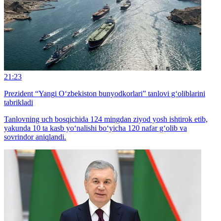
21:23
Prezident “Yangi O‘zbekiston bunyodkorlari” tanlovi g‘oliblarini
tabrikladi
Tanlovning uch bosqichida 124 mingdan ziyod yosh ishtirok etib,
yakunda 10 ta kasb yo‘nalishi bo‘yicha 120 nafar g‘olib va
sovrindor aniqlandi.