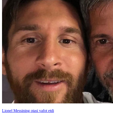
Lionel Messining otasi vafot etdi