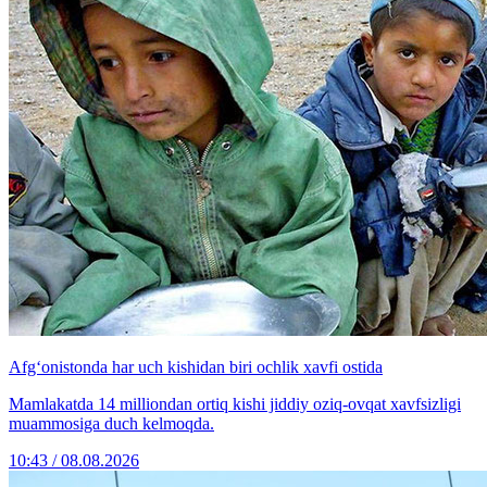
Afg‘onistonda har uch kishidan biri ochlik xavfi ostida
Mamlakatda 14 milliondan ortiq kishi jiddiy oziq-ovqat xavfsizligi
muammosiga duch kelmoqda.
10:43 / 08.08.2026