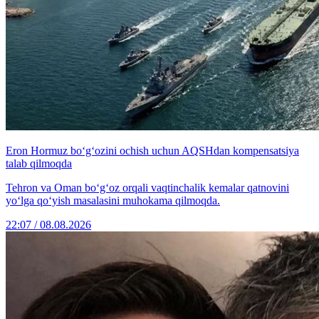
Eron Hormuz bo‘g‘ozini ochish uchun AQSHdan kompensatsiya
talab qilmoqda
Tehron va Oman bo‘g‘oz orqali vaqtinchalik kemalar qatnovini
yo‘lga qo‘yish masalasini muhokama qilmoqda.
22:07 / 08.08.2026