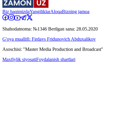
Biz haqimizda
Yangiliklar
Aloqa
Bizning jamoa
Shahodatnoma: №1346 Berilgan sana: 28.05.2020
G'oya muallifi: Firdavs Fridunovich Abduxalikov
Asoschisi: "Master Media Production and Broadcast"
Maxfiylik siyosati
Foydalanish shartlari