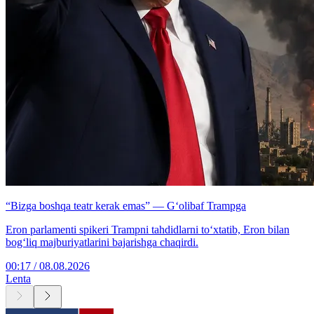
“Bizga boshqa teatr kerak emas” — G‘olibaf Trampga
Eron parlamenti spikeri Trampni tahdidlarni to‘xtatib, Eron bilan
bog‘liq majburiyatlarini bajarishga chaqirdi.
00:17 / 08.08.2026
Lenta