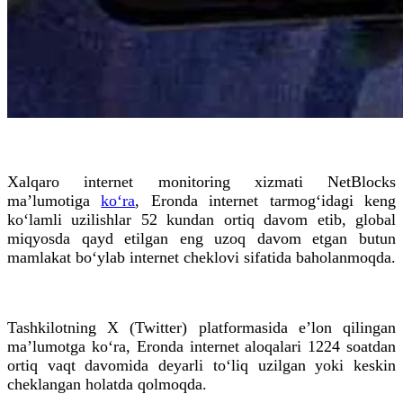
Xalqaro internet monitoring xizmati NetBlocks
ma’lumotiga
ko‘ra
, Eronda internet tarmog‘idagi keng
ko‘lamli uzilishlar 52 kundan ortiq davom etib, global
miqyosda qayd etilgan eng uzoq davom etgan butun
mamlakat bo‘ylab internet cheklovi sifatida baholanmoqda.
Tashkilotning X (Twitter) platformasida e’lon qilingan
ma’lumotga ko‘ra, Eronda internet aloqalari 1224 soatdan
ortiq vaqt davomida deyarli to‘liq uzilgan yoki keskin
cheklangan holatda qolmoqda.