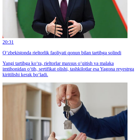
20:31
O‘zbekistonda rieltorlik faoliyati qonun bilan tartibga solindi
Yangi tartibga ko‘ra, rieltorlar maxsus o‘qitish va malaka
imtihonidan o‘tib, sertifikat olishi, tashkilotlar esa Yagona reyestrga
kiritilishi kerak bo‘ladi.