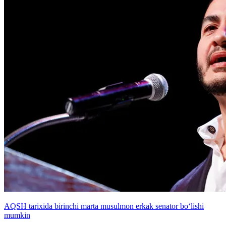
AQSH tarixida birinchi marta musulmon erkak senator bo‘lishi
mumkin