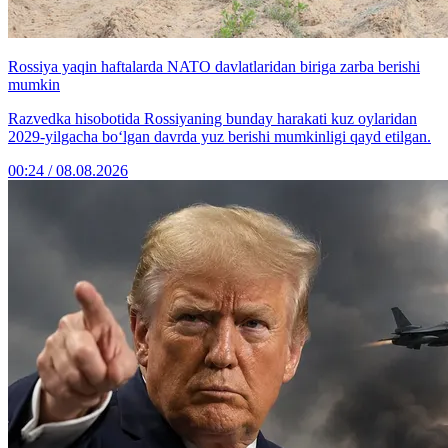
Rossiya yaqin haftalarda NATO davlatlaridan biriga zarba berishi
mumkin
Razvedka hisobotida Rossiyaning bunday harakati kuz oylaridan
2029-yilgacha bo‘lgan davrda yuz berishi mumkinligi qayd etilgan.
00:24 / 08.08.2026