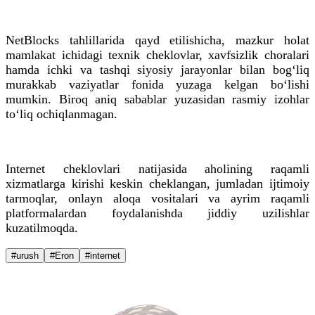
NetBlocks tahlillarida qayd etilishicha, mazkur holat
mamlakat ichidagi texnik cheklovlar, xavfsizlik choralari
hamda ichki va tashqi siyosiy jarayonlar bilan bog‘liq
murakkab vaziyatlar fonida yuzaga kelgan bo‘lishi
mumkin. Biroq aniq sabablar yuzasidan rasmiy izohlar
to‘liq ochiqlanmagan.
Internet cheklovlari natijasida aholining raqamli
xizmatlarga kirishi keskin cheklangan, jumladan ijtimoiy
tarmoqlar, onlayn aloqa vositalari va ayrim raqamli
platformalardan foydalanishda jiddiy uzilishlar
kuzatilmoqda.
#urush
#Eron
#internet