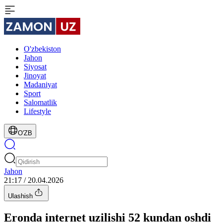
O'zbekiston
Jahon
Siyosat
Jinoyat
Madaniyat
Sport
Salomatlik
Lifestyle
O'ZB
Jahon
21:17 / 20.04.2026
Ulashish
Eronda internet uzilishi 52 kundan oshdi