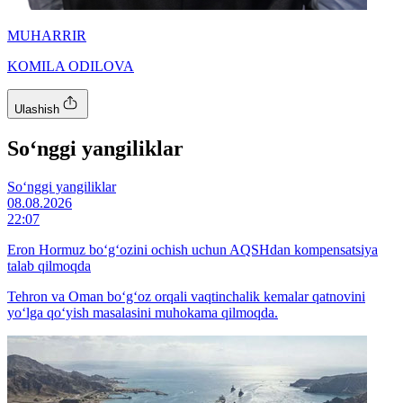
MUHARRIR
KOMILA ODILOVA
Ulashish
So‘nggi yangiliklar
So‘nggi yangiliklar
08.08.2026
22:07
Eron Hormuz bo‘g‘ozini ochish uchun AQSHdan kompensatsiya
talab qilmoqda
Tehron va Oman bo‘g‘oz orqali vaqtinchalik kemalar qatnovini
yo‘lga qo‘yish masalasini muhokama qilmoqda.