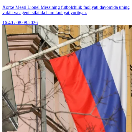
Xorxe Messi Lionel Messining futbolchilik faoliyati davomida uning
vakili va agenti sifatida ham faoliyat yuritgan.
16:40 / 08.08.2026