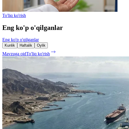
To'liq ko'rish
Eng ko'p o'qilganlar
Eng ko'p o'qilganlar
Kunlik
Haftalik
Oylik
Mavzuga oid
To'liq ko'rish