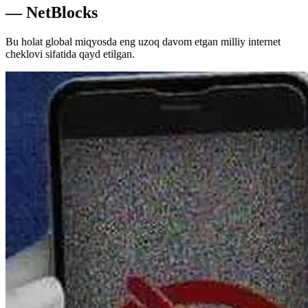
— NetBlocks
Bu holat global miqyosda eng uzoq davom etgan milliy internet
cheklovi sifatida qayd etilgan.