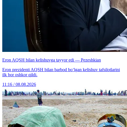
Eron AQSH bilan kelishuvga tayyor edi — Pezeshkian
Eron prezidenti AQSH bilan barbod bo‘lgan kelishuv tafsilotlarini
ilk bor oshkor qildi.
11:16 / 08.08.2026