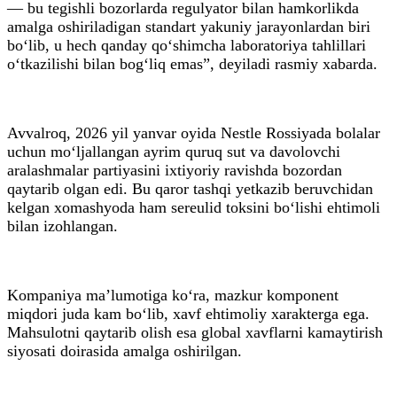
— bu tegishli bozorlarda regulyator bilan hamkorlikda
amalga oshiriladigan standart yakuniy jarayonlardan biri
bo‘lib, u hech qanday qo‘shimcha laboratoriya tahlillari
o‘tkazilishi bilan bog‘liq emas”, deyiladi rasmiy xabarda.
Avvalroq, 2026 yil yanvar oyida Nestle Rossiyada bolalar
uchun mo‘ljallangan ayrim quruq sut va davolovchi
aralashmalar partiyasini ixtiyoriy ravishda bozordan
qaytarib olgan edi. Bu qaror tashqi yetkazib beruvchidan
kelgan xomashyoda ham sereulid toksini bo‘lishi ehtimoli
bilan izohlangan.
Kompaniya ma’lumotiga ko‘ra, mazkur komponent
miqdori juda kam bo‘lib, xavf ehtimoliy xarakterga ega.
Mahsulotni qaytarib olish esa global xavflarni kamaytirish
siyosati doirasida amalga oshirilgan.