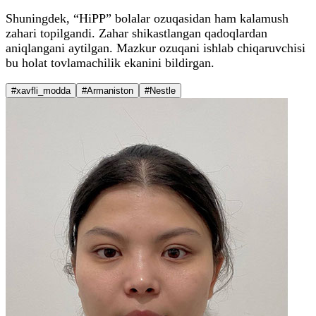
Shuningdek, “HiPP” bolalar ozuqasidan ham kalamush
zahari topilgandi. Zahar shikastlangan qadoqlardan
aniqlangani aytilgan. Mazkur ozuqani ishlab chiqaruvchisi
bu holat tovlamachilik ekanini bildirgan.
#xavfli_modda
#Armaniston
#Nestle