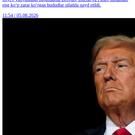
eng ko‘p zarar ko‘rgan hududlar sifatida qayd etildi.
11:54 / 05.08.2026