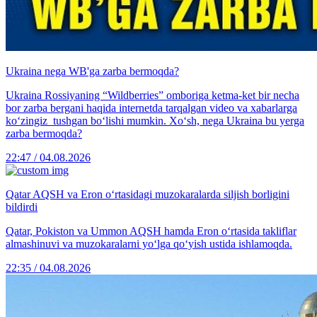
Ukraina nega WB'ga zarba bermoqda?
Ukraina Rossiyaning “Wildberries” omboriga ketma-ket bir necha
bor zarba bergani haqida internetda tarqalgan video va xabarlarga
ko‘zingiz tushgan bo‘lishi mumkin. Xo‘sh, nega Ukraina bu yerga
zarba bermoqda?
22:47 / 04.08.2026
Qatar AQSH va Eron o‘rtasidagi muzokaralarda siljish borligini
bildirdi
Qatar, Pokiston va Ummon AQSH hamda Eron o‘rtasida takliflar
almashinuvi va muzokaralarni yo‘lga qo‘yish ustida ishlamoqda.
22:35 / 04.08.2026