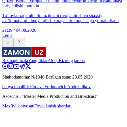
Qozog‘istonda xorijliklar uchun pullik elektron kirish ruxsatnomasi
joriy etilishi mumkin
To‘lovlar raqamli infratuzilmani rivojlantirish va shaxsiy
ma’lumotlarni himoya qilish xarajatlarini qoplashga yo‘naltiriladi.
21:39 / 04.08.2026
Lenta
Biz haqimizda
Yangiliklar
Aloqa
Bizning jamoa
Shahodatnoma: №1346 Berilgan sana: 28.05.2020
G'oya muallifi: Firdavs Fridunovich Abduxalikov
Asoschisi: "Master Media Production and Broadcast"
Maxfiylik siyosati
Foydalanish shartlari