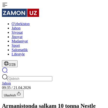
O'zbekiston
Jahon
Siyosat
Jinoyat
Madaniyat
Sport
Salomatlik
Lifestyle
O'ZB
Jahon
09:35 / 21.04.2026
Ulashish
Armanistonda salkam 10 tonna Nestle