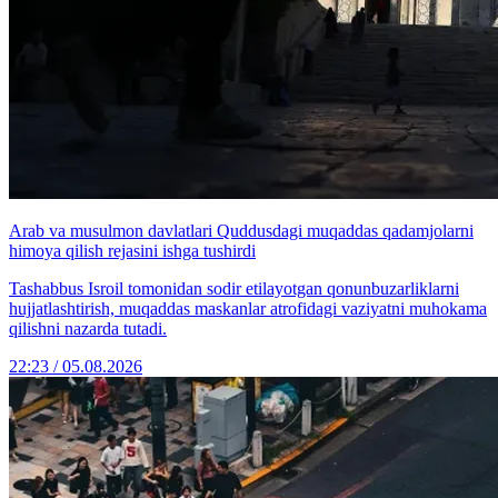
Arab va musulmon davlatlari Quddusdagi muqaddas qadamjolarni
himoya qilish rejasini ishga tushirdi
Tashabbus Isroil tomonidan sodir etilayotgan qonunbuzarliklarni
hujjatlashtirish, muqaddas maskanlar atrofidagi vaziyatni muhokama
qilishni nazarda tutadi.
22:23 / 05.08.2026