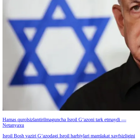
Hamas qurolsizlantirilmaguncha Isroil G‘azoni tark etmaydi —
Netanyaxu
Isroil Bosh vaziri G‘azodagi Isroil harbiylari mamlakat xavfsizligini