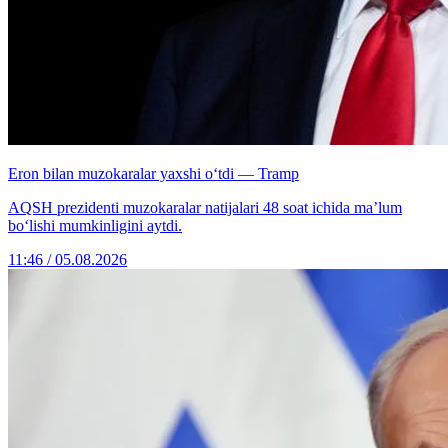
Eron bilan muzokaralar yaxshi o‘tdi — Tramp
AQSH prezidenti muzokaralar natijalari 48 soat ichida ma’lum
bo‘lishi mumkinligini aytdi.
11:46 / 05.08.2026