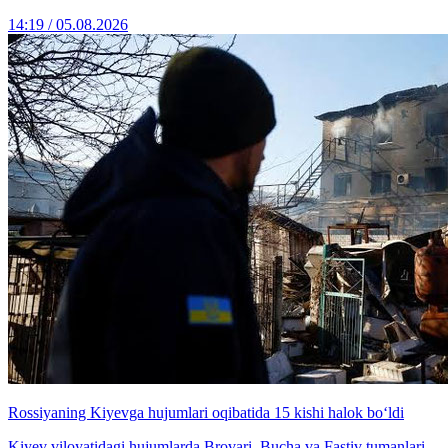
14:19 / 05.08.2026
Rossiyaning Kiyevga hujumlari oqibatida 15 kishi halok bo‘ldi
Kiyev viloyatidagi hujumlarda Brovari, Bucha va Fastiv tumanlari