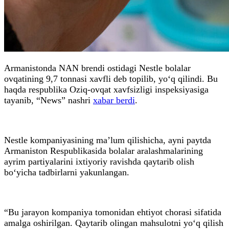
Armanistonda NAN brendi ostidagi Nestle bolalar
ovqatining 9,7 tonnasi xavfli deb topilib, yo‘q qilindi. Bu
haqda respublika Oziq-ovqat xavfsizligi inspeksiyasiga
tayanib, “News” nashri
xabar berdi
.
Nestle kompaniyasining ma’lum qilishicha, ayni paytda
Armaniston Respublikasida bolalar aralashmalarining
ayrim partiyalarini ixtiyoriy ravishda qaytarib olish
bo‘yicha tadbirlarni yakunlangan.
“Bu jarayon kompaniya tomonidan ehtiyot chorasi sifatida
amalga oshirilgan. Qaytarib olingan mahsulotni yo‘q qilish