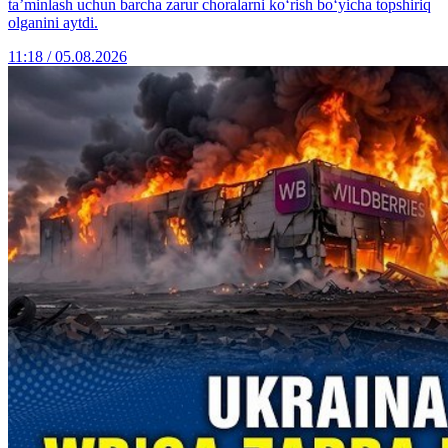
ta’minlash uchun barcha zarur choralarni ko‘rish bo‘yicha topshiriq
olganini aytdi.
11:18 / 05.08.2026