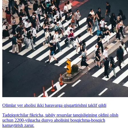
Olimlar yer aholisi ikki baravarga qisqartirishni taklif qildi
Tadqiqotchilar fikricha, tabiiy resurslar tanqisligining oldini olish
uchun 2200-yilgacha dunyo aholisini bosqichma-bosqich
kamaytirish zarur.