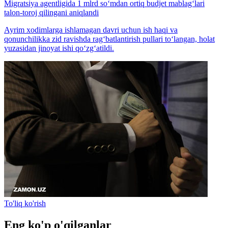
Migratsiya agentligida 1 mlrd so‘mdan ortiq budjet mablag‘lari
talon-toroj qilingani aniqlandi
Ayrim xodimlarga ishlamagan davri uchun ish haqi va
qonunchilikka zid ravishda rag‘batlantirish pullari to‘langan, holat
yuzasidan jinoyat ishi qo‘zg‘atildi.
To'liq ko'rish
Eng ko'p o'qilganlar