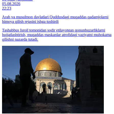
05.08.2026
22:23
Arab va musulmon davlatlari Quddusdagi muqaddas qadamjolarni
himoya qilish rejasini ishga tushirdi
Tashabbus Isroil tomonidan sodir etilayotgan qonunbuzarliklarni
hujjatlashtirish, muqaddas maskanlar atrofidagi vaziyatni muhokama
qilishni nazarda tutadi.