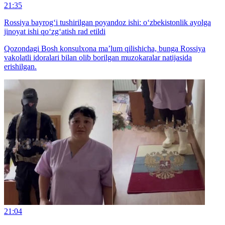
21:35
Rossiya bayrog‘i tushirilgan poyandoz ishi: o‘zbekistonlik ayolga
jinoyat ishi qo‘zg‘atish rad etildi
Qozondagi Bosh konsulxona ma’lum qilishicha, bunga Rossiya
vakolatli idoralari bilan olib borilgan muzokaralar natijasida
erishilgan.
21:04