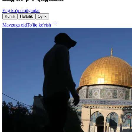
Eng ko'p o'qilganlar
Kunlik
Haftalik
Oylik
Mavzuga oid
To'liq ko'rish