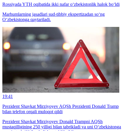
Rossiyada YTH oqibatida ikki nafar o‘zbekistonlik halok bo‘ldi
Marhumlarning jasadlari sud-tibbiy ekspertizadan so‘ng
O‘zbekistonga qaytariladi.
19:41
Prezident Shavkat Mirziyoyev AQSh Prezidenti Donald Tramp
bilan telefon orqali muloqot qildi
Prezident Shavkat Mirziyoyev Donald Trampni AQSh
mustaqilligining 250 yilligi bilan tabrikladi va uni O‘zbekistonga