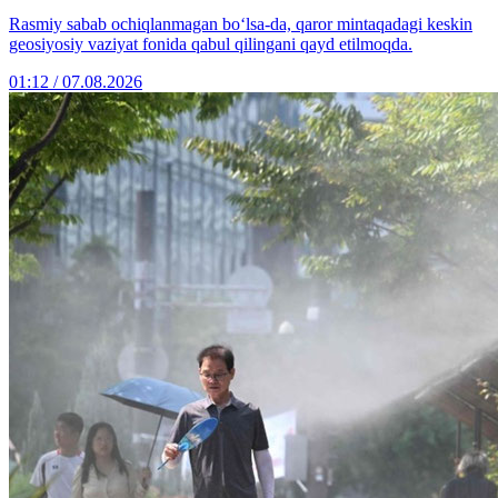
Rasmiy sabab ochiqlanmagan bo‘lsa-da, qaror mintaqadagi keskin
geosiyosiy vaziyat fonida qabul qilingani qayd etilmoqda.
01:12 / 07.08.2026