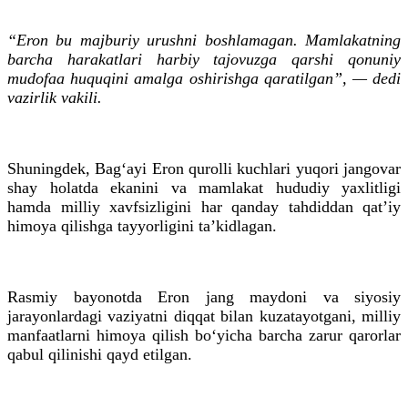
“Eron bu majburiy urushni boshlamagan. Mamlakatning
barcha harakatlari harbiy tajovuzga qarshi qonuniy
mudofaa huquqini amalga oshirishga qaratilgan”, — dedi
vazirlik vakili.
Shuningdek, Bag‘ayi Eron qurolli kuchlari yuqori jangovar
shay holatda ekanini va mamlakat hududiy yaxlitligi
hamda milliy xavfsizligini har qanday tahdiddan qat’iy
himoya qilishga tayyorligini ta’kidlagan.
Rasmiy bayonotda Eron jang maydoni va siyosiy
jarayonlardagi vaziyatni diqqat bilan kuzatayotgani, milliy
manfaatlarni himoya qilish bo‘yicha barcha zarur qarorlar
qabul qilinishi qayd etilgan.