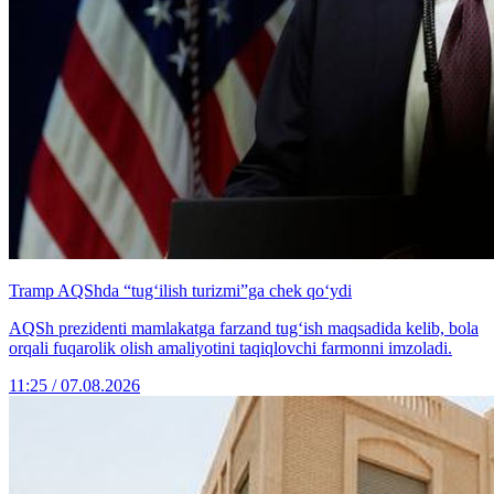
Tramp AQShda “tug‘ilish turizmi”ga chek qo‘ydi
AQSh prezidenti mamlakatga farzand tug‘ish maqsadida kelib, bola
orqali fuqarolik olish amaliyotini taqiqlovchi farmonni imzoladi.
11:25 / 07.08.2026