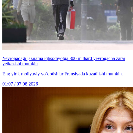
Yevropadagi jazirama iqtisodiyotga 800 milliard yevrogacha zarar
yetkazishi mumkin
Eng yirik moliyaviy yo‘qotishlar Fransiyada kuzatilishi mumkin.
01:07 / 07.08.2026