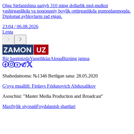
Olga Stefanishina qariyb 310 ming dollarlik mol-mulkni
yashirganlikda va noqonuniy boylik orttirganlikda gumonlanmoqda.
Diplomat ayblovlarni rad etgan.
23:04 / 06.08.2026
Lenta
Biz haqimizda
Yangiliklar
Aloqa
Bizning jamoa
Shahodatnoma: №1346 Berilgan sana: 28.05.2020
G'oya muallifi: Firdavs Fridunovich Abduxalikov
Asoschisi: "Master Media Production and Broadcast"
Maxfiylik siyosati
Foydalanish shartlari