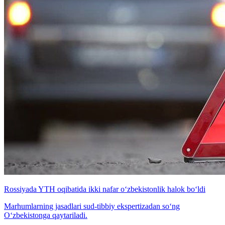
Rossiyada YTH oqibatida ikki nafar o‘zbekistonlik halok bo‘ldi
Marhumlarning jasadlari sud-tibbiy ekspertizadan so‘ng
O‘zbekistonga qaytariladi.