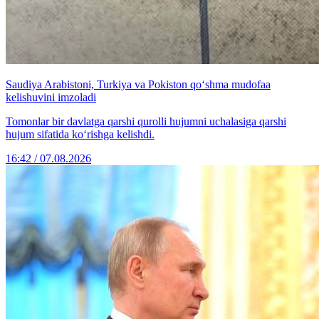
Saudiya Arabistoni, Turkiya va Pokiston qo‘shma mudofaa
kelishuvini imzoladi
Tomonlar bir davlatga qarshi qurolli hujumni uchalasiga qarshi
hujum sifatida ko‘rishga kelishdi.
16:42 / 07.08.2026