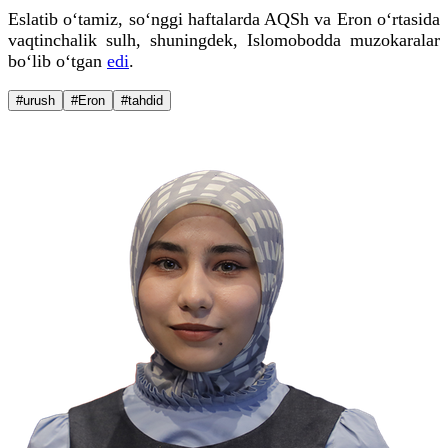
Eslatib o‘tamiz, so‘nggi haftalarda AQSh va Eron o‘rtasida
vaqtinchalik sulh, shuningdek, Islomobodda muzokaralar
bo‘lib o‘tgan
edi
.
#urush
#Eron
#tahdid