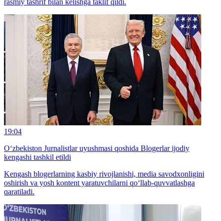
rasmiy tashrif bilan kelishga taklif qildi.
19:04
O‘zbekiston Jurnalistlar uyushmasi qoshida Blogerlar ijodiy
kengashi tashkil etildi
Kengash blogerlarning kasbiy rivojlanishi, media savodxonligini
oshirish va yosh kontent yaratuvchilarni qo‘llab-quvvatlashga
qaratiladi.