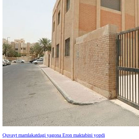
Quvayt mamlakatdagi yagona Eron maktabini yopdi