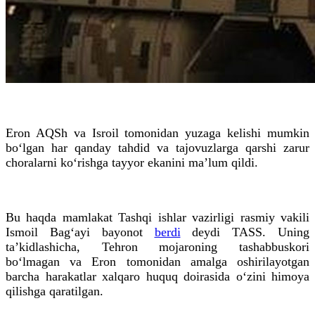
Eron AQSh va Isroil tomonidan yuzaga kelishi mumkin
bo‘lgan har qanday tahdid va tajovuzlarga qarshi zarur
choralarni ko‘rishga tayyor ekanini ma’lum qildi.
Bu haqda mamlakat Tashqi ishlar vazirligi rasmiy vakili
Ismoil Bag‘ayi bayonot
berdi
deydi TASS. Uning
ta’kidlashicha, Tehron mojaroning tashabbuskori
bo‘lmagan va Eron tomonidan amalga oshirilayotgan
barcha harakatlar xalqaro huquq doirasida o‘zini himoya
qilishga qaratilgan.