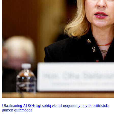
Ukrainaning AQSHdagi sobiq elchisi noqonuniy boylik orttirishda
gumon qilinmoqda