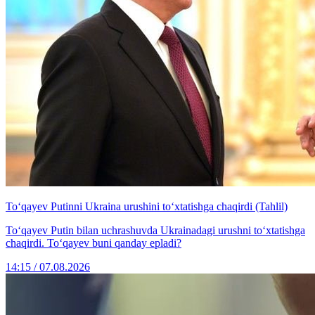
To‘qayev Putinni Ukraina urushini to‘xtatishga chaqirdi (Tahlil)
To‘qayev Putin bilan uchrashuvda Ukrainadagi urushni to‘xtatishga
chaqirdi. To‘qayev buni qanday epladi?
14:15 / 07.08.2026