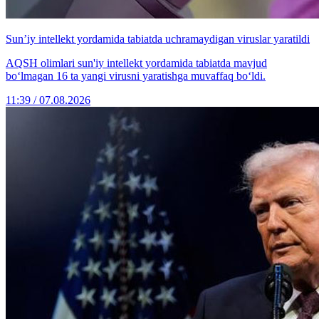
Sun’iy intellekt yordamida tabiatda uchramaydigan viruslar yaratildi
AQSH olimlari sun'iy intellekt yordamida tabiatda mavjud
bo‘lmagan 16 ta yangi virusni yaratishga muvaffaq bo‘ldi.
11:39 / 07.08.2026