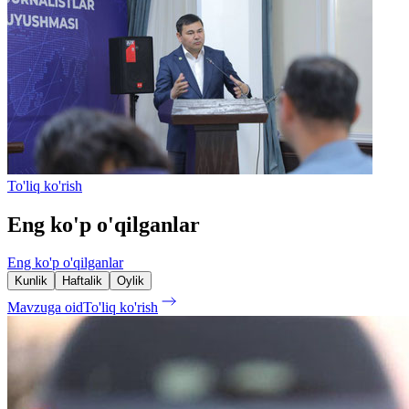
To'liq ko'rish
Eng ko'p o'qilganlar
Eng ko'p o'qilganlar
Kunlik
Haftalik
Oylik
Mavzuga oid
To'liq ko'rish