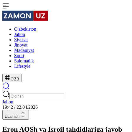
O'zbekiston
Jahon
Siyosat
Jinoyat
Madaniyat
Sport
Salomatlik
Lifestyle
O'ZB
Jahon
19:42 / 22.04.2026
Ulashish
Eron AQSh va Isroil tahdidlariga javob