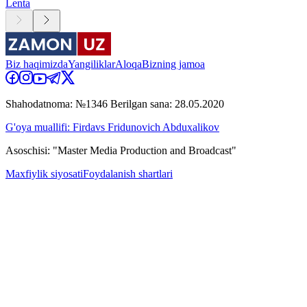
Lenta
Biz haqimizda
Yangiliklar
Aloqa
Bizning jamoa
Shahodatnoma: №1346 Berilgan sana: 28.05.2020
G'oya muallifi: Firdavs Fridunovich Abduxalikov
Asoschisi: "Master Media Production and Broadcast"
Maxfiylik siyosati
Foydalanish shartlari