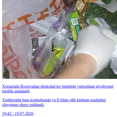
Xorazmda Rossiyadan shokolad ko‘rinishida yuborilgan giyohvand
modda aniqlandi
Toshkentda ham kontrabanda yo‘li bilan olib kirilgan gashishni
olayotgan shaxs ushlandi.
10:42 / 19.07.2026