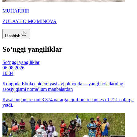
MUHARRIR
ZULAYHO MO'MINOVA
Ulashish
So‘nggi yangiliklar
So‘nggi yangiliklar
06.08.2026
10:04
Kongoda Ebola epidemiyasi avj olmoqda —yangi holatlarning
asosiy qismi noma’lum manbalardan
Kasallanganlar soni 3 874 nafarga, qurbonlar soni esa 1 751 nafarga
yetdi.