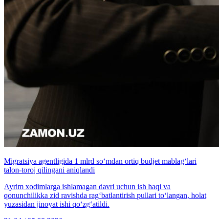
Migratsiya agentligida 1 mlrd so‘mdan ortiq budjet mablag‘lari
talon-toroj qilingani aniqlandi
Ayrim xodimlarga ishlamagan davri uchun ish haqi va
qonunchilikka zid ravishda rag‘batlantirish pullari to‘langan, holat
yuzasidan jinoyat ishi qo‘zg‘atildi.