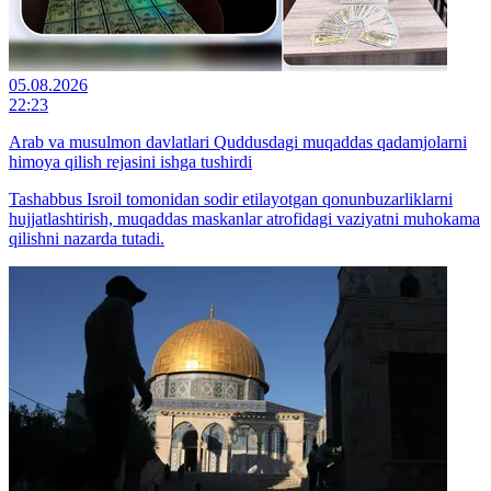
05.08.2026
22:23
Arab va musulmon davlatlari Quddusdagi muqaddas qadamjolarni
himoya qilish rejasini ishga tushirdi
Tashabbus Isroil tomonidan sodir etilayotgan qonunbuzarliklarni
hujjatlashtirish, muqaddas maskanlar atrofidagi vaziyatni muhokama
qilishni nazarda tutadi.