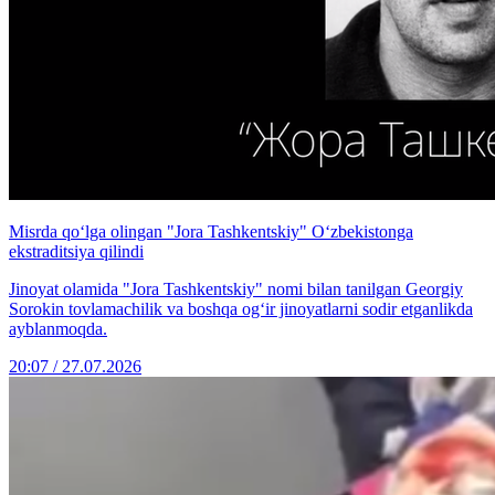
Misrda qo‘lga olingan "Jora Tashkentskiy" O‘zbekistonga
ekstraditsiya qilindi
Jinoyat olamida "Jora Tashkentskiy" nomi bilan tanilgan Georgiy
Sorokin tovlamachilik va boshqa og‘ir jinoyatlarni sodir etganlikda
ayblanmoqda.
20:07 / 27.07.2026