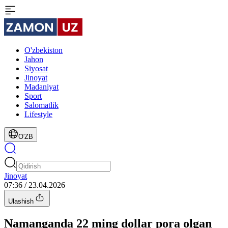
O'zbekiston
Jahon
Siyosat
Jinoyat
Madaniyat
Sport
Salomatlik
Lifestyle
O'ZB
Jinoyat
07:36 / 23.04.2026
Ulashish
Namanganda 22 ming dollar pora olgan