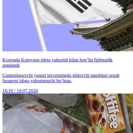
Kogonda Koreyaga ishga yuborish bilan bog‘liq firibgarlik
aniqlandi
Gumonlanuvchi yuqori lavozimlarda ishlovchi tanishlari orqali
fuqaroni ishga yubormoqchi bo‘lgan.
16:10 / 19.07.2026