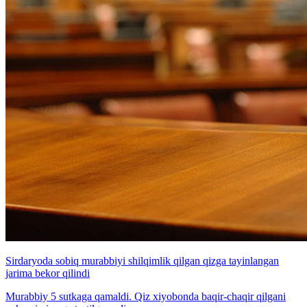
Sirdaryoda sobiq murabbiyi shilqimlik qilgan qizga tayinlangan
jarima bekor qilindi
Murabbiy 5 sutkaga qamaldi. Qiz xiyobonda baqir-chaqir qilgani