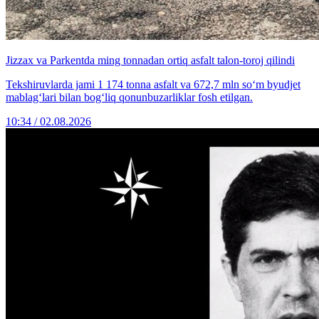
Jizzax va Parkentda ming tonnadan ortiq asfalt talon-toroj qilindi
Tekshiruvlarda jami 1 174 tonna asfalt va 672,7 mln so‘m byudjet
mablag‘lari bilan bog‘liq qonunbuzarliklar fosh etilgan.
10:34 / 02.08.2026