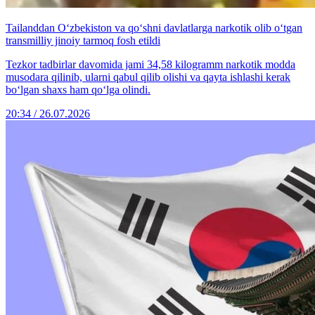
Tailanddan O‘zbekiston va qo‘shni davlatlarga narkotik olib o‘tgan
transmilliy jinoiy tarmoq fosh etildi
Tezkor tadbirlar davomida jami 34,58 kilogramm narkotik modda
musodara qilinib, ularni qabul qilib olishi va qayta ishlashi kerak
bo‘lgan shaxs ham qo‘lga olindi.
20:34 / 26.07.2026