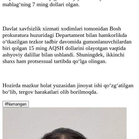
mablag‘ning 7 ming dollari olgan.
Davlat xavfsizlik xizmati xodimlari tomonidan Bosh
prokuratura huzuridagi Departament bilan hamkorlikda
o‘tkazilgan tezkor tadbir davomida gumonlanuvchilardan
biri qolgan 15 ming AQSH dollarini olayotgan vaqtida
ashyoviy dalillar bilan ushlandi. Shuningdek, ikkinchi
shaxs ham protsessual tartibda qo‘lga olingan.
Hozirda mazkur holat yuzasidan jinoyat ishi qo‘zg‘atilgan
bo‘lib, tergov harakatlari olib borilmoqda.
#Namangan