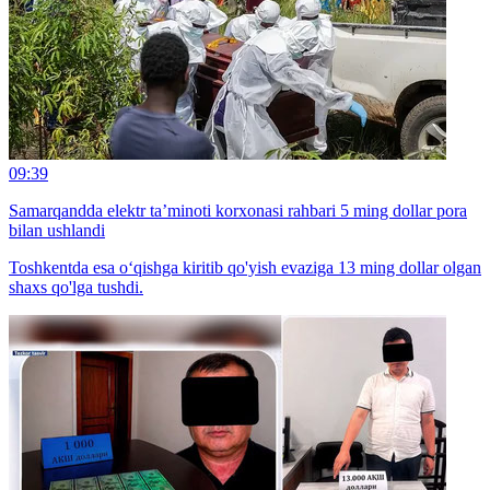
09:39
Samarqandda elektr ta’minoti korxonasi rahbari 5 ming dollar pora
bilan ushlandi
Toshkentda esa o‘qishga kiritib qo'yish evaziga 13 ming dollar olgan
shaxs qo'lga tushdi.