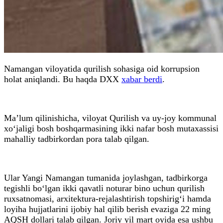
Namangan viloyatida qurilish sohasiga oid korrupsion
holat aniqlandi. Bu haqda DXX
xabar berdi
.
Ma’lum qilinishicha, viloyat Qurilish va uy-joy kommunal
xo‘jaligi bosh boshqarmasining ikki nafar bosh mutaxassisi
mahalliy tadbirkordan pora talab qilgan.
Ular Yangi Namangan tumanida joylashgan, tadbirkorga
tegishli bo‘lgan ikki qavatli noturar bino uchun qurilish
ruxsatnomasi, arxitektura-rejalashtirish topshirig‘i hamda
loyiha hujjatlarini ijobiy hal qilib berish evaziga 22 ming
AQSH dollari talab qilgan. Joriy yil mart oyida esa ushbu