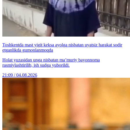
Toshkentda mast yigit keksa ayolga nisbatan uyatsiz harakat sodir
etganlikda gumonlanmoqda
Holat yuzasidan unga nisbatan ma’muriy bayonnoma
rasmiylashtirilib, ish sudga yuborildi.
21:09 / 04.08.2026