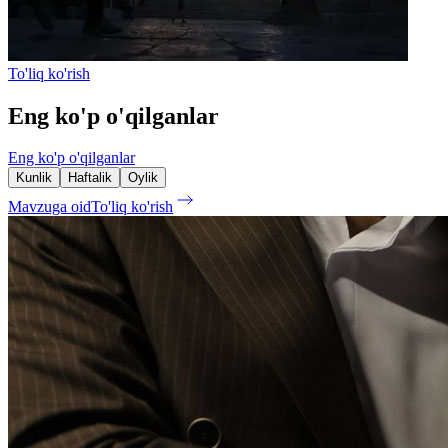
To'liq ko'rish
Eng ko'p o'qilganlar
Eng ko'p o'qilganlar
Kunlik
Haftalik
Oylik
Mavzuga oid
To'liq ko'rish