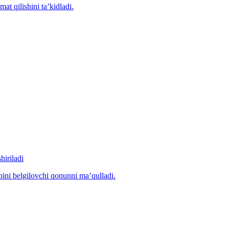
at qilishini ta’kidladi.
hiriladi
ibini belgilovchi qonunni ma’qulladi.