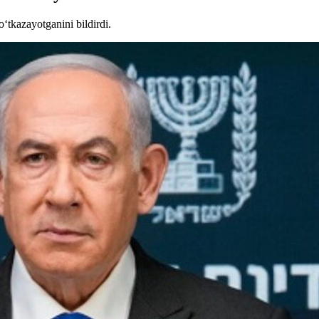
‘tkazayotganini bildirdi.