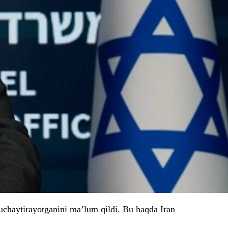
uchaytirayotganini ma’lum qildi. Bu haqda Iran