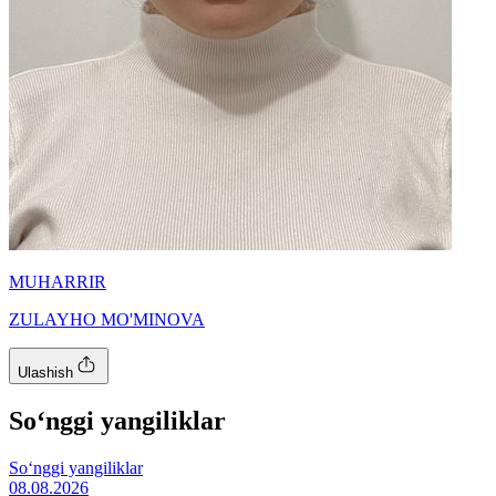
MUHARRIR
ZULAYHO MO'MINOVA
Ulashish
So‘nggi yangiliklar
So‘nggi yangiliklar
08.08.2026