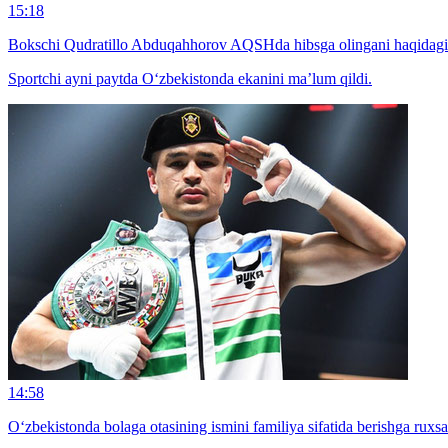
15:18
Bokschi Qudratillo Abduqahhorov AQSHda hibsga olingani haqidagi x
Sportchi ayni paytda O‘zbekistonda ekanini ma’lum qildi.
14:58
O‘zbekistonda bolaga otasining ismini familiya sifatida berishga ruxsat