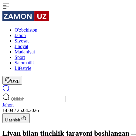
O'zbekiston
Jahon
Siyosat
Jinoyat
Madaniyat
Sport
Salomatlik
Lifestyle
O'ZB
Jahon
14:04 / 25.04.2026
Ulashish
Livan bilan tinchlik jarayoni boshlangan