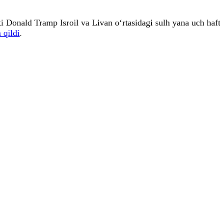
Donald Tramp Isroil va Livan o‘rtasidagi sulh yana uch hafta
 qildi
.