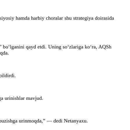
siyosiy hamda harbiy choralar shu strategiya doirasida
 bo‘lganini qayd etdi. Uning so‘zlariga ko‘ra, AQSh
oqda.
ildirdi.
ga urinishlar mavjud.
ni buzishga urinmoqda,” — dedi Netanyaxu.