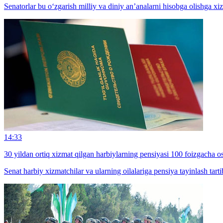
Senatorlar bu o‘zgarish milliy va diniy an’analarni hisobga olishga xizm
14:33
30 yildan ortiq xizmat qilgan harbiylarning pensiyasi 100 foizgacha os
Senat harbiy xizmatchilar va ularning oilalariga pensiya tayinlash tart