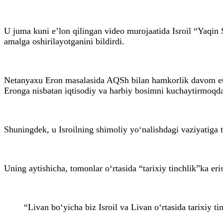
U juma kuni e’lon qilingan video murojaatida Isroil “Yaqin S
amalga oshirilayotganini bildirdi.
Netanyaxu Eron masalasida AQSh bilan hamkorlik davom etay
Eronga nisbatan iqtisodiy va harbiy bosimni kuchaytirmoqda
Shuningdek, u Isroilning shimoliy yo‘nalishdagi vaziyatiga t
Uning aytishicha, tomonlar o‘rtasida “tarixiy tinchlik”ka er
“Livan bo‘yicha biz Isroil va Livan o‘rtasida tarixiy