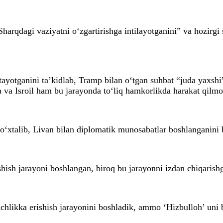
harqdagi vaziyatni o‘zgartirishga intilayotganini” va hozirgi 
otganini ta’kidlab, Tramp bilan o‘tgan suhbat “juda yaxshi”
 va Isroil ham bu jarayonda to‘liq hamkorlikda harakat qilm
o‘xtalib, Livan bilan diplomatik munosabatlar boshlanganini b
ishish jarayoni boshlangan, biroq bu jarayonni izdan chiqarish
 tinchlikka erishish jarayonini boshladik, ammo ‘Hizbulloh’ u