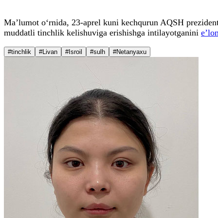
Ma’lumot o‘rnida, 23-aprel kuni kechqurun AQSH prezidenti 
muddatli tinchlik kelishuviga erishishga intilayotganini
e’lon
#tinchlik
#Livan
#Isroil
#sulh
#Netanyaxu