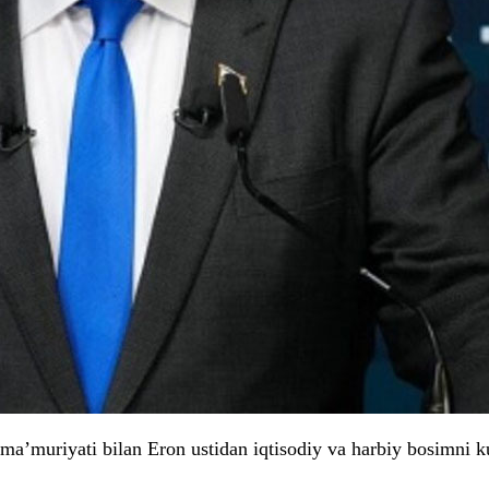
ma’muriyati bilan Eron ustidan iqtisodiy va harbiy bosimni k