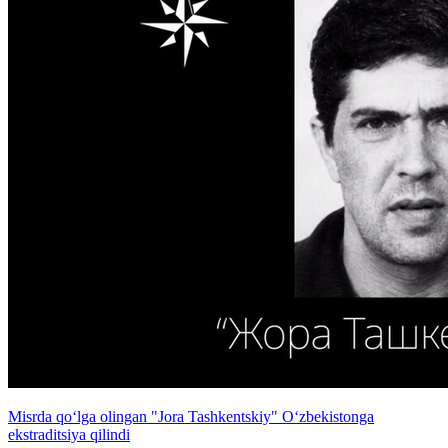
Misrda qo‘lga olingan "Jora Tashkentskiy" O‘zbekistonga
ekstraditsiya qilindi