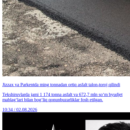
Jizzax va Parkentda ming tonnadan ortiq asfalt talon-toroj qilindi
Tekshiruvlarda jami 1 174 tonna asfalt va 672,7 mln so‘m byudjet
mablag‘lari bilan bog‘liq qonunbuzarliklar fosh etilgan.
10:34 / 02.08.2026