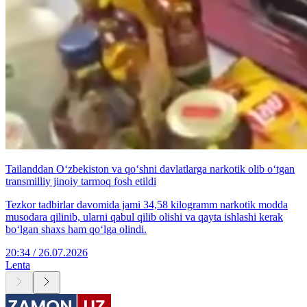
Tailanddan O‘zbekiston va qo‘shni davlatlarga narkotik olib o‘tgan
transmilliy jinoiy tarmoq fosh etildi
Tezkor tadbirlar davomida jami 34,58 kilogramm narkotik modda
musodara qilinib, ularni qabul qilib olishi va qayta ishlashi kerak
bo‘lgan shaxs ham qo‘lga olindi.
20:34 / 26.07.2026
Lenta