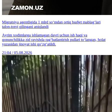
Migratsiya agentligida 1 mlrd so‘mdan ortiq budjet mablag‘lari
talon-toroj qilingani aniqlandi
Ayrim xodimlarga ishlamagan davri uchun ish haqi va
qonunchilikka zid ravishda rag‘batlantirish pullari to‘langan, holat
yuzasidan jinoyat ishi qo‘zg‘atildi.
21:04 / 05.08.2026