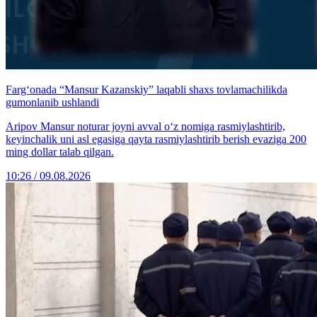
Farg‘onada “Mansur Kazanskiy” laqabli shaxs tovlamachilikda
gumonlanib ushlandi
Aripov Mansur noturar joyni avval o‘z nomiga rasmiylashtirib,
keyinchalik uni asl egasiga qayta rasmiylashtirib berish evaziga 200
ming dollar talab qilgan.
10:26 / 09.08.2026