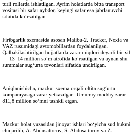
turli rollarda ishlatilgan. Ayrim holatlarda bitta transport
vositasi bir safar aybdor, keyingi safar esa jabrlanuvchi
sifatida ko‘rsatilgan.
Firibgarlik sxemasida asosan Malibu-2, Tracker, Nexia va
VAZ rusumidagi avtomobillardan foydalanilgan.
Qalbakilashtirilgan hujjatlarda zarar miqdori deyarli bir xil
— 13–14 million so‘m atrofida ko‘rsatilgan va aynan shu
summalar sug‘urta tovonlari sifatida undirilgan.
Aniqlanishicha, mazkur sxema orqali oltita sug‘urta
kompaniyasiga zarar yetkazilgan. Umumiy moddiy zarar
811,8 million so‘mni tashkil etgan.
Mazkur holat yuzasidan jinoyat ishlari bo‘yicha sud hukmi
chiqarilib, A. Abdusattorov, S. Abdusattorov va Z.