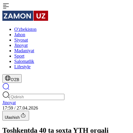
O'zbekiston
Jahon
Siyosat
Jinoyat
Madaniyat
Sport
Salomatlik
Lifestyle
O'ZB
Jinoyat
17:59 / 27.04.2026
Ulashish
Toshkentda 40 ta soxta YTH orqali