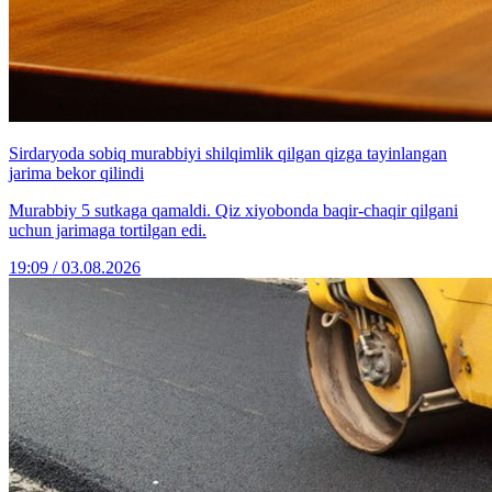
Sirdaryoda sobiq murabbiyi shilqimlik qilgan qizga tayinlangan
jarima bekor qilindi
Murabbiy 5 sutkaga qamaldi. Qiz xiyobonda baqir-chaqir qilgani
uchun jarimaga tortilgan edi.
19:09 / 03.08.2026