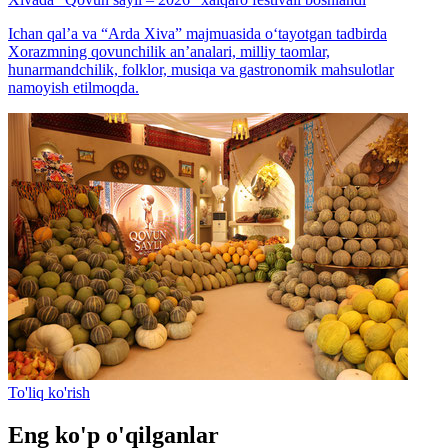
Ichan qal’a va “Arda Xiva” majmuasida o‘tayotgan tadbirda
Xorazmning qovunchilik an’analari, milliy taomlar,
hunarmandchilik, folklor, musiqa va gastronomik mahsulotlar
namoyish etilmoqda.
To'liq ko'rish
Eng ko'p o'qilganlar