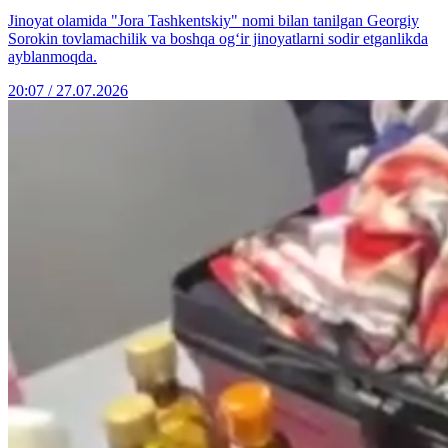
Jinoyat olamida "Jora Tashkentskiy" nomi bilan tanilgan Georgiy
Sorokin tovlamachilik va boshqa og‘ir jinoyatlarni sodir etganlikda
ayblanmoqda.
20:07 / 27.07.2026