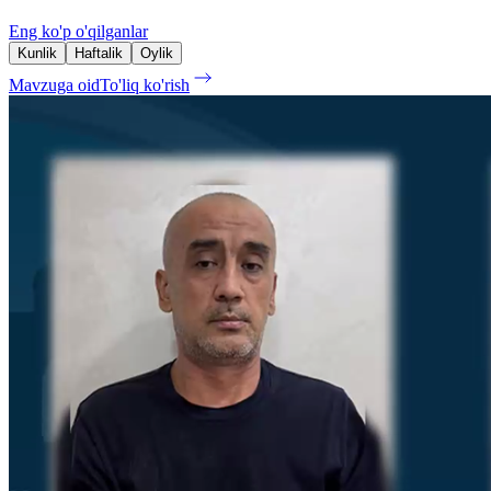
Eng ko'p o'qilganlar
Kunlik
Haftalik
Oylik
Mavzuga oid
To'liq ko'rish