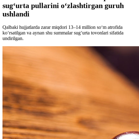
sug‘urta pullarini o‘zlashtirgan guruh
ushlandi
Qalbaki hujjatlarda zarar miqdori 13–14 million so‘m atrofida
ko‘rsatilgan va aynan shu summalar sug‘urta tovonlari sifatida
undirilgan.