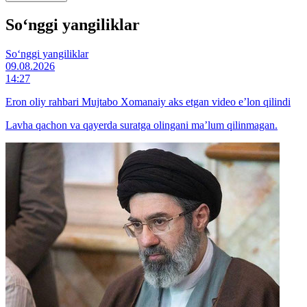
So‘nggi yangiliklar
So‘nggi yangiliklar
09.08.2026
14:27
Eron oliy rahbari Mujtabo Xomanaiy aks etgan video e’lon qilindi
Lavha qachon va qayerda suratga olingani ma’lum qilinmagan.