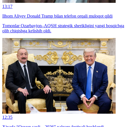
13:17
Ilhom Aliyev Donald Tramp bilan telefon orqali muloqot qildi
Tomonlar Ozarbayjon–AQSH strategik sherikligini yangi bosqichga
olib chiqishga kelishib oldi.
12:35
Xivada “Qovun sayli – 2026” xalqaro festivali boshlandi