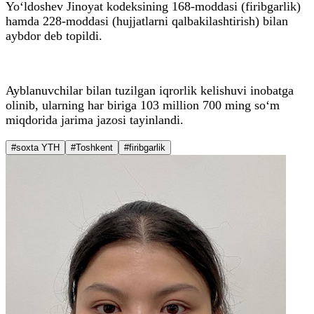
Yo‘ldoshev Jinoyat kodeksining 168-moddasi (firibgarlik)
hamda 228-moddasi (hujjatlarni qalbakilashtirish) bilan
aybdor deb topildi.
Ayblanuvchilar bilan tuzilgan iqrorlik kelishuvi inobatga
olinib, ularning har biriga 103 million 700 ming so‘m
miqdorida jarima jazosi tayinlandi.
#soxta YTH
#Toshkent
#firibgarlik