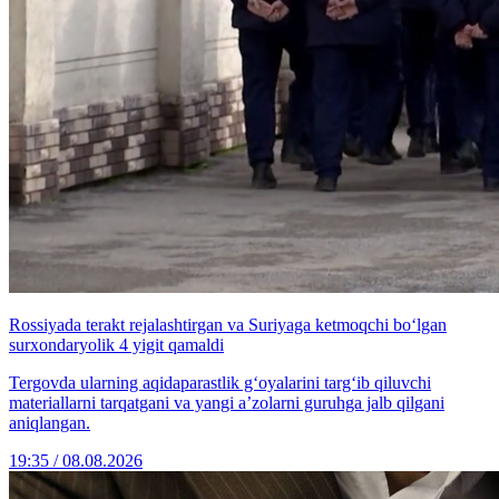
Rossiyada terakt rejalashtirgan va Suriyaga ketmoqchi bo‘lgan
surxondaryolik 4 yigit qamaldi
Tergovda ularning aqidaparastlik g‘oyalarini targ‘ib qiluvchi
materiallarni tarqatgani va yangi a’zolarni guruhga jalb qilgani
aniqlangan.
19:35 / 08.08.2026