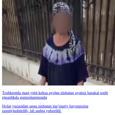
Toshkentda mast yigit keksa ayolga nisbatan uyatsiz harakat sodir
etganlikda gumonlanmoqda
Holat yuzasidan unga nisbatan ma’muriy bayonnoma
rasmiylashtirilib, ish sudga yuborildi.