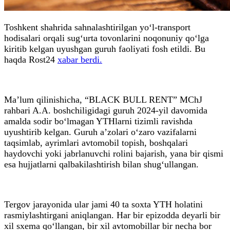
Toshkent shahrida sahnalashtirilgan yo‘l-transport
hodisalari orqali sug‘urta tovonlarini noqonuniy qo‘lga
kiritib kelgan uyushgan guruh faoliyati fosh etildi. Bu
haqda Rost24
xabar berdi.
Ma’lum qilinishicha, “BLACK BULL RENT” MChJ
rahbari A.A. boshchiligidagi guruh 2024-yil davomida
amalda sodir bo‘lmagan YTHlarni tizimli ravishda
uyushtirib kelgan. Guruh a’zolari o‘zaro vazifalarni
taqsimlab, ayrimlari avtomobil topish, boshqalari
haydovchi yoki jabrlanuvchi rolini bajarish, yana bir qismi
esa hujjatlarni qalbakilashtirish bilan shug‘ullangan.
Tergov jarayonida ular jami 40 ta soxta YTH holatini
rasmiylashtirgani aniqlangan. Har bir epizodda deyarli bir
xil sxema qo‘llangan, bir xil avtomobillar bir necha bor