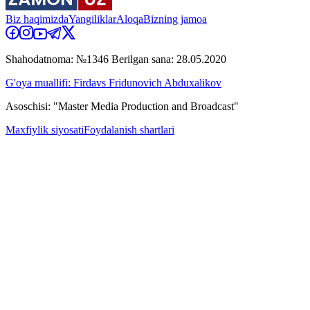
Biz haqimizda
Yangiliklar
Aloqa
Bizning jamoa
Shahodatnoma: №1346 Berilgan sana: 28.05.2020
G'oya muallifi: Firdavs Fridunovich Abduxalikov
Asoschisi: "Master Media Production and Broadcast"
Maxfiylik siyosati
Foydalanish shartlari