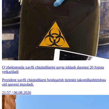
O‘zbekistonda xavfli chiqindilarini qayta ishlash darajasi 20 foizga
yetkaziladi
Prezident xavfli chiqindilarni boshqarish tizimini takomillashtirishga
oid qarorni imzoladi.
21:57 / 06.08.2026