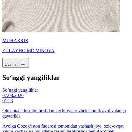
MUHARRIR
ZULAYHO MO'MINOVA
Ulashish
So‘nggi yangiliklar
So‘nggi yangiliklar
07.08.2026
01:23
Olmaotada insultni boshdan kechirgan o‘zbekistonlik ayol vatanga
qaytarildi
Ayolga Qozog‘iston fuqarosi tomonidan yashash joyi, oziq-ovqat,
kiyim-kechak va hujjatlarni rasmiylashtirishda bepul ko‘mak