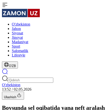
O'zbekiston
Jahon
Siyosat
Jinoyat
Madaniyat
Sport
Salomatlik
Lifestyle
O'ZB
O'zbekiston
13:52 / 02.05.2026
Ulashish
Boysunda sel oqibatida yana neft aralash