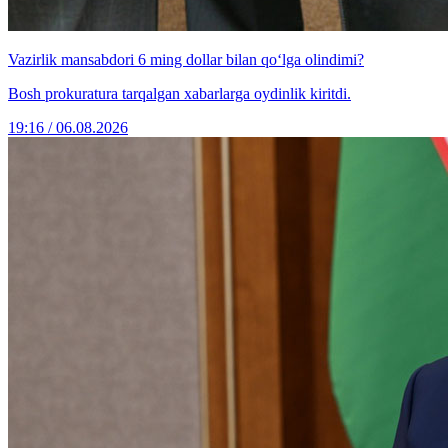
Vazirlik mansabdori 6 ming dollar bilan qo‘lga olindimi?
Bosh prokuratura tarqalgan xabarlarga oydinlik kiritdi.
19:16 / 06.08.2026