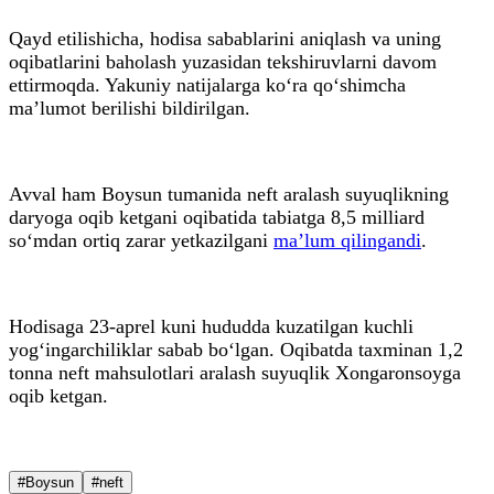
Qayd etilishicha, hodisa sabablarini aniqlash va uning
oqibatlarini baholash yuzasidan tekshiruvlarni davom
ettirmoqda. Yakuniy natijalarga ko‘ra qo‘shimcha
ma’lumot berilishi bildirilgan.
Avval ham Boysun tumanida neft aralash suyuqlikning
daryoga oqib ketgani oqibatida tabiatga 8,5 milliard
so‘mdan ortiq zarar yetkazilgani
ma’lum qilingandi
.
Hodisaga 23-aprel kuni hududda kuzatilgan kuchli
yog‘ingarchiliklar sabab bo‘lgan. Oqibatda taxminan 1,2
tonna neft mahsulotlari aralash suyuqlik Xongaronsoyga
oqib ketgan.
#Boysun
#neft