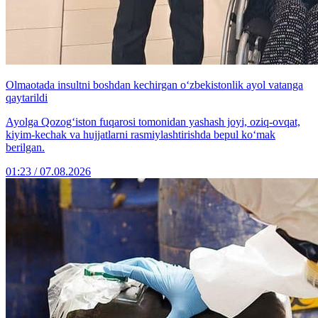
Olmaotada insultni boshdan kechirgan o‘zbekistonlik ayol vatanga
qaytarildi
Ayolga Qozog‘iston fuqarosi tomonidan yashash joyi, oziq-ovqat,
kiyim-kechak va hujjatlarni rasmiylashtirishda bepul ko‘mak
berilgan.
01:23 / 07.08.2026