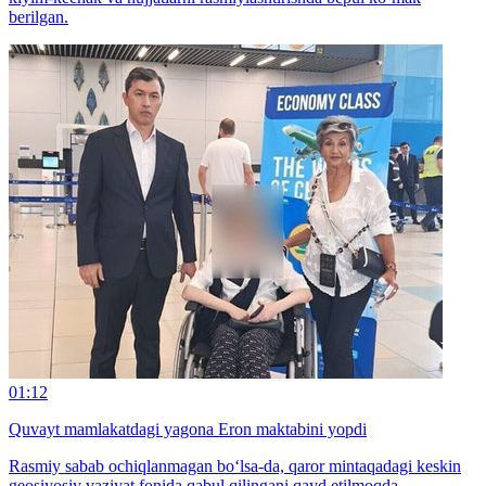
berilgan.
01:12
Quvayt mamlakatdagi yagona Eron maktabini yopdi
Rasmiy sabab ochiqlanmagan bo‘lsa-da, qaror mintaqadagi keskin
geosiyosiy vaziyat fonida qabul qilingani qayd etilmoqda.