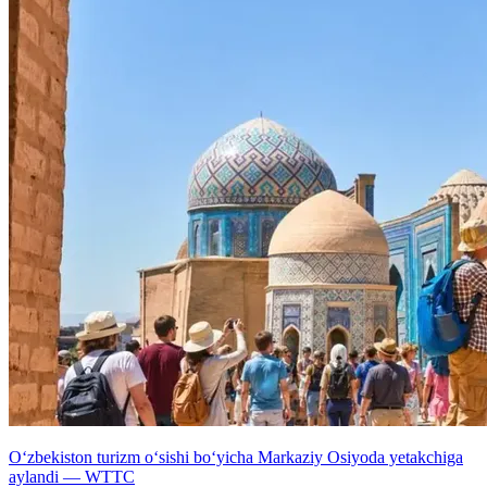
O‘zbekiston turizm o‘sishi bo‘yicha Markaziy Osiyoda yetakchiga
aylandi — WTTC