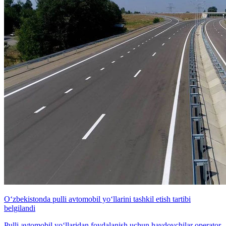
O‘zbekistonda pulli avtomobil yo‘llarini tashkil etish tartibi
belgilandi
Pulli avtomobil yo‘llaridan foydalanish uchun haydovchilar operator