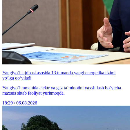
Yangiyo‘l tajribasi asosida 13 tumanda yangi energetika tizimi
yo‘lga qo‘yiladi
Yangiyo‘l tumanida elektr va gaz ta’minotini yaxshilash bo‘yicha
maxsus shtab faoliyat yuritmoqda.
18:29 / 06.08.2026