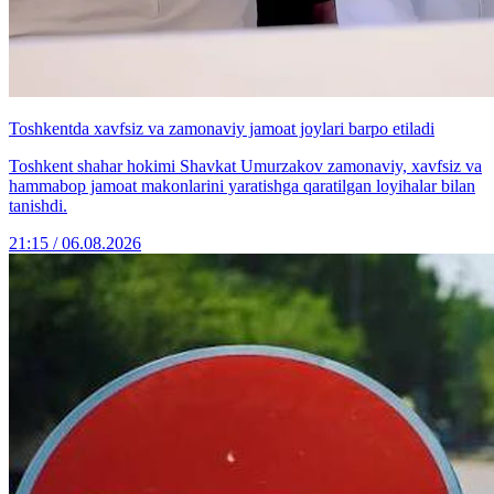
Toshkentda xavfsiz va zamonaviy jamoat joylari barpo etiladi
Toshkent shahar hokimi Shavkat Umurzakov zamonaviy, xavfsiz va
hammabop jamoat makonlarini yaratishga qaratilgan loyihalar bilan
tanishdi.
21:15 / 06.08.2026