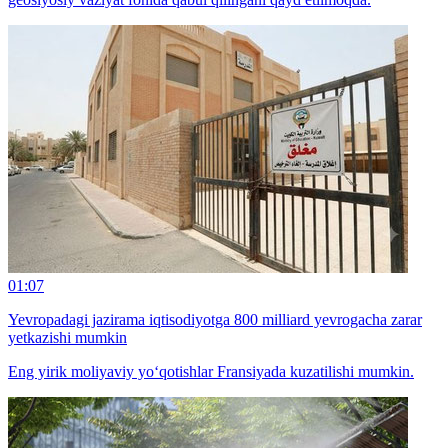
01:07
Yevropadagi jazirama iqtisodiyotga 800 milliard yevrogacha zarar
yetkazishi mumkin
Eng yirik moliyaviy yo‘qotishlar Fransiyada kuzatilishi mumkin.