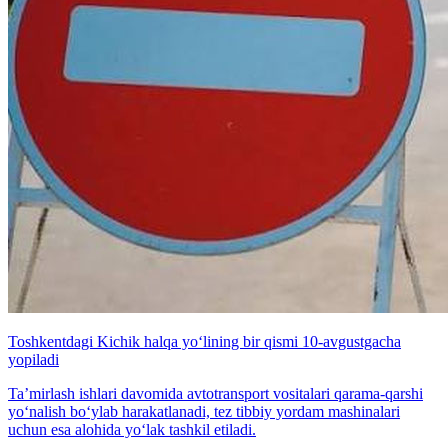
Toshkentdagi Kichik halqa yo‘lining bir qismi 10-avgustgacha
yopiladi
Ta’mirlash ishlari davomida avtotransport vositalari qarama-qarshi
yo‘nalish bo‘ylab harakatlanadi, tez tibbiy yordam mashinalari
uchun esa alohida yo‘lak tashkil etiladi.