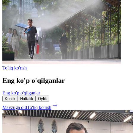
To'liq ko'rish
Eng ko'p o'qilganlar
Eng ko'p o'qilganlar
Kunlik
Haftalik
Oylik
Mavzuga oid
To'liq ko'rish