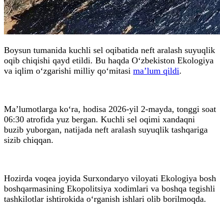
Boysun tumanida kuchli sel oqibatida neft aralash suyuqlik
oqib chiqishi qayd etildi. Bu haqda O‘zbekiston Ekologiya
va iqlim o‘zgarishi milliy qo‘mitasi
ma’lum qildi
.
Ma’lumotlarga ko‘ra, hodisa 2026-yil 2-mayda, tonggi soat
06:30 atrofida yuz bergan. Kuchli sel oqimi xandaqni
buzib yuborgan, natijada neft aralash suyuqlik tashqariga
sizib chiqqan.
Hozirda voqea joyida Surxondaryo viloyati Ekologiya bosh
boshqarmasining Ekopolitsiya xodimlari va boshqa tegishli
tashkilotlar ishtirokida o‘rganish ishlari olib borilmoqda.