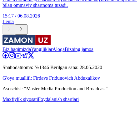
bilan ommaviy shartnoma tuzadi.
15:17 / 06.08.2026
Lenta
Biz haqimizda
Yangiliklar
Aloqa
Bizning jamoa
Shahodatnoma: №1346 Berilgan sana: 28.05.2020
G'oya muallifi: Firdavs Fridunovich Abduxalikov
Asoschisi: "Master Media Production and Broadcast"
Maxfiylik siyosati
Foydalanish shartlari