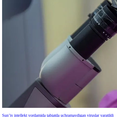
Sun’iy intellekt yordamida tabiatda uchramaydigan viruslar yaratildi