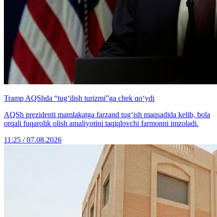
Tramp AQShda “tug‘ilish turizmi”ga chek qo‘ydi
AQSh prezidenti mamlakatga farzand tug‘ish maqsadida kelib, bola
orqali fuqarolik olish amaliyotini taqiqlovchi farmonni imzoladi.
11:25 / 07.08.2026