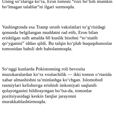
Uning so‘zlariga ko‘ra, Eron tomoni “rozi bo‘lish mumkin
bo‘lmagan talablar”ni ilgari surmoqda.
Vashingtonda esa Tramp urush vakolatlari to‘g‘risidagi
qonunda belgilangan muddatni rad etib, Eron bilan
erishilgan sulh amalda 60 kunlik hisobni “to‘xtatib
qo‘yganini” iddao qildi. Bu talqin ko‘plab huquqshunoslar
tomonidan bahsli deb baholanmoqda.
So‘nggi kunlarda Pokistonning roli bevosita
muzokaralardan ko‘ra vositachilik — ikki tomon o‘rtasida
xabar almashishni ta’minlashga ko‘chgan. Islomobod
rasmiylari kelishuvga erishish imkoniyati saqlanib
qolayotganini bildirayotgan bo‘lsa-da, tomonlar
pozitsiyasidagi keskin farqlar jarayonni
murakkablashtirmoqda.