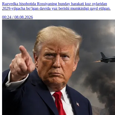
Razvedka hisobotida Rossiyaning bunday harakati kuz oylaridan
2029-yilgacha bo‘lgan davrda yuz berishi mumkinligi qayd etilgan.
00:24 / 08.08.2026