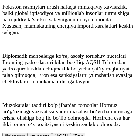
Pokiston rasmiylari urush nafaqat mintaqaviy xavfsizlik,
balki global iqtisodiyot va millionlab insonlar turmushiga
ham jiddiy ta’sir ko‘rsatayotganini qayd etmoqda.
Xususan, mamlakatning energiya importi xarajatlari keskin
oshgan.
Diplomatik manbalarga ko‘ra, asosiy tortishuv nuqtalari
Eronning yadro dasturi bilan bog‘liq. AQSH Tehrondan
yadro quroli ishlab chiqmaslik bo‘yicha qat’iy majburiyat
talab qilmoqda, Eron esa sanksiyalarni yumshatish evaziga
cheklovlarni muhokama qilishga tayyor.
Muzokaralar taqdiri ko‘p jihatdan tomonlar Hormuz
bo‘g‘ozidagi vaziyat va yadro masalasi bo‘yicha murosaga
erisha olishiga bog‘liq bo‘lib qolmoqda. Hozircha esa har
ikki tomon o‘z pozitsiyasini keskin saqlab qolmoqda.