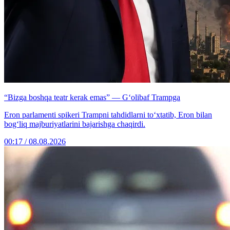
“Bizga boshqa teatr kerak emas” — G‘olibaf Trampga
Eron parlamenti spikeri Trampni tahdidlarni to‘xtatib, Eron bilan
bog‘liq majburiyatlarini bajarishga chaqirdi.
00:17 / 08.08.2026