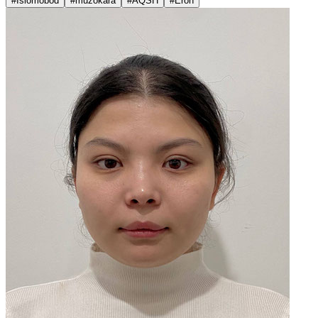
#Islomobod
#muzokara
#AQSH
#Eron