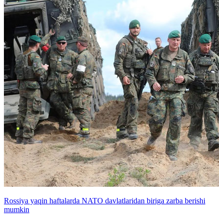
Rossiya yaqin haftalarda NATO davlatlaridan biriga zarba berishi
mumkin