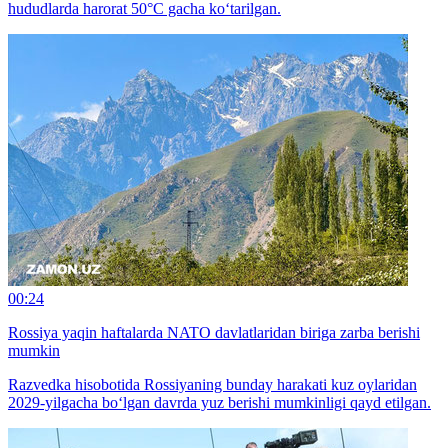
hududlarda harorat 50°C gacha ko‘tarilgan.
00:24
Rossiya yaqin haftalarda NATO davlatlaridan biriga zarba berishi
mumkin
Razvedka hisobotida Rossiyaning bunday harakati kuz oylaridan
2029-yilgacha bo‘lgan davrda yuz berishi mumkinligi qayd etilgan.