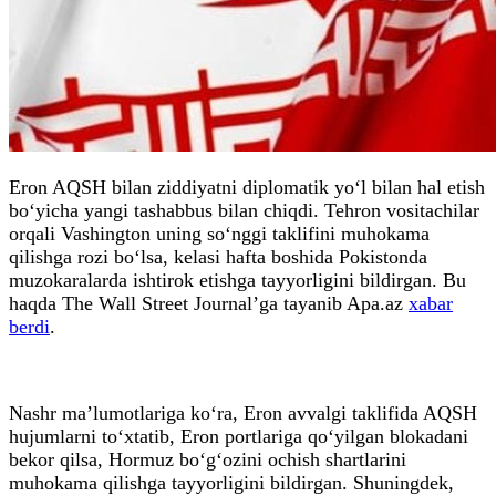
Eron AQSH bilan ziddiyatni diplomatik yo‘l bilan hal etish
bo‘yicha yangi tashabbus bilan chiqdi. Tehron vositachilar
orqali Vashington uning so‘nggi taklifini muhokama
qilishga rozi bo‘lsa, kelasi hafta boshida Pokistonda
muzokaralarda ishtirok etishga tayyorligini bildirgan. Bu
haqda The Wall Street Journal’ga tayanib Apa.az
xabar
berdi
.
Nashr ma’lumotlariga ko‘ra, Eron avvalgi taklifida AQSH
hujumlarni to‘xtatib, Eron portlariga qo‘yilgan blokadani
bekor qilsa, Hormuz bo‘g‘ozini ochish shartlarini
muhokama qilishga tayyorligini bildirgan. Shuningdek,