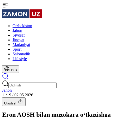
O'zbekiston
Jahon
Siyosat
Jinoyat
Madaniyat
Sport
Salomatlik
Lifestyle
O'ZB
Jahon
11:19 / 02.05.2026
Ulashish
Eron AQSH bilan muzokara o‘tkazishga