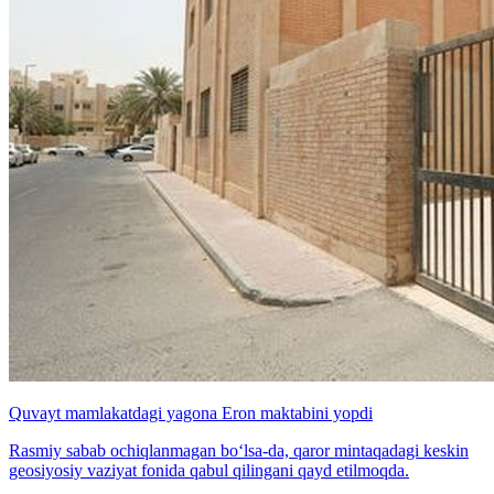
Quvayt mamlakatdagi yagona Eron maktabini yopdi
Rasmiy sabab ochiqlanmagan bo‘lsa-da, qaror mintaqadagi keskin
geosiyosiy vaziyat fonida qabul qilingani qayd etilmoqda.