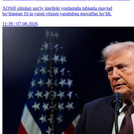
AQSH olimlari sun'iy intellekt yordamida tabiatda mavjud
bo‘lmagan 16 ta yangi virusni yaratishga muvaffaq bo‘ldi.
11:39 / 07.08.2026