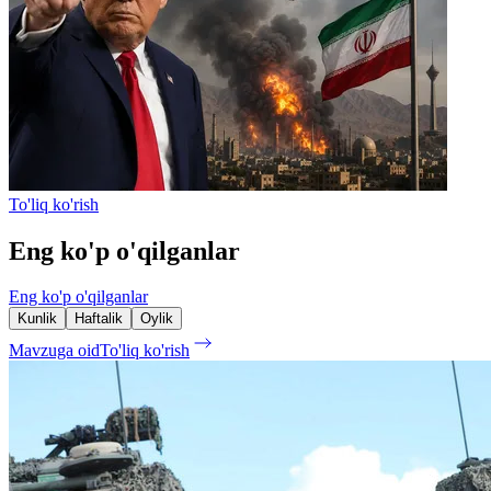
To'liq ko'rish
Eng ko'p o'qilganlar
Eng ko'p o'qilganlar
Kunlik
Haftalik
Oylik
Mavzuga oid
To'liq ko'rish