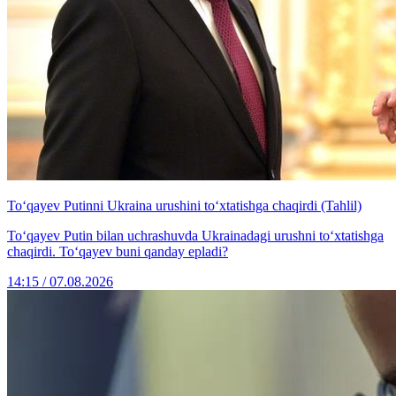
To‘qayev Putinni Ukraina urushini to‘xtatishga chaqirdi (Tahlil)
To‘qayev Putin bilan uchrashuvda Ukrainadagi urushni to‘xtatishga
chaqirdi. To‘qayev buni qanday epladi?
14:15 / 07.08.2026