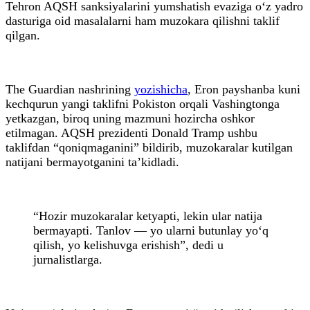
Tehron AQSH sanksiyalarini yumshatish evaziga o‘z yadro
dasturiga oid masalalarni ham muzokara qilishni taklif
qilgan.
The Guardian nashrining
yozishicha
, Eron payshanba kuni
kechqurun yangi taklifni Pokiston orqali Vashingtonga
yetkazgan, biroq uning mazmuni hozircha oshkor
etilmagan. AQSH prezidenti Donald Tramp ushbu
taklifdan “qoniqmaganini” bildirib, muzokaralar kutilgan
natijani bermayotganini ta’kidladi.
“Hozir muzokaralar ketyapti, lekin ular natija
bermayapti. Tanlov — yo ularni butunlay yo‘q
qilish, yo kelishuvga erishish”, dedi u
jurnalistlarga.