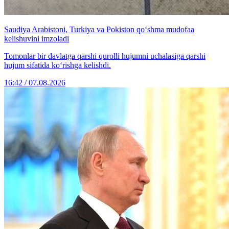
Saudiya Arabistoni, Turkiya va Pokiston qo‘shma mudofaa
kelishuvini imzoladi
Tomonlar bir davlatga qarshi qurolli hujumni uchalasiga qarshi
hujum sifatida ko‘rishga kelishdi.
16:42 / 07.08.2026