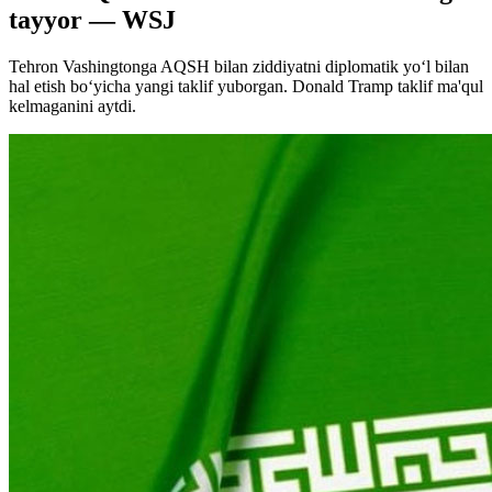
tayyor — WSJ
Tehron Vashingtonga AQSH bilan ziddiyatni diplomatik yo‘l bilan
hal etish bo‘yicha yangi taklif yuborgan. Donald Tramp taklif ma'qul
kelmaganini aytdi.