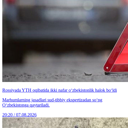
Rossiyada YTH oqibatida ikki nafar o‘zbekistonlik halok bo‘ldi
Marhumlarning jasadlari sud-tibbiy ekspertizadan so‘ng
O‘zbekistonga qaytariladi.
20:20 / 07.08.2026