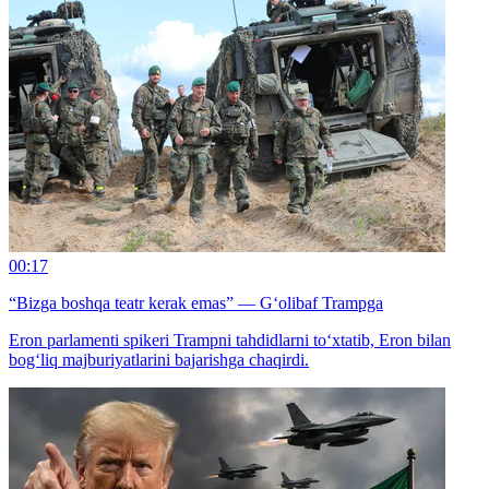
00:17
“Bizga boshqa teatr kerak emas” — G‘olibaf Trampga
Eron parlamenti spikeri Trampni tahdidlarni to‘xtatib, Eron bilan
bog‘liq majburiyatlarini bajarishga chaqirdi.