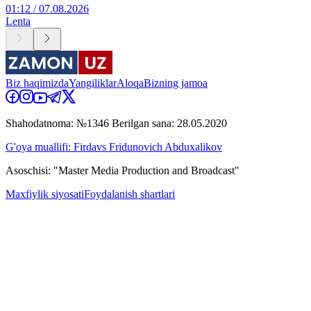
01:12 / 07.08.2026
Lenta
Biz haqimizda
Yangiliklar
Aloqa
Bizning jamoa
Shahodatnoma: №1346 Berilgan sana: 28.05.2020
G'oya muallifi: Firdavs Fridunovich Abduxalikov
Asoschisi: "Master Media Production and Broadcast"
Maxfiylik siyosati
Foydalanish shartlari