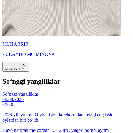
MUHARRIR
ZULAYHO MO'MINOVA
Ulashish
So‘nggi yangiliklar
So‘nggi yangiliklar
08.08.2026
00:36
2026-yil iyul oyi O‘zbekistonda rekord darajadagi eng issiq
oylardan biri bo‘ldi
Havo harorati me’yordan 1,3–2,8°C yuqori bo‘lib, ayrim