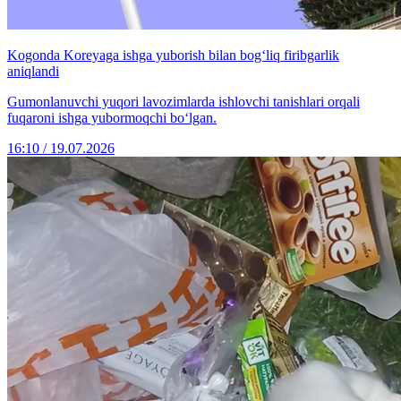
Kogonda Koreyaga ishga yuborish bilan bog‘liq firibgarlik
aniqlandi
Gumonlanuvchi yuqori lavozimlarda ishlovchi tanishlari orqali
fuqaroni ishga yubormoqchi bo‘lgan.
16:10 / 19.07.2026