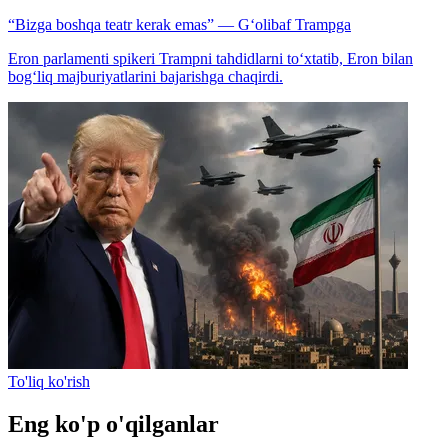
“Bizga boshqa teatr kerak emas” — G‘olibaf Trampga
Eron parlamenti spikeri Trampni tahdidlarni to‘xtatib, Eron bilan
bog‘liq majburiyatlarini bajarishga chaqirdi.
To'liq ko'rish
Eng ko'p o'qilganlar