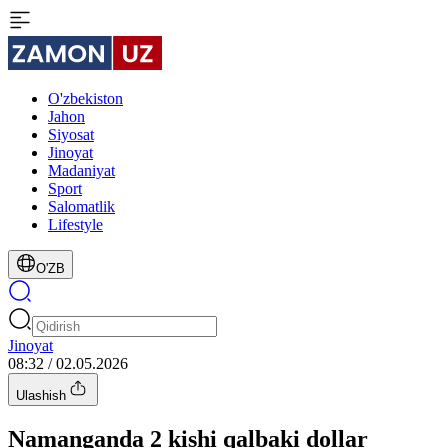
O'zbekiston
Jahon
Siyosat
Jinoyat
Madaniyat
Sport
Salomatlik
Lifestyle
O'ZB
Jinoyat
08:32 / 02.05.2026
Ulashish
Namanganda 2 kishi qalbaki dollar