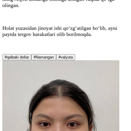
olingan.
Holat yuzasidan jinoyat ishi qo‘zg‘atilgan bo‘lib, ayni
paytda tergov harakatlari olib borilmoqda.
#qalbaki dollar
#Namangan
#valyuta