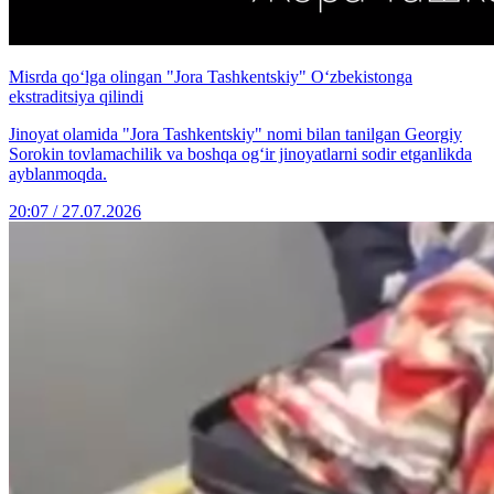
Misrda qo‘lga olingan "Jora Tashkentskiy" O‘zbekistonga
ekstraditsiya qilindi
Jinoyat olamida "Jora Tashkentskiy" nomi bilan tanilgan Georgiy
Sorokin tovlamachilik va boshqa og‘ir jinoyatlarni sodir etganlikda
ayblanmoqda.
20:07 / 27.07.2026