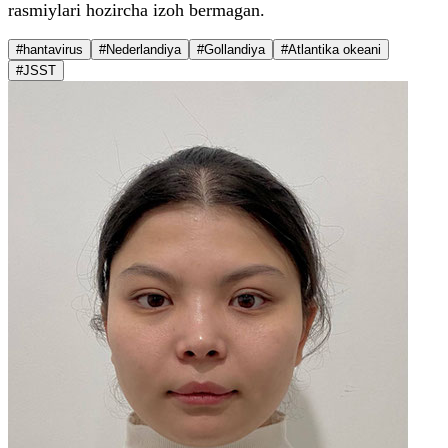
rasmiylari hozircha izoh bermagan.
#hantavirus
#Nederlandiya
#Gollandiya
#Atlantika okeani
#JSST