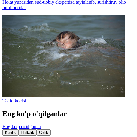
Holat yuzasidan sud-tibbiy ekspertiza tayinlanib, surishtiruv olib
borilmoqda.
To'liq ko'rish
Eng ko'p o'qilganlar
Eng ko'p o'qilganlar
Kunlik
Haftalik
Oylik