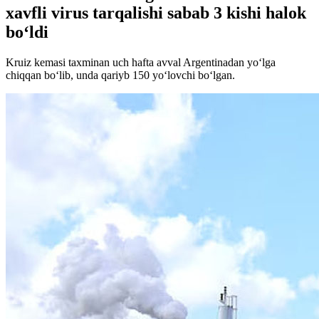
xavfli virus tarqalishi sabab 3 kishi halok
bo‘ldi
Kruiz kemasi taxminan uch hafta avval Argentinadan yo‘lga
chiqqan bo‘lib, unda qariyb 150 yo‘lovchi bo‘lgan.