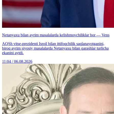
Netanyaxu bilan ayrim masalalarda kelishmovchiliklar bor — Vens
AQSh vitse-prezidenti Isroil bilan ittifoqchilik saqlanayotganini,
biroq ayrim siyosiy masalalarda Netanyaxu bilan qarashlar turlicha
ekanini aytdi.
11:04 / 06.08.2026