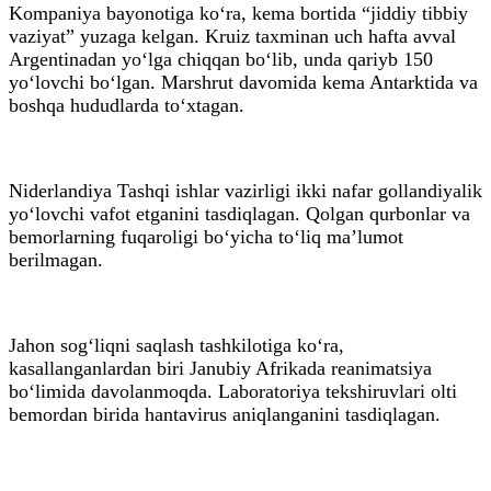
Kompaniya bayonotiga ko‘ra, kema bortida “jiddiy tibbiy
vaziyat” yuzaga kelgan. Kruiz taxminan uch hafta avval
Argentinadan yo‘lga chiqqan bo‘lib, unda qariyb 150
yo‘lovchi bo‘lgan. Marshrut davomida kema Antarktida va
boshqa hududlarda to‘xtagan.
Niderlandiya Tashqi ishlar vazirligi ikki nafar gollandiyalik
yo‘lovchi vafot etganini tasdiqlagan. Qolgan qurbonlar va
bemorlarning fuqaroligi bo‘yicha to‘liq ma’lumot
berilmagan.
Jahon sog‘liqni saqlash tashkilotiga ko‘ra,
kasallanganlardan biri Janubiy Afrikada reanimatsiya
bo‘limida davolanmoqda. Laboratoriya tekshiruvlari olti
bemordan birida hantavirus aniqlanganini tasdiqlagan.