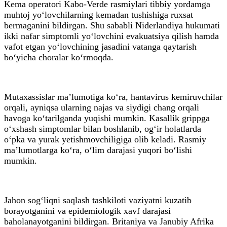
Kema operatori Kabo-Verde rasmiylari tibbiy yordamga
muhtoj yo‘lovchilarning kemadan tushishiga ruxsat
bermaganini bildirgan. Shu sababli Niderlandiya hukumati
ikki nafar simptomli yo‘lovchini evakuatsiya qilish hamda
vafot etgan yo‘lovchining jasadini vatanga qaytarish
bo‘yicha choralar ko‘rmoqda.
Mutaxassislar ma’lumotiga ko‘ra, hantavirus kemiruvchilar
orqali, ayniqsa ularning najas va siydigi chang orqali
havoga ko‘tarilganda yuqishi mumkin. Kasallik grippga
o‘xshash simptomlar bilan boshlanib, og‘ir holatlarda
o‘pka va yurak yetishmovchiligiga olib keladi. Rasmiy
ma’lumotlarga ko‘ra, o‘lim darajasi yuqori bo‘lishi
mumkin.
Jahon sog‘liqni saqlash tashkiloti vaziyatni kuzatib
borayotganini va epidemiologik xavf darajasi
baholanayotganini bildirgan. Britaniya va Janubiy Afrika