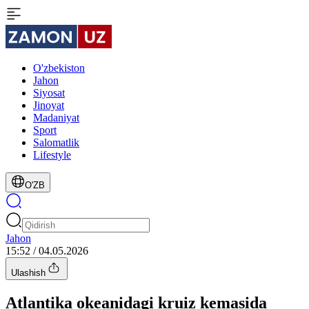
O'zbekiston
Jahon
Siyosat
Jinoyat
Madaniyat
Sport
Salomatlik
Lifestyle
O'ZB
Jahon
15:52 / 04.05.2026
Ulashish
Atlantika okeanidagi kruiz kemasida