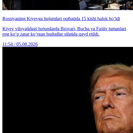
Rossiyaning Kiyevga hujumlari oqibatida 15 kishi halok bo‘ldi
Kiyev viloyatidagi hujumlarda Brovari, Bucha va Fastiv tumanlari
eng ko‘p zarar ko‘rgan hududlar sifatida qayd etildi.
11:54 / 05.08.2026