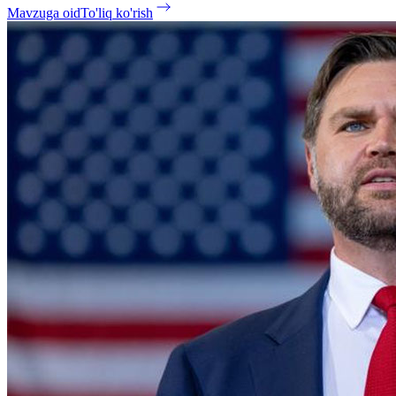
Mavzuga oid
To'liq ko'rish