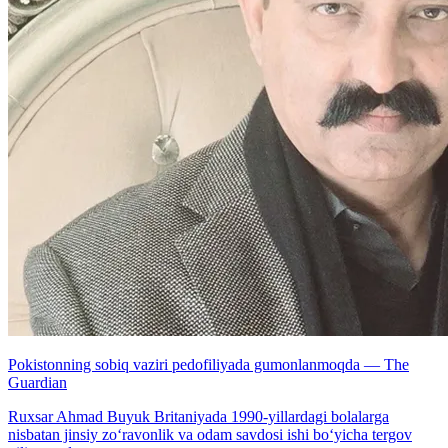
Pokistonning sobiq vaziri pedofiliyada gumonlanmoqda — The
Guardian
Ruxsar Ahmad Buyuk Britaniyada 1990-yillardagi bolalarga
nisbatan jinsiy zo‘ravonlik va odam savdosi ishi bo‘yicha tergov