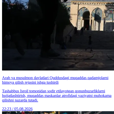
Arab va musulmon davlatlari Quddusdagi muqaddas qadamjolarni
himoya qilish rejasini ishga tushirdi
Tashabbus Isroil tomonidan sodir etilayotgan qonunbuzarliklarni
hujjatlashtirish, muqaddas maskanlar atrofidagi vaziyatni muhokama
qilishni nazarda tutadi.
22:23 / 05.08.2026