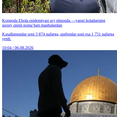
Kongoda Ebola epidemiyasi avj olmoqda —yangi holatlarning
asosiy qismi noma’lum manbalardan
Kasallanganlar soni 3 874 nafarga, qurbonlar soni esa 1 751 nafarga
yetdi.
10:04 / 06.08.2026