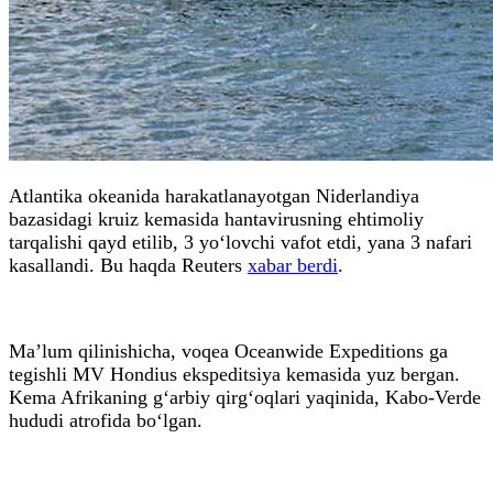
Atlantika okeanida harakatlanayotgan Niderlandiya
bazasidagi kruiz kemasida hantavirusning ehtimoliy
tarqalishi qayd etilib, 3 yo‘lovchi vafot etdi, yana 3 nafari
kasallandi. Bu haqda Reuters
xabar berdi
.
Ma’lum qilinishicha, voqea Oceanwide Expeditions ga
tegishli MV Hondius ekspeditsiya kemasida yuz bergan.
Kema Afrikaning g‘arbiy qirg‘oqlari yaqinida, Kabo-Verde
hududi atrofida bo‘lgan.