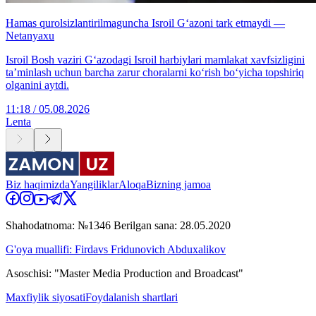
Hamas qurolsizlantirilmaguncha Isroil G‘azoni tark etmaydi —
Netanyaxu
Isroil Bosh vaziri G‘azodagi Isroil harbiylari mamlakat xavfsizligini
ta’minlash uchun barcha zarur choralarni ko‘rish bo‘yicha topshiriq
olganini aytdi.
11:18 / 05.08.2026
Lenta
Biz haqimizda
Yangiliklar
Aloqa
Bizning jamoa
Shahodatnoma: №1346 Berilgan sana: 28.05.2020
G'oya muallifi: Firdavs Fridunovich Abduxalikov
Asoschisi: "Master Media Production and Broadcast"
Maxfiylik siyosati
Foydalanish shartlari