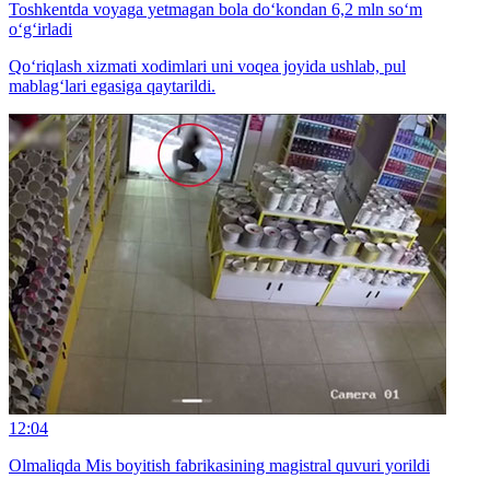
Toshkentda voyaga yetmagan bola do‘kondan 6,2 mln so‘m
o‘g‘irladi
Qo‘riqlash xizmati xodimlari uni voqea joyida ushlab, pul
mablag‘lari egasiga qaytarildi.
12:04
Olmaliqda Mis boyitish fabrikasining magistral quvuri yorildi