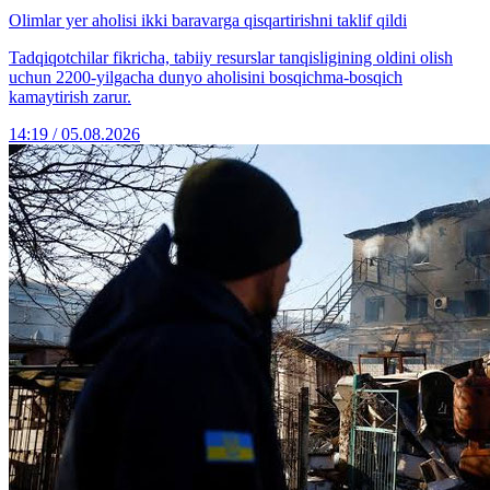
Olimlar yer aholisi ikki baravarga qisqartirishni taklif qildi
Tadqiqotchilar fikricha, tabiiy resurslar tanqisligining oldini olish
uchun 2200-yilgacha dunyo aholisini bosqichma-bosqich
kamaytirish zarur.
14:19 / 05.08.2026