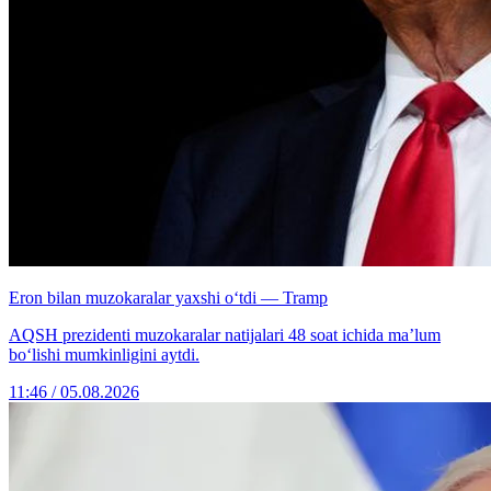
Eron bilan muzokaralar yaxshi o‘tdi — Tramp
AQSH prezidenti muzokaralar natijalari 48 soat ichida ma’lum
bo‘lishi mumkinligini aytdi.
11:46 / 05.08.2026