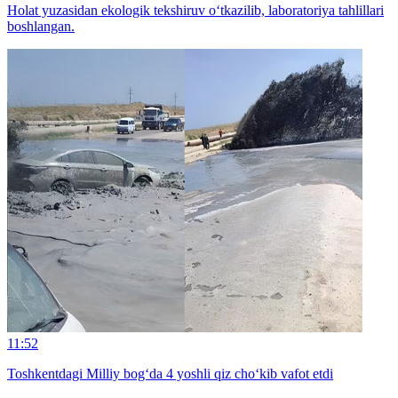
Holat yuzasidan ekologik tekshiruv o‘tkazilib, laboratoriya tahlillari
boshlangan.
11:52
Toshkentdagi Milliy bog‘da 4 yoshli qiz cho‘kib vafot etdi