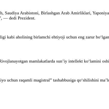
, Saudiya Arabistoni, Birlashgan Arab Amirliklari, Yaponiy
, — dedi Prezident.
izligi kabi aholining birlamchi ehtiyoji uchun eng zarur bo‘lga
vojlanayotgan mamlakatlarda sun’iy intellekt ko‘lamini oshiri
yo uchun raqamli magistral” tashabbusiga qo‘shilishini ma’