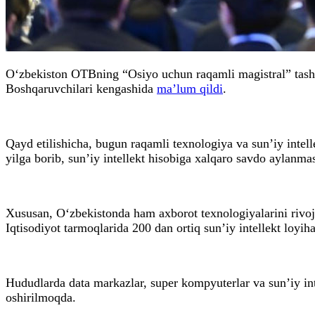
O‘zbekiston OTBning “Osiyo uchun raqamli magistral” tasha
Boshqaruvchilari kengashida
ma’lum qildi
.
Qayd etilishicha, bugun raqamli texnologiya va sun’iy intel
yilga borib, sun’iy intellekt hisobiga xalqaro savdo aylanma
Xususan, O‘zbekistonda ham axborot texnologiyalarini rivojlan
Iqtisodiyot tarmoqlarida 200 dan ortiq sun’iy intellekt loyih
Hududlarda data markazlar, super kompyuterlar va sun’iy inte
oshirilmoqda.