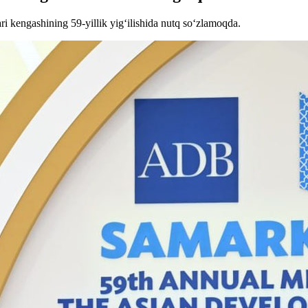
i kengashining 59-yillik yig‘ilishida nutq so‘zlamoqda.