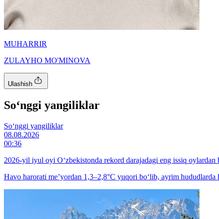
MUHARRIR
ZULAYHO MO'MINOVA
Ulashish
So‘nggi yangiliklar
So‘nggi yangiliklar
08.08.2026
00:36
2026-yil iyul oyi O‘zbekistonda rekord darajadagi eng issiq oylardan b
Havo harorati me’yordan 1,3–2,8°C yuqori bo‘lib, ayrim hududlarda h