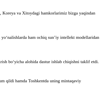
a, Koreya va Xitoydagi hamkorlarimiz bizga yaqindan
n yo‘nalishlarda ham ochiq sun’iy intellekt modellaridan
sh bo‘yicha alohida dastur ishlab chiqishni taklif etdi.
lum qildi hamda Toshkentda uning mintaqaviy