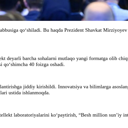
bbusiga qo‘shiladi. Bu haqda Prezident Shavkat Mirziyoyev 
lekt deyarli barcha sohalarni mutlaqo yangi formatga olib chi
si qo‘shimcha 40 foizga oshadi.
tirishga jiddiy kirishildi. Innovatsiya va bilimlarga asoslang
alari ustida ishlanmoqda.
llekt laboratoriyalarini ko‘paytirish, “Besh million sun’iy in