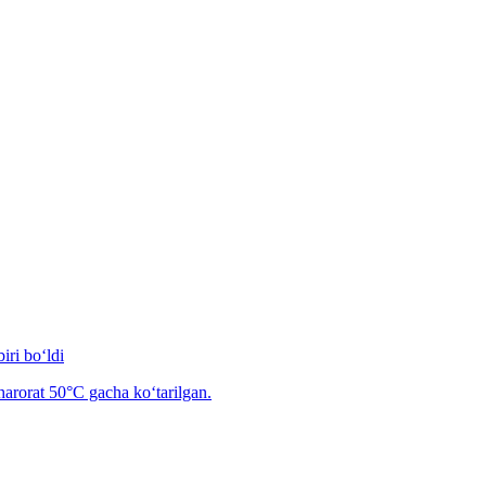
iri bo‘ldi
arorat 50°C gacha ko‘tarilgan.