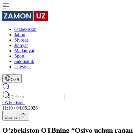
O'zbekiston
Jahon
Siyosat
Jinoyat
Madaniyat
Sport
Salomatlik
Lifestyle
O'ZB
O'zbekiston
11:19 / 04.05.2026
Ulashish
O‘zbekiston OTBning “Osiyo uchun raqamli