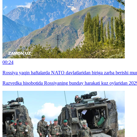
00:24
Rossiya yaqin haftalarda NATO davlatlaridan biriga zarba berishi m
Razvedka hisobotida Rossiyaning bunday harakati kuz oylaridan 2029