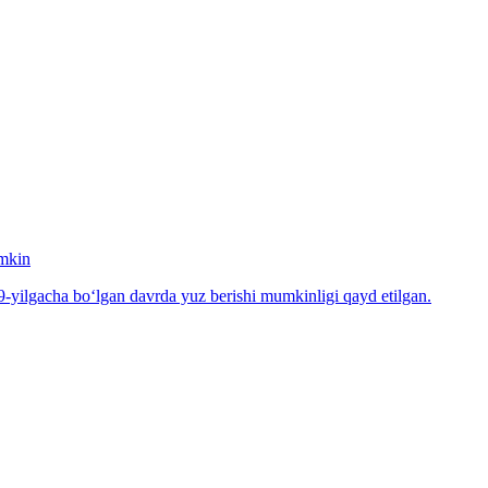
umkin
-yilgacha bo‘lgan davrda yuz berishi mumkinligi qayd etilgan.