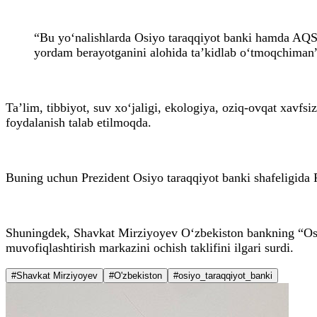
“Bu yo‘nalishlarda Osiyo taraqqiyot banki hamda AQSh
yordam berayotganini alohida ta’kidlab o‘tmoqchiman”
Ta’lim, tibbiyot, suv xo‘jaligi, ekologiya, oziq-ovqat xavfs
foydalanish talab etilmoqda.
Buning uchun Prezident Osiyo taraqqiyot banki shafeligida Ri
Shuningdek, Shavkat Mirziyoyev O‘zbekiston bankning “Osi
muvofiqlashtirish markazini ochish taklifini ilgari surdi.
#Shavkat Mirziyoyev
#O'zbekiston
#osiyo_taraqqiyot_banki