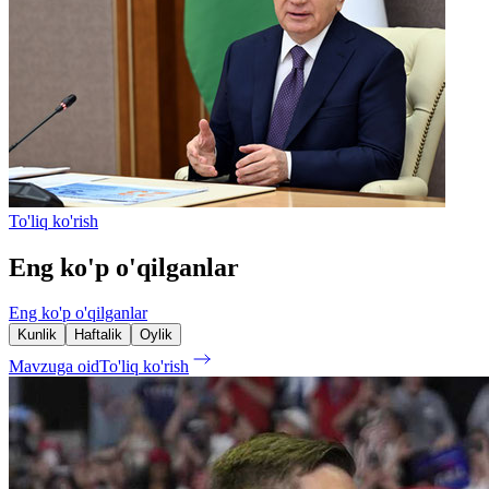
To'liq ko'rish
Eng ko'p o'qilganlar
Eng ko'p o'qilganlar
Kunlik
Haftalik
Oylik
Mavzuga oid
To'liq ko'rish