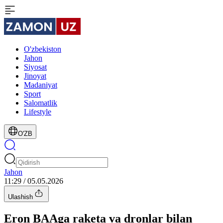
O'zbekiston
Jahon
Siyosat
Jinoyat
Madaniyat
Sport
Salomatlik
Lifestyle
O'ZB
Jahon
11:29 / 05.05.2026
Ulashish
Eron BAAga raketa va dronlar bilan