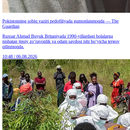
Pokistonning sobiq vaziri pedofiliyada gumonlanmoqda — The
Guardian
Ruxsar Ahmad Buyuk Britaniyada 1990-yillardagi bolalarga
nisbatan jinsiy zo‘ravonlik va odam savdosi ishi bo‘yicha tergov
qilinmoqda.
10:48 / 06.08.2026