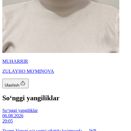
MUHARRIR
ZULAYHO MO'MINOVA
Ulashish
So‘nggi yangiliklar
So‘nggi yangiliklar
06.08.2026
20:05
Tramp Vensni o‘z vorisi sifatida ko‘rmoqda — WP