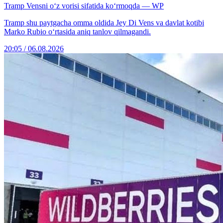
Tramp Vensni o‘z vorisi sifatida ko‘rmoqda — WP
Tramp shu paytgacha omma oldida Jey Di Vens va davlat kotibi
Marko Rubio o‘rtasida aniq tanlov qilmagandi.
20:05 / 06.08.2026