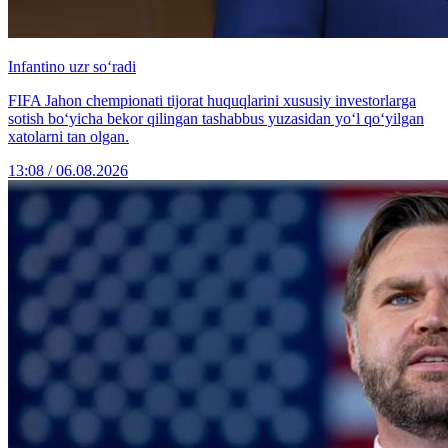
Infantino uzr so‘radi
FIFA Jahon chempionati tijorat huquqlarini xususiy investorlarga
sotish bo‘yicha bekor qilingan tashabbus yuzasidan yo‘l qo‘yilgan
xatolarni tan olgan.
13:08 / 06.08.2026