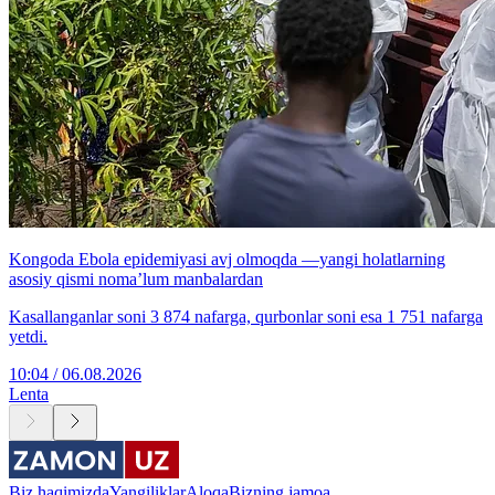
Kongoda Ebola epidemiyasi avj olmoqda —yangi holatlarning
asosiy qismi noma’lum manbalardan
Kasallanganlar soni 3 874 nafarga, qurbonlar soni esa 1 751 nafarga
yetdi.
10:04 / 06.08.2026
Lenta
Biz haqimizda
Yangiliklar
Aloqa
Bizning jamoa