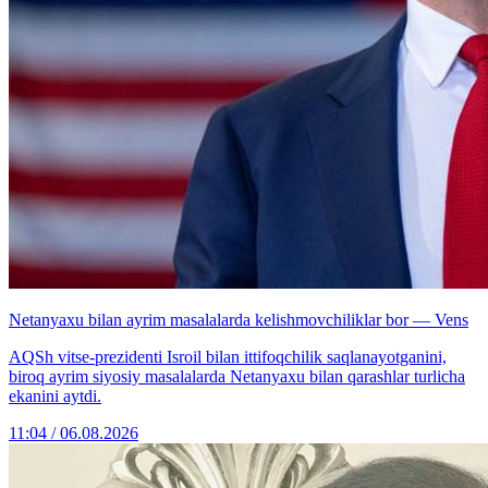
Netanyaxu bilan ayrim masalalarda kelishmovchiliklar bor — Vens
AQSh vitse-prezidenti Isroil bilan ittifoqchilik saqlanayotganini,
biroq ayrim siyosiy masalalarda Netanyaxu bilan qarashlar turlicha
ekanini aytdi.
11:04 / 06.08.2026