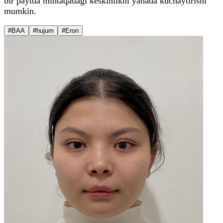
bir paytda mintaqadagi keskinlikni yanada kuchaytirishi
mumkin.
#BAA
#hujum
#Eron