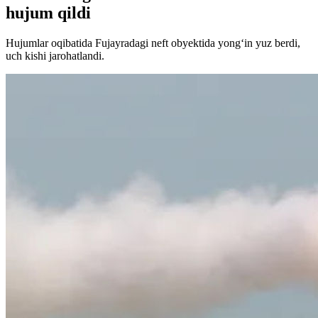
hujum qildi
Hujumlar oqibatida Fujayradagi neft obyektida yong‘in yuz berdi,
uch kishi jarohatlandi.