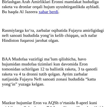
Birlashgan Arab Amirliklari Eronni mamlakat hududiga
raketa va dronlar orqali hujum uyushtirganlikda aybladi.
Bu haqda Al Jazeera
xabar berdi
.
Rasmiylarga ko‘ra, zarbalar oqibatida Fujayra amirligidagi
neft sanoati hududida yong‘in kelib chiqqan, uch nafar
Hindiston fuqarosi jarohat olgan.
BAA Mudofaa vazirligi ma’lum qilishicha, havo
hujumidan mudofaa tizimlari kun davomida Eron
tomonidan uchirilgan 12 ta ballistik raketa, 3 ta qanotli
raketa va 4 ta dronni tutib qolgan. Ayrim zarbalar
natijasida Fujayra Neft sanoati zonasi hududida “katta
yong‘in” yuzaga kelgan.
Mazkur hujumlar Eron va AQSh o‘rtasida 8-aprel kuni