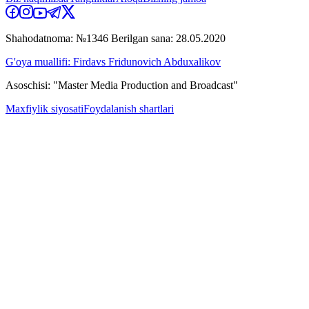
Shahodatnoma: №1346 Berilgan sana: 28.05.2020
G'oya muallifi: Firdavs Fridunovich Abduxalikov
Asoschisi: "Master Media Production and Broadcast"
Maxfiylik siyosati
Foydalanish shartlari