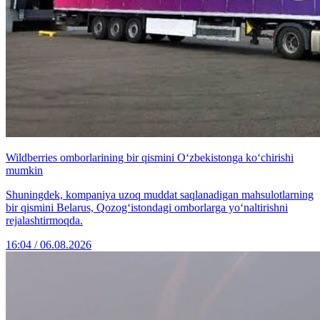
Wildberries omborlarining bir qismini O‘zbekistonga ko‘chirishi
mumkin
Shuningdek, kompaniya uzoq muddat saqlanadigan mahsulotlarning
bir qismini Belarus, Qozog‘istondagi omborlarga yo‘naltirishni
rejalashtirmoqda.
16:04 / 06.08.2026