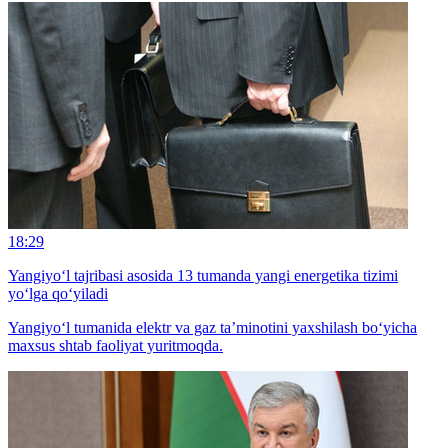
18:29
Yangiyo‘l tajribasi asosida 13 tumanda yangi energetika tizimi
yo‘lga qo‘yiladi
Yangiyo‘l tumanida elektr va gaz ta’minotini yaxshilash bo‘yicha
maxsus shtab faoliyat yuritmoqda.