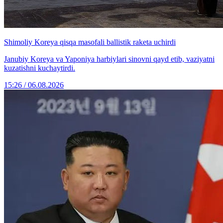
Shimoliy Koreya qisqa masofali ballistik raketa uchirdi
Janubiy Koreya va Yaponiya harbiylari sinovni qayd etib, vaziyatni
kuzatishni kuchaytirdi.
15:26 / 06.08.2026