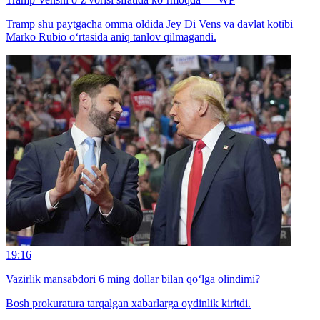
Tramp shu paytgacha omma oldida Jey Di Vens va davlat kotibi
Marko Rubio o‘rtasida aniq tanlov qilmagandi.
19:16
Vazirlik mansabdori 6 ming dollar bilan qo‘lga olindimi?
Bosh prokuratura tarqalgan xabarlarga oydinlik kiritdi.