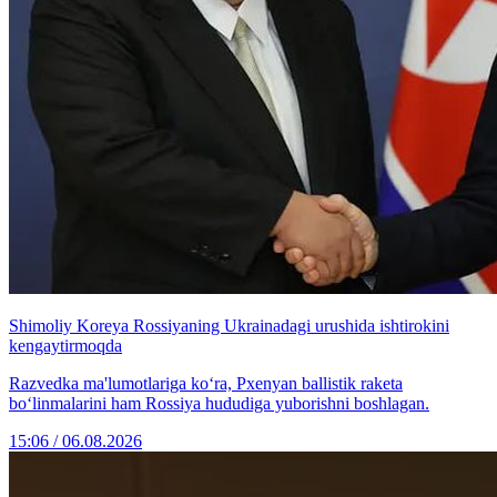
Shimoliy Koreya Rossiyaning Ukrainadagi urushida ishtirokini
kengaytirmoqda
Razvedka ma'lumotlariga ko‘ra, Pxenyan ballistik raketa
bo‘linmalarini ham Rossiya hududiga yuborishni boshlagan.
15:06 / 06.08.2026