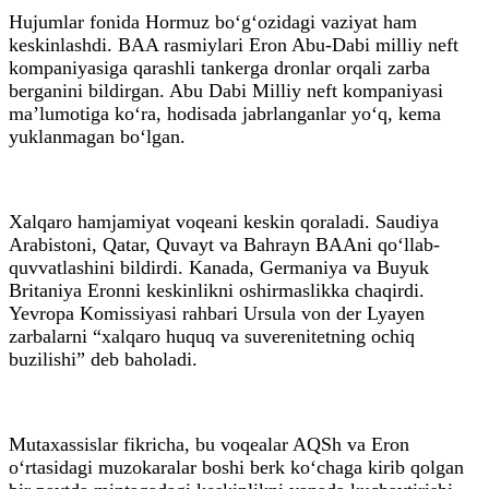
Hujumlar fonida Hormuz bo‘g‘ozidagi vaziyat ham
keskinlashdi. BAA rasmiylari Eron Abu-Dabi milliy neft
kompaniyasiga qarashli tankerga dronlar orqali zarba
berganini bildirgan. Abu Dabi Milliy neft kompaniyasi
ma’lumotiga ko‘ra, hodisada jabrlanganlar yo‘q, kema
yuklanmagan bo‘lgan.
Xalqaro hamjamiyat voqeani keskin qoraladi. Saudiya
Arabistoni, Qatar, Quvayt va Bahrayn BAAni qo‘llab-
quvvatlashini bildirdi. Kanada, Germaniya va Buyuk
Britaniya Eronni keskinlikni oshirmaslikka chaqirdi.
Yevropa Komissiyasi rahbari Ursula von der Lyayen
zarbalarni “xalqaro huquq va suverenitetning ochiq
buzilishi” deb baholadi.
Mutaxassislar fikricha, bu voqealar AQSh va Eron
o‘rtasidagi muzokaralar boshi berk ko‘chaga kirib qolgan