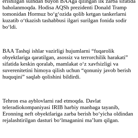
erishilgan sulhdan buyon BAAga qilingan ilk zarba sifatida
baholanmoqda. Hodisa AQSh prezidenti Donald Tramp
tomonidan Hormuz bo‘g‘ozida qolib ketgan tankerlarni
kuzatib o‘tkazish tashabbusi ilgari surilgan fonida sodir
bo‘ldi.
BAA Tashqi ishlar vazirligi hujumlarni “fuqarolik
obyektlariga qaratilgan, asossiz va terrorchilik harakati”
sifatida keskin qoralab, mamlakat o‘z xavfsizligi va
suverenitetini himoya qilish uchun “qonuniy javob berish
huquqini” saqlab qolishini bildirdi.
Tehron esa ayblovlarni rad etmoqda. Davlat
teleradiokompaniyasi IRIB harbiy manbaga tayanib,
Eronning neft obyektlariga zarba berish bo‘yicha oldindan
rejalashtirilgan dasturi bo‘lmaganini ma’lum qilgan.