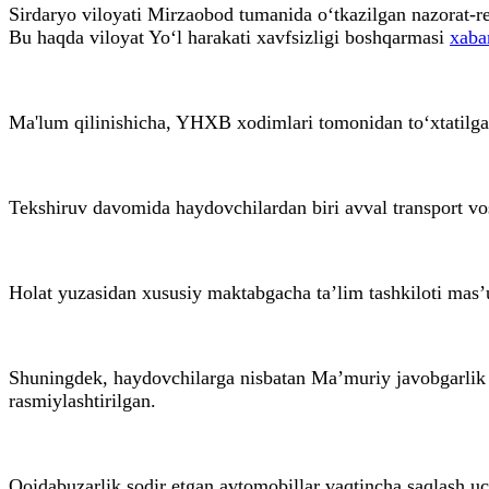
Sirdaryo viloyati Mirzaobod tumanida o‘tkazilgan nazorat-re
Bu haqda viloyat Yo‘l harakati xavfsizligi boshqarmasi
xaba
Ma'lum qilinishicha, YHXB xodimlari tomonidan to‘xtatilgan 
Tekshiruv davomida haydovchilardan biri avval transport v
Holat yuzasidan xususiy maktabgacha ta’lim tashkiloti mas’ul
Shuningdek, haydovchilarga nisbatan Ma’muriy javobgarli
rasmiylashtirilgan.
Qoidabuzarlik sodir etgan avtomobillar vaqtincha saqlash u