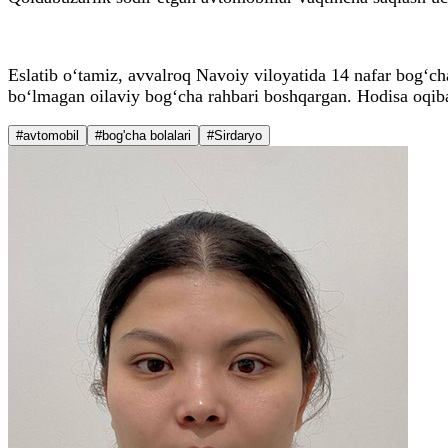
Eslatib o‘tamiz, avvalroq Navoiy viloyatida 14 nafar bog‘c
bo‘lmagan oilaviy bog‘cha rahbari boshqargan. Hodisa oqibati
#avtomobil
#bog'cha bolalari
#Sirdaryo