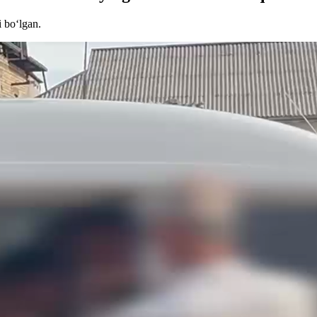
i bo‘lgan.