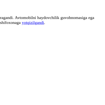
uchragandi. Avtomobilni haydovchilik guvohnomasiga ega
n shifoxonaga
yotqizilgandi
.