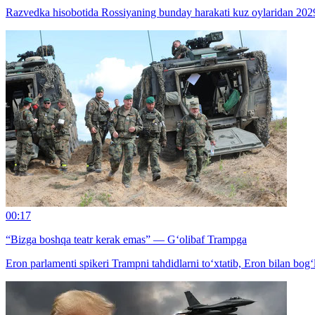
Razvedka hisobotida Rossiyaning bunday harakati kuz oylaridan 2029
00:17
“Bizga boshqa teatr kerak emas” — G‘olibaf Trampga
Eron parlamenti spikeri Trampni tahdidlarni to‘xtatib, Eron bilan bog‘l