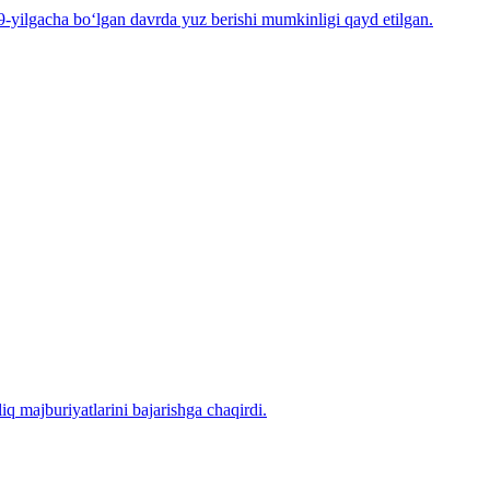
-yilgacha bo‘lgan davrda yuz berishi mumkinligi qayd etilgan.
iq majburiyatlarini bajarishga chaqirdi.