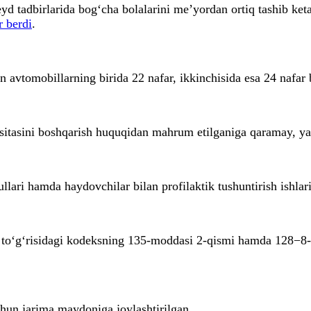
yd tadbirlarida bog‘cha bolalarini me’yordan ortiq tashib ket
r berdi
.
avtomobillarning birida 22 nafar, ikkinchisida esa 24 nafar b
ositasini boshqarish huquqidan mahrum etilganiga qaramay, y
lari hamda haydovchilar bilan profilaktik tushuntirish ishlari
k to‘g‘risidagi kodeksning 135-moddasi 2-qismi hamda 128−
chun jarima maydoniga joylashtirilgan.