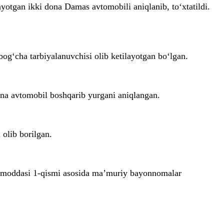
ayotgan ikki dona Damas avtomobili aniqlanib, to‘xtatildi.
og‘cha tarbiyalanuvchisi olib ketilayotgan bo‘lgan.
ana avtomobil boshqarib yurgani aniqlangan.
 olib borilgan.
8-moddasi 1-qismi asosida ma’muriy bayonnomalar