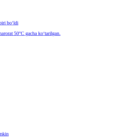
iri bo‘ldi
arorat 50°C gacha ko‘tarilgan.
umkin