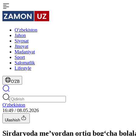
O'zbekiston
Jahon
Siyosat
Jinoyat
Madaniyat
Sport
Salomatlik
Lifestyle
O'ZB
O'zbekiston
16:49 / 08.05.2026
Ulashish
Sirdaryoda me’yordan ortiq bog‘cha bolala