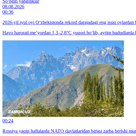
So‘nggi yangiliklar
08.08.2026
00:36
2026-yil iyul oyi O‘zbekistonda rekord darajadagi eng issiq oylardan b
Havo harorati me’yordan 1,3–2,8°C yuqori bo‘lib, ayrim hududlarda h
00:24
Rossiya yaqin haftalarda NATO davlatlaridan biriga zarba berishi m