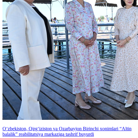
O‘zbekiston, Qirg‘iziston va Ozarbayjon Birinchi xonimlari “Altin
balalik” reabilitatsiya markaziga tashrif buyurdi