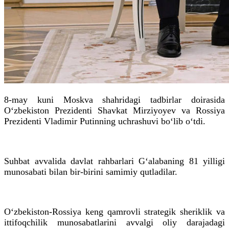
8-may kuni Moskva shahridagi tadbirlar doirasida
O‘zbekiston Prezidenti Shavkat Mirziyoyev va Rossiya
Prezidenti Vladimir Putinning uchrashuvi bo‘lib o‘tdi.
Suhbat avvalida davlat rahbarlari G‘alabaning 81 yilligi
munosabati bilan bir-birini samimiy qutladilar.
O‘zbekiston-Rossiya keng qamrovli strategik sheriklik va
ittifoqchilik munosabatlarini avvalgi oliy darajadagi