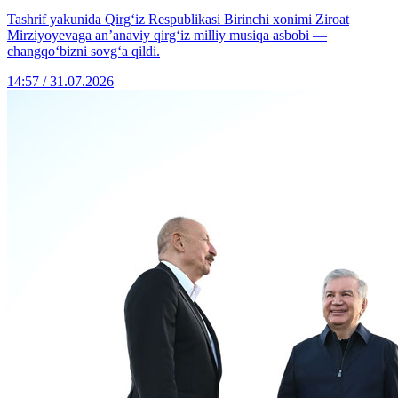
Tashrif yakunida Qirg‘iz Respublikasi Birinchi xonimi Ziroat
Mirziyoyevaga an’anaviy qirg‘iz milliy musiqa asbobi —
changqo‘bizni sovg‘a qildi.
14:57 / 31.07.2026