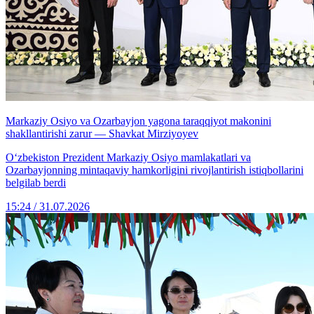
Markaziy Osiyo va Ozarbayjon yagona taraqqiyot makonini
shakllantirishi zarur — Shavkat Mirziyoyev
Oʻzbekiston Prezident Markaziy Osiyo mamlakatlari va
Ozarbayjonning mintaqaviy hamkorligini rivojlantirish istiqbollarini
belgilab berdi
15:24 / 31.07.2026