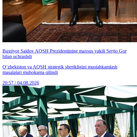
Baxtiyor Saidov AQSH Prezidentining maxsus vakili Serjio Gor
bilan uchrashdi
O‘zbekiston va AQSH strategik sherikligini mustahkamlash
masalalari muhokama qilindi
20:57 / 04.08.2026