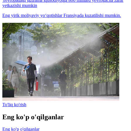
Yevropadagi jazirama iqtisodiyotga 800 milliard yevrogacha zarar
yetkazishi mumkin
Eng yirik moliyaviy yo‘qotishlar Fransiyada kuzatilishi mumkin.
To'liq ko'rish
Eng ko'p o'qilganlar
Eng ko'p o'qilganlar