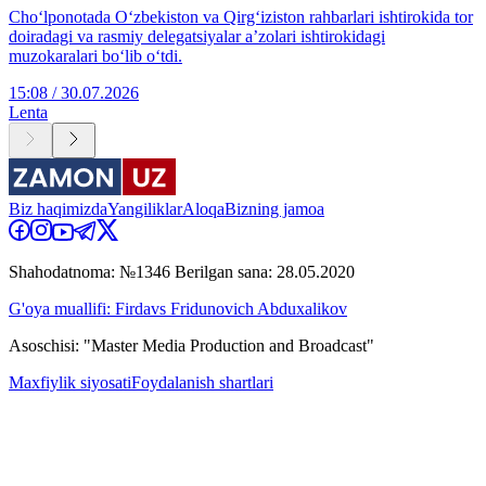
Cho‘lponotada O‘zbekiston va Qirg‘iziston rahbarlari ishtirokida tor
doiradagi va rasmiy delegatsiyalar aʼzolari ishtirokidagi
muzokaralari boʻlib oʻtdi.
15:08 / 30.07.2026
Lenta
Biz haqimizda
Yangiliklar
Aloqa
Bizning jamoa
Shahodatnoma: №1346 Berilgan sana: 28.05.2020
G'oya muallifi: Firdavs Fridunovich Abduxalikov
Asoschisi: "Master Media Production and Broadcast"
Maxfiylik siyosati
Foydalanish shartlari