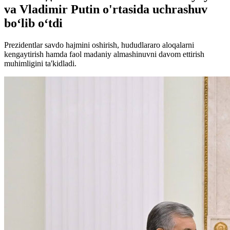
va Vladimir Putin o'rtasida uchrashuv
bo‘lib o‘tdi
Prezidentlar savdo hajmini oshirish, hududlararo aloqalarni
kengaytirish hamda faol madaniy almashinuvni davom ettirish
muhimligini ta'kidladi.