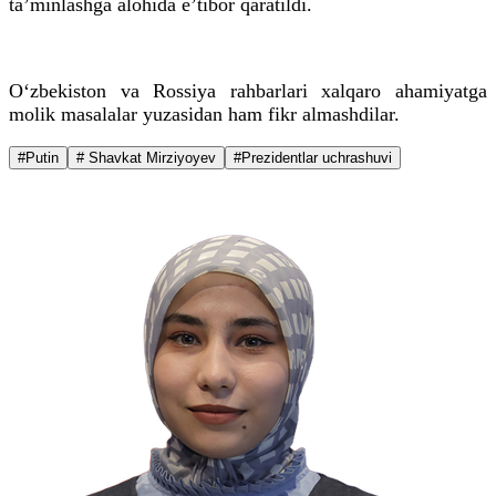
ta’minlashga alohida e’tibor qaratildi.
O‘zbekiston va Rossiya rahbarlari xalqaro ahamiyatga
molik masalalar yuzasidan ham fikr almashdilar.
#Putin
# Shavkat Mirziyoyev
#Prezidentlar uchrashuvi