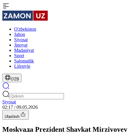
O'zbekiston
Jahon
Siyosat
Jinoyat
Madaniyat
Sport
Salomatlik
Lifestyle
O'ZB
Siyosat
02:17 / 09.05.2026
Ulashish
Moskvaда Prezident Shavkat Mirziyoyev