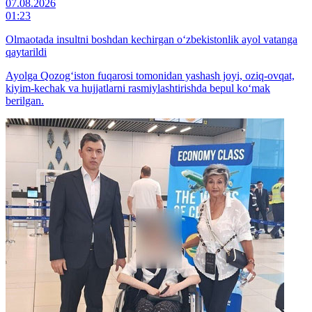
07.08.2026
01:23
Olmaotada insultni boshdan kechirgan o‘zbekistonlik ayol vatanga
qaytarildi
Ayolga Qozog‘iston fuqarosi tomonidan yashash joyi, oziq-ovqat,
kiyim-kechak va hujjatlarni rasmiylashtirishda bepul ko‘mak
berilgan.