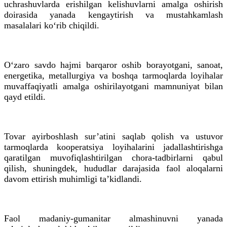
uchrashuvlarda erishilgan kelishuvlarni amalga oshirish
doirasida yanada kengaytirish va mustahkamlash
masalalari ko‘rib chiqildi.
O‘zaro savdo hajmi barqaror oshib borayotgani, sanoat,
energetika, metallurgiya va boshqa tarmoqlarda loyihalar
muvaffaqiyatli amalga oshirilayotgani mamnuniyat bilan
qayd etildi.
Tovar ayirboshlash sur’atini saqlab qolish va ustuvor
tarmoqlarda kooperatsiya loyihalarini jadallashtirishga
qaratilgan muvofiqlashtirilgan chora-tadbirlarni qabul
qilish, shuningdek, hududlar darajasida faol aloqalarni
davom ettirish muhimligi ta’kidlandi.
Faol madaniy-gumanitar almashinuvni yanada