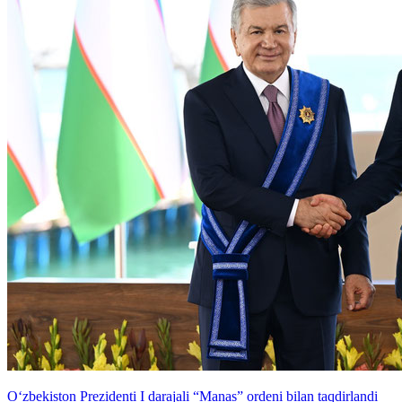
O‘zbekiston Prezidenti I darajali “Manas” ordeni bilan taqdirlandi