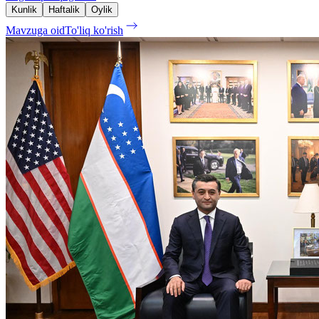
Kunlik
Haftalik
Oylik
Mavzuga oid
To'liq ko'rish