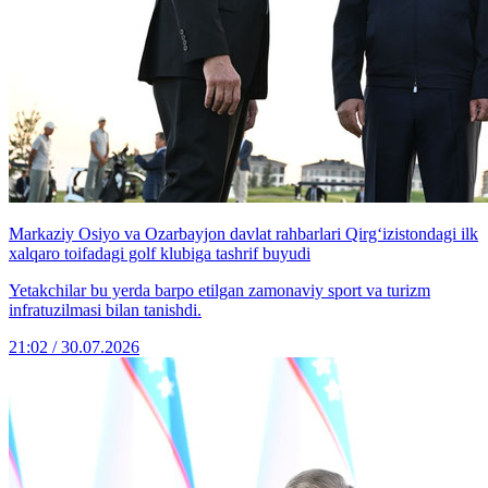
Markaziy Osiyo va Ozarbayjon davlat rahbarlari Qirg‘izistondagi ilk
xalqaro toifadagi golf klubiga tashrif buyudi
Yetakchilar bu yerda barpo etilgan zamonaviy sport va turizm
infratuzilmasi bilan tanishdi.
21:02 / 30.07.2026