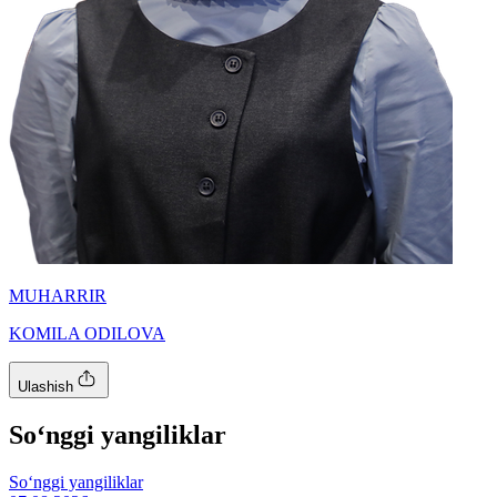
MUHARRIR
KOMILA ODILOVA
Ulashish
So‘nggi yangiliklar
So‘nggi yangiliklar