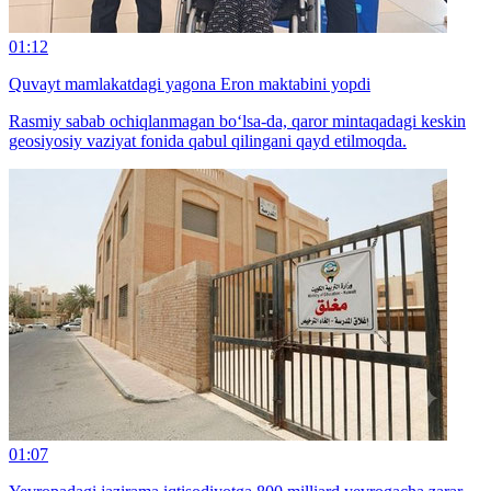
01:12
Quvayt mamlakatdagi yagona Eron maktabini yopdi
Rasmiy sabab ochiqlanmagan bo‘lsa-da, qaror mintaqadagi keskin
geosiyosiy vaziyat fonida qabul qilingani qayd etilmoqda.
01:07