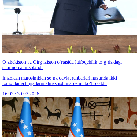
Oʻzbekiston va Qirgʻiziston o‘rtasida Ittifoqchilik toʻgʻrisidagi
shartnoma imzolandi
Imzolash marosimidan soʻng davlat rahbarlari huzurida ikki
tomonlama hujjatlarni almashish marosimi boʻlib o'tdi.
16:03 / 30.07.2026