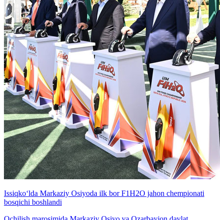
Issiqko‘lda Markaziy Osiyoda ilk bor F1H2O jahon chempionati
bosqichi boshlandi
Ochilish marosimida Markaziy Osiyo va Ozarbayjon davlat