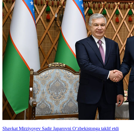
Shavkat Mirziyoyev Sadir Japarovni O‘zbekistonga taklif etdi