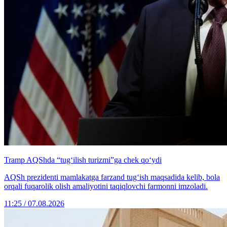
Tramp AQShda “tug‘ilish turizmi”ga chek qo‘ydi
AQSh prezidenti mamlakatga farzand tug‘ish maqsadida kelib, bola
orqali fuqarolik olish amaliyotini taqiqlovchi farmonni imzoladi.
11:25 / 07.08.2026