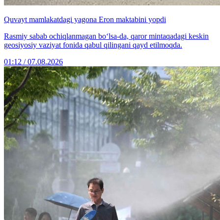
Quvayt mamlakatdagi yagona Eron maktabini yopdi
Rasmiy sabab ochiqlanmagan bo‘lsa-da, qaror mintaqadagi keskin
geosiyosiy vaziyat fonida qabul qilingani qayd etilmoqda.
01:12 / 07.08.2026