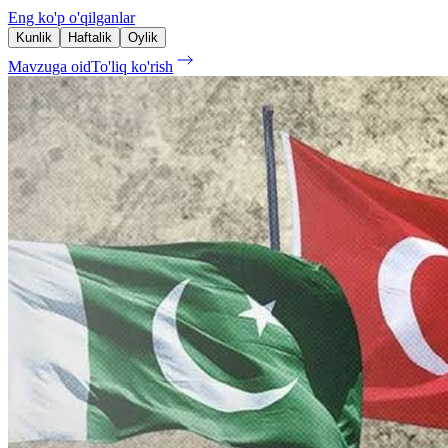
Eng ko'p o'qilganlar
Kunlik
Haftalik
Oylik
Mavzuga oid
To'liq ko'rish