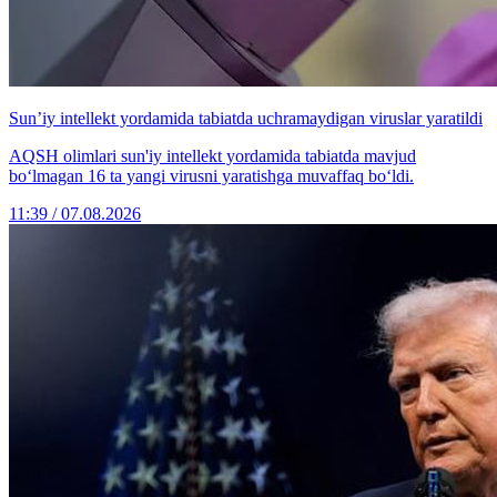
Sun’iy intellekt yordamida tabiatda uchramaydigan viruslar yaratildi
AQSH olimlari sun'iy intellekt yordamida tabiatda mavjud
bo‘lmagan 16 ta yangi virusni yaratishga muvaffaq bo‘ldi.
11:39 / 07.08.2026