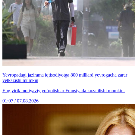
Yevropadagi jazirama iqtisodiyotga 800 milliard yevrogacha zarar
yetkazishi mumkin
Eng yirik moliyaviy yo‘qotishlar Fransiyada kuzatilishi mumkin.
01:07 / 07.08.2026