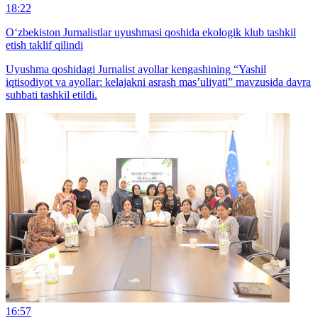
18:22
O‘zbekiston Jurnalistlar uyushmasi qoshida ekologik klub tashkil
etish taklif qilindi
Uyushma qoshidagi Jurnalist ayollar kengashining “Yashil
iqtisodiyot va ayollar: kelajakni asrash mas’uliyati” mavzusida davra
suhbati tashkil etildi.
16:57