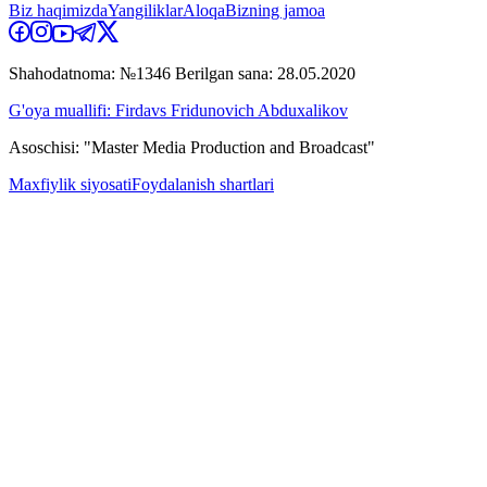
Biz haqimizda
Yangiliklar
Aloqa
Bizning jamoa
Shahodatnoma: №1346 Berilgan sana: 28.05.2020
G'oya muallifi: Firdavs Fridunovich Abduxalikov
Asoschisi: "Master Media Production and Broadcast"
Maxfiylik siyosati
Foydalanish shartlari