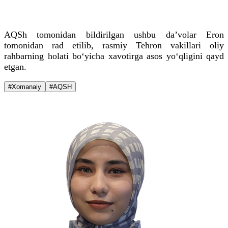
AQSh tomonidan bildirilgan ushbu da’volar Eron
tomonidan rad etilib, rasmiy Tehron vakillari oliy
rahbarning holati bo‘yicha xavotirga asos yo‘qligini qayd
etgan.
#Xomanaiy
#AQSH