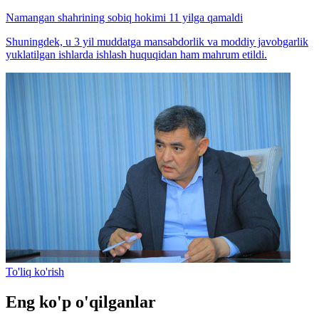
Namangan shahrining sobiq hokimi 11 yilga qamaldi
Shuningdek, u 3 yil muddatga mansabdorlik va moddiy javobgarlik
yuklatilgan ishlarda ishlash huquqidan ham mahrum etildi.
To'liq ko'rish
Eng ko'p o'qilganlar