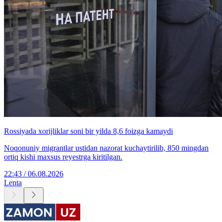
Rossiyada xorijliklar soni bir yilda 8,6 foizga kamaydi
Noqonuniy migrantlar ustidan nazorat kuchaytirilib, 850 mingdan
ortiq kishi maxsus reyestrga kiritilgan.
22:43 / 06.08.2026
Lenta