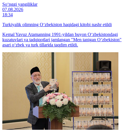
So‘nggi yangiliklar
07.08.2026
18:34
Turkiyalik olimning O‘zbekiston haqidagi kitobi nashr etildi
Kemal Yavuz Atamanning 1991-yildan buyon O‘zbekistondagi
kuzatuvlari va tadqiqotlari jamlangan "Men tanigan O‘zbekiston"
asari o‘zbek va turk tillarida taqdim etildi.