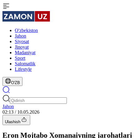
O'zbekiston
Jahon
Siyosat
Jinoyat
Madaniyat
Sport
Salomatlik
Lifestyle
O'ZB
Jahon
02:13 / 10.05.2026
Ulashish
Eron Mojtabo Xomanaiyning jarohatlari