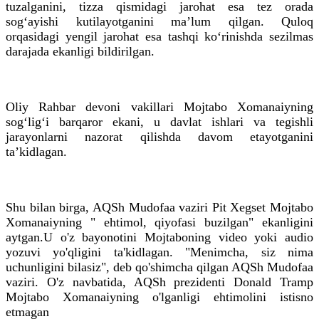
tuzalganini, tizza qismidagi jarohat esa tez orada
sog‘ayishi kutilayotganini ma’lum qilgan. Quloq
orqasidagi yengil jarohat esa tashqi ko‘rinishda sezilmas
darajada ekanligi bildirilgan.
Oliy Rahbar devoni vakillari Mojtabo Xomanaiyning
sog‘lig‘i barqaror ekani, u davlat ishlari va tegishli
jarayonlarni nazorat qilishda davom etayotganini
ta’kidlagan.
Shu bilan birga, AQSh Mudofaa vaziri Pit Xegset Mojtabo
Xomanaiyning " ehtimol, qiyofasi buzilgan" ekanligini
aytgan.U o'z bayonotini Mojtaboning video yoki audio
yozuvi yo'qligini ta'kidlagan. "Menimcha, siz nima
uchunligini bilasiz", deb qo'shimcha qilgan AQSh Mudofaa
vaziri. O'z navbatida, AQSh prezidenti Donald Tramp
Mojtabo Xomanaiyning o'lganligi ehtimolini istisno
etmagan