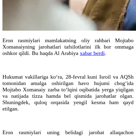
Eron rasmiylari mamlakatning oliy rahbari Mojtabo
Xomanaiyning jarohatlari tafsilotlarini ilk bor ommaga
oshkor qildi. Bu haqda Al Arabiya
xabar berdi
.
Hukumat vakillariga ko‘ra, 28-fevral kuni Isroil va AQSh
tomonidan amalga oshirilgan havo hujumi chog‘ida
Mojtabo Xomanaiy zarba to‘lqini oqibatida yerga yiqilgan
va natijada tizza hamda bel qismida jarohatlar olgan.
Shuningdek, quloq orqasida yengil kesma ham qayd
etilgan.
Eron rasmiylari uning belidagi jarohat allaqachon