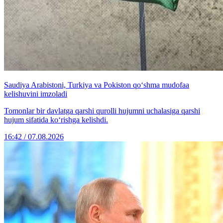
Saudiya Arabistoni, Turkiya va Pokiston qo‘shma mudofaa
kelishuvini imzoladi
Tomonlar bir davlatga qarshi qurolli hujumni uchalasiga qarshi
hujum sifatida ko‘rishga kelishdi.
16:42 / 07.08.2026