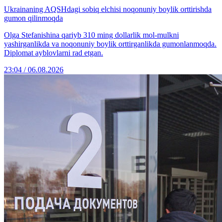
Ukrainaning AQSHdagi sobiq elchisi noqonuniy boylik orttirishda
gumon qilinmoqda
Olga Stefanishina qariyb 310 ming dollarlik mol-mulkni
yashirganlikda va noqonuniy boylik orttirganlikda gumonlanmoqda.
Diplomat ayblovlarni rad etgan.
23:04 / 06.08.2026