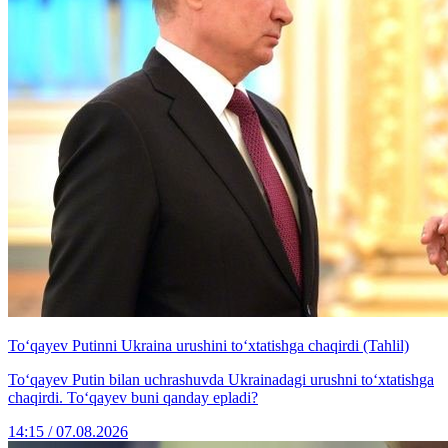
To‘qayev Putinni Ukraina urushini to‘xtatishga chaqirdi (Tahlil)
To‘qayev Putin bilan uchrashuvda Ukrainadagi urushni to‘xtatishga
chaqirdi. To‘qayev buni qanday epladi?
14:15 / 07.08.2026