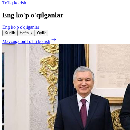
To'liq ko'rish
Eng ko'p o'qilganlar
Eng ko'p o'qilganlar
Kunlik
Haftalik
Oylik
Mavzuga oid
To'liq ko'rish