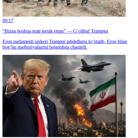
00:17
“Bizga boshqa teatr kerak emas” — G‘olibaf Trampga
Eron parlamenti spikeri Trampni tahdidlarni to‘xtatib, Eron bilan
bog‘liq majburiyatlarini bajarishga chaqirdi.