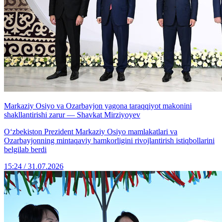
Markaziy Osiyo va Ozarbayjon yagona taraqqiyot makonini
shakllantirishi zarur — Shavkat Mirziyoyev
Oʻzbekiston Prezident Markaziy Osiyo mamlakatlari va
Ozarbayjonning mintaqaviy hamkorligini rivojlantirish istiqbollarini
belgilab berdi
15:24 / 31.07.2026