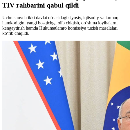
TIV rahbarini qabul qildi
Uchrashuvda ikki davlat o‘rtasidagi siyosiy, iqtisodiy va tarmoq
hamkorligini yangi bosqichga olib chiqish, qo‘shma loyihalarni
kengaytirish hamda Hukumatlararo komissiya tuzish masalalari
ko‘rib chiqildi.