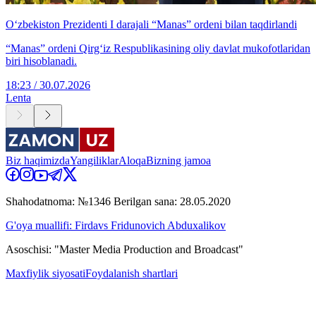
O‘zbekiston Prezidenti I darajali “Manas” ordeni bilan taqdirlandi
“Manas” ordeni Qirg‘iz Respublikasining oliy davlat mukofotlaridan
biri hisoblanadi.
18:23 / 30.07.2026
Lenta
Biz haqimizda
Yangiliklar
Aloqa
Bizning jamoa
Shahodatnoma: №1346 Berilgan sana: 28.05.2020
G'oya muallifi: Firdavs Fridunovich Abduxalikov
Asoschisi: "Master Media Production and Broadcast"
Maxfiylik siyosati
Foydalanish shartlari