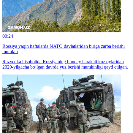
00:24
Rossiya yaqin haftalarda NATO davlatlaridan biriga zarba berishi
mumkin
Razvedka hisobotida Rossiyaning bunday harakati kuz oylaridan
2029-yilgacha bo‘lgan davrda yuz berishi mumkinligi qayd etilgan.