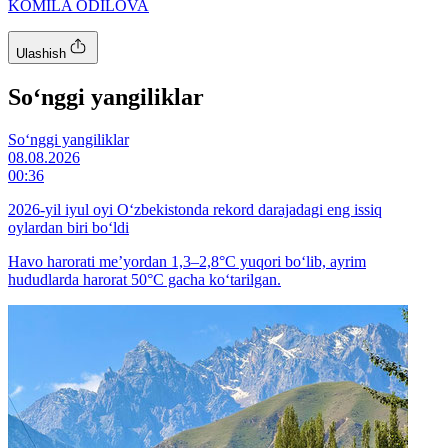
KOMILA ODILOVA
Ulashish
So‘nggi yangiliklar
So‘nggi yangiliklar
08.08.2026
00:36
2026-yil iyul oyi O‘zbekistonda rekord darajadagi eng issiq
oylardan biri bo‘ldi
Havo harorati me’yordan 1,3–2,8°C yuqori bo‘lib, ayrim
hududlarda harorat 50°C gacha ko‘tarilgan.