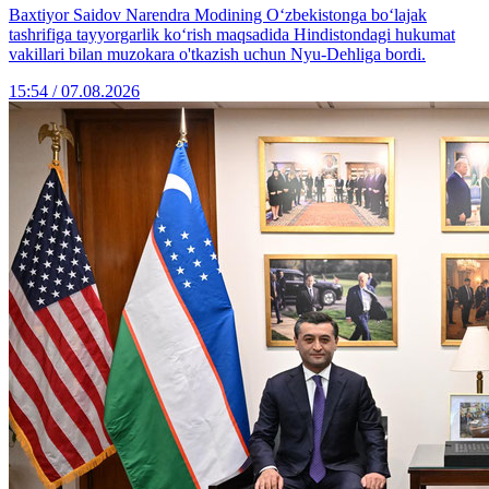
Baxtiyor Saidov Narendra Modining O‘zbekistonga bo‘lajak
tashrifiga tayyorgarlik ko‘rish maqsadida Hindistondagi hukumat
vakillari bilan muzokara o'tkazish uchun Nyu-Dehliga bordi.
15:54 / 07.08.2026