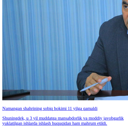
Namangan shahrining sobiq hokimi 11 yilga qamaldi
Shuningdek, u 3 yil muddatga mansabdorlik va moddiy javobgarlik
yuklatilgan ishlarda ishlash huquqidan ham mahrum etildi.