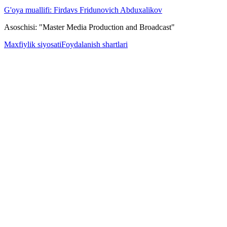
G'oya muallifi: Firdavs Fridunovich Abduxalikov
Asoschisi: "Master Media Production and Broadcast"
Maxfiylik siyosati
Foydalanish shartlari