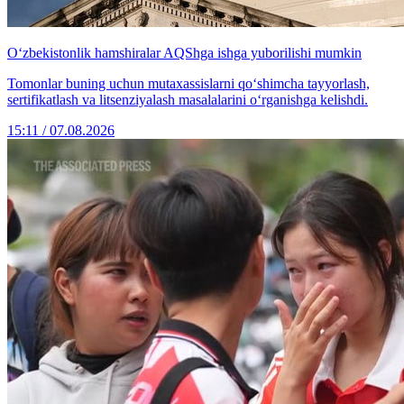
O‘zbekistonlik hamshiralar AQShga ishga yuborilishi mumkin
Tomonlar buning uchun mutaxassislarni qo‘shimcha tayyorlash,
sertifikatlash va litsenziyalash masalalarini o‘rganishga kelishdi.
15:11 / 07.08.2026