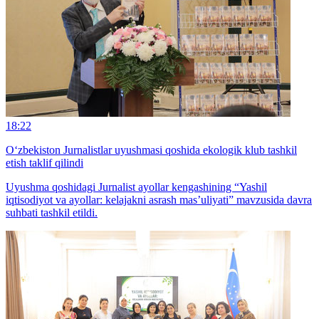
18:22
O‘zbekiston Jurnalistlar uyushmasi qoshida ekologik klub tashkil
etish taklif qilindi
Uyushma qoshidagi Jurnalist ayollar kengashining “Yashil
iqtisodiyot va ayollar: kelajakni asrash mas’uliyati” mavzusida davra
suhbati tashkil etildi.