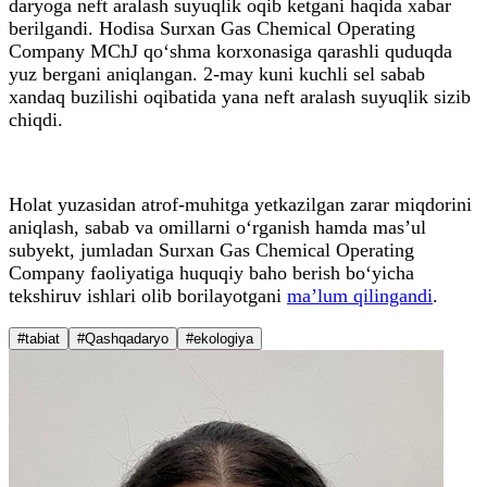
daryoga neft aralash suyuqlik oqib ketgani haqida xabar
berilgandi. Hodisa Surxan Gas Chemical Operating
Company MChJ qo‘shma korxonasiga qarashli quduqda
yuz bergani aniqlangan. 2-may kuni kuchli sel sabab
xandaq buzilishi oqibatida yana neft aralash suyuqlik sizib
chiqdi.
Holat yuzasidan atrof-muhitga yetkazilgan zarar miqdorini
aniqlash, sabab va omillarni o‘rganish hamda mas’ul
subyekt, jumladan Surxan Gas Chemical Operating
Company faoliyatiga huquqiy baho berish bo‘yicha
tekshiruv ishlari olib borilayotgani
ma’lum qilingandi
.
#tabiat
#Qashqadaryo
#ekologiya