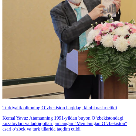
Turkiyalik olimning O‘zbekiston haqidagi kitobi nashr etildi
Kemal Yavuz Atamanning 1991-yildan buyon O‘zbekistondagi
kuzatuvlari va tadqiqotlari jamlangan "Men tanigan O‘zbekiston"
asari o‘zbek va turk tillarida taqdim etildi.