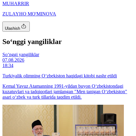
MUHARRIR
ZULAYHO MO'MINOVA
Ulashish
So‘nggi yangiliklar
So‘nggi yangiliklar
07.08.2026
18:34
Turkiyalik olimning O‘zbekiston haqidagi kitobi nashr etildi
Kemal Yavuz Atamanning 1991-yildan buyon O‘zbekistondagi
kuzatuvlari va tadqiqotlari jamlangan "Men tanigan O‘zbekiston"
asari o‘zbek va turk tillarida taqdim etildi.