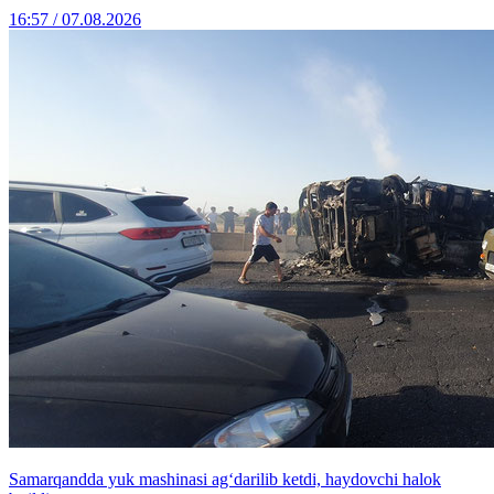
16:57 / 07.08.2026
Samarqandda yuk mashinasi ag‘darilib ketdi, haydovchi halok