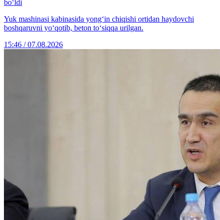
bo‘ldi
Yuk mashinasi kabinasida yong‘in chiqishi ortidan haydovchi
boshqaruvni yo‘qotib, beton to‘siqqa urilgan.
15:46 / 07.08.2026