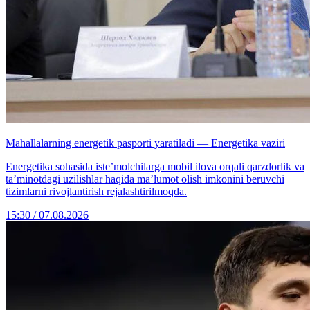
Mahallalarning energetik pasporti yaratiladi — Energetika vaziri
Energetika sohasida iste’molchilarga mobil ilova orqali qarzdorlik va
ta’minotdagi uzilishlar haqida ma’lumot olish imkonini beruvchi
tizimlarni rivojlantirish rejalashtirilmoqda.
15:30 / 07.08.2026