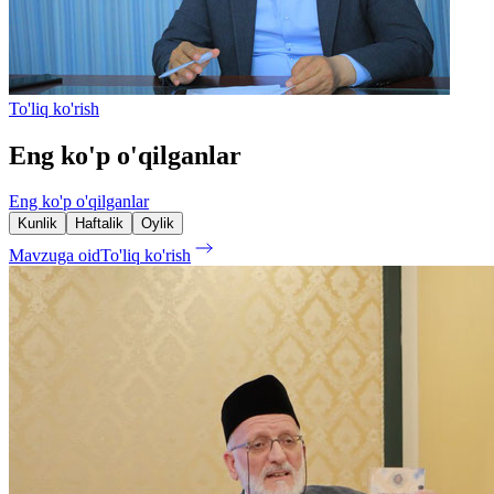
To'liq ko'rish
Eng ko'p o'qilganlar
Eng ko'p o'qilganlar
Kunlik
Haftalik
Oylik
Mavzuga oid
To'liq ko'rish