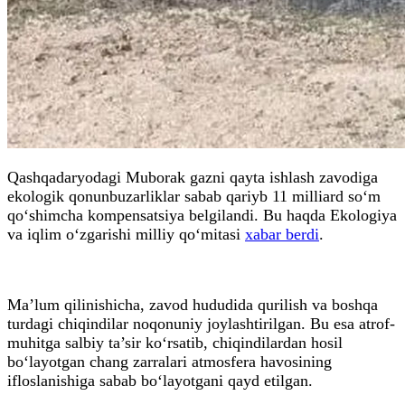
Qashqadaryodagi Muborak gazni qayta ishlash zavodiga
ekologik qonunbuzarliklar sabab qariyb 11 milliard so‘m
qo‘shimcha kompensatsiya belgilandi. Bu haqda Ekologiya
va iqlim o‘zgarishi milliy qo‘mitasi
xabar berdi
.
Ma’lum qilinishicha, zavod hududida qurilish va boshqa
turdagi chiqindilar noqonuniy joylashtirilgan. Bu esa atrof-
muhitga salbiy ta’sir ko‘rsatib, chiqindilardan hosil
bo‘layotgan chang zarralari atmosfera havosining
ifloslanishiga sabab bo‘layotgani qayd etilgan.