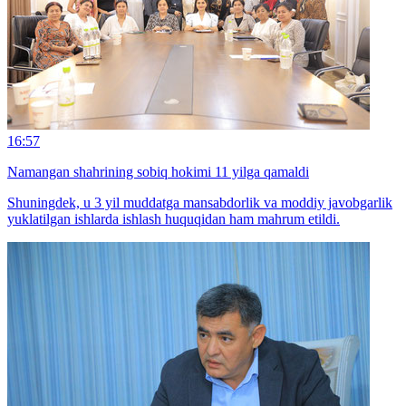
16:57
Namangan shahrining sobiq hokimi 11 yilga qamaldi
Shuningdek, u 3 yil muddatga mansabdorlik va moddiy javobgarlik
yuklatilgan ishlarda ishlash huquqidan ham mahrum etildi.