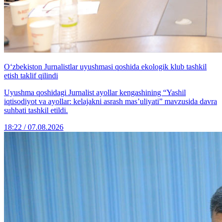
O‘zbekiston Jurnalistlar uyushmasi qoshida ekologik klub tashkil
etish taklif qilindi
Uyushma qoshidagi Jurnalist ayollar kengashining “Yashil
iqtisodiyot va ayollar: kelajakni asrash mas’uliyati” mavzusida davra
suhbati tashkil etildi.
18:22 / 07.08.2026