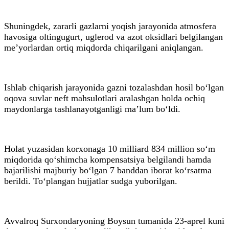
Shuningdek, zararli gazlarni yoqish jarayonida atmosfera
havosiga oltingugurt, uglerod va azot oksidlari belgilangan
me’yorlardan ortiq miqdorda chiqarilgani aniqlangan.
Ishlab chiqarish jarayonida gazni tozalashdan hosil bo‘lgan
oqova suvlar neft mahsulotlari aralashgan holda ochiq
maydonlarga tashlanayotganligi ma’lum bo‘ldi.
Holat yuzasidan korxonaga 10 milliard 834 million so‘m
miqdorida qo‘shimcha kompensatsiya belgilandi hamda
bajarilishi majburiy bo‘lgan 7 banddan iborat ko‘rsatma
berildi. To‘plangan hujjatlar sudga yuborilgan.
Avvalroq Surxondaryoning Boysun tumanida 23-aprel kuni