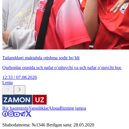
Tailanddagi maktabda otishma sodir bo‘ldi
Qurbonlar orasida uch nafar o‘qituvchi va uch nafar o‘quvchi bor.
12:33 / 07.08.2026
Lenta
Biz haqimizda
Yangiliklar
Aloqa
Bizning jamoa
Shahodatnoma: №1346 Berilgan sana: 28.05.2020