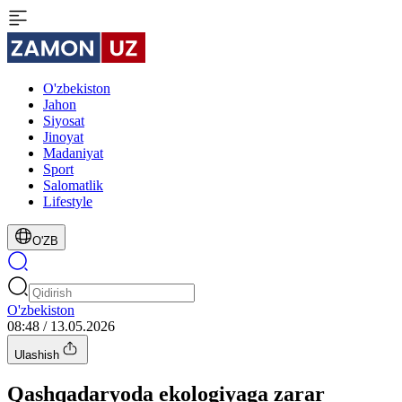
O'zbekiston
Jahon
Siyosat
Jinoyat
Madaniyat
Sport
Salomatlik
Lifestyle
O'ZB
O'zbekiston
08:48 / 13.05.2026
Ulashish
Qashqadaryoda ekologiyaga zarar