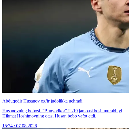
Abduqodir Husanov og‘ir judolikka uchradi
Husanovning bobosi, “Bunyodkor” U-19 jamoasi bosh murabbiyi
Hikmat Hoshimovning otasi Husan bobo vafot etdi.
15:24 / 07.08.2026