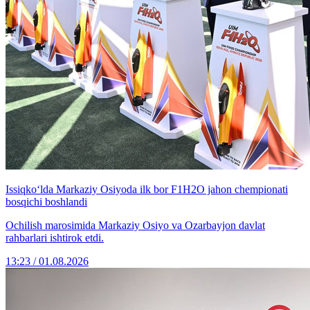
Issiqko‘lda Markaziy Osiyoda ilk bor F1H2O jahon chempionati
bosqichi boshlandi
Ochilish marosimida Markaziy Osiyo va Ozarbayjon davlat
rahbarlari ishtirok etdi.
13:23 / 01.08.2026