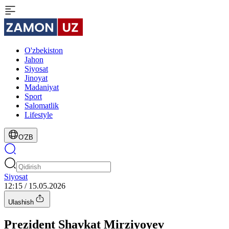
O'zbekiston
Jahon
Siyosat
Jinoyat
Madaniyat
Sport
Salomatlik
Lifestyle
O'ZB
Siyosat
12:15 / 15.05.2026
Ulashish
Prezident Shavkat Mirziyoyev