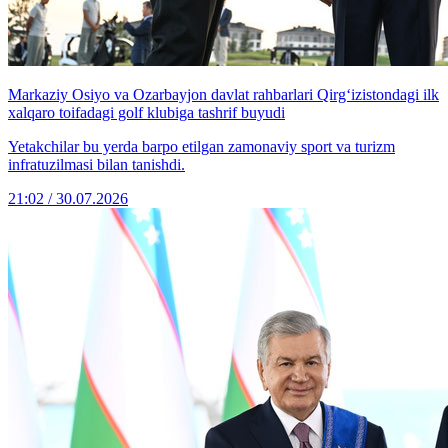
Markaziy Osiyo va Ozarbayjon davlat rahbarlari Qirg‘izistondagi ilk
xalqaro toifadagi golf klubiga tashrif buyudi
Yetakchilar bu yerda barpo etilgan zamonaviy sport va turizm
infratuzilmasi bilan tanishdi.
21:02 / 30.07.2026