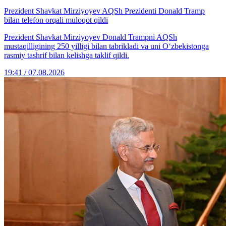
Prezident Shavkat Mirziyoyev AQSh Prezidenti Donald Tramp
bilan telefon orqali muloqot qildi
Prezident Shavkat Mirziyoyev Donald Trampni AQSh
mustaqilligining 250 yilligi bilan tabrikladi va uni O‘zbekistonga
rasmiy tashrif bilan kelishga taklif qildi.
19:41 / 07.08.2026