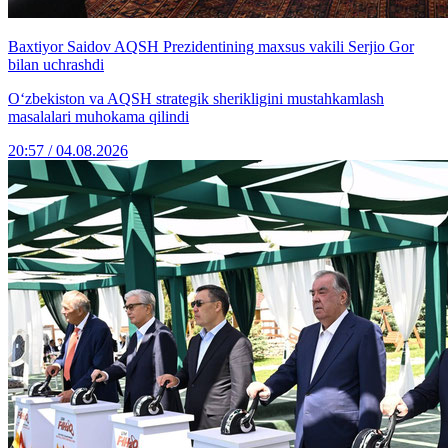
Baxtiyor Saidov AQSH Prezidentining maxsus vakili Serjio Gor
bilan uchrashdi
O‘zbekiston va AQSH strategik sherikligini mustahkamlash
masalalari muhokama qilindi
20:57 / 04.08.2026