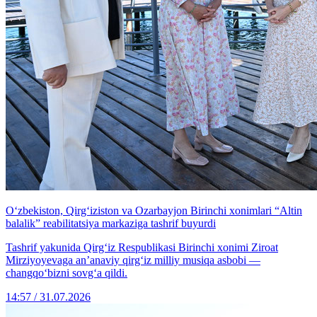
O‘zbekiston, Qirg‘iziston va Ozarbayjon Birinchi xonimlari “Altin
balalik” reabilitatsiya markaziga tashrif buyurdi
Tashrif yakunida Qirg‘iz Respublikasi Birinchi xonimi Ziroat
Mirziyoyevaga an’anaviy qirg‘iz milliy musiqa asbobi —
changqo‘bizni sovg‘a qildi.
14:57 / 31.07.2026