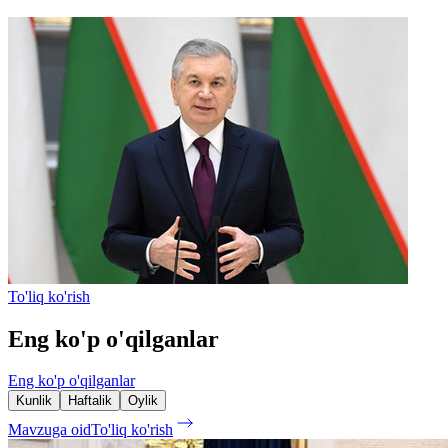
To'liq ko'rish
Eng ko'p o'qilganlar
Eng ko'p o'qilganlar
Kunlik
Haftalik
Oylik
Mavzuga oid
To'liq ko'rish