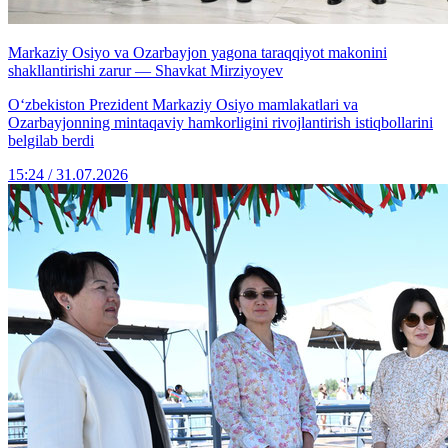
Markaziy Osiyo va Ozarbayjon yagona taraqqiyot makonini
shakllantirishi zarur — Shavkat Mirziyoyev
Oʻzbekiston Prezident Markaziy Osiyo mamlakatlari va
Ozarbayjonning mintaqaviy hamkorligini rivojlantirish istiqbollarini
belgilab berdi
15:24 / 31.07.2026