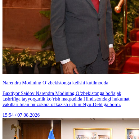
Narendra Modining O‘zbekistonga kelishi kutilmoqda
Baxtiyor Saidov Narendra Modining O‘zbekistonga bo‘lajak
tashrifiga tayyorgarlik ko‘rish maqsadida Hindistondagi hukumat
vakillari bilan muzokara o'tkazish uchun Nyu-Dehliga bordi.
15:54 / 07.08.2026