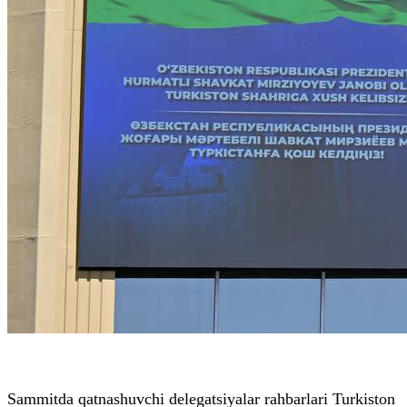
Sammitda qatnashuvchi delegatsiyalar rahbarlari Turkiston