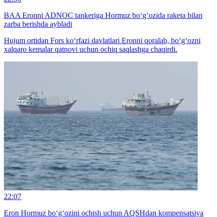
BAA Eronni ADNOC tankeriga Hormuz bo‘g‘ozida raketa bilan
zarba berishda aybladi
Hujum ortidan Fors ko‘rfazi davlatlari Eronni qoralab, bo‘g‘ozni
xalqaro kemalar qatnovi uchun ochiq saqlashga chaqirdi.
22:07
Eron Hormuz bo‘g‘ozini ochish uchun AQSHdan kompensatsiya