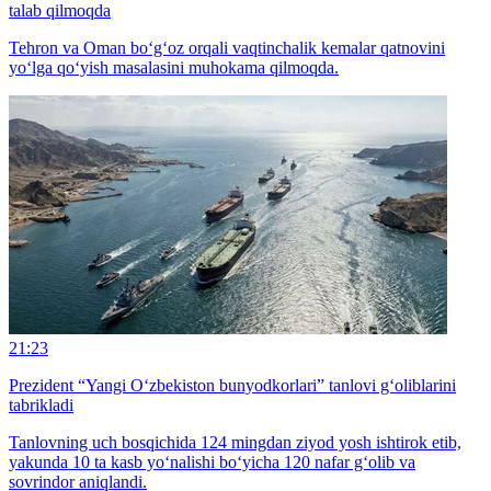
talab qilmoqda
Tehron va Oman bo‘g‘oz orqali vaqtinchalik kemalar qatnovini
yo‘lga qo‘yish masalasini muhokama qilmoqda.
21:23
Prezident “Yangi O‘zbekiston bunyodkorlari” tanlovi g‘oliblarini
tabrikladi
Tanlovning uch bosqichida 124 mingdan ziyod yosh ishtirok etib,
yakunda 10 ta kasb yo‘nalishi bo‘yicha 120 nafar g‘olib va
sovrindor aniqlandi.