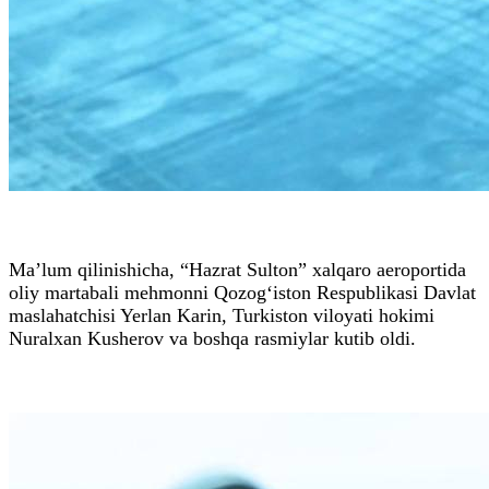
Ma’lum qilinishicha, “Hazrat Sulton” xalqaro aeroportida
oliy martabali mehmonni Qozog‘iston Respublikasi Davlat
maslahatchisi Yerlan Karin, Turkiston viloyati hokimi
Nuralxan Kusherov va boshqa rasmiylar kutib oldi.