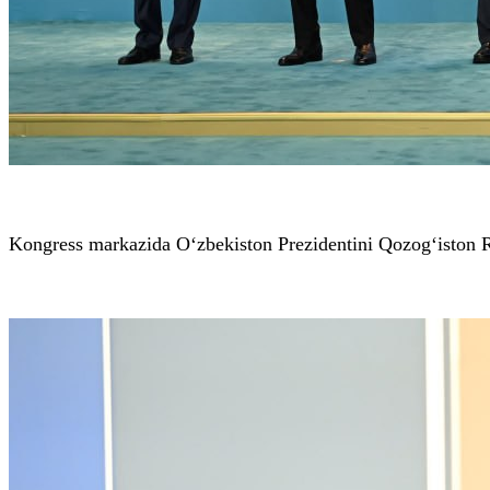
Kongress markazida O‘zbekiston Prezidentini Qozog‘iston Re