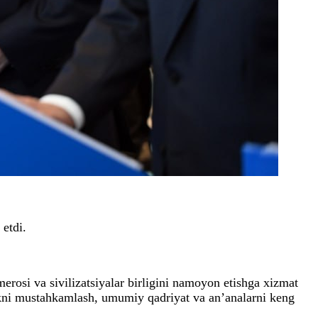
 etdi.
erosi va sivilizatsiyalar birligini namoyon etishga xizmat
ikni mustahkamlash, umumiy qadriyat va an’analarni keng