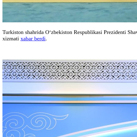
Turkiston shahrida O‘zbekiston Respublikasi Prezidenti Sha
xizmati
xabar berdi
.