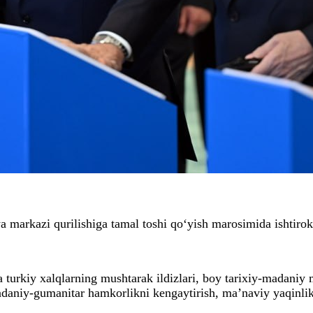
ya markazi qurilishiga tamal toshi qo‘yish marosimida ishtirok
turkiy xalqlarning mushtarak ildizlari, boy tarixiy-madaniy m
madaniy-gumanitar hamkorlikni kengaytirish, ma’naviy yaqinl