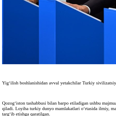
Yig‘ilish boshlanishidan avval yetakchilar Turkiy sivilizatsi
Qozog‘iston tashabbusi bilan barpo etiladigan ushbu majmua 
qiladi. Loyiha turkiy dunyo mamlakatlari o‘rtasida ilmiy, 
targ‘ib etishga qaratilgan.