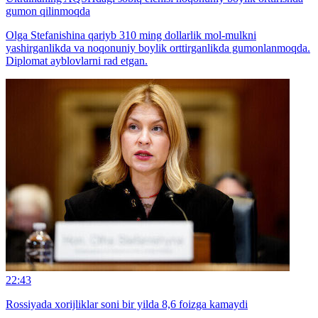
gumon qilinmoqda
Olga Stefanishina qariyb 310 ming dollarlik mol-mulkni
yashirganlikda va noqonuniy boylik orttirganlikda gumonlanmoqda.
Diplomat ayblovlarni rad etgan.
22:43
Rossiyada xorijliklar soni bir yilda 8,6 foizga kamaydi