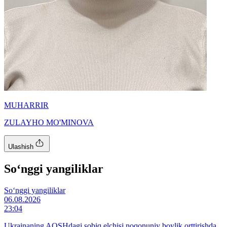
MUHARRIR
ZULAYHO MO'MINOVA
Ulashish
So‘nggi yangiliklar
So‘nggi yangiliklar
06.08.2026
23:04
Ukrainaning AQSHdagi sobiq elchisi noqonuniy boylik orttirishda