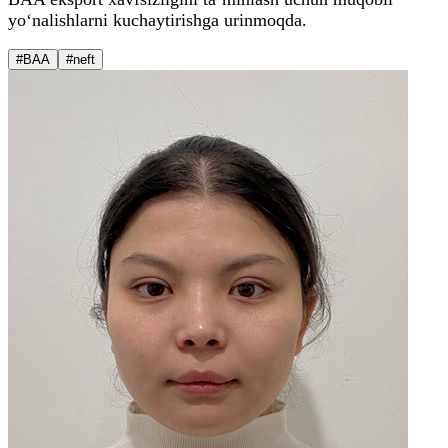
yo‘nalishlarni kuchaytirishga urinmoqda.
#BAA
#neft