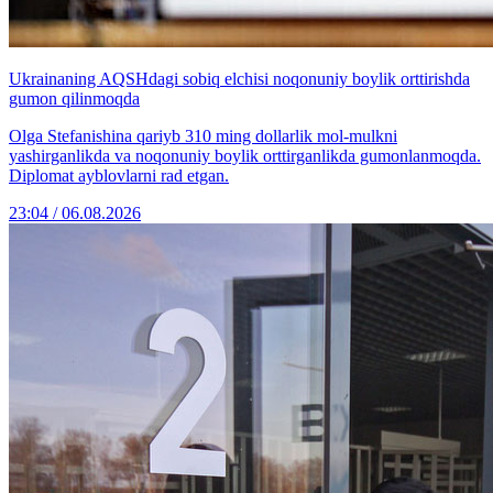
Ukrainaning AQSHdagi sobiq elchisi noqonuniy boylik orttirishda
gumon qilinmoqda
Olga Stefanishina qariyb 310 ming dollarlik mol-mulkni
yashirganlikda va noqonuniy boylik orttirganlikda gumonlanmoqda.
Diplomat ayblovlarni rad etgan.
23:04 / 06.08.2026