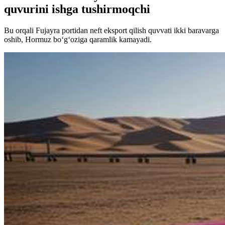
quvurini ishga tushirmoqchi
Bu orqali Fujayra portidan neft eksport qilish quvvati ikki baravarga
oshib, Hormuz bo‘g‘oziga qaramlik kamayadi.