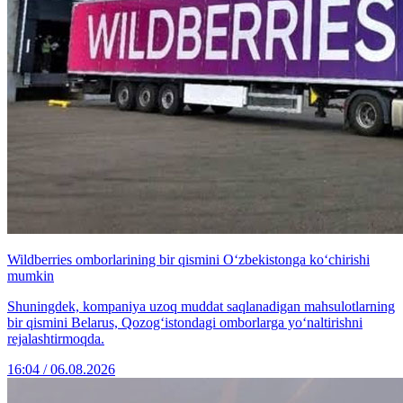
Wildberries omborlarining bir qismini O‘zbekistonga ko‘chirishi
mumkin
Shuningdek, kompaniya uzoq muddat saqlanadigan mahsulotlarning
bir qismini Belarus, Qozog‘istondagi omborlarga yo‘naltirishni
rejalashtirmoqda.
16:04 / 06.08.2026