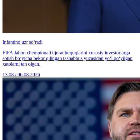
Infantino uzr so‘radi
FIFA Jahon chempionati tijorat huquqlarini xususiy investorlarga
sotish bo‘yicha bekor qilingan tashabbus yuzasidan yo‘l qo‘yilgan
xatolarni tan olgan.
13:08 / 06.08.2026