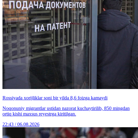
Rossiyada xorijliklar soni bir yilda 8,6 foizga kamaydi
Noqonuniy migrantlar ustidan nazorat kuchaytirilib, 850 mingdan
ortiq kishi maxsus reyestrga kiritilgan.
22:43 / 06.08.2026