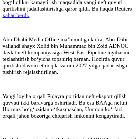
bog‘liqlikni kamaytirish maqsadida yangi neft quvuri
qurilishini jadallashtirishga qaror qildi. Bu haqda Reuters
xabar berdi.
Abu Dhabi Media Office ma’lumotiga ko‘ra, Abu-Dabi
valiahdi shayx Xolid bin Muhammad bin Zoid ADNOC
davlat neft kompaniyasiga West-East Pipeline loyihasini
tezlashtirish bo‘yicha topshiriq bergan. Hozirda quvur
qurilishi davom etmoqda va uni 2027-yilga qadar ishga
tushirish rejalashtirilgan.
Yangi loyiha orqali Fujayra portidan neft eksport qilish
quvvati ikki baravarga oshiriladi. Bu esa BAAga neftni
Hormuz bo‘g‘ozidan o‘tkazmasdan, Ummon ko‘rfazi
orqali jahon bozoriga chiqarish imkonini kengaytiradi.