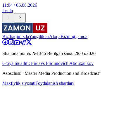
11:04 / 06.08.2026
Lenta
Biz haqimizda
Yangiliklar
Aloqa
Bizning jamoa
Shahodatnoma: №1346 Berilgan sana: 28.05.2020
G'oya muallifi: Firdavs Fridunovich Abduxalikov
Asoschisi: "Master Media Production and Broadcast"
Maxfiylik siyosati
Foydalanish shartlari