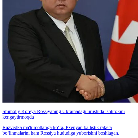
Shimoliy Koreya Rossiyaning Ukrainadagi urushida ishtirokini
kengaytirmoqda
Razvedka ma'lumotlariga ko‘ra, Pxenyan ballistik raketa
bo‘linmalarini ham Rossiya hududiga yuborishni boshlagan.