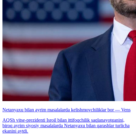
Netanyaxu bilan ayrim masalalarda kelishmovchiliklar bor — Vens
AQSh vitse-prezidenti Isroil bilan ittifoqchilik saqlanayotganini,
biroq ayrim siyosiy masalalarda Netanyaxu bilan qarashlar turlicha
ekanini aytdi.