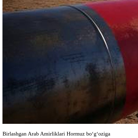
Birlashgan Arab Amirliklari Hormuz bo‘g‘oziga