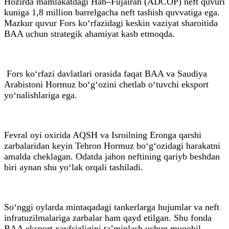
Hozirda mamlakatdagi Hab–Fujairah (ADCOP) neft quvuri
kuniga 1,8 million barrelgacha neft tashish quvvatiga ega.
Mazkur quvur Fors ko‘rfazidagi keskin vaziyat sharoitida
BAA uchun strategik ahamiyat kasb etmoqda.
Fors ko‘rfazi davlatlari orasida faqat BAA va Saudiya
Arabistoni Hormuz bo‘g‘ozini chetlab o‘tuvchi eksport
yo‘nalishlariga ega.
Fevral oyi oxirida AQSH va Isroilning Eronga qarshi
zarbalaridan keyin Tehron Hormuz bo‘g‘ozidagi harakatni
amalda cheklagan. Odatda jahon neftining qariyb beshdan
biri aynan shu yo‘lak orqali tashiladi.
So‘nggi oylarda mintaqadagi tankerlarga hujumlar va neft
infratuzilmalariga zarbalar ham qayd etilgan. Shu fonda
BAA eksport xavfsizligini ta’minlash uchun muqobil