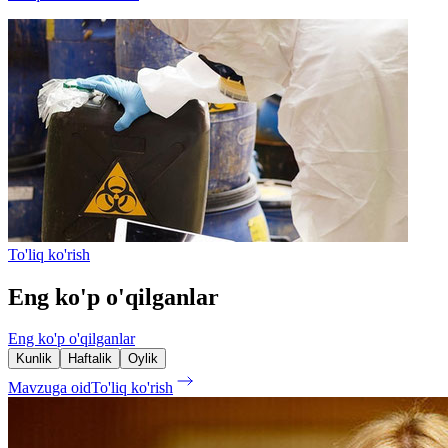
To'liq ko'rish
Eng ko'p o'qilganlar
Eng ko'p o'qilganlar
Kunlik
Haftalik
Oylik
Mavzuga oid
To'liq ko'rish