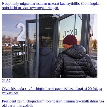
Noqonuniy migrantlar ustidan nazorat kuchaytirilib, 850 mingdan
ortiq kishi maxsus reyestrga kiritilgan.
21:57
O‘zbekistonda xavfli chiqindilarini qayta ishlash darajasi 20 foizga
yetkaziladi
Prezident xavfli chiqindilarni boshqarish tizimini takomillashtirishga
oid qarorni imzoladi.