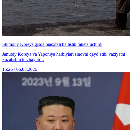
Shimoliy Koreya qisqa masofali ballistik raketa uchirdi
Janubiy Koreya va Yaponiya harbiylari sinovni qayd etib, vaziyatni
kuzatishni kuchaytirdi.
15:26 / 06.08.2026