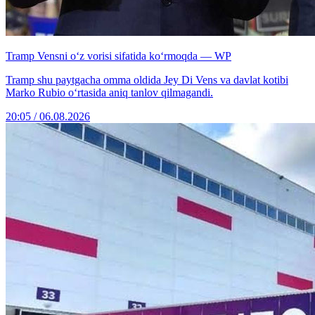
Tramp Vensni o‘z vorisi sifatida ko‘rmoqda — WP
Tramp shu paytgacha omma oldida Jey Di Vens va davlat kotibi
Marko Rubio o‘rtasida aniq tanlov qilmagandi.
20:05 / 06.08.2026