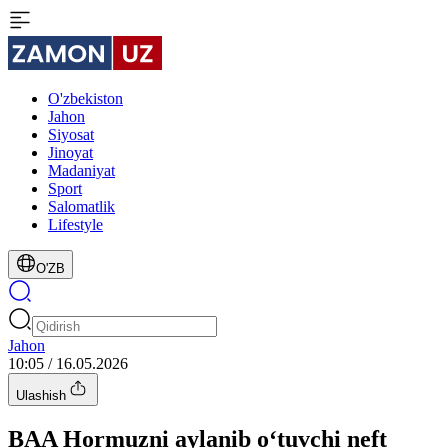
O'zbekiston
Jahon
Siyosat
Jinoyat
Madaniyat
Sport
Salomatlik
Lifestyle
O'ZB
Jahon
10:05 / 16.05.2026
Ulashish
BAA Hormuzni aylanib o‘tuvchi neft