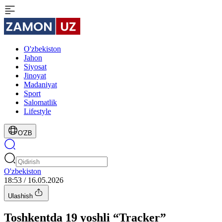
O'zbekiston
Jahon
Siyosat
Jinoyat
Madaniyat
Sport
Salomatlik
Lifestyle
O'ZB
O'zbekiston
18:53 / 16.05.2026
Ulashish
Toshkentda 19 yoshli “Tracker”