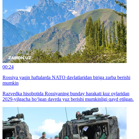
00:24
Rossiya yaqin haftalarda NATO davlatlaridan biriga zarba berishi
mumkin
Razvedka hisobotida Rossiyaning bunday harakati kuz oylaridan
2029-yilgacha bo‘lgan davrda yuz berishi mumkinligi qayd etilgan.