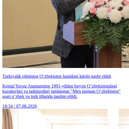
Turkiyalik olimning O‘zbekiston haqidagi kitobi nashr etildi
Kemal Yavuz Atamanning 1991-yildan buyon O‘zbekistondagi
kuzatuvlari va tadqiqotlari jamlangan "Men tanigan O‘zbekiston"
asari o‘zbek va turk tillarida taqdim etildi.
18:34 / 07.08.2026