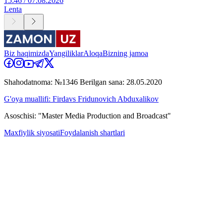
15:46 / 07.08.2026
Lenta
Biz haqimizda
Yangiliklar
Aloqa
Bizning jamoa
Shahodatnoma: №1346 Berilgan sana: 28.05.2020
G'oya muallifi: Firdavs Fridunovich Abduxalikov
Asoschisi: "Master Media Production and Broadcast"
Maxfiylik siyosati
Foydalanish shartlari