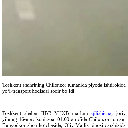
Toshkent shahrining Chilonzor tumanida piyoda ishtirokida
yo‘l-transport hodisasi sodir bo‘ldi.
Toshkent shahar IIBB YHXB ma’lum
qilishicha
, joriy
yilning 16-may kuni soat 01:00 atrofida Chilonzor tumani
Bunyodkor shoh ko‘chasida, Oliy Majlis binosi qarshisida