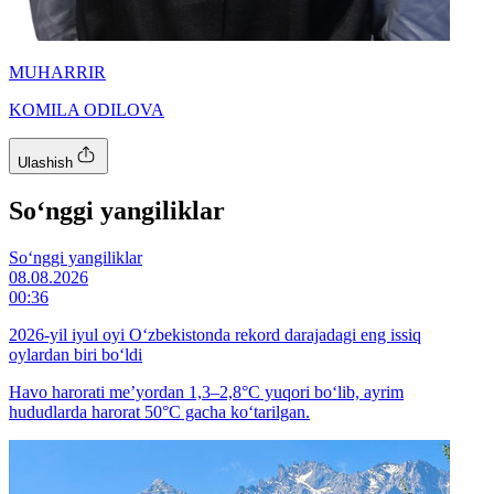
MUHARRIR
KOMILA ODILOVA
Ulashish
So‘nggi yangiliklar
So‘nggi yangiliklar
08.08.2026
00:36
2026-yil iyul oyi O‘zbekistonda rekord darajadagi eng issiq
oylardan biri bo‘ldi
Havo harorati me’yordan 1,3–2,8°C yuqori bo‘lib, ayrim
hududlarda harorat 50°C gacha ko‘tarilgan.