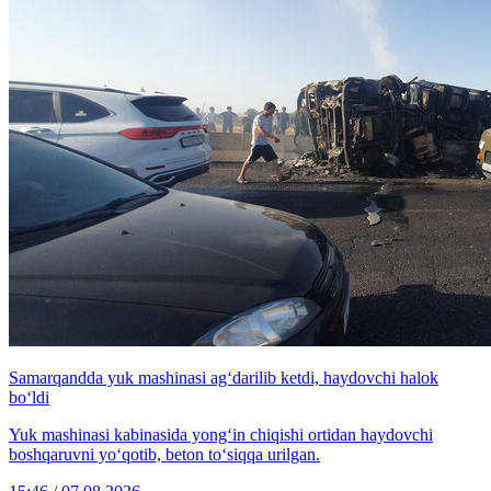
Samarqandda yuk mashinasi ag‘darilib ketdi, haydovchi halok
bo‘ldi
Yuk mashinasi kabinasida yong‘in chiqishi ortidan haydovchi
boshqaruvni yo‘qotib, beton to‘siqqa urilgan.