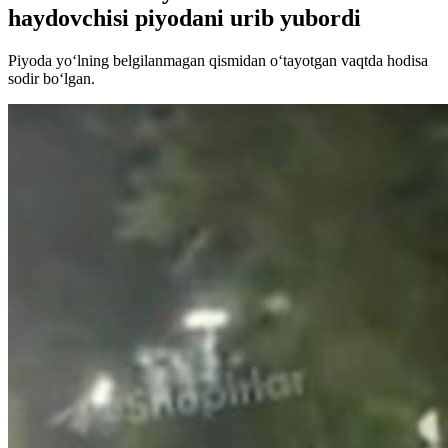
haydovchisi piyodani urib yubordi
Piyoda yo‘lning belgilanmagan qismidan o‘tayotgan vaqtda hodisa
sodir bo‘lgan.