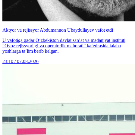
Aktyor va rejissyor Abdumannon Ubaydullayev vafot etdi
U vafotiga qadar O‘zbekiston davlat san’at va madaniyat instituti
“Ovoz rejissyorligi va operatorlik mahorati” kafedrasida talaba
yoshlarga ta’lim berib kelgan.
23:10 / 07.08.2026