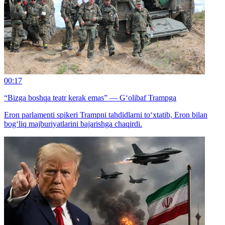
00:17
“Bizga boshqa teatr kerak emas” — G‘olibaf Trampga
Eron parlamenti spikeri Trampni tahdidlarni to‘xtatib, Eron bilan
bog‘liq majburiyatlarini bajarishga chaqirdi.