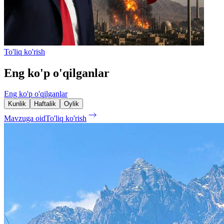
To'liq ko'rish
Eng ko'p o'qilganlar
Eng ko'p o'qilganlar
Kunlik
Haftalik
Oylik
Mavzuga oid
To'liq ko'rish