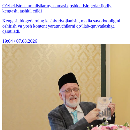
O‘zbekiston Jurnalistlar uyushmasi qoshida Blogerlar ijodiy
kengashi tashkil etildi
Kengash blogerlarning kasbiy rivojlanishi, media savodxonligini
oshirish va yosh kontent yaratuvchilarni qo‘llab-quvvatlashga
qaratiladi.
19:04 / 07.08.2026