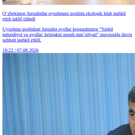
O‘zbekiston Jurnalistlar uyushmasi qoshida ekologik klub tashkil
etish taklif qilindi
Uyushma qoshidagi Jurnalist ayollar kengashining “Yashil
iqtisodiyot va ayollar: kelajakni asrash mas’uliyati” mavzusida davra
suhbati tashkil etildi.
18:22 / 07.08.2026