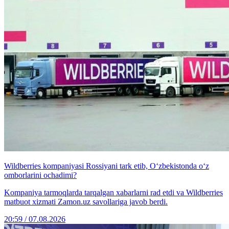
Wildberries kompaniyasi Rossiyani tark etib, O‘zbekistonda o‘z
omborlarini ochadimi?
Kompaniya tarmoqlarda tarqalgan xabarlarni rad etdi va Wildberries
matbuot xizmati Zamon.uz savollariga javob berdi.
20:59 / 07.08.2026