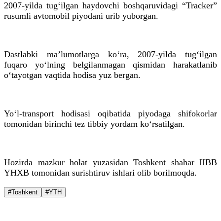
2007-yilda tug‘ilgan haydovchi boshqaruvidagi “Tracker”
rusumli avtomobil piyodani urib yuborgan.
Dastlabki ma’lumotlarga ko‘ra, 2007-yilda tug‘ilgan
fuqaro yo‘lning belgilanmagan qismidan harakatlanib
o‘tayotgan vaqtida hodisa yuz bergan.
Yo‘l-transport hodisasi oqibatida piyodaga shifokorlar
tomonidan birinchi tez tibbiy yordam ko‘rsatilgan.
Hozirda mazkur holat yuzasidan Toshkent shahar IIBB
YHXB tomonidan surishtiruv ishlari olib borilmoqda.
#Toshkent
#YTH