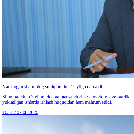
Namangan shahrining sobiq hokimi 11 yilga qamaldi
Shuningdek, u 3 yil muddatga mansabdorlik va moddiy javobgarlik
yuklatilgan ishlarda ishlash huquqidan ham mahrum etildi.
16:57 / 07.08.2026