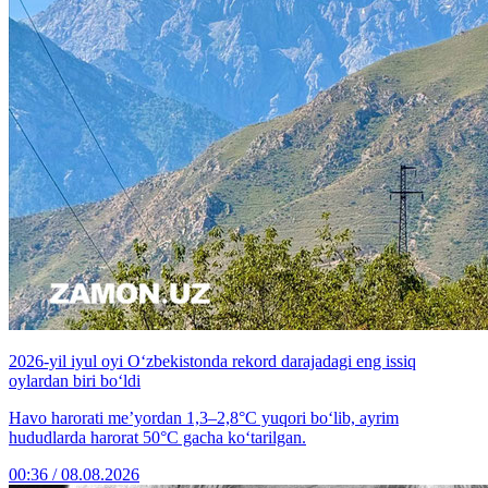
2026-yil iyul oyi O‘zbekistonda rekord darajadagi eng issiq
oylardan biri bo‘ldi
Havo harorati me’yordan 1,3–2,8°C yuqori bo‘lib, ayrim
hududlarda harorat 50°C gacha ko‘tarilgan.
00:36 / 08.08.2026