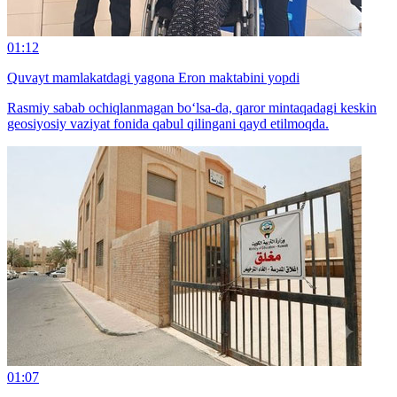
01:12
Quvayt mamlakatdagi yagona Eron maktabini yopdi
Rasmiy sabab ochiqlanmagan bo‘lsa-da, qaror mintaqadagi keskin
geosiyosiy vaziyat fonida qabul qilingani qayd etilmoqda.
01:07