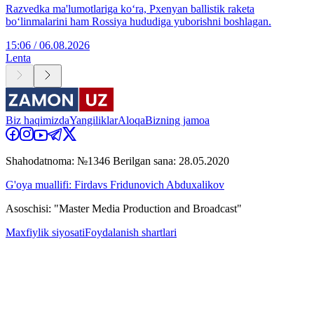
Razvedka ma'lumotlariga ko‘ra, Pxenyan ballistik raketa
bo‘linmalarini ham Rossiya hududiga yuborishni boshlagan.
15:06 / 06.08.2026
Lenta
Biz haqimizda
Yangiliklar
Aloqa
Bizning jamoa
Shahodatnoma: №1346 Berilgan sana: 28.05.2020
G'oya muallifi: Firdavs Fridunovich Abduxalikov
Asoschisi: "Master Media Production and Broadcast"
Maxfiylik siyosati
Foydalanish shartlari