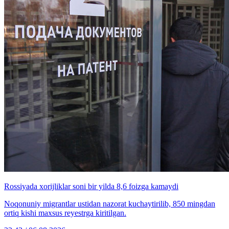
Rossiyada xorijliklar soni bir yilda 8,6 foizga kamaydi
Noqonuniy migrantlar ustidan nazorat kuchaytirilib, 850 mingdan
ortiq kishi maxsus reyestrga kiritilgan.