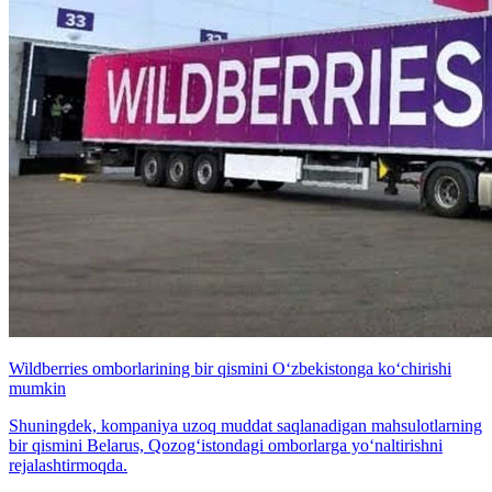
Wildberries omborlarining bir qismini O‘zbekistonga ko‘chirishi
mumkin
Shuningdek, kompaniya uzoq muddat saqlanadigan mahsulotlarning
bir qismini Belarus, Qozog‘istondagi omborlarga yo‘naltirishni
rejalashtirmoqda.