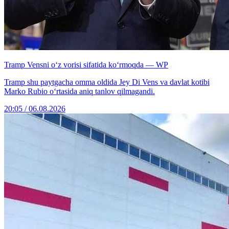
Tramp Vensni o‘z vorisi sifatida ko‘rmoqda — WP
Tramp shu paytgacha omma oldida Jey Di Vens va davlat kotibi
Marko Rubio o‘rtasida aniq tanlov qilmagandi.
20:05 / 06.08.2026