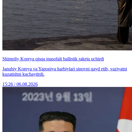
Shimoliy Koreya qisqa masofali ballistik raketa uchirdi
Janubiy Koreya va Yaponiya harbiylari sinovni qayd etib, vaziyatni
kuzatishni kuchaytirdi.
15:26 / 06.08.2026