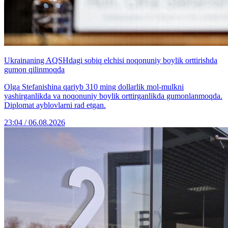
Ukrainaning AQSHdagi sobiq elchisi noqonuniy boylik orttirishda
gumon qilinmoqda
Olga Stefanishina qariyb 310 ming dollarlik mol-mulkni
yashirganlikda va noqonuniy boylik orttirganlikda gumonlanmoqda.
Diplomat ayblovlarni rad etgan.
23:04 / 06.08.2026