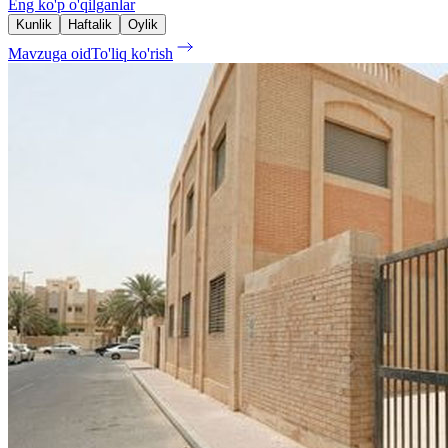
Eng ko'p o'qilganlar
Kunlik
Haftalik
Oylik
Mavzuga oid
To'liq ko'rish