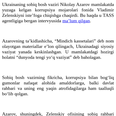
Ukrainaning sobiq bosh vaziri Nikolay Azarov mamlakatda
yuzaga kelgan korrupsiya mojarolari fonida Vladimir
Zelenskiyni iste’foga chiqishga chaqirdi. Bu haqda u TASS
agentligiga bergan intervyusida
ma’lum qilgan
.
Azarovning ta’kidlashicha, “Mindich kassetalari” deb nom
olayotgan materiallar e’lon qilingach, Ukrainadagi siyosiy
vaziyat yanada keskinlashgan. U mamlakatdagi hozirgi
holatni “dunyoda tengi yo‘q vaziyat” deb baholagan.
Sobiq bosh vazirning fikricha, korrupsiya bilan bog‘liq
gumonlar nafaqat alohida amaldorlarga, balki davlat
rahbari va uning eng yaqin atrofidagilarga ham taalluqli
bo‘lib qolgan.
Azarov, shuningdek, Zelenskiy ofisining sobiq rahbari