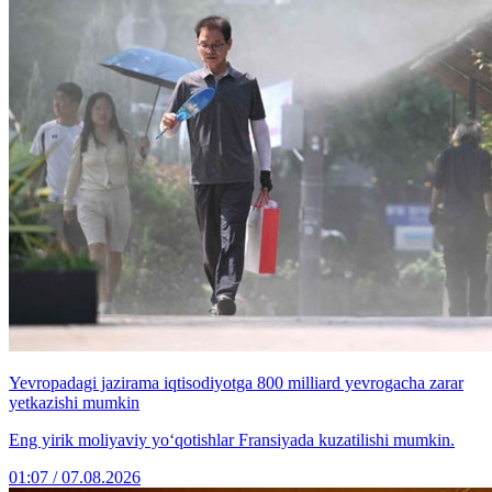
Yevropadagi jazirama iqtisodiyotga 800 milliard yevrogacha zarar
yetkazishi mumkin
Eng yirik moliyaviy yo‘qotishlar Fransiyada kuzatilishi mumkin.
01:07 / 07.08.2026