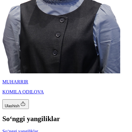
MUHARRIR
KOMILA ODILOVA
Ulashish
So‘nggi yangiliklar
So‘nggi yangiliklar