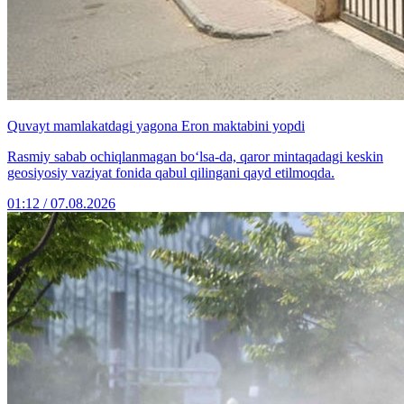
Quvayt mamlakatdagi yagona Eron maktabini yopdi
Rasmiy sabab ochiqlanmagan bo‘lsa-da, qaror mintaqadagi keskin
geosiyosiy vaziyat fonida qabul qilingani qayd etilmoqda.
01:12 / 07.08.2026