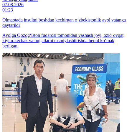
07.08.2026
01:23
Olmaotada insultni boshdan kechirgan o‘zbekistonlik ayol vatanga
qaytarildi
Ayolga Qozog‘iston fuqarosi tomonidan yashash joyi, oziq-ovqat,
kiyim-kechak va hujjatlarni rasmiylashtirishda bepul ko‘mak
berilgan.