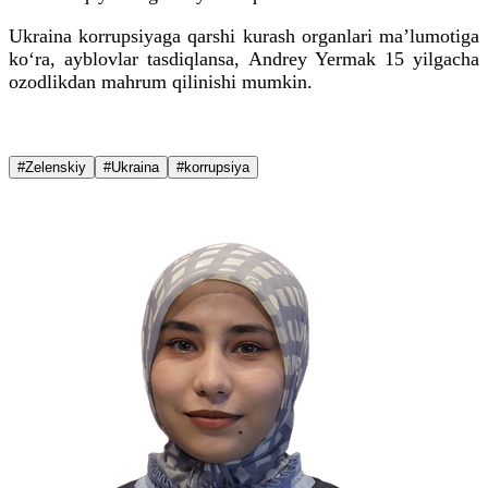
Ukraina korrupsiyaga qarshi kurash organlari ma’lumotiga
ko‘ra, ayblovlar tasdiqlansa, Andrey Yermak 15 yilgacha
ozodlikdan mahrum qilinishi mumkin.
#Zelenskiy
#Ukraina
#korrupsiya