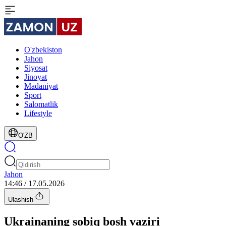
O'zbekiston
Jahon
Siyosat
Jinoyat
Madaniyat
Sport
Salomatlik
Lifestyle
O'ZB
Jahon
14:46 / 17.05.2026
Ulashish
Ukrainaning sobiq bosh vaziri