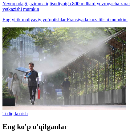
Yevropadagi jazirama iqtisodiyotga 800 milliard yevrogacha zarar
yetkazishi mumkin
Eng yirik moliyaviy yo‘qotishlar Fransiyada kuzatilishi mumkin.
To'liq ko'rish
Eng ko'p o'qilganlar