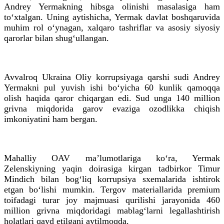
Andrey Yermakning hibsga olinishi masalasiga ham
to‘xtalgan. Uning aytishicha, Yermak davlat boshqaruvida
muhim rol o‘ynagan, xalqaro tashriflar va asosiy siyosiy
qarorlar bilan shug‘ullangan.
Avvalroq Ukraina Oliy korrupsiyaga qarshi sudi Andrey
Yermakni pul yuvish ishi bo‘yicha 60 kunlik qamoqqa
olish haqida qaror chiqargan edi. Sud unga 140 million
grivna miqdorida garov evaziga ozodlikka chiqish
imkoniyatini ham bergan.
Mahalliy OAV ma’lumotlariga ko‘ra, Yermak
Zelenskiyning yaqin doirasiga kirgan tadbirkor Timur
Mindich bilan bog‘liq korrupsiya sxemalarida ishtirok
etgan bo‘lishi mumkin. Tergov materiallarida premium
toifadagi turar joy majmuasi qurilishi jarayonida 460
million grivna miqdoridagi mablag‘larni legallashtirish
holatlari qayd etilgani aytilmoqda.