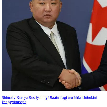
Shimoliy Koreya Rossiyaning Ukrainadagi urushida ishtirokini
kengaytirmoqda