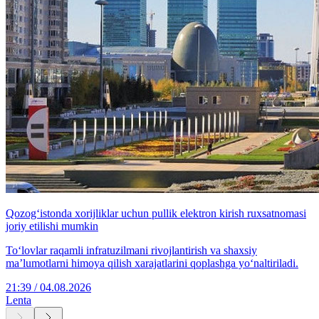
Qozog‘istonda xorijliklar uchun pullik elektron kirish ruxsatnomasi
joriy etilishi mumkin
To‘lovlar raqamli infratuzilmani rivojlantirish va shaxsiy
ma’lumotlarni himoya qilish xarajatlarini qoplashga yo‘naltiriladi.
21:39 / 04.08.2026
Lenta