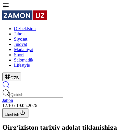
O'zbekiston
Jahon
Siyosat
Jinoyat
Madaniyat
Sport
Salomatlik
Lifestyle
O'ZB
Jahon
12:10 / 19.05.2026
Ulashish
Qirg‘iziston tarixiy adolat tiklanishiga