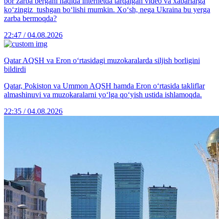
bor zarba bergani haqida internetda tarqalgan video va xabarlarga
ko‘zingiz tushgan bo‘lishi mumkin. Xo‘sh, nega Ukraina bu yerga
zarba bermoqda?
22:47 / 04.08.2026
Qatar AQSH va Eron o‘rtasidagi muzokaralarda siljish borligini
bildirdi
Qatar, Pokiston va Ummon AQSH hamda Eron o‘rtasida takliflar
almashinuvi va muzokaralarni yo‘lga qo‘yish ustida ishlamoqda.
22:35 / 04.08.2026