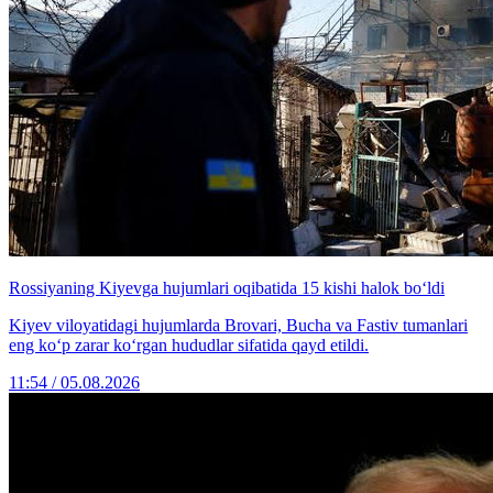
Rossiyaning Kiyevga hujumlari oqibatida 15 kishi halok bo‘ldi
Kiyev viloyatidagi hujumlarda Brovari, Bucha va Fastiv tumanlari
eng ko‘p zarar ko‘rgan hududlar sifatida qayd etildi.
11:54 / 05.08.2026