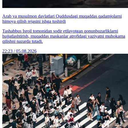
Arab va musulmon davlatlari Quddusdagi muqaddas qadamjolarni
himoya qilish rejasini ishga tushirdi
Tashabbus Isroil tomonidan sodir etilayotgan qonunbuzarliklarni
hujjatlashtirish, muqaddas maskanlar atrofidagi vaziyatni muhokama
qilishni nazarda tutadi.
22:23 / 05.08.2026