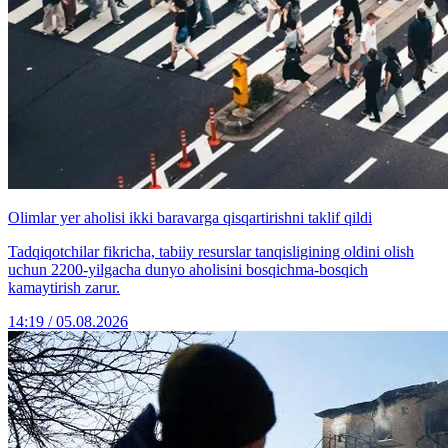
Olimlar yer aholisi ikki baravarga qisqartirishni taklif qildi
Tadqiqotchilar fikricha, tabiiy resurslar tanqisligining oldini olish
uchun 2200-yilgacha dunyo aholisini bosqichma-bosqich
kamaytirish zarur.
14:19 / 05.08.2026