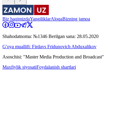
Biz haqimizda
Yangiliklar
Aloqa
Bizning jamoa
Shahodatnoma: №1346 Berilgan sana: 28.05.2020
G'oya muallifi: Firdavs Fridunovich Abduxalikov
Asoschisi: "Master Media Production and Broadcast"
Maxfiylik siyosati
Foydalanish shartlari