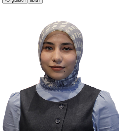
#Qirg'iziston
#BMT