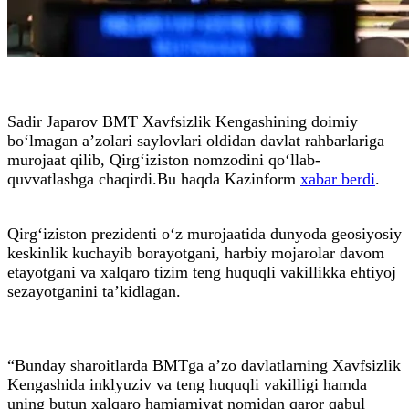
Sadir Japarov BMT Xavfsizlik Kengashining doimiy
bo‘lmagan a’zolari saylovlari oldidan davlat rahbarlariga
murojaat qilib, Qirg‘iziston nomzodini qo‘llab-
quvvatlashga chaqirdi.Bu haqda Kazinform
xabar berdi
.
Qirg‘iziston prezidenti o‘z murojaatida dunyoda geosiyosiy
keskinlik kuchayib borayotgani, harbiy mojarolar davom
etayotgani va xalqaro tizim teng huquqli vakillikka ehtiyoj
sezayotganini ta’kidlagan.
“Bunday sharoitlarda BMTga a’zo davlatlarning Xavfsizlik
Kengashida inklyuziv va teng huquqli vakilligi hamda
uning butun xalqaro hamjamiyat nomidan qaror qabul