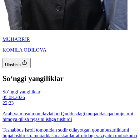
MUHARRIR
KOMILA ODILOVA
Ulashish
So‘nggi yangiliklar
So‘nggi yangiliklar
05.08.2026
22:23
Arab va musulmon davlatlari Quddusdagi muqaddas qadamjolarni
himoya qilish rejasini ishga tushirdi
Tashabbus Isroil tomonidan sodir etilayotgan qonunbuzarliklarni
hujjatlashtirish, muqaddas maskanlar atrofidagi vaziyatni muhokama