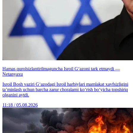
Hamas qurolsizlantirilmaguncha Isroil G‘azoni tark etmaydi —
Netanyaxu
Isroil Bosh vaziri G‘azodagi Isroil harbiylari mamlakat xavfsizligini
ta’minlash uchun barcha zarur choralarni ko‘rish bo‘yicha topshiriq
olganini aytdi.
11:18 / 05.08.2026