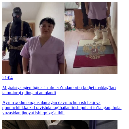
21:04
Migratsiya agentligida 1 mlrd so‘mdan ortiq budjet mablag‘lari
talon-toroj qilingani aniqlandi
Ayrim xodimlarga ishlamagan davri uchun ish haqi va
qonunchilikka zid ravishda rag‘batlantirish pullari to‘langan, holat
yuzasidan jinoyat ishi qo‘zg‘atildi.