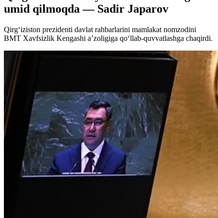
umid qilmoqda — Sadir Japarov
Qirg‘iziston prezidenti davlat rahbarlarini mamlakat nomzodini
BMT Xavfsizlik Kengashi a’zoligiga qo‘llab-quvvatlashga chaqirdi.