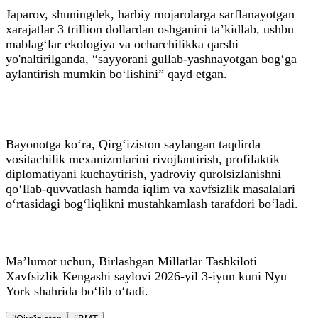
Japarov, shuningdek, harbiy mojarolarga sarflanayotgan
xarajatlar 3 trillion dollardan oshganini ta’kidlab, ushbu
mablag‘lar ekologiya va ocharchilikka qarshi
yo'naltirilganda, “sayyorani gullab-yashnayotgan bog‘ga
aylantirish mumkin bo‘lishini” qayd etgan.
Bayonotga ko‘ra, Qirg‘iziston saylangan taqdirda
vositachilik mexanizmlarini rivojlantirish, profilaktik
diplomatiyani kuchaytirish, yadroviy qurolsizlanishni
qo‘llab-quvvatlash hamda iqlim va xavfsizlik masalalari
o‘rtasidagi bog‘liqlikni mustahkamlash tarafdori bo‘ladi.
Ma’lumot uchun, Birlashgan Millatlar Tashkiloti
Xavfsizlik Kengashi saylovi 2026-yil 3-iyun kuni Nyu
York shahrida bo‘lib o‘tadi.