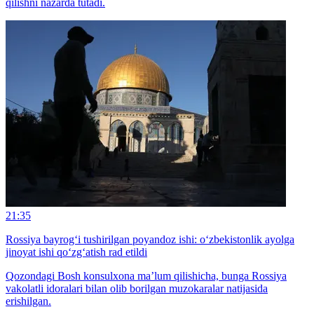
qilishni nazarda tutadi.
21:35
Rossiya bayrog‘i tushirilgan poyandoz ishi: o‘zbekistonlik ayolga
jinoyat ishi qo‘zg‘atish rad etildi
Qozondagi Bosh konsulxona ma’lum qilishicha, bunga Rossiya
vakolatli idoralari bilan olib borilgan muzokaralar natijasida
erishilgan.