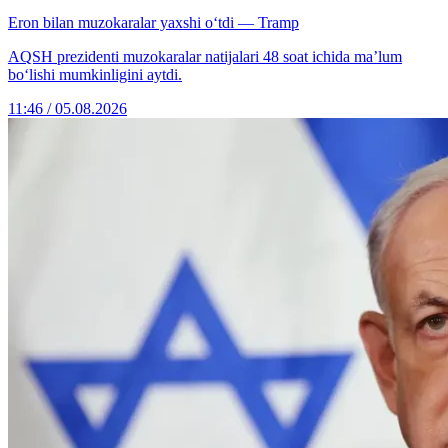
Eron bilan muzokaralar yaxshi o‘tdi — Tramp
AQSH prezidenti muzokaralar natijalari 48 soat ichida ma’lum
bo‘lishi mumkinligini aytdi.
11:46 / 05.08.2026