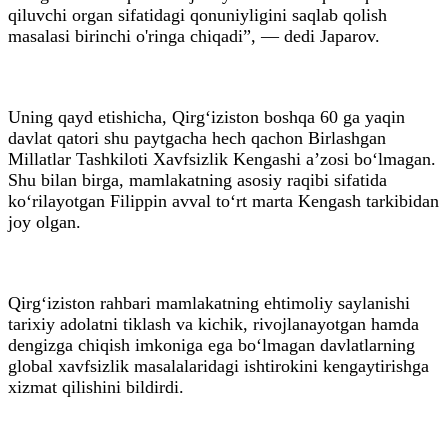
qiluvchi organ sifatidagi qonuniyligini saqlab qolish
masalasi birinchi o'ringa chiqadi”, — dedi Japarov.
Uning qayd etishicha, Qirg‘iziston boshqa 60 ga yaqin
davlat qatori shu paytgacha hech qachon Birlashgan
Millatlar Tashkiloti Xavfsizlik Kengashi a’zosi bo‘lmagan.
Shu bilan birga, mamlakatning asosiy raqibi sifatida
ko‘rilayotgan Filippin avval to‘rt marta Kengash tarkibidan
joy olgan.
Qirg‘iziston rahbari mamlakatning ehtimoliy saylanishi
tarixiy adolatni tiklash va kichik, rivojlanayotgan hamda
dengizga chiqish imkoniga ega bo‘lmagan davlatlarning
global xavfsizlik masalalaridagi ishtirokini kengaytirishga
xizmat qilishini bildirdi.