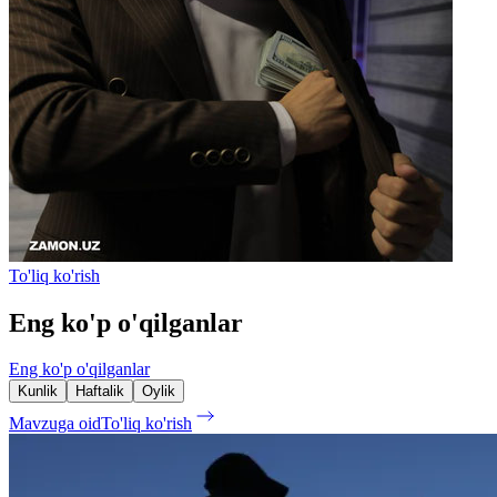
To'liq ko'rish
Eng ko'p o'qilganlar
Eng ko'p o'qilganlar
Kunlik
Haftalik
Oylik
Mavzuga oid
To'liq ko'rish