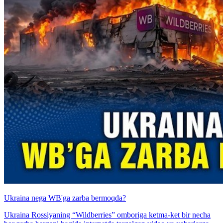
Ukraina nega WB'ga zarba bermoqda?
Ukraina Rossiyaning “Wildberries” omboriga ketma-ket bir necha