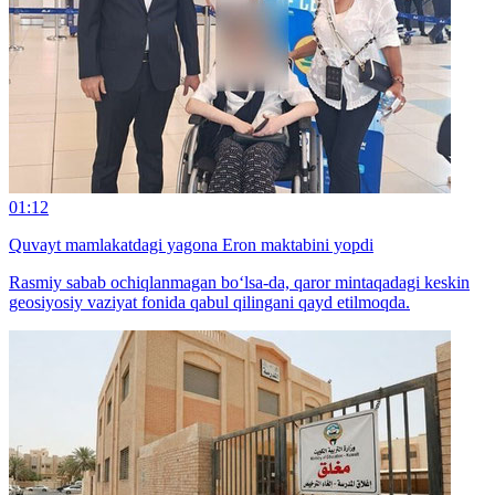
01:12
Quvayt mamlakatdagi yagona Eron maktabini yopdi
Rasmiy sabab ochiqlanmagan bo‘lsa-da, qaror mintaqadagi keskin
geosiyosiy vaziyat fonida qabul qilingani qayd etilmoqda.