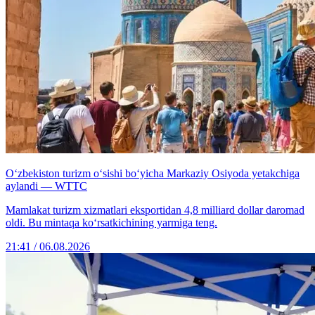
O‘zbekiston turizm o‘sishi bo‘yicha Markaziy Osiyoda yetakchiga
aylandi — WTTC
Mamlakat turizm xizmatlari eksportidan 4,8 milliard dollar daromad
oldi. Bu mintaqa ko‘rsatkichining yarmiga teng.
21:41 / 06.08.2026