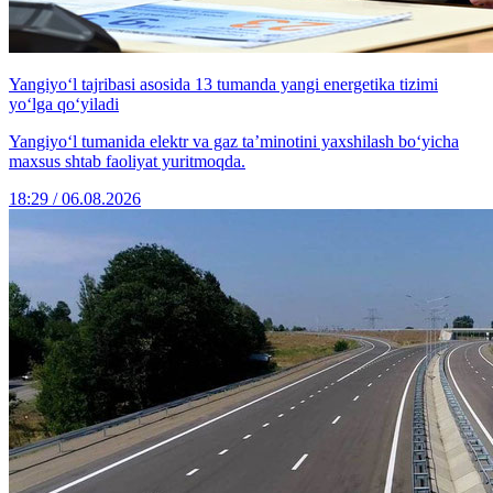
Yangiyo‘l tajribasi asosida 13 tumanda yangi energetika tizimi
yo‘lga qo‘yiladi
Yangiyo‘l tumanida elektr va gaz ta’minotini yaxshilash bo‘yicha
maxsus shtab faoliyat yuritmoqda.
18:29 / 06.08.2026