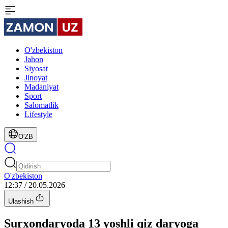
O'zbekiston
Jahon
Siyosat
Jinoyat
Madaniyat
Sport
Salomatlik
Lifestyle
O'ZB
O'zbekiston
12:37 / 20.05.2026
Ulashish
Surxondaryoda 13 yoshli qiz daryoga