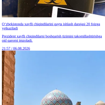
O‘zbekistonda xavfli chiqindilarini qayta ishlash darajasi 20 foizga
yetkaziladi
Prezident xavfli chiqindilarni boshqarish tizimini takomillashtirishga
oid qarorni imzoladi.
21:57 / 06.08.2026