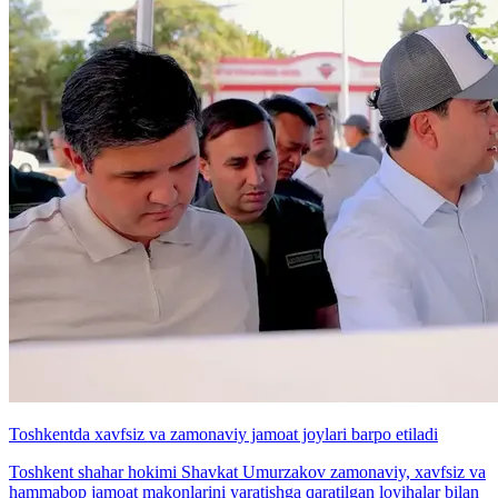
Toshkentda xavfsiz va zamonaviy jamoat joylari barpo etiladi
Toshkent shahar hokimi Shavkat Umurzakov zamonaviy, xavfsiz va
hammabop jamoat makonlarini yaratishga qaratilgan loyihalar bilan