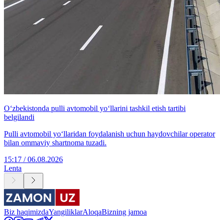
O‘zbekistonda pulli avtomobil yo‘llarini tashkil etish tartibi
belgilandi
Pulli avtomobil yo‘llaridan foydalanish uchun haydovchilar operator
bilan ommaviy shartnoma tuzadi.
15:17 / 06.08.2026
Lenta
Biz haqimizda
Yangiliklar
Aloqa
Bizning jamoa