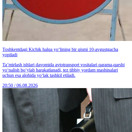
Toshkentdagi Kichik halqa yo‘lining bir qismi 10-avgustgacha
yopiladi
Ta’mirlash ishlari davomida avtotransport vositalari qarama-qarshi
yo‘nalish bo‘ylab harakatlanadi, tez tibbiy yordam mashinalari
uchun esa alohida yo‘lak tashkil etiladi.
20:50 / 06.08.2026