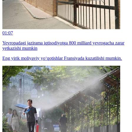
01:07
Yevropadagi jazirama iqtisodiyotga 800 milliard yevrogacha zarar
yetkazishi mumkin
Eng yirik moliyaviy yo‘qotishlar Fransiyada kuzatilishi mumkin.