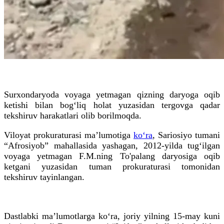
Surxondaryoda voyaga yetmagan qizning daryoga oqib
ketishi bilan bog‘liq holat yuzasidan tergovga qadar
tekshiruv harakatlari olib borilmoqda.
Viloyat prokuraturasi ma’lumotiga
ko‘ra
, Sariosiyo tumani
“Afrosiyob” mahallasida yashagan, 2012-yilda tug‘ilgan
voyaga yetmagan F.M.ning To'palang daryosiga oqib
ketgani yuzasidan tuman prokuraturasi tomonidan
tekshiruv tayinlangan.
Dastlabki ma’lumotlarga ko‘ra, joriy yilning 15-may kuni