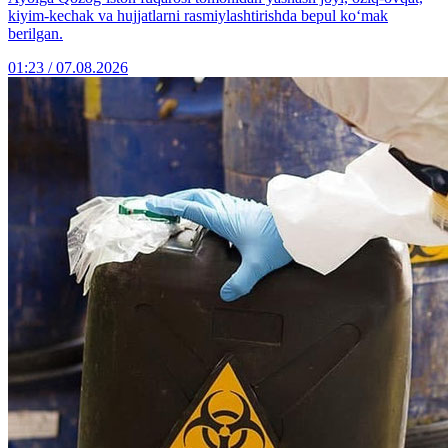
kiyim-kechak va hujjatlarni rasmiylashtirishda bepul ko‘mak
berilgan.
01:23 / 07.08.2026