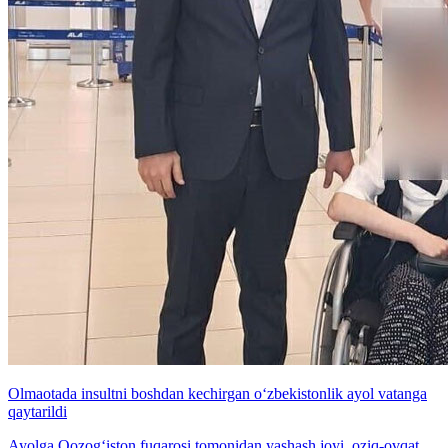
Olmaotada insultni boshdan kechirgan o‘zbekistonlik ayol vatanga
qaytarildi
Ayolga Qozog‘iston fuqarosi tomonidan yashash joyi, oziq-ovqat,