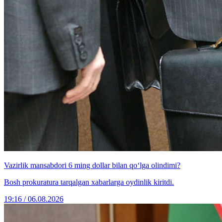
Vazirlik mansabdori 6 ming dollar bilan qo‘lga olindimi?
Bosh prokuratura tarqalgan xabarlarga oydinlik kiritdi.
19:16 / 06.08.2026