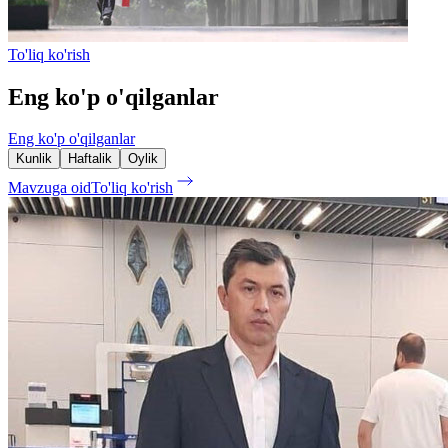
To'liq ko'rish
Eng ko'p o'qilganlar
Eng ko'p o'qilganlar
Kunlik
Haftalik
Oylik
Mavzuga oid
To'liq ko'rish