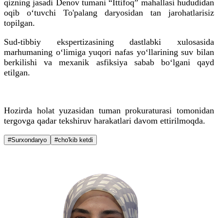
qizning jasadi Denov tumani “Ittifoq” mahallasi hududidan
oqib o‘tuvchi To'palang daryosidan tan jarohatlarisiz
topilgan.
Sud-tibbiy ekspertizasining dastlabki xulosasida
marhumaning o‘limiga yuqori nafas yo‘llarining suv bilan
berkilishi va mexanik asfiksiya sabab bo‘lgani qayd
etilgan.
Hozirda holat yuzasidan tuman prokuraturasi tomonidan
tergovga qadar tekshiruv harakatlari davom ettirilmoqda.
#Surxondaryo
#cho'kib ketdi