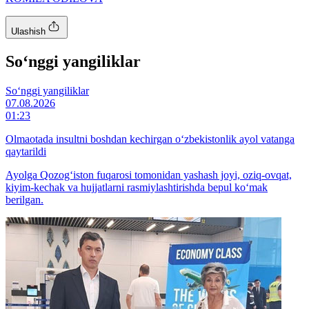
Ulashish
So‘nggi yangiliklar
So‘nggi yangiliklar
07.08.2026
01:23
Olmaotada insultni boshdan kechirgan o‘zbekistonlik ayol vatanga
qaytarildi
Ayolga Qozog‘iston fuqarosi tomonidan yashash joyi, oziq-ovqat,
kiyim-kechak va hujjatlarni rasmiylashtirishda bepul ko‘mak
berilgan.