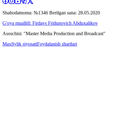
Shahodatnoma: №1346 Berilgan sana: 28.05.2020
G'oya muallifi: Firdavs Fridunovich Abduxalikov
Asoschisi: "Master Media Production and Broadcast"
Maxfiylik siyosati
Foydalanish shartlari