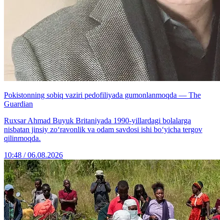
Pokistonning sobiq vaziri pedofiliyada gumonlanmoqda — The
Guardian
Ruxsar Ahmad Buyuk Britaniyada 1990-yillardagi bolalarga
nisbatan jinsiy zo‘ravonlik va odam savdosi ishi bo‘yicha tergov
qilinmoqda.
10:48 / 06.08.2026