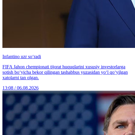
Infantino uzr so‘radi
FIFA Jahon chempionati tijorat huquqlarini xususiy investorlarga
sotish bo‘yicha bekor qilingan tashabbus yuzasidan yo‘l qo‘yilgan
xatolarni tan olgan.
13:08 / 06.08.2026