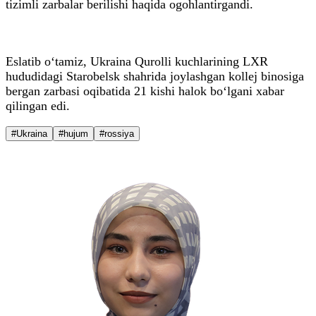
tizimli zarbalar berilishi haqida ogohlantirgandi.
Eslatib o‘tamiz, Ukraina Qurolli kuchlarining LXR
hududidagi Starobelsk shahrida joylashgan kollej binosiga
bergan zarbasi oqibatida 21 kishi halok bo‘lgani xabar
qilingan edi.
#Ukraina
#hujum
#rossiya