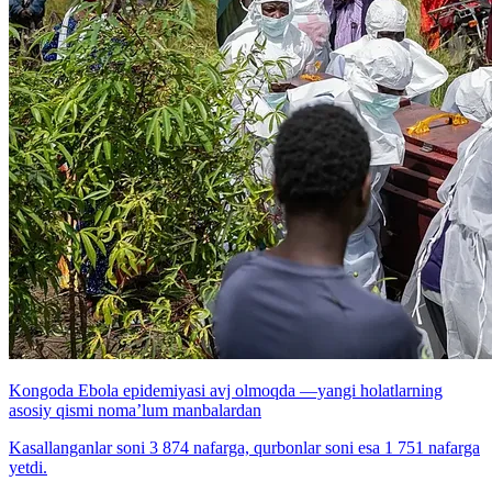
Kongoda Ebola epidemiyasi avj olmoqda —yangi holatlarning
asosiy qismi noma’lum manbalardan
Kasallanganlar soni 3 874 nafarga, qurbonlar soni esa 1 751 nafarga
yetdi.