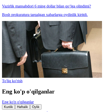
Vazirlik mansabdori 6 ming dollar bilan qo‘lga olindimi?
Bosh prokuratura tarqalgan xabarlarga oydinlik kiritdi.
To'liq ko'rish
Eng ko'p o'qilganlar
Eng ko'p o'qilganlar
Kunlik
Haftalik
Oylik