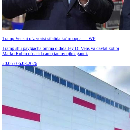
Tramp Vensni o‘z vorisi sifatida ko‘rmoqda — WP
Tramp shu paytgacha omma oldida Jey Di Vens va davlat kotibi
Marko Rubio o‘rtasida aniq tanlov qilmagandi.
20:05 / 06.08.2026