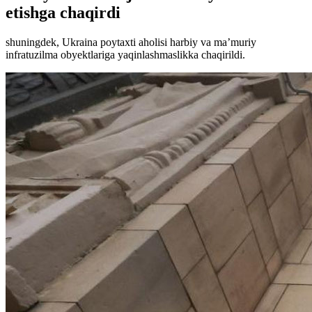
etishga chaqirdi
shuningdek, Ukraina poytaxti aholisi harbiy va ma’muriy
infratuzilma obyektlariga yaqinlashmaslikka chaqirildi.