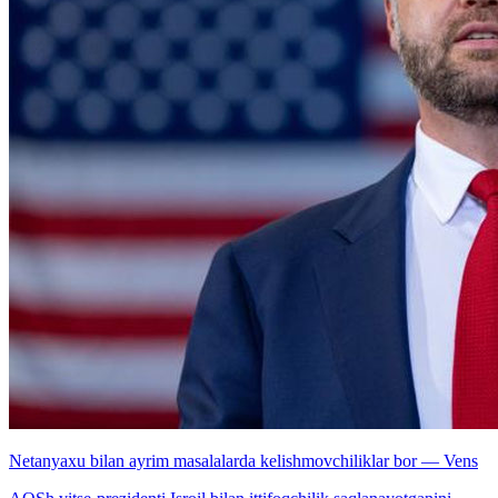
Netanyaxu bilan ayrim masalalarda kelishmovchiliklar bor — Vens