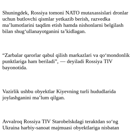
Shuningdek, Rossiya tomoni NATO mutaxassislari dronlar
uchun butlovchi qismlar yetkazib berish, razvedka
ma’lumotlarini taqdim etish hamda nishonlarni belgilash
bilan shug‘ullanayotganini ta’kidlagan.
“Zarbalar qarorlar qabul qilish markazlari va qo‘mondonlik
punktlariga ham beriladi”, — deyiladi Rossiya TIV
bayonotida.
Vazirlik ushbu obyektlar Kiyevning turli hududlarida
joylashganini ma’lum qilgan.
Avvalroq Rossiya TIV Starobelskdagi teraktdan so‘ng
Ukraina harbiy-sanoat majmuasi obyektlariga nisbatan