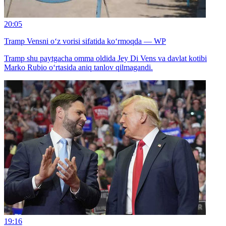
20:05
Tramp Vensni o‘z vorisi sifatida ko‘rmoqda — WP
Tramp shu paytgacha omma oldida Jey Di Vens va davlat kotibi
Marko Rubio o‘rtasida aniq tanlov qilmagandi.
19:16