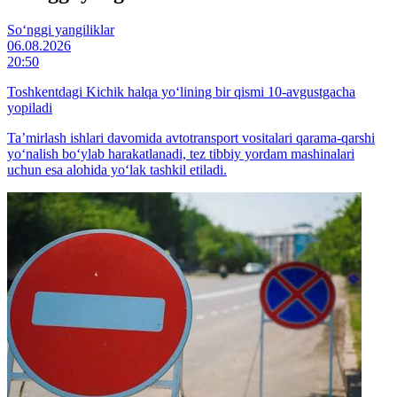
So‘nggi yangiliklar
06.08.2026
20:50
Toshkentdagi Kichik halqa yo‘lining bir qismi 10-avgustgacha
yopiladi
Ta’mirlash ishlari davomida avtotransport vositalari qarama-qarshi
yo‘nalish bo‘ylab harakatlanadi, tez tibbiy yordam mashinalari
uchun esa alohida yo‘lak tashkil etiladi.