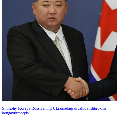
Shimoliy Koreya Rossiyaning Ukrainadagi urushida ishtirokini
kengaytirmoqda