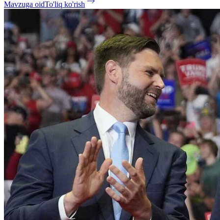
Mavzuga oid
To'liq ko'rish