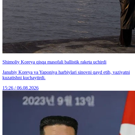
Shimoliy Koreya qisqa masofali ballistik raketa uchirdi
Janubiy Koreya va Yaponiya harbiylari sinovni qayd etib, vaziyatni
kuzatishni kuchaytirdi.
15:26 / 06.08.2026