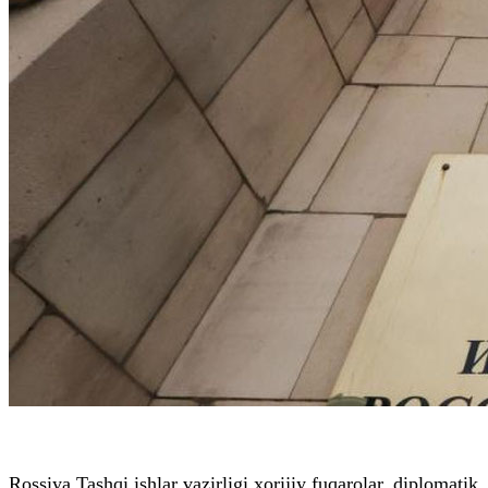
Rossiya Tashqi ishlar vazirligi xorijiy fuqarolar, diplomatik