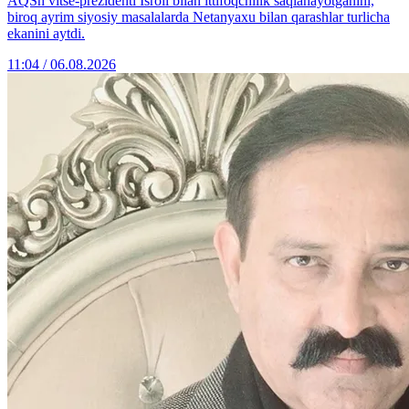
AQSh vitse-prezidenti Isroil bilan ittifoqchilik saqlanayotganini,
biroq ayrim siyosiy masalalarda Netanyaxu bilan qarashlar turlicha
ekanini aytdi.
11:04 / 06.08.2026