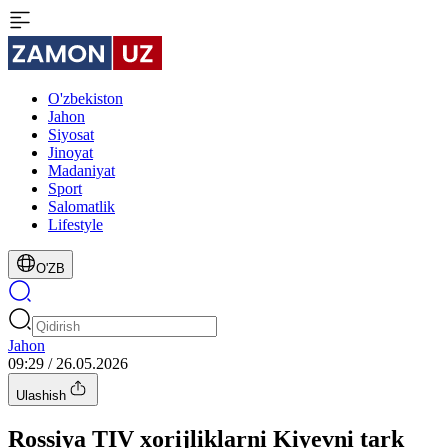
O'zbekiston
Jahon
Siyosat
Jinoyat
Madaniyat
Sport
Salomatlik
Lifestyle
O'ZB
Jahon
09:29 / 26.05.2026
Ulashish
Rossiya TIV xorijliklarni Kiyevni tark