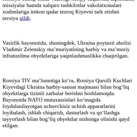
missiyalar hamda xalqaro tashkilotlar vakolatxonalari
xodimlariga imkon qadar tezroq Kiyevni tark etishni
tavsiya
qildi
.
Vazirlik bayonotida, shuningdek, Ukraina poytaxti aholisi
Vladimir Zelenskiy ma’muriyatining harbiy va ma’muriy
infratuzilma obyektlariga yaqinlashmaslikka chaqirilgan.
Rossiya TIV ma’lumotiga ko‘ra, Rossiya Qurolli Kuchlari
Kiyevdagi Ukraina harbiy-sanoat majmuasi bilan bog‘liq
obyektlarga tizimli zarbalar berishni boshlamoqda.
Bayonotda NATO mutaxassislari ko‘magida
foydalanilayotgan uchuvchisiz uchish apparatlarini
loyihalash, ishlab chiqarish, dasturlash va qo‘llashga
tayyorlash bilan bog‘liq obyektlar nishonga olinishi qayd
etilgan.