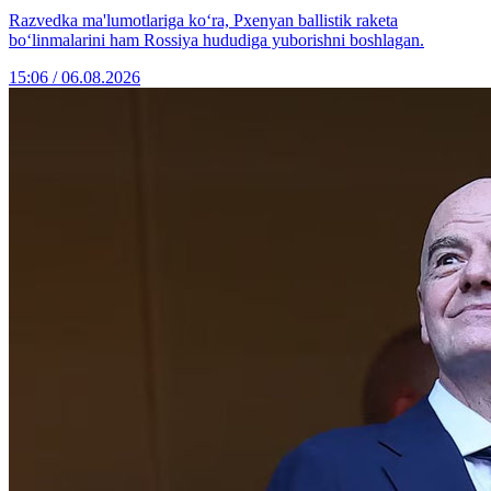
Razvedka ma'lumotlariga ko‘ra, Pxenyan ballistik raketa
bo‘linmalarini ham Rossiya hududiga yuborishni boshlagan.
15:06 / 06.08.2026