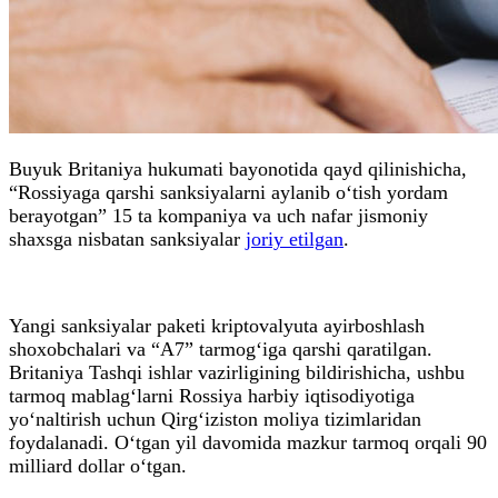
Buyuk Britaniya hukumati bayonotida qayd qilinishicha,
“Rossiyaga qarshi sanksiyalarni aylanib o‘tish yordam
berayotgan” 15 ta kompaniya va uch nafar jismoniy
shaxsga nisbatan sanksiyalar
joriy etilgan
.
Yangi sanksiyalar paketi kriptovalyuta ayirboshlash
shoxobchalari va “A7” tarmog‘iga qarshi qaratilgan.
Britaniya Tashqi ishlar vazirligining bildirishicha, ushbu
tarmoq mablag‘larni Rossiya harbiy iqtisodiyotiga
yo‘naltirish uchun Qirg‘iziston moliya tizimlaridan
foydalanadi. O‘tgan yil davomida mazkur tarmoq orqali 90
milliard dollar o‘tgan.