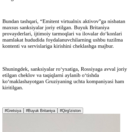
Bundan tashqari, “Emitent virtualnix aktivov”ga nisbatan
maxsus sanksiyalar joriy etilgan. Buyuk Britaniya
provayderlari, ijtimoiy tarmoqlari va ilovalar do‘konlari
mamlakat hududida foydalanuvchilarning ushbu tuzilma
kontenti va servislariga kirishini cheklashga majbur.
Shuningdek, sanksiyalar ro‘yxatiga, Rossiyaga avval joriy
etilgan cheklov va taqiqlarni aylanib o‘tishda
ko‘maklashayotgan Gruziyaning uchta kompaniyasi ham
kiritilgan.
#Gretsiya
#Buyuk Britaniya
#Qirg'iziston