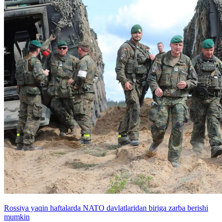
Rossiya yaqin haftalarda NATO davlatlaridan biriga zarba berishi
mumkin