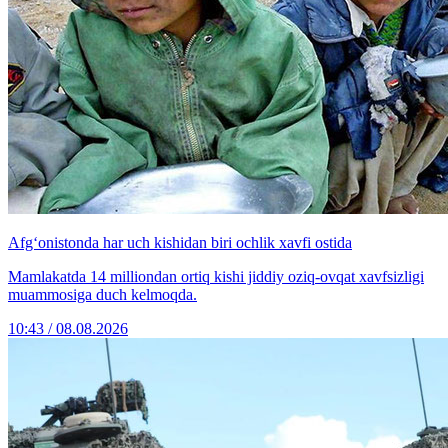
Afg‘onistonda har uch kishidan biri ochlik xavfi ostida
Mamlakatda 14 milliondan ortiq kishi jiddiy oziq-ovqat xavfsizligi
muammosiga duch kelmoqda.
10:43 / 08.08.2026