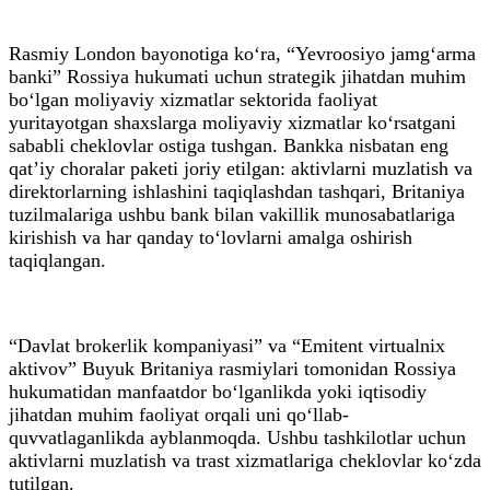
Rasmiy London bayonotiga ko‘ra, “Yevroosiyo jamg‘arma
banki” Rossiya hukumati uchun strategik jihatdan muhim
bo‘lgan moliyaviy xizmatlar sektorida faoliyat
yuritayotgan shaxslarga moliyaviy xizmatlar ko‘rsatgani
sababli cheklovlar ostiga tushgan. Bankka nisbatan eng
qat’iy choralar paketi joriy etilgan: aktivlarni muzlatish va
direktorlarning ishlashini taqiqlashdan tashqari, Britaniya
tuzilmalariga ushbu bank bilan vakillik munosabatlariga
kirishish va har qanday to‘lovlarni amalga oshirish
taqiqlangan.
“Davlat brokerlik kompaniyasi” va “Emitent virtualnix
aktivov” Buyuk Britaniya rasmiylari tomonidan Rossiya
hukumatidan manfaatdor bo‘lganlikda yoki iqtisodiy
jihatdan muhim faoliyat orqali uni qo‘llab-
quvvatlaganlikda ayblanmoqda. Ushbu tashkilotlar uchun
aktivlarni muzlatish va trast xizmatlariga cheklovlar ko‘zda
tutilgan.