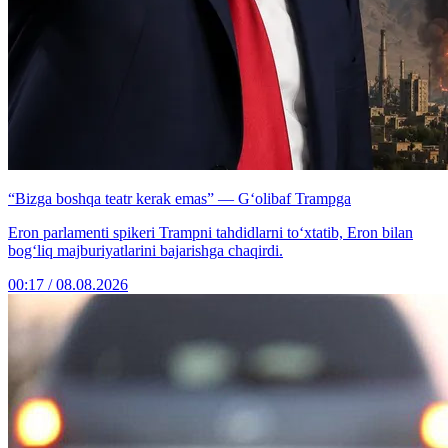
“Bizga boshqa teatr kerak emas” — G‘olibaf Trampga
Eron parlamenti spikeri Trampni tahdidlarni to‘xtatib, Eron bilan
bog‘liq majburiyatlarini bajarishga chaqirdi.
00:17 / 08.08.2026