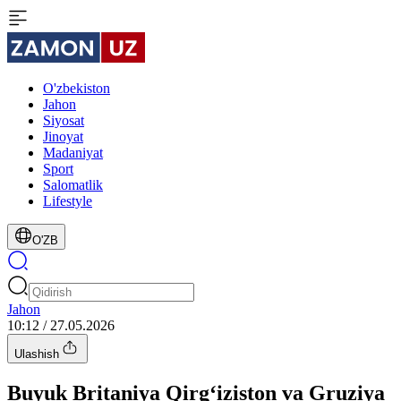
O'zbekiston
Jahon
Siyosat
Jinoyat
Madaniyat
Sport
Salomatlik
Lifestyle
O'ZB
Jahon
10:12 / 27.05.2026
Ulashish
Buyuk Britaniya Qirg‘iziston va Gruziya