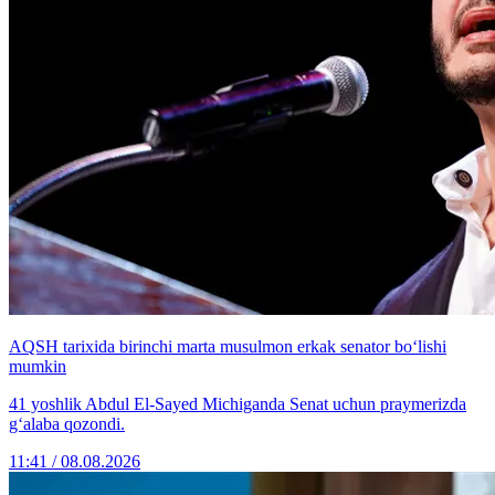
AQSH tarixida birinchi marta musulmon erkak senator bo‘lishi
mumkin
41 yoshlik Abdul El-Sayed Michiganda Senat uchun praymerizda
g‘alaba qozondi.
11:41 / 08.08.2026