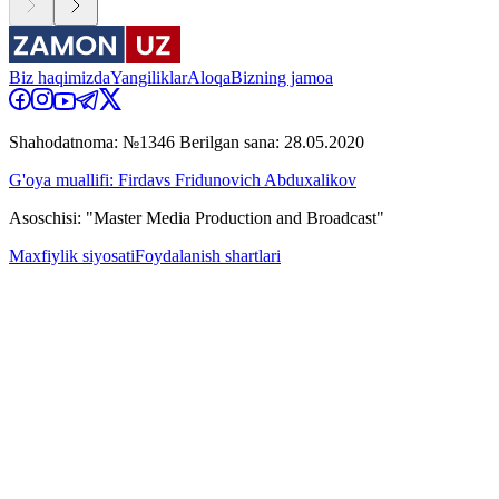
Biz haqimizda
Yangiliklar
Aloqa
Bizning jamoa
Shahodatnoma: №1346 Berilgan sana: 28.05.2020
G'oya muallifi: Firdavs Fridunovich Abduxalikov
Asoschisi: "Master Media Production and Broadcast"
Maxfiylik siyosati
Foydalanish shartlari