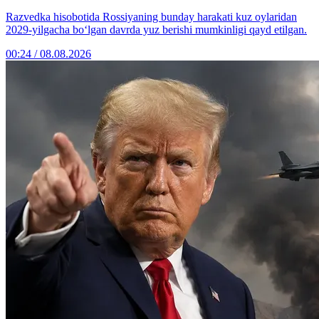
Razvedka hisobotida Rossiyaning bunday harakati kuz oylaridan
2029-yilgacha bo‘lgan davrda yuz berishi mumkinligi qayd etilgan.
00:24 / 08.08.2026