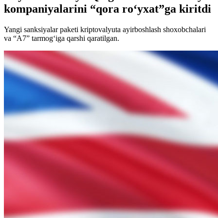
kompaniyalarini “qora ro‘yxat”ga kiritdi
Yangi sanksiyalar paketi kriptovalyuta ayirboshlash shoxobchalari
va “A7” tarmog‘iga qarshi qaratilgan.