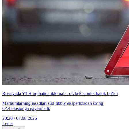
Rossiyada YTH oqibatida ikki nafar o‘zbekistonlik halok bo‘ldi
Marhumlarning jasadlari sud-tibbiy ekspertizadan so‘ng
O‘zbekistonga qaytariladi.
20:20 / 07.08.2026
Lenta