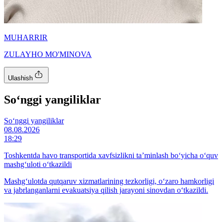
MUHARRIR
ZULAYHO MO'MINOVA
Ulashish
So‘nggi yangiliklar
So‘nggi yangiliklar
08.08.2026
18:29
Toshkentda havo transportida xavfsizlikni ta’minlash bo‘yicha o‘quv
mashg‘uloti o‘tkazildi
Mashg‘ulotda qutqaruv xizmatlarining tezkorligi, o‘zaro hamkorligi
va jabrlanganlarni evakuatsiya qilish jarayoni sinovdan o‘tkazildi.