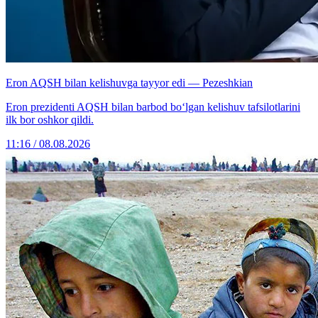
Eron AQSH bilan kelishuvga tayyor edi — Pezeshkian
Eron prezidenti AQSH bilan barbod bo‘lgan kelishuv tafsilotlarini
ilk bor oshkor qildi.
11:16 / 08.08.2026