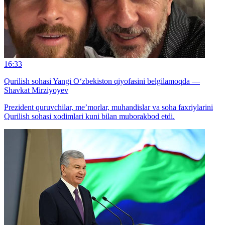
16:33
Qurilish sohasi Yangi O‘zbekiston qiyofasini belgilamoqda —
Shavkat Mirziyoyev
Prezident quruvchilar, me’morlar, muhandislar va soha faxriylarini
Qurilish sohasi xodimlari kuni bilan muborakbod etdi.