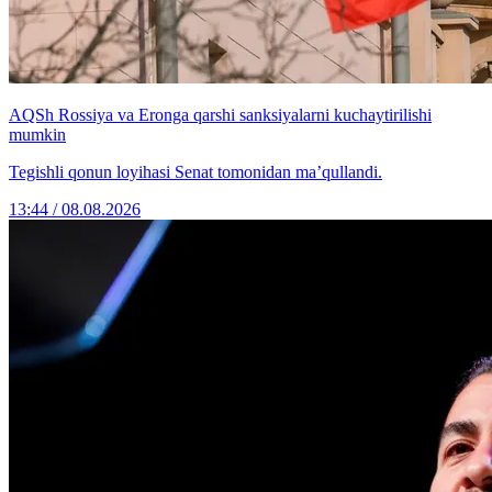
AQSh Rossiya va Eronga qarshi sanksiyalarni kuchaytirilishi
mumkin
Tegishli qonun loyihasi Senat tomonidan ma’qullandi.
13:44 / 08.08.2026