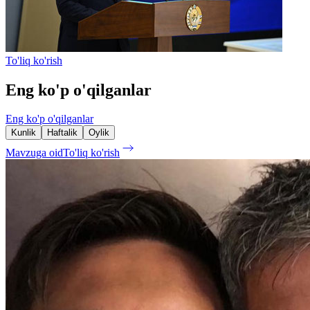
To'liq ko'rish
Eng ko'p o'qilganlar
Eng ko'p o'qilganlar
Kunlik
Haftalik
Oylik
Mavzuga oid
To'liq ko'rish