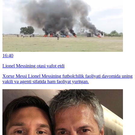
16:40
Lionel Messining otasi vafot etdi
Xorxe Messi Lionel Messining futbolchilik faoliyati davomida uning
vakili va agenti sifatida ham faoliyat yuritgan.