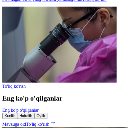
To'liq ko'rish
Eng ko'p o'qilganlar
Eng ko'p o'qilganlar
Kunlik
Haftalik
Oylik
Mavzuga oid
To'liq ko'rish