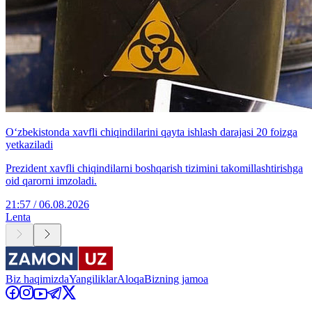
O‘zbekistonda xavfli chiqindilarini qayta ishlash darajasi 20 foizga
yetkaziladi
Prezident xavfli chiqindilarni boshqarish tizimini takomillashtirishga
oid qarorni imzoladi.
21:57 / 06.08.2026
Lenta
Biz haqimizda
Yangiliklar
Aloqa
Bizning jamoa