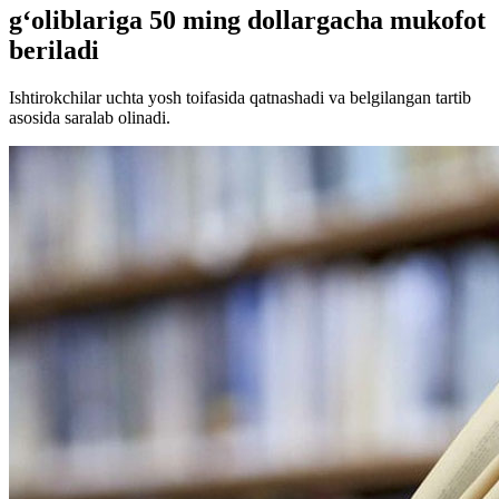
g‘oliblariga 50 ming dollargacha mukofot
beriladi
Ishtirokchilar uchta yosh toifasida qatnashadi va belgilangan tartib
asosida saralab olinadi.