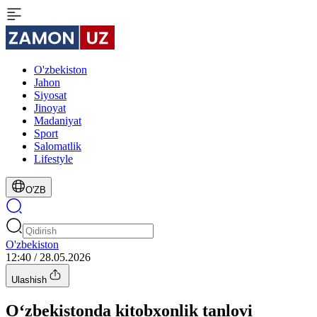
O'zbekiston
Jahon
Siyosat
Jinoyat
Madaniyat
Sport
Salomatlik
Lifestyle
O'ZB
O'zbekiston
12:40 / 28.05.2026
Ulashish
O‘zbekistonda kitobxonlik tanlovi