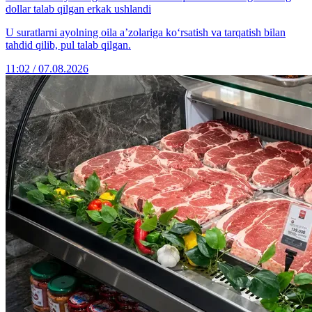
dollar talab qilgan erkak ushlandi
U suratlarni ayolning oila a’zolariga ko‘rsatish va tarqatish bilan
tahdid qilib, pul talab qilgan.
11:02 / 07.08.2026