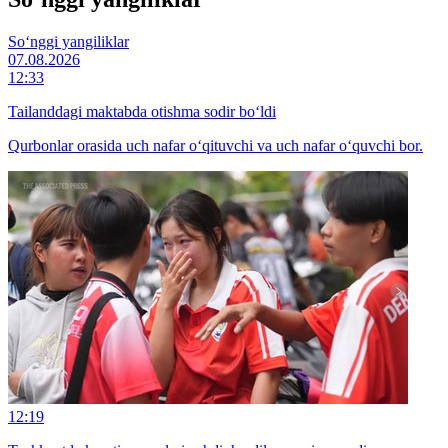
So‘nggi yangiliklar
07.08.2026
12:33
Tailanddagi maktabda otishma sodir bo‘ldi
Qurbonlar orasida uch nafar o‘qituvchi va uch nafar o‘quvchi bor.
12:19