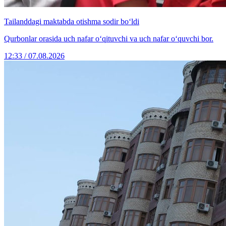
Tailanddagi maktabda otishma sodir bo‘ldi
Qurbonlar orasida uch nafar o‘qituvchi va uch nafar o‘quvchi bor.
12:33 / 07.08.2026