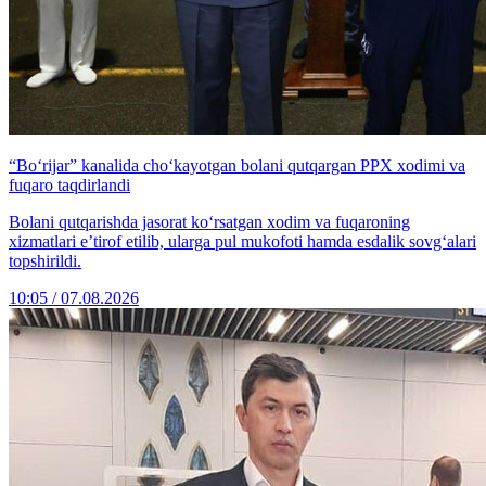
“Bo‘rijar” kanalida cho‘kayotgan bolani qutqargan PPX xodimi va
fuqaro taqdirlandi
Bolani qutqarishda jasorat ko‘rsatgan xodim va fuqaroning
xizmatlari e’tirof etilib, ularga pul mukofoti hamda esdalik sovg‘alari
topshirildi.
10:05 / 07.08.2026