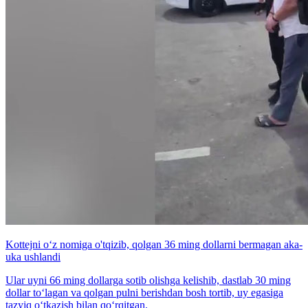
Kottejni o‘z nomiga o'tqizib, qolgan 36 ming dollarni bermagan aka-
uka ushlandi
Ular uyni 66 ming dollarga sotib olishga kelishib, dastlab 30 ming
dollar to‘lagan va qolgan pulni berishdan bosh tortib, uy egasiga
tazyiq o‘tkazish bilan qo‘rqitgan.