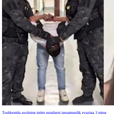
Toshkentda ayolning intim suratlarni tarqatmaslik evaziga 3 ming