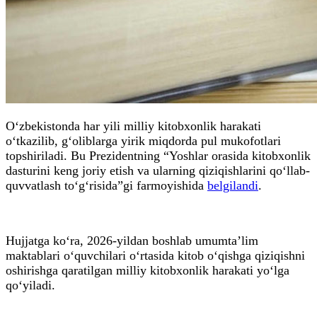
O‘zbekistonda har yili milliy kitobxonlik harakati
o‘tkazilib, g‘oliblarga yirik miqdorda pul mukofotlari
topshiriladi. Bu Prezidentning “Yoshlar orasida kitobxonlik
dasturini keng joriy etish va ularning qiziqishlarini qo‘llab-
quvvatlash to‘g‘risida”gi farmoyishida
belgilandi
.
Hujjatga ko‘ra, 2026-yildan boshlab umumta’lim
maktablari o‘quvchilari o‘rtasida kitob o‘qishga qiziqishni
oshirishga qaratilgan milliy kitobxonlik harakati yo‘lga
qo‘yiladi.