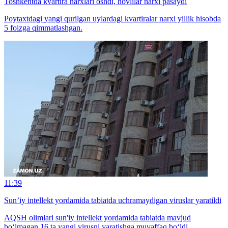
Toshkentda kvartira narxlari oshdi, hovlilar narxi pasaydi
Poytaxtdagi yangi qurilgan uylardagi kvartiralar narxi yillik hisobda
5 foizga qimmatlashgan.
11:39
Sun’iy intellekt yordamida tabiatda uchramaydigan viruslar yaratildi
AQSH olimlari sun'iy intellekt yordamida tabiatda mavjud
bo‘lmagan 16 ta yangi virusni yaratishga muvaffaq bo‘ldi.