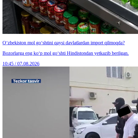
O‘zbekiston mol go‘shtini qaysi davlatlardan import qilmoqda?
Bozorlarga eng ko‘p mol go‘shti Hindistondan yetkazib berilgan.
10:45 / 07.08.2026