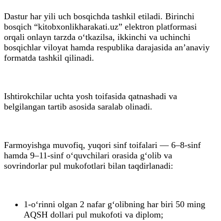
Dastur har yili uch bosqichda tashkil etiladi. Birinchi
bosqich “kitobxonlikharakati.uz” elektron platformasi
orqali onlayn tarzda o‘tkazilsa, ikkinchi va uchinchi
bosqichlar viloyat hamda respublika darajasida an’anaviy
formatda tashkil qilinadi.
Ishtirokchilar uchta yosh toifasida qatnashadi va
belgilangan tartib asosida saralab olinadi.
Farmoyishga muvofiq, yuqori sinf toifalari — 6–8-sinf
hamda 9–11-sinf o‘quvchilari orasida g‘olib va
sovrindorlar pul mukofotlari bilan taqdirlanadi:
1-o‘rinni olgan 2 nafar g‘olibning har biri 50 ming
AQSH dollari pul mukofoti va diplom;