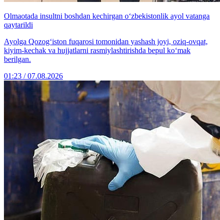
Olmaotada insultni boshdan kechirgan o‘zbekistonlik ayol vatanga
qaytarildi
Ayolga Qozog‘iston fuqarosi tomonidan yashash joyi, oziq-ovqat,
kiyim-kechak va hujjatlarni rasmiylashtirishda bepul ko‘mak
berilgan.
01:23 / 07.08.2026