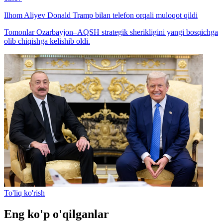
Ilhom Aliyev Donald Tramp bilan telefon orqali muloqot qildi
Tomonlar Ozarbayjon–AQSH strategik sherikligini yangi bosqichga
olib chiqishga kelishib oldi.
To'liq ko'rish
Eng ko'p o'qilganlar