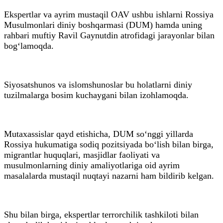
Ekspertlar va ayrim mustaqil OAV ushbu ishlarni Rossiya
Musulmonlari diniy boshqarmasi (DUM) hamda uning
rahbari muftiy Ravil Gaynutdin atrofidagi jarayonlar bilan
bog‘lamoqda.
Siyosatshunos va islomshunoslar bu holatlarni diniy
tuzilmalarga bosim kuchaygani bilan izohlamoqda.
Mutaxassislar qayd etishicha, DUM so‘nggi yillarda
Rossiya hukumatiga sodiq pozitsiyada bo‘lish bilan birga,
migrantlar huquqlari, masjidlar faoliyati va
musulmonlarning diniy amaliyotlariga oid ayrim
masalalarda mustaqil nuqtayi nazarni ham bildirib kelgan.
Shu bilan birga, ekspertlar terrorchilik tashkiloti bilan