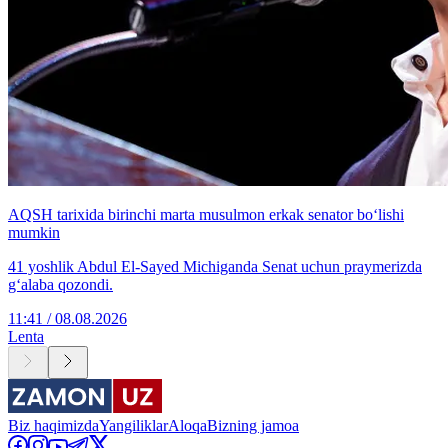
AQSH tarixida birinchi marta musulmon erkak senator bo‘lishi
mumkin
41 yoshlik Abdul El-Sayed Michiganda Senat uchun praymerizda
g‘alaba qozondi.
11:41 / 08.08.2026
Lenta
Biz haqimizda
Yangiliklar
Aloqa
Bizning jamoa