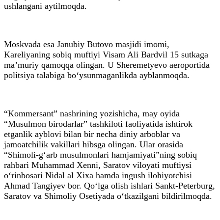
ushlangani aytilmoqda.
Moskvada esa Janubiy Butovo masjidi imomi,
Kareliyaning sobiq muftiyi Visam Ali Bardvil 15 sutkaga
ma’muriy qamoqqa olingan. U Sheremetyevo aeroportida
politsiya talabiga bo‘ysunmaganlikda ayblanmoqda.
“Kommersant” nashrining yozishicha, may oyida
“Musulmon birodarlar” tashkiloti faoliyatida ishtirok
etganlik ayblovi bilan bir necha diniy arboblar va
jamoatchilik vakillari hibsga olingan. Ular orasida
“Shimoli-g‘arb musulmonlari hamjamiyati”ning sobiq
rahbari Muhammad Xenni, Saratov viloyati muftiysi
o‘rinbosari Nidal al Xixa hamda ingush ilohiyotchisi
Ahmad Tangiyev bor. Qo‘lga olish ishlari Sankt-Peterburg,
Saratov va Shimoliy Osetiyada o‘tkazilgani bildirilmoqda.