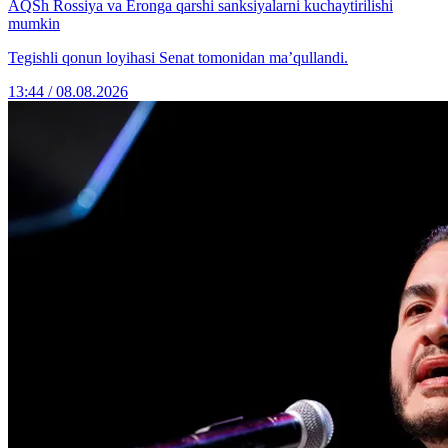
AQSh Rossiya va Eronga qarshi sanksiyalarni kuchaytirilishi
mumkin
Tegishli qonun loyihasi Senat tomonidan ma’qullandi.
13:44 / 08.08.2026