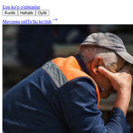
Eng ko'p o'qilganlar
Kunlik
Haftalik
Oylik
Mavzuga oid
To'liq ko'rish