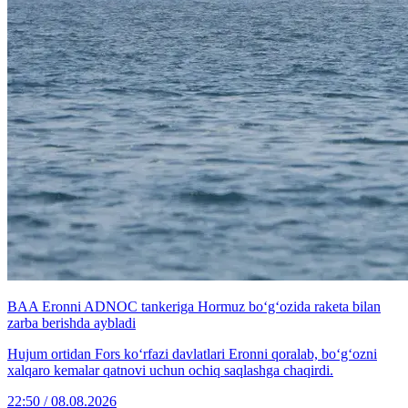
BAA Eronni ADNOC tankeriga Hormuz bo‘g‘ozida raketa bilan
zarba berishda aybladi
Hujum ortidan Fors ko‘rfazi davlatlari Eronni qoralab, bo‘g‘ozni
xalqaro kemalar qatnovi uchun ochiq saqlashga chaqirdi.
22:50 / 08.08.2026