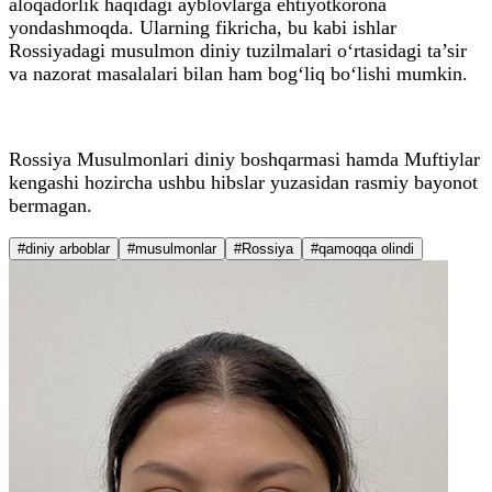
aloqadorlik haqidagi ayblovlarga ehtiyotkorona
yondashmoqda. Ularning fikricha, bu kabi ishlar
Rossiyadagi musulmon diniy tuzilmalari o‘rtasidagi ta’sir
va nazorat masalalari bilan ham bog‘liq bo‘lishi mumkin.
Rossiya Musulmonlari diniy boshqarmasi hamda Muftiylar
kengashi hozircha ushbu hibslar yuzasidan rasmiy bayonot
bermagan.
#diniy arboblar
#musulmonlar
#Rossiya
#qamoqqa olindi