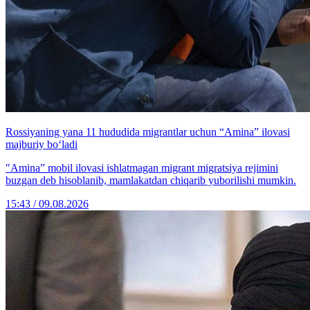
Rossiyaning yana 11 hududida migrantlar uchun “Amina” ilovasi
majburiy bo‘ladi
"Amina” mobil ilovasi ishlatmagan migrant migratsiya rejimini
buzgan deb hisoblanib, mamlakatdan chiqarib yuborilishi mumkin.
15:43 / 09.08.2026