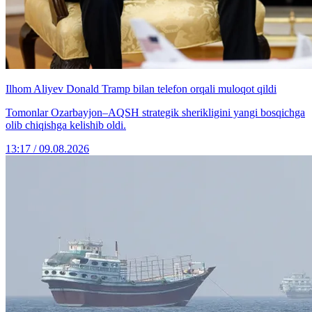
Ilhom Aliyev Donald Tramp bilan telefon orqali muloqot qildi
Tomonlar Ozarbayjon–AQSH strategik sherikligini yangi bosqichga
olib chiqishga kelishib oldi.
13:17 / 09.08.2026