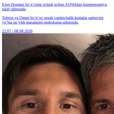
Eron Hormuz bo‘g‘ozini ochish uchun AQSHdan kompensatsiya
talab qilmoqda
Tehron va Oman bo‘g‘oz orqali vaqtinchalik kemalar qatnovini
yo‘lga qo‘yish masalasini muhokama qilmoqda.
22:07 / 08.08.2026