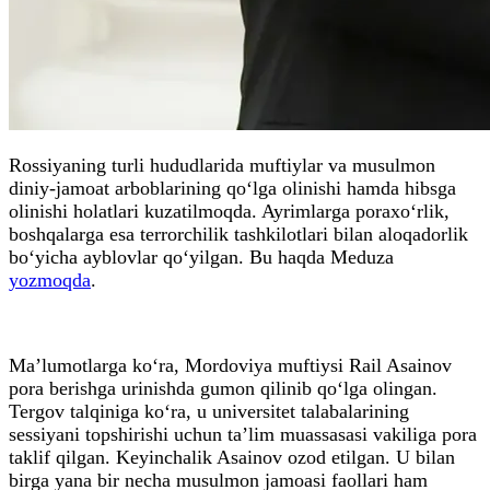
Rossiyaning turli hududlarida muftiylar va musulmon
diniy-jamoat arboblarining qo‘lga olinishi hamda hibsga
olinishi holatlari kuzatilmoqda. Ayrimlarga poraxo‘rlik,
boshqalarga esa terrorchilik tashkilotlari bilan aloqadorlik
bo‘yicha ayblovlar qo‘yilgan. Bu haqda Meduza
yozmoqda
.
Ma’lumotlarga ko‘ra, Mordoviya muftiysi Rail Asainov
pora berishga urinishda gumon qilinib qo‘lga olingan.
Tergov talqiniga ko‘ra, u universitet talabalarining
sessiyani topshirishi uchun ta’lim muassasasi vakiliga pora
taklif qilgan. Keyinchalik Asainov ozod etilgan. U bilan
birga yana bir necha musulmon jamoasi faollari ham