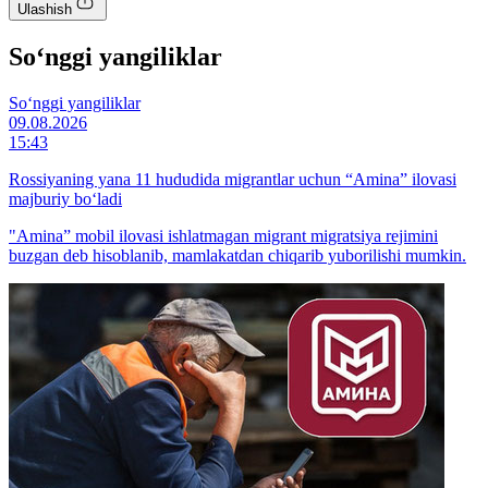
Ulashish
So‘nggi yangiliklar
So‘nggi yangiliklar
09.08.2026
15:43
Rossiyaning yana 11 hududida migrantlar uchun “Amina” ilovasi
majburiy bo‘ladi
"Amina” mobil ilovasi ishlatmagan migrant migratsiya rejimini
buzgan deb hisoblanib, mamlakatdan chiqarib yuborilishi mumkin.