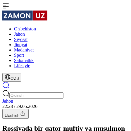
O'zbekiston
Jahon
Siyosat
Jinoyat
Madaniyat
Sport
Salomatlik
Lifestyle
O'ZB
Jahon
22:28 / 29.05.2026
Ulashish
Rossiyada bir qator muftiy va musulmon