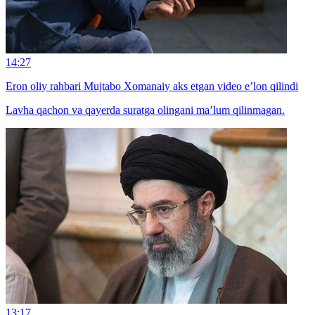
14:27
Eron oliy rahbari Mujtabo Xomanaiy aks etgan video e’lon qilindi
Lavha qachon va qayerda suratga olingani ma’lum qilinmagan.
13:17