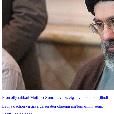
Eron oliy rahbari Mujtabo Xomanaiy aks etgan video e’lon qilindi
Lavha qachon va qayerda suratga olingani ma’lum qilinmagan.