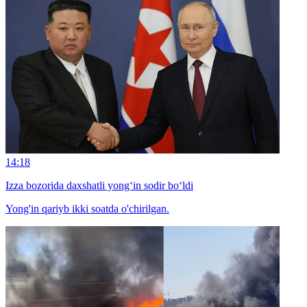
14:18
Izza bozorida daxshatli yong‘in sodir bo‘ldi
Yong'in qariyb ikki soatda o'chirilgan.