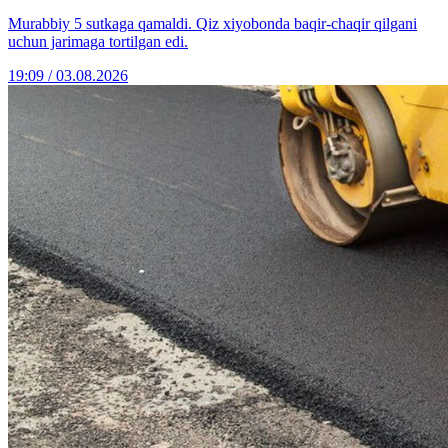
Murabbiy 5 sutkaga qamaldi. Qiz xiyobonda baqir-chaqir qilgani
uchun jarimaga tortilgan edi.
19:09 / 03.08.2026