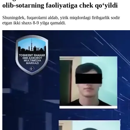
olib-sotarning faoliyatiga chek qo‘yildi
Shuningdek, fuqarolarni aldab, yirik miqdordagi firibgarlik sodir
etgan ikki shaxs 8-9 yilga qamaldi.