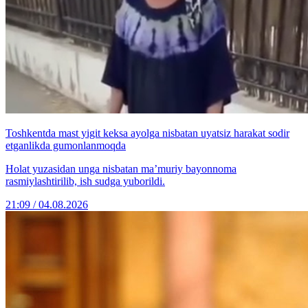
Toshkentda mast yigit keksa ayolga nisbatan uyatsiz harakat sodir
etganlikda gumonlanmoqda
Holat yuzasidan unga nisbatan ma’muriy bayonnoma
rasmiylashtirilib, ish sudga yuborildi.
21:09 / 04.08.2026