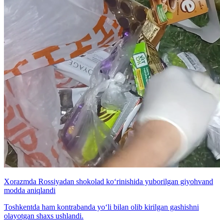
Xorazmda Rossiyadan shokolad ko‘rinishida yuborilgan giyohvand
modda aniqlandi
Toshkentda ham kontrabanda yo‘li bilan olib kirilgan gashishni
olayotgan shaxs ushlandi.