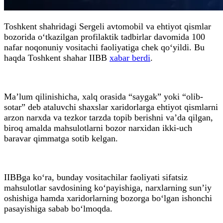
Toshkent shahridagi Sergeli avtomobil va ehtiyot qismlar
bozorida o‘tkazilgan profilaktik tadbirlar davomida 100
nafar noqonuniy vositachi faoliyatiga chek qo‘yildi. Bu
haqda Toshkent shahar IIBB
xabar berdi
.
Ma’lum qilinishicha, xalq orasida “saygak” yoki “olib-
sotar” deb ataluvchi shaxslar xaridorlarga ehtiyot qismlarni
arzon narxda va tezkor tarzda topib berishni va’da qilgan,
biroq amalda mahsulotlarni bozor narxidan ikki-uch
baravar qimmatga sotib kelgan.
IIBBga ko‘ra, bunday vositachilar faoliyati sifatsiz
mahsulotlar savdosining ko‘payishiga, narxlarning sun’iy
oshishiga hamda xaridorlarning bozorga bo‘lgan ishonchi
pasayishiga sabab bo‘lmoqda.