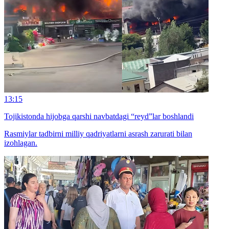
13:15
Tojikistonda hijobga qarshi navbatdagi “reyd”lar boshlandi
Rasmiylar tadbirni milliy qadriyatlarni asrash zarurati bilan
izohlagan.