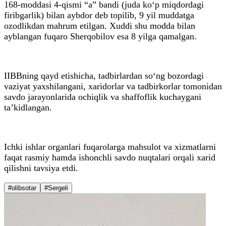
168-moddasi 4-qismi “a” bandi (juda ko‘p miqdordagi
firibgarlik) bilan aybdor deb topilib, 9 yil muddatga
ozodlikdan mahrum etilgan. Xuddi shu modda bilan
ayblangan fuqaro Sherqobilov esa 8 yilga qamalgan.
IIBBning qayd etishicha, tadbirlardan so‘ng bozordagi
vaziyat yaxshilangani, xaridorlar va tadbirkorlar tomonidan
savdo jarayonlarida ochiqlik va shaffoflik kuchaygani
ta’kidlangan.
Ichki ishlar organlari fuqarolarga mahsulot va xizmatlarni
faqat rasmiy hamda ishonchli savdo nuqtalari orqali xarid
qilishni tavsiya etdi.
#olibsotar
#Sergeli