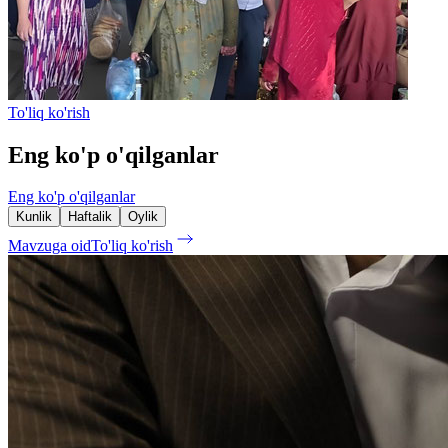
To'liq ko'rish
Eng ko'p o'qilganlar
Eng ko'p o'qilganlar
Kunlik
Haftalik
Oylik
Mavzuga oid
To'liq ko'rish