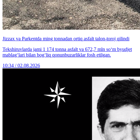
Jizzax va Parkentda ming tonnadan ortiq asfalt talon-toroj qilindi
Tekshiruvlarda jami 1 174 tonna asfalt va 672,7 mln so‘m byudjet
mablag‘lari bilan bog‘liq qonunbuzarliklar fosh etilgan.
10:34 / 02.08.2026