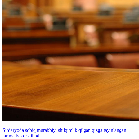
Sirdaryoda sobiq murabbiyi shilqimlik qilgan qizga tayinlangan
jarima bekor qilindi