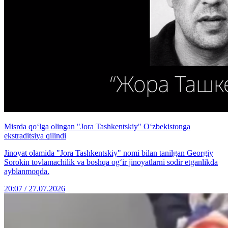
Misrda qo‘lga olingan "Jora Tashkentskiy" O‘zbekistonga
ekstraditsiya qilindi
Jinoyat olamida "Jora Tashkentskiy" nomi bilan tanilgan Georgiy
Sorokin tovlamachilik va boshqa og‘ir jinoyatlarni sodir etganlikda
ayblanmoqda.
20:07 / 27.07.2026