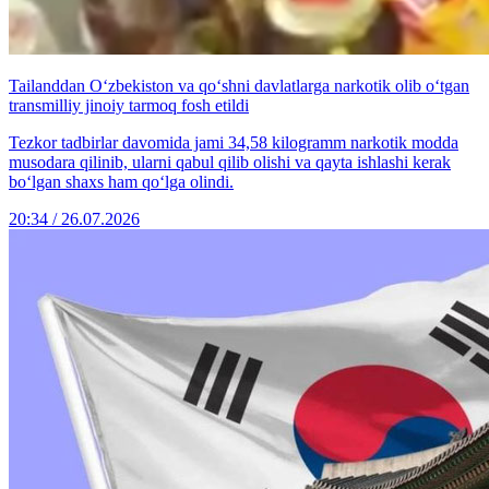
Tailanddan O‘zbekiston va qo‘shni davlatlarga narkotik olib o‘tgan
transmilliy jinoiy tarmoq fosh etildi
Tezkor tadbirlar davomida jami 34,58 kilogramm narkotik modda
musodara qilinib, ularni qabul qilib olishi va qayta ishlashi kerak
bo‘lgan shaxs ham qo‘lga olindi.
20:34 / 26.07.2026