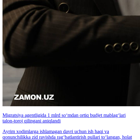
Migratsiya agentligida 1 mlrd so‘mdan ortiq budjet mablag‘lari
talon-toroj qilingani aniqlandi
Ayrim xodimlarga ishlamagan davri uchun ish haqi va
qonunchilikka zid ravishda rag‘batlantirish pullari to‘langan, holat