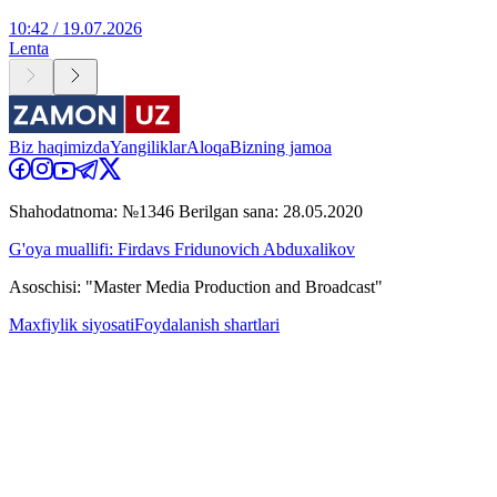
10:42 / 19.07.2026
Lenta
Biz haqimizda
Yangiliklar
Aloqa
Bizning jamoa
Shahodatnoma: №1346 Berilgan sana: 28.05.2020
G'oya muallifi: Firdavs Fridunovich Abduxalikov
Asoschisi: "Master Media Production and Broadcast"
Maxfiylik siyosati
Foydalanish shartlari