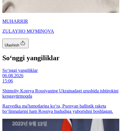
MUHARRIR
ZULAYHO MO'MINOVA
Ulashish
So‘nggi yangiliklar
So‘nggi yangiliklar
06.08.2026
15:06
Shimoliy Koreya Rossiyaning Ukrainadagi urushida ishtirokini
kengaytirmoqda
Razvedka ma'lumotlariga ko‘ra, Pxenyan ballistik raketa
bo‘linmalarini ham Rossiya hududiga yuborishni boshlagan.