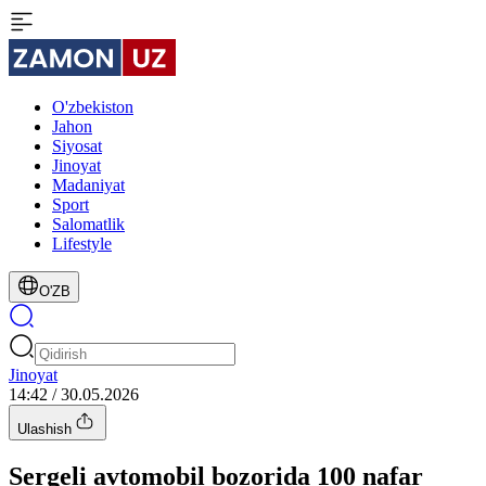
O'zbekiston
Jahon
Siyosat
Jinoyat
Madaniyat
Sport
Salomatlik
Lifestyle
O'ZB
Jinoyat
14:42 / 30.05.2026
Ulashish
Sergeli avtomobil bozorida 100 nafar