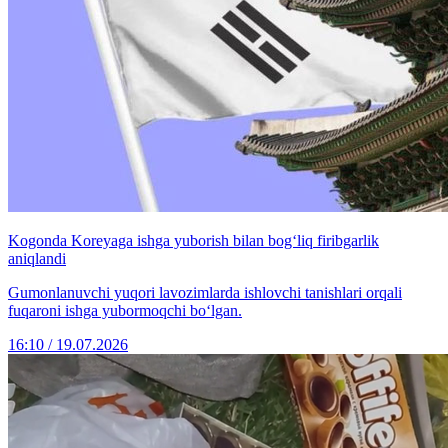
Kogonda Koreyaga ishga yuborish bilan bog‘liq firibgarlik
aniqlandi
Gumonlanuvchi yuqori lavozimlarda ishlovchi tanishlari orqali
fuqaroni ishga yubormoqchi bo‘lgan.
16:10 / 19.07.2026