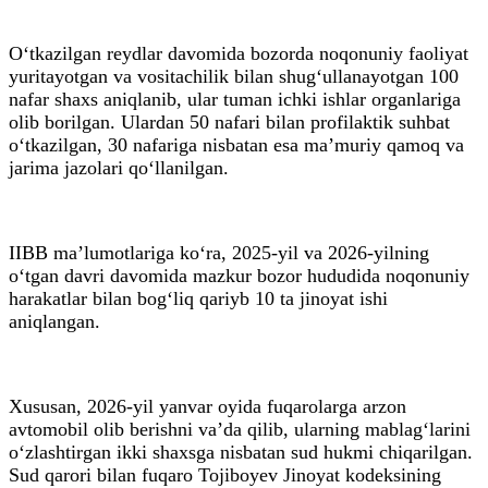
O‘tkazilgan reydlar davomida bozorda noqonuniy faoliyat
yuritayotgan va vositachilik bilan shug‘ullanayotgan 100
nafar shaxs aniqlanib, ular tuman ichki ishlar organlariga
olib borilgan. Ulardan 50 nafari bilan profilaktik suhbat
o‘tkazilgan, 30 nafariga nisbatan esa ma’muriy qamoq va
jarima jazolari qo‘llanilgan.
IIBB ma’lumotlariga ko‘ra, 2025-yil va 2026-yilning
o‘tgan davri davomida mazkur bozor hududida noqonuniy
harakatlar bilan bog‘liq qariyb 10 ta jinoyat ishi
aniqlangan.
Xususan, 2026-yil yanvar oyida fuqarolarga arzon
avtomobil olib berishni va’da qilib, ularning mablag‘larini
o‘zlashtirgan ikki shaxsga nisbatan sud hukmi chiqarilgan.
Sud qarori bilan fuqaro Tojiboyev Jinoyat kodeksining