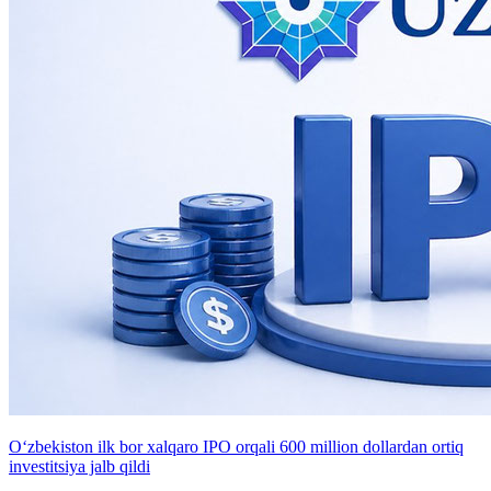
O‘zbekiston ilk bor xalqaro IPO orqali 600 million dollardan ortiq
investitsiya jalb qildi