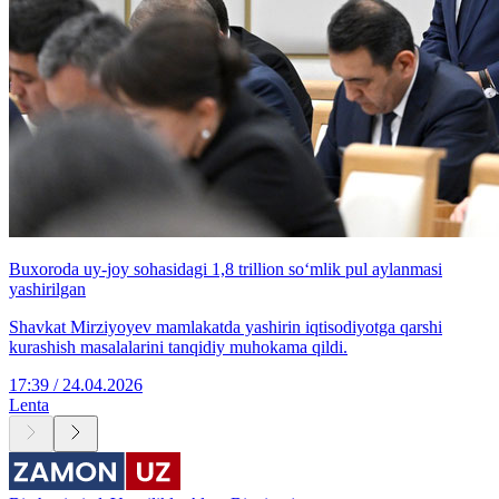
Buxoroda uy-joy sohasidagi 1,8 trillion so‘mlik pul aylanmasi
yashirilgan
Shavkat Mirziyoyev mamlakatda yashirin iqtisodiyotga qarshi
kurashish masalalarini tanqidiy muhokama qildi.
17:39 / 24.04.2026
Lenta