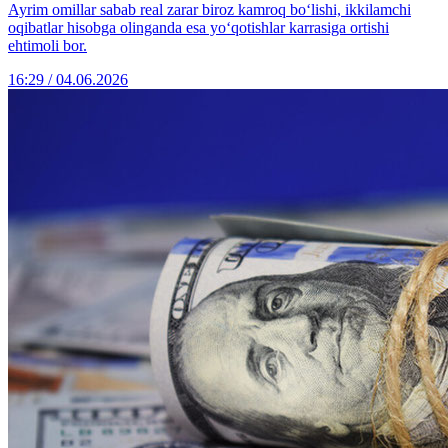
Ayrim omillar sabab real zarar biroz kamroq bo‘lishi, ikkilamchi
oqibatlar hisobga olinganda esa yo‘qotishlar karrasiga ortishi
ehtimoli bor.
16:29 / 04.06.2026