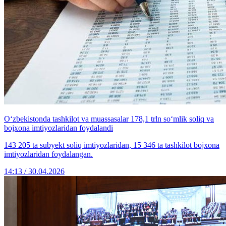
O‘zbekistonda tashkilot va muassasalar 178,1 trln so‘mlik soliq va
bojxona imtiyozlaridan foydalandi
143 205 ta subyekt soliq imtiyozlaridan, 15 346 ta tashkilot bojxona
imtiyozlaridan foydalangan.
14:13 / 30.04.2026