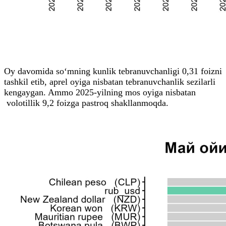
Oy davomida so‘mning kunlik tebranuvchanligi 0,31 foizni
tashkil etib, aprel oyiga nisbatan tebranuvchanlik sezilarli
kengaygan. Ammo 2025-yilning mos oyiga nisbatan
volotillik 9,2 foizga pastroq shakllanmoqda.