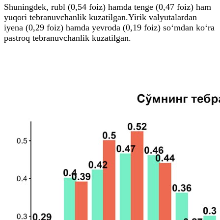
Shuningdek, rubl (0,54 foiz) hamda tenge (0,47 foiz) ham
yuqori tebranuvchanlik kuzatilgan.Yirik valyutalardan
iyena (0,29 foiz) hamda yevroda (0,19 foiz) so‘mdan ko‘ra
pastroq tebranuvchanlik kuzatilgan.