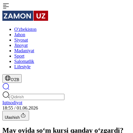
O'zbekiston
Jahon
Siyosat
Jinoyat
Madaniyat
Sport
Salomatlik
Lifestyle
O'ZB
Iqtisodiyot
18:55 / 01.06.2026
Ulashish
May oyida so‘m kursi qanday o‘zgardi?