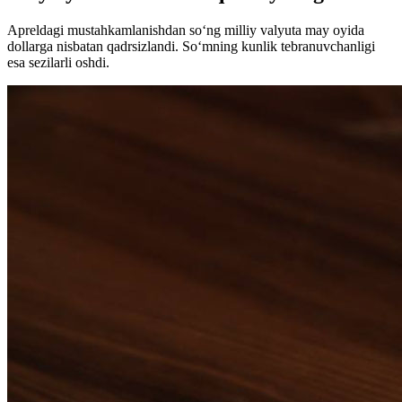
Apreldagi mustahkamlanishdan so‘ng milliy valyuta may oyida
dollarga nisbatan qadrsizlandi. So‘mning kunlik tebranuvchanligi
esa sezilarli oshdi.