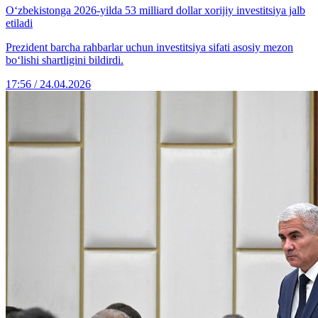
O‘zbekistonga 2026-yilda 53 milliard dollar xorijiy investitsiya jalb
etiladi
Prezident barcha rahbarlar uchun investitsiya sifati asosiy mezon
bo‘lishi shartligini bildirdi.
17:56 / 24.04.2026