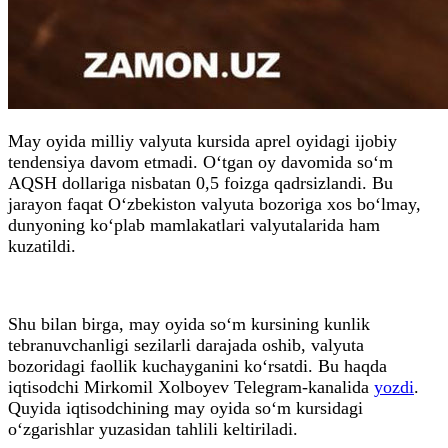
May oyida milliy valyuta kursida aprel oyidagi ijobiy
tendensiya davom etmadi. O‘tgan oy davomida so‘m
AQSH dollariga nisbatan 0,5 foizga qadrsizlandi. Bu
jarayon faqat O‘zbekiston valyuta bozoriga xos bo‘lmay,
dunyoning ko‘plab mamlakatlari valyutalarida ham
kuzatildi.
Shu bilan birga, may oyida so‘m kursining kunlik
tebranuvchanligi sezilarli darajada oshib, valyuta
bozoridagi faollik kuchayganini ko‘rsatdi. Bu haqda
iqtisodchi Mirkomil Xolboyev Telegram-kanalida
yozdi
.
Quyida iqtisodchining may oyida so‘m kursidagi
o‘zgarishlar yuzasidan tahlili keltiriladi.