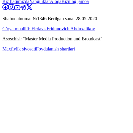
Biz haqimizda
Yangiliklar
Aloqa
Bizning jamoa
Shahodatnoma: №1346 Berilgan sana: 28.05.2020
G'oya muallifi: Firdavs Fridunovich Abduxalikov
Asoschisi: "Master Media Production and Broadcast"
Maxfiylik siyosati
Foydalanish shartlari