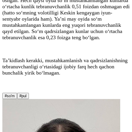
oshgan. Hech qaysi oyda so‘m mustahkamlangan kunlarda
o‘rtacha kunlik tebranuvchanlik 0,51 foizdan oshmagan edi
(hatto so‘mning volotilligi Keskin kengaygan iyun-
sentyabr oylarida ham). Ya’ni may oyida so‘m
mustahkamlangan kunlarda eng yuqori tebranuvchanlik
qayd etilgan. So‘m qadrsizlangan kunlar uchun o‘rtacha
tebranuvchanlik esa 0,23 foizga teng bo‘lgan.
Ta’kidlash kerakki, mustahkamlanish va qadrsizlanishning
tebranuvchanligi o‘rtasidagi ijobiy farq hech qachon
bunchalik yirik bo‘lmagan.
#so'm
#pul