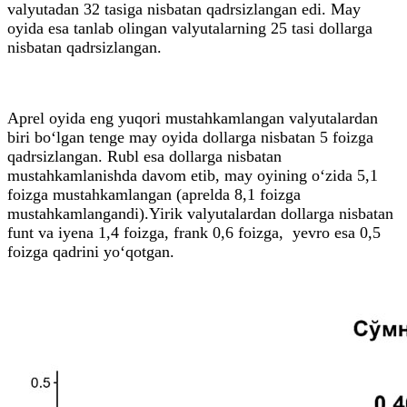
valyutadan 32 tasiga nisbatan qadrsizlangan edi. May
oyida esa tanlab olingan valyutalarning 25 tasi dollarga
nisbatan qadrsizlangan.
Aprel oyida eng yuqori mustahkamlangan valyutalardan
biri bo‘lgan tenge may oyida dollarga nisbatan 5 foizga
qadrsizlangan. Rubl esa dollarga nisbatan
mustahkamlanishda davom etib, may oyining o‘zida 5,1
foizga mustahkamlangan (aprelda 8,1 foizga
mustahkamlangandi).Yirik valyutalardan dollarga nisbatan
funt va iyena 1,4 foizga, frank 0,6 foizga, yevro esa 0,5
foizga qadrini yo‘qotgan.