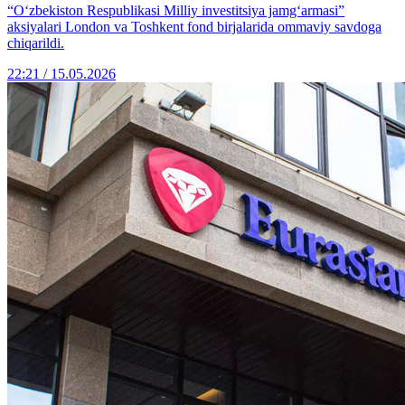
“O‘zbekiston Respublikasi Milliy investitsiya jamg‘armasi”
aksiyalari London va Toshkent fond birjalarida ommaviy savdoga
chiqarildi.
22:21 / 15.05.2026