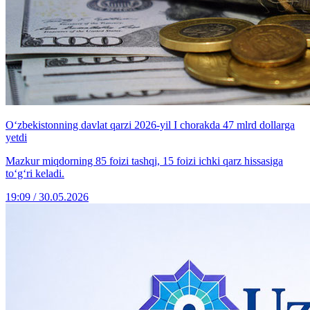
O‘zbekistonning davlat qarzi 2026-yil I chorakda 47 mlrd dollarga
yetdi
Mazkur miqdorning 85 foizi tashqi, 15 foizi ichki qarz hissasiga
to‘g‘ri keladi.
19:09 / 30.05.2026