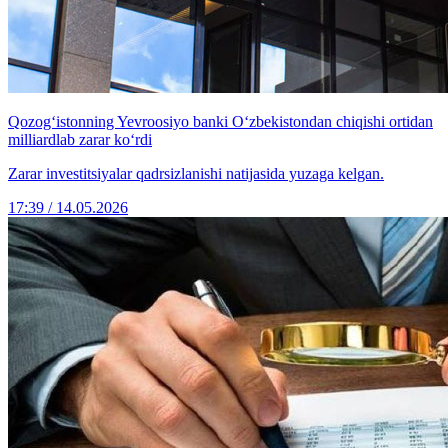
Qozog‘istonning Yevroosiyo banki O‘zbekistondan chiqishi ortidan
milliardlab zarar ko‘rdi
Zarar investitsiyalar qadrsizlanishi natijasida yuzaga kelgan.
17:39 / 14.05.2026