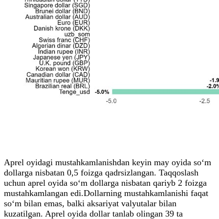
Aprel oyidagi mustahkamlanishdan keyin may oyida so‘m
dollarga nisbatan 0,5 foizga qadrsizlangan. Taqqoslash
uchun aprel oyida so‘m dollarga nisbatan qariyb 2 foizga
mustahkamlangan edi.Dollarning mustahkamlanishi faqat
so‘m bilan emas, balki aksariyat valyutalar bilan
kuzatilgan. Aprel oyida dollar tanlab olingan 39 ta