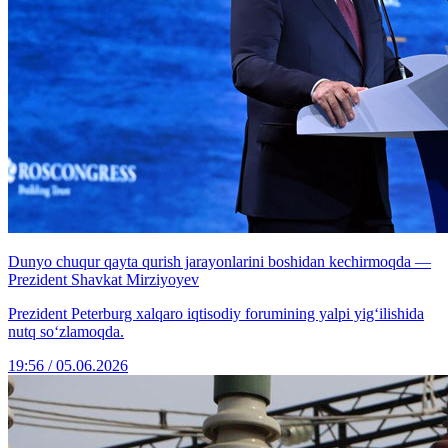
Dunyo chuqur qayta qurish jarayonlarini boshidan kechirmoqda —
Prezident Shavkat Mirziyoyev
Prezident Peterburg xalqaro iqtisodiy forumining yalpi yig‘ilishida
nutq so‘zlamoqda.
19:56 / 05.06.2026