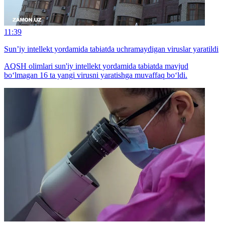
11:39
Sun’iy intellekt yordamida tabiatda uchramaydigan viruslar yaratildi
AQSH olimlari sun'iy intellekt yordamida tabiatda mavjud
bo‘lmagan 16 ta yangi virusni yaratishga muvaffaq bo‘ldi.