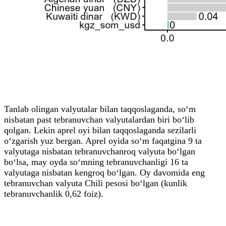
Tanlab olingan valyutalar bilan taqqoslaganda, so‘m
nisbatan past tebranuvchan valyutalardan biri bo‘lib
qolgan. Lekin aprel oyi bilan taqqoslaganda sezilarli
o‘zgarish yuz bergan. Aprel oyida so‘m faqatgina 9 ta
valyutaga nisbatan tebranuvchanroq valyuta bo‘lgan
bo‘lsa, may oyda so‘mning tebranuvchanligi 16 ta
valyutaga nisbatan kengroq bo‘lgan. Oy davomida eng
tebranuvchan valyuta Chili pesosi bo‘lgan (kunlik
tebranuvchanlik 0,62 foiz).