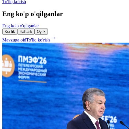
To'liq ko'rish
Eng ko'p o'qilganlar
Eng ko'p o'qilganlar
Kunlik
Haftalik
Oylik
Mavzuga oid
To'liq ko'rish