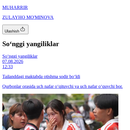
MUHARRIR
ZULAYHO MO'MINOVA
Ulashish
So‘nggi yangiliklar
So‘nggi yangiliklar
07.08.2026
12:33
Tailanddagi maktabda otishma sodir bo‘ldi
Qurbonlar orasida uch nafar o‘qituvchi va uch nafar o‘quvchi bor.