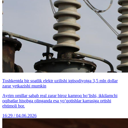
Toshkentda bir soatlik elektr uzilishi iqtisodiyotga 3,5 mln dollar
zarar yetkazishi mumkin
Ayrim omillar sabab real zarar biroz kamroq bo‘lishi, ikkilamchi
oqibatlar hisobga olinganda esa yo‘qotishlar karrasiga ortishi
ehtimoli bor.
16:29 / 04.06.2026