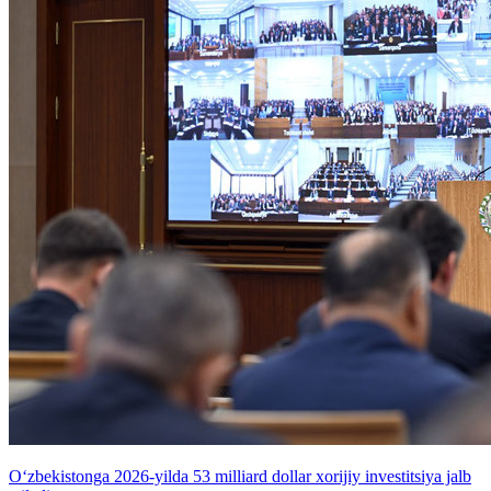
O‘zbekistonga 2026-yilda 53 milliard dollar xorijiy investitsiya jalb