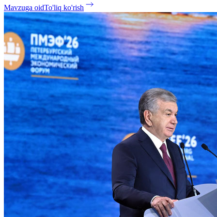
Mavzuga oid
To'liq ko'rish