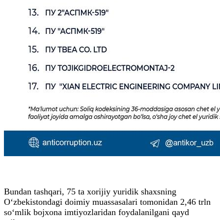
Bundan tashqari, 75 ta xorijiy yuridik shaxsning
O‘zbekistondagi doimiy muassasalari tomonidan 2,46 trln
so‘mlik bojxona imtiyozlaridan foydalanilgani qayd