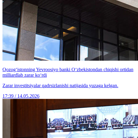
Qozog‘istonning Yevroosiyo banki O‘zbekistondan chiqishi ortidan
milliardlab zarar ko‘rdi
Zarar investitsiyalar qadrsizlanishi natijasida yuzaga kelgan.
17:39 / 14.05.2026