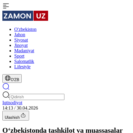
O'zbekiston
Jahon
Siyosat
Jinoyat
Madaniyat
Sport
Salomatlik
Lifestyle
O'ZB
Iqtisodiyot
14:13 / 30.04.2026
Ulashish
O‘zbekistonda tashkilot va muassasalar