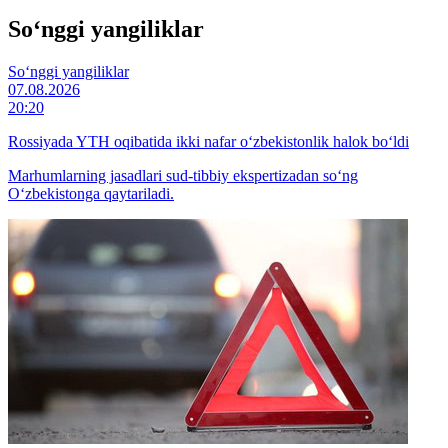
So‘nggi yangiliklar
So‘nggi yangiliklar
07.08.2026
20:20
Rossiyada YTH oqibatida ikki nafar o‘zbekistonlik halok bo‘ldi
Marhumlarning jasadlari sud-tibbiy ekspertizadan so‘ng
O‘zbekistonga qaytariladi.