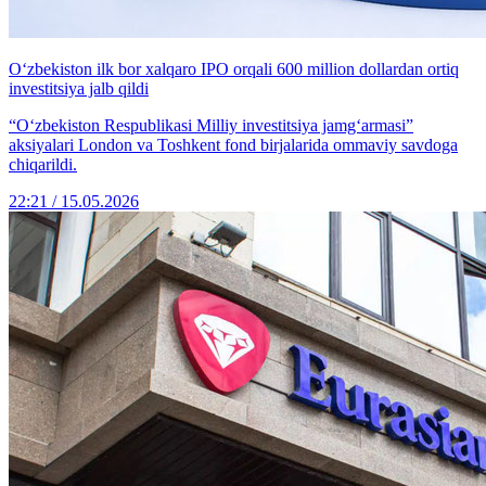
O‘zbekiston ilk bor xalqaro IPO orqali 600 million dollardan ortiq
investitsiya jalb qildi
“O‘zbekiston Respublikasi Milliy investitsiya jamg‘armasi”
aksiyalari London va Toshkent fond birjalarida ommaviy savdoga
chiqarildi.
22:21 / 15.05.2026