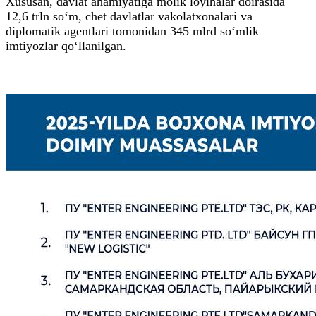
Xususan, davlat ahamiyatiga molik loyihalar doirasida
12,6 trln so‘m, chet davlatlar vakolatxonalari va
diplomatik agentlari tomonidan 345 mlrd so‘mlik
imtiyozlar qo‘llanilgan.