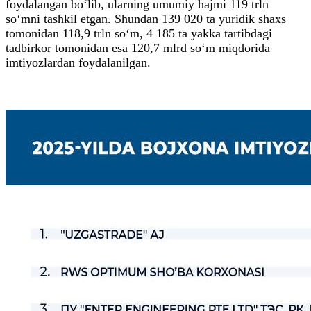
foydalangan bo‘lib, ularning umumiy hajmi 119 trln
so‘mni tashkil etgan. Shundan 139 020 ta yuridik shaxs
tomonidan 118,9 trln so‘m, 4 185 ta yakka tartibdagi
tadbirkor tomonidan esa 120,7 mlrd so‘m miqdorida
imtiyozlardan foydalanilgan.