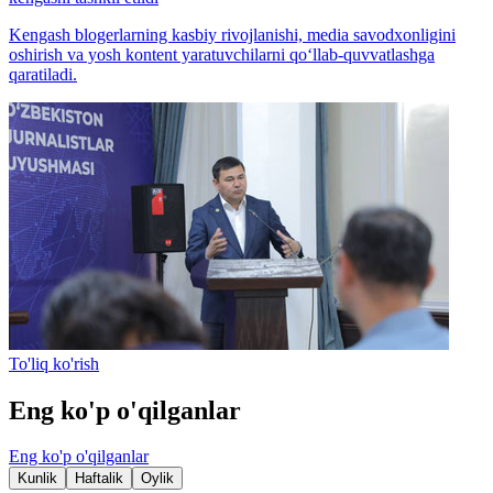
Kengash blogerlarning kasbiy rivojlanishi, media savodxonligini
oshirish va yosh kontent yaratuvchilarni qo‘llab-quvvatlashga
qaratiladi.
To'liq ko'rish
Eng ko'p o'qilganlar
Eng ko'p o'qilganlar
Kunlik
Haftalik
Oylik