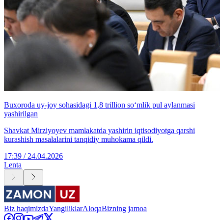
Buxoroda uy-joy sohasidagi 1,8 trillion so‘mlik pul aylanmasi
yashirilgan
Shavkat Mirziyoyev mamlakatda yashirin iqtisodiyotga qarshi
kurashish masalalarini tanqidiy muhokama qildi.
17:39 / 24.04.2026
Lenta
Biz haqimizda
Yangiliklar
Aloqa
Bizning jamoa