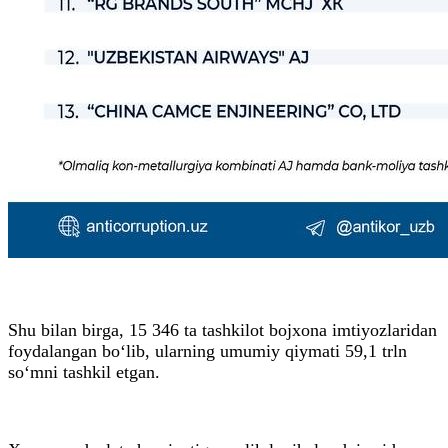
Shu bilan birga, 15 346 ta tashkilot bojxona imtiyozlaridan
foydalangan bo‘lib, ularning umumiy qiymati 59,1 trln
so‘mni tashkil etgan.