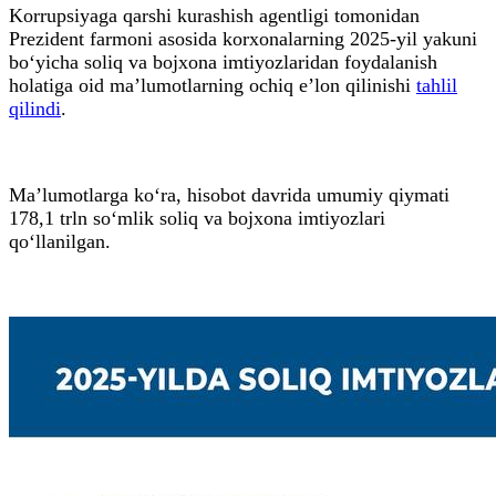
Korrupsiyaga qarshi kurashish agentligi tomonidan
Prezident farmoni asosida korxonalarning 2025-yil yakuni
bo‘yicha soliq va bojxona imtiyozlaridan foydalanish
holatiga oid ma’lumotlarning ochiq e’lon qilinishi
tahlil
qilindi
.
Ma’lumotlarga ko‘ra, hisobot davrida umumiy qiymati
178,1 trln so‘mlik soliq va bojxona imtiyozlari
qo‘llanilgan.