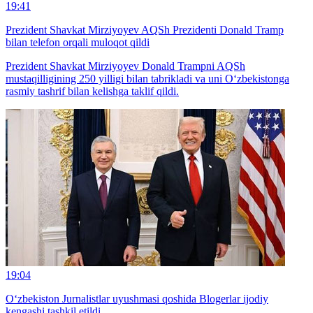
19:41
Prezident Shavkat Mirziyoyev AQSh Prezidenti Donald Tramp
bilan telefon orqali muloqot qildi
Prezident Shavkat Mirziyoyev Donald Trampni AQSh
mustaqilligining 250 yilligi bilan tabrikladi va uni O‘zbekistonga
rasmiy tashrif bilan kelishga taklif qildi.
19:04
O‘zbekiston Jurnalistlar uyushmasi qoshida Blogerlar ijodiy
kengashi tashkil etildi