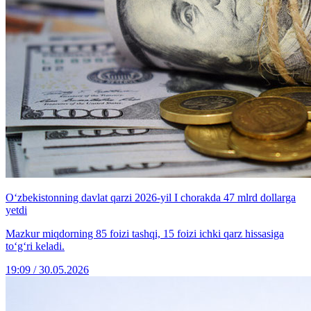
O‘zbekistonning davlat qarzi 2026-yil I chorakda 47 mlrd dollarga
yetdi
Mazkur miqdorning 85 foizi tashqi, 15 foizi ichki qarz hissasiga
to‘g‘ri keladi.
19:09 / 30.05.2026