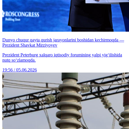
Dunyo chuqur qayta qurish jarayonlarini boshidan kechirmoqda —
Prezident Shavkat Mirziyoyev
Prezident Peterburg xalqaro iqtisodiy forumining yalpi yig‘ilishida
nutq so‘zlamoqda.
19:56 / 05.06.2026