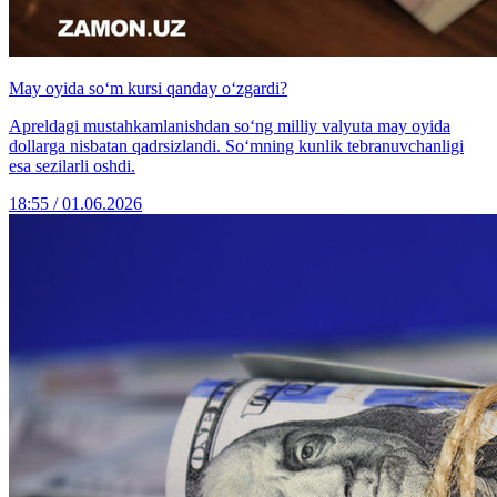
May oyida so‘m kursi qanday o‘zgardi?
Apreldagi mustahkamlanishdan so‘ng milliy valyuta may oyida
dollarga nisbatan qadrsizlandi. So‘mning kunlik tebranuvchanligi
esa sezilarli oshdi.
18:55 / 01.06.2026