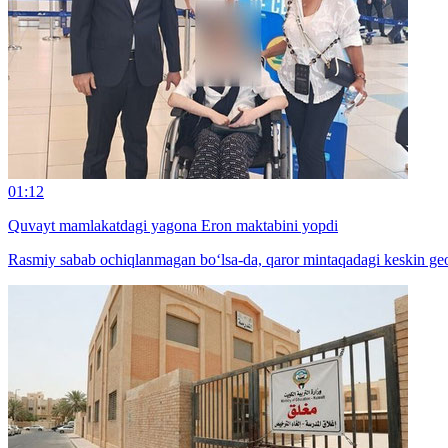
01:12
Quvayt mamlakatdagi yagona Eron maktabini yopdi
Rasmiy sabab ochiqlanmagan bo‘lsa-da, qaror mintaqadagi keskin geos