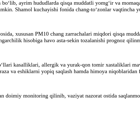
bo‘lib, ayrim hududlarda qisqa muddatli yomg‘ir va momaqal
mkin. Shamol kuchayishi fonida chang-to‘zonlar vaqtincha yu
avosida, xususan PM10 chang zarrachalari miqdori qisqa mudda
garchilik hisobiga havo asta-sekin tozalanishi prognoz qilin
ari kasalliklari, allergik va yurak-qon tomir xastaliklari mav
aza va eshiklarni yopiq saqlash hamda himoya niqoblaridan fo
n doimiy monitoring qilinib, vaziyat nazorat ostida saqlanm