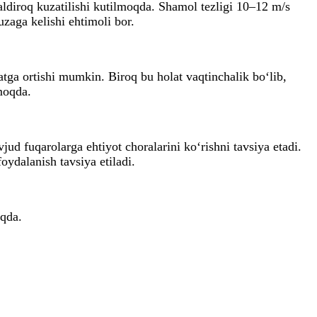
diroq kuzatilishi kutilmoqda. Shamol tezligi 10–12 m/s
zaga kelishi ehtimoli bor.
tga ortishi mumkin. Biroq bu holat vaqtinchalik bo‘lib,
moqda.
jud fuqarolarga ehtiyot choralarini ko‘rishni tavsiya etadi.
ydalanish tavsiya etiladi.
oqda.