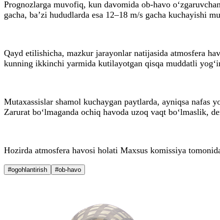
Prognozlarga muvofiq, kun davomida ob-havo o‘zgaruvchan 
gacha, ba’zi hududlarda esa 12–18 m/s gacha kuchayishi mu
Qayd etilishicha, mazkur jarayonlar natijasida atmosfera h
kunning ikkinchi yarmida kutilayotgan qisqa muddatli yog‘in
Mutaxassislar shamol kuchaygan paytlarda, ayniqsa nafas yo‘ll
Zarurat bo‘lmaganda ochiq havoda uzoq vaqt bo‘lmaslik, der
Hozirda atmosfera havosi holati Maxsus komissiya tomonida
#ogohlantirish
#ob-havo