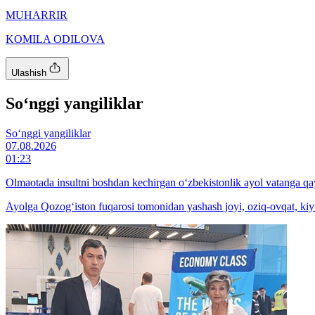
MUHARRIR
KOMILA ODILOVA
Ulashish
So‘nggi yangiliklar
So‘nggi yangiliklar
07.08.2026
01:23
Olmaotada insultni boshdan kechirgan o‘zbekistonlik ayol vatanga qay
Ayolga Qozog‘iston fuqarosi tomonidan yashash joyi, oziq-ovqat, kiyi