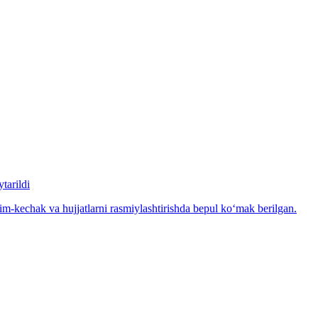
tarildi
m-kechak va hujjatlarni rasmiylashtirishda bepul ko‘mak berilgan.