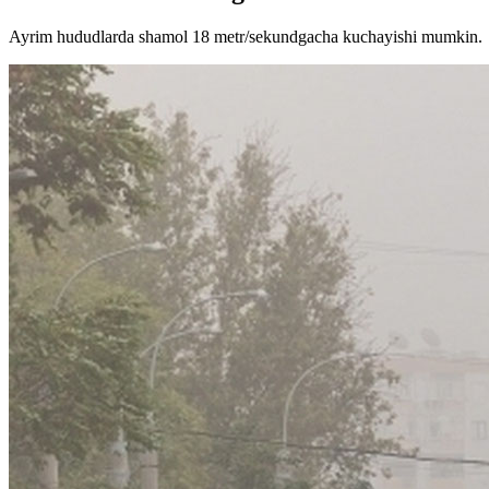
Ayrim hududlarda shamol 18 metr/sekundgacha kuchayishi mumkin.