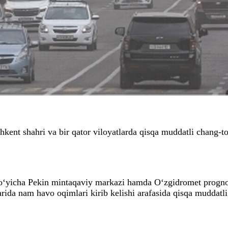
ent shahri va bir qator viloyatlarda qisqa muddatli chang-to
o‘yicha Pekin mintaqaviy markazi hamda O‘zgidromet prognoz
rida nam havo oqimlari kirib kelishi arafasida qisqa muddatl