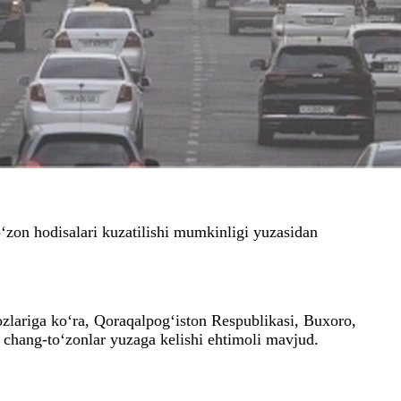
‘zon hodisalari kuzatilishi mumkinligi yuzasidan
lariga ko‘ra, Qoraqalpog‘iston Respublikasi, Buxoro,
i chang-to‘zonlar yuzaga kelishi ehtimoli mavjud.