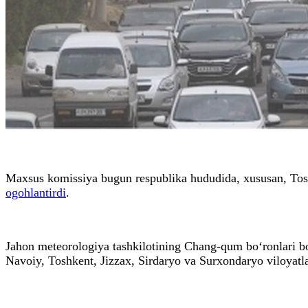
Maxsus komissiya bugun respublika hududida, xususan, Toshk
ogohlantirdi
.
Jahon meteorologiya tashkilotining Chang-qum bo‘ronlari b
Navoiy, Toshkent, Jizzax, Sirdaryo va Surxondaryo viloyatla