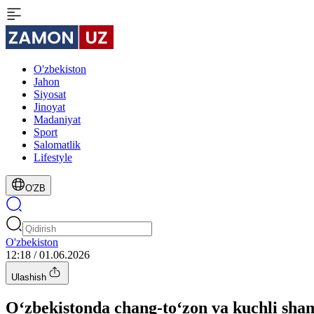
O'zbekiston
Jahon
Siyosat
Jinoyat
Madaniyat
Sport
Salomatlik
Lifestyle
O'ZB
O'zbekiston
12:18 / 01.06.2026
Ulashish
O‘zbekistonda chang-to‘zon va kuchli sham