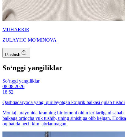
MUHARRIR
ZULAYHO MO'MINOVA
Ulashish
So‘nggi yangiliklar
So‘nggi yangiliklar
08.08.2026
18:52
Qashqadaryoda yangi qurilayotgan ko‘prik balkasi qulab tushdi
Montaj jarayonida kranning bir tomoni oldin ko‘tarilgani sabab
balkaga ortiqcha yuk tushib, uning sinishiga olib kelgan. Hodisa
oqibatida hech kim jabrlanmagan.