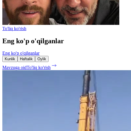
To'liq ko'rish
Eng ko'p o'qilganlar
Eng ko'p o'qilganlar
Kunlik
Haftalik
Oylik
Mavzuga oid
To'liq ko'rish