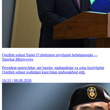
Qurilish sohasi Yangi O‘zbekiston qiyofasini belgilamoqda —
Shavkat Mirziyoyev
Prezident quruvchilar, me’morlar, muhandislar va soha faxriylarini
Qurilish sohasi xodimlari kuni bilan muborakbod etdi.
16:33 / 08.08.2026