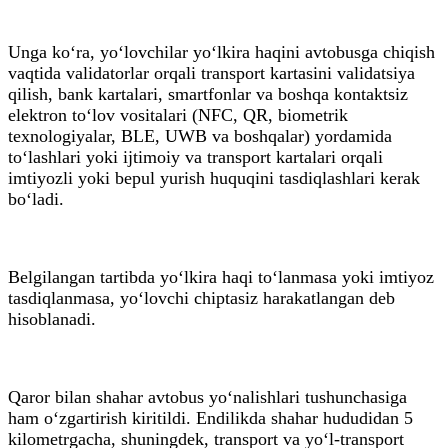
Unga ko‘ra, yo‘lovchilar yo‘lkira haqini avtobusga chiqish
vaqtida validatorlar orqali transport kartasini validatsiya
qilish, bank kartalari, smartfonlar va boshqa kontaktsiz
elektron to‘lov vositalari (NFC, QR, biometrik
texnologiyalar, BLE, UWB va boshqalar) yordamida
to‘lashlari yoki ijtimoiy va transport kartalari orqali
imtiyozli yoki bepul yurish huquqini tasdiqlashlari kerak
bo‘ladi.
Belgilangan tartibda yo‘lkira haqi to‘lanmasa yoki imtiyoz
tasdiqlanmasa, yo‘lovchi chiptasiz harakatlangan deb
hisoblanadi.
Qaror bilan shahar avtobus yo‘nalishlari tushunchasiga
ham o‘zgartirish kiritildi. Endilikda shahar hududidan 5
kilometrgacha, shuningdek, transport va yo‘l-transport