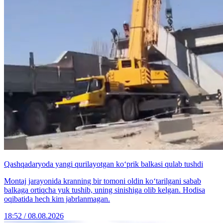
Qashqadaryoda yangi qurilayotgan ko‘prik balkasi qulab tushdi
Montaj jarayonida kranning bir tomoni oldin ko‘tarilgani sabab
balkaga ortiqcha yuk tushib, uning sinishiga olib kelgan. Hodisa
oqibatida hech kim jabrlanmagan.
18:52 / 08.08.2026