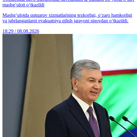
mashg‘uloti o‘tkazildi
Mashg‘ulotda qutqaruv xizmatlarining tezkorligi, o‘zaro hamkorligi
va jabrlanganlarni evakuatsiya qilish jarayoni sinovdan o‘tkazildi.
18:29 / 08.08.2026