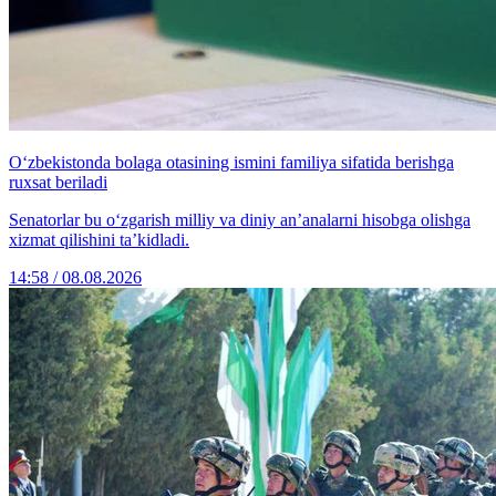
O‘zbekistonda bolaga otasining ismini familiya sifatida berishga
ruxsat beriladi
Senatorlar bu o‘zgarish milliy va diniy an’analarni hisobga olishga
xizmat qilishini ta’kidladi.
14:58 / 08.08.2026