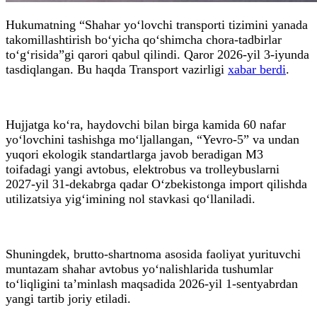
Hukumatning “Shahar yo‘lovchi transporti tizimini yanada
takomillashtirish bo‘yicha qo‘shimcha chora-tadbirlar
to‘g‘risida”gi qarori qabul qilindi. Qaror 2026-yil 3-iyunda
tasdiqlangan. Bu haqda Transport vazirligi
xabar berdi
.
Hujjatga ko‘ra, haydovchi bilan birga kamida 60 nafar
yo‘lovchini tashishga mo‘ljallangan, “Yevro-5” va undan
yuqori ekologik standartlarga javob beradigan M3
toifadagi yangi avtobus, elektrobus va trolleybuslarni
2027-yil 31-dekabrga qadar O‘zbekistonga import qilishda
utilizatsiya yig‘imining nol stavkasi qo‘llaniladi.
Shuningdek, brutto-shartnoma asosida faoliyat yurituvchi
muntazam shahar avtobus yo‘nalishlarida tushumlar
to‘liqligini ta’minlash maqsadida 2026-yil 1-sentyabrdan
yangi tartib joriy etiladi.