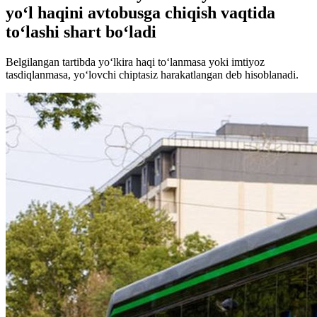
yo‘l haqini avtobusga chiqish vaqtida
to‘lashi shart bo‘ladi
Belgilangan tartibda yo‘lkira haqi to‘lanmasa yoki imtiyoz
tasdiqlanmasa, yo‘lovchi chiptasiz harakatlangan deb hisoblanadi.