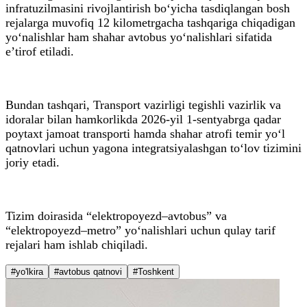
infratuzilmasini rivojlantirish bo‘yicha tasdiqlangan bosh
rejalarga muvofiq 12 kilometrgacha tashqariga chiqadigan
yo‘nalishlar ham shahar avtobus yo‘nalishlari sifatida
e’tirof etiladi.
Bundan tashqari, Transport vazirligi tegishli vazirlik va
idoralar bilan hamkorlikda 2026-yil 1-sentyabrga qadar
poytaxt jamoat transporti hamda shahar atrofi temir yo‘l
qatnovlari uchun yagona integratsiyalashgan to‘lov tizimini
joriy etadi.
Tizim doirasida “elektropoyezd–avtobus” va
“elektropoyezd–metro” yo‘nalishlari uchun qulay tarif
rejalari ham ishlab chiqiladi.
#yo'lkira
#avtobus qatnovi
#Toshkent