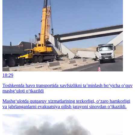
18:29
Toshkentda havo transportida xavfsizlikni ta’minlash bo‘yicha o‘quv
mashg‘uloti o‘tkazildi
Mashg‘ulotda qutqaruv xizmatlarining tezkorligi, o‘zaro hamkorligi
va jabrlanganlarni evakuatsiya qilish jarayoni sinovdan o‘tkazildi.