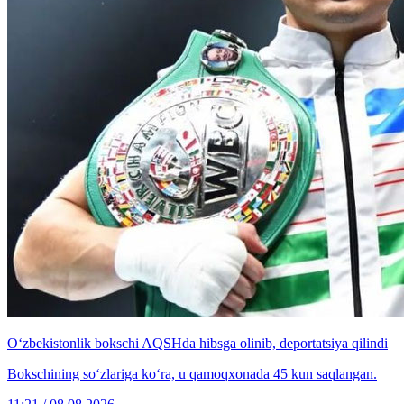
O‘zbekistonlik bokschi AQSHda hibsga olinib, deportatsiya qilindi
Bokschining so‘zlariga ko‘ra, u qamoqxonada 45 kun saqlangan.