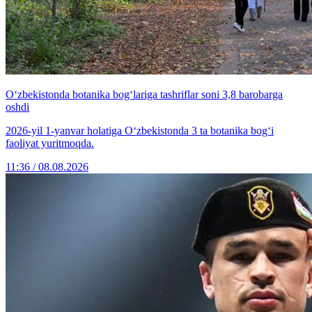
O‘zbekistonda botanika bog‘lariga tashriflar soni 3,8 barobarga
oshdi
2026-yil 1-yanvar holatiga O‘zbekistonda 3 ta botanika bog‘i
faoliyat yuritmoqda.
11:36 / 08.08.2026