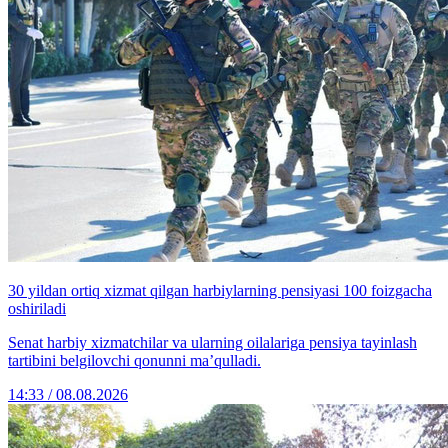
30 yildan ortiq xizmat qilgan harbiylarning pensiyasi 100 foizgacha
oshiriladi
Senat harbiy xizmatchilar va ularning oilalariga pensiya tayinlash
tartibini belgilovchi qonunni ma’qulladi.
14:33 / 08.08.2026