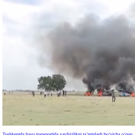
Toshkentda havo transportida xavfsizlikni ta’minlash bo‘yicha o‘quv