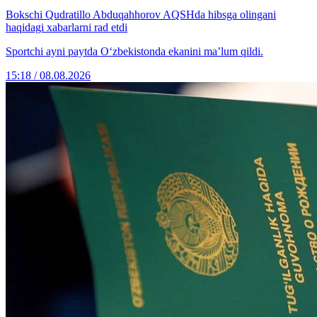
Bokschi Qudratillo Abduqahhorov AQSHda hibsga olingani
haqidagi xabarlarni rad etdi
Sportchi ayni paytda O‘zbekistonda ekanini ma’lum qildi.
15:18 / 08.08.2026