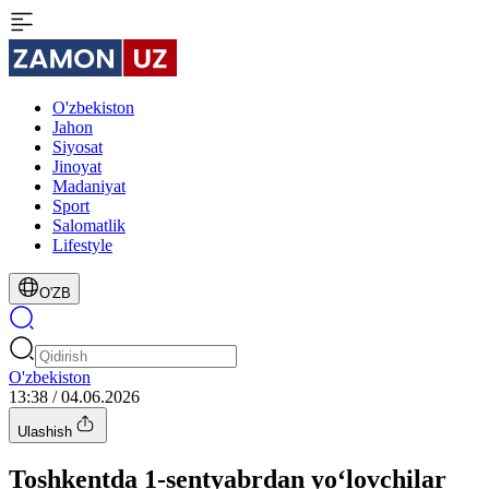
O'zbekiston
Jahon
Siyosat
Jinoyat
Madaniyat
Sport
Salomatlik
Lifestyle
O'ZB
O'zbekiston
13:38 / 04.06.2026
Ulashish
Toshkentda 1-sentyabrdan yo‘lovchilar