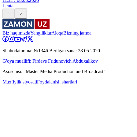
11:21 / 08.08.2026
Lenta
Biz haqimizda
Yangiliklar
Aloqa
Bizning jamoa
Shahodatnoma: №1346 Berilgan sana: 28.05.2020
G'oya muallifi: Firdavs Fridunovich Abduxalikov
Asoschisi: "Master Media Production and Broadcast"
Maxfiylik siyosati
Foydalanish shartlari