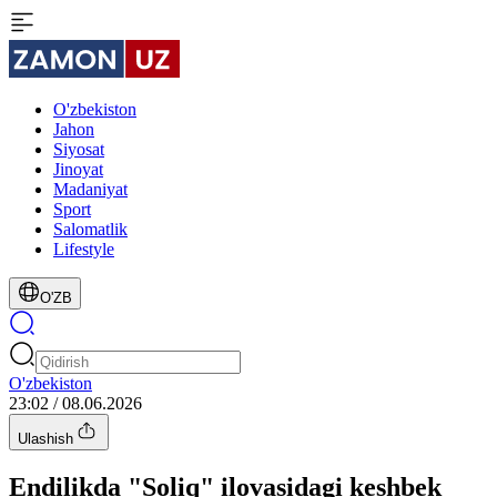
O'zbekiston
Jahon
Siyosat
Jinoyat
Madaniyat
Sport
Salomatlik
Lifestyle
O'ZB
O'zbekiston
23:02 / 08.06.2026
Ulashish
Endilikda "Soliq" ilovasidagi keshbek