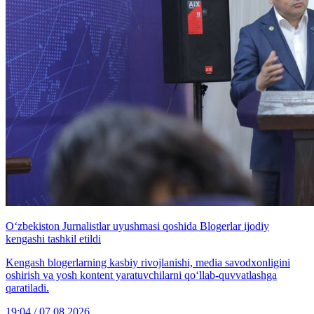
O‘zbekiston Jurnalistlar uyushmasi qoshida Blogerlar ijodiy
kengashi tashkil etildi
Kengash blogerlarning kasbiy rivojlanishi, media savodxonligini
oshirish va yosh kontent yaratuvchilarni qo‘llab-quvvatlashga
qaratiladi.
19:04 / 07.08.2026