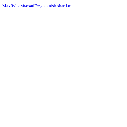
Maxfiylik siyosati
Foydalanish shartlari