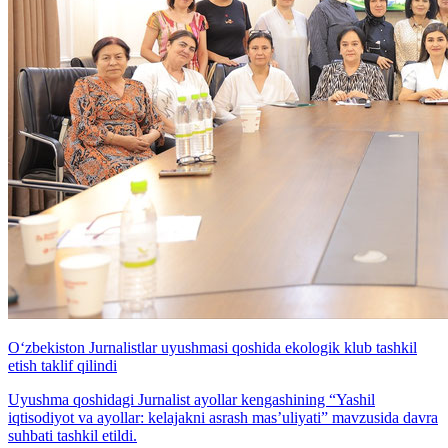
O‘zbekiston Jurnalistlar uyushmasi qoshida ekologik klub tashkil
etish taklif qilindi
Uyushma qoshidagi Jurnalist ayollar kengashining “Yashil
iqtisodiyot va ayollar: kelajakni asrash mas’uliyati” mavzusida davra
suhbati tashkil etildi.