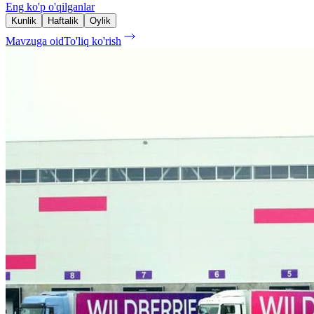
Eng ko'p o'qilganlar
Kunlik
Haftalik
Oylik
Mavzuga oid
To'liq ko'rish