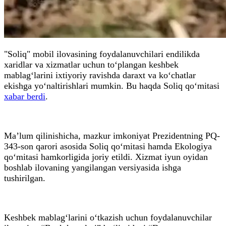
"Soliq" mobil ilovasining foydalanuvchilari endilikda
xaridlar va xizmatlar uchun to‘plangan keshbek
mablag‘larini ixtiyoriy ravishda daraxt va ko‘chatlar
ekishga yo‘naltirishlari mumkin. Bu haqda Soliq qo‘mitasi
xabar berdi
.
Ma’lum qilinishicha, mazkur imkoniyat Prezidentning PQ-
343-son qarori asosida Soliq qo‘mitasi hamda Ekologiya
qo‘mitasi hamkorligida joriy etildi. Xizmat iyun oyidan
boshlab ilovaning yangilangan versiyasida ishga
tushirilgan.
Keshbek mablag‘larini o‘tkazish uchun foydalanuvchilar