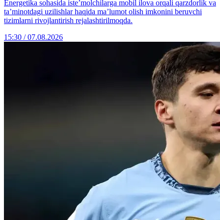
Energetika sohasida iste’molchilarga mobil ilova orqali qarzdorlik va
ta’minotdagi uzilishlar haqida ma’lumot olish imkonini beruvchi
tizimlarni rivojlantirish rejalashtirilmoqda.
15:30 / 07.08.2026