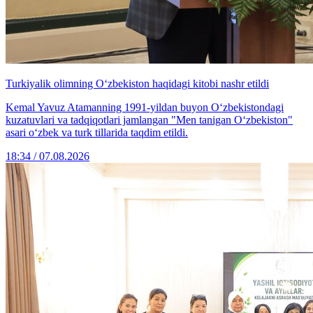
Turkiyalik olimning O‘zbekiston haqidagi kitobi nashr etildi
Kemal Yavuz Atamanning 1991-yildan buyon O‘zbekistondagi
kuzatuvlari va tadqiqotlari jamlangan "Men tanigan O‘zbekiston"
asari o‘zbek va turk tillarida taqdim etildi.
18:34 / 07.08.2026