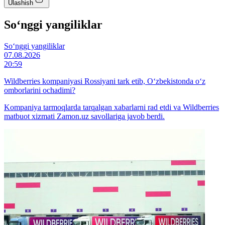
Ulashish
So‘nggi yangiliklar
So‘nggi yangiliklar
07.08.2026
20:59
Wildberries kompaniyasi Rossiyani tark etib, O‘zbekistonda o‘z
omborlarini ochadimi?
Kompaniya tarmoqlarda tarqalgan xabarlarni rad etdi va Wildberries
matbuot xizmati Zamon.uz savollariga javob berdi.