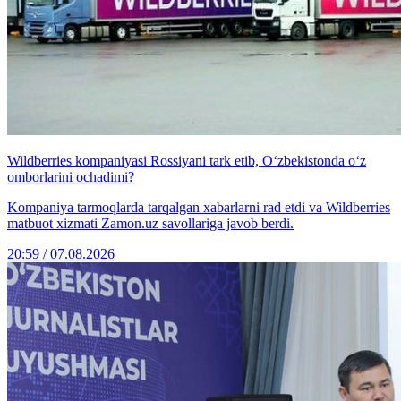
Wildberries kompaniyasi Rossiyani tark etib, O‘zbekistonda o‘z
omborlarini ochadimi?
Kompaniya tarmoqlarda tarqalgan xabarlarni rad etdi va Wildberries
matbuot xizmati Zamon.uz savollariga javob berdi.
20:59 / 07.08.2026