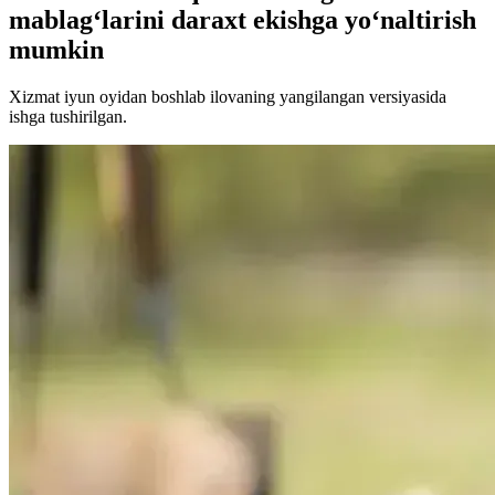
mablag‘larini daraxt ekishga yo‘naltirish
mumkin
Xizmat iyun oyidan boshlab ilovaning yangilangan versiyasida
ishga tushirilgan.