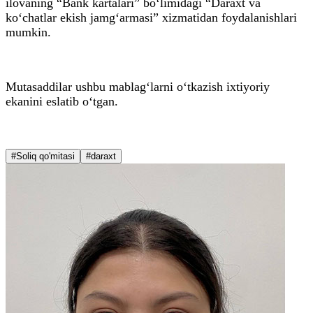
ilovaning “Bank kartalari” bo‘limidagi “Daraxt va
ko‘chatlar ekish jamg‘armasi” xizmatidan foydalanishlari
mumkin.
Mutasaddilar ushbu mablag‘larni o‘tkazish ixtiyoriy
ekanini eslatib o‘tgan.
#Soliq qo'mitasi
#daraxt