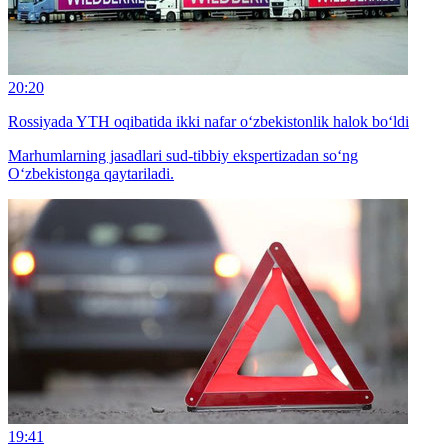
20:20
Rossiyada YTH oqibatida ikki nafar o‘zbekistonlik halok bo‘ldi
Marhumlarning jasadlari sud-tibbiy ekspertizadan so‘ng
O‘zbekistonga qaytariladi.
19:41