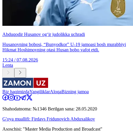
Abduqodir Husanov og‘ir judolikka uchradi
Husanovning bobosi, “Bunyodkor” U-19 jamoasi bosh murabbiyi
Hikmat Hoshimovning otasi Husan bobo vafot etdi.
15:24 / 07.08.2026
Lenta
Biz haqimizda
Yangiliklar
Aloqa
Bizning jamoa
Shahodatnoma: №1346 Berilgan sana: 28.05.2020
G'oya muallifi: Firdavs Fridunovich Abduxalikov
Asoschisi: "Master Media Production and Broadcast"