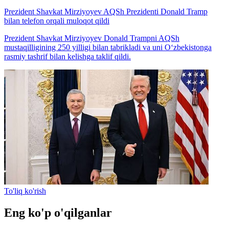
Prezident Shavkat Mirziyoyev AQSh Prezidenti Donald Tramp
bilan telefon orqali muloqot qildi
Prezident Shavkat Mirziyoyev Donald Trampni AQSh
mustaqilligining 250 yilligi bilan tabrikladi va uni O‘zbekistonga
rasmiy tashrif bilan kelishga taklif qildi.
To'liq ko'rish
Eng ko'p o'qilganlar