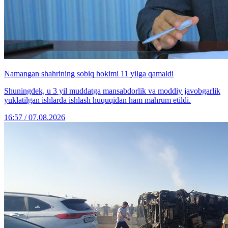
Namangan shahrining sobiq hokimi 11 yilga qamaldi
Shuningdek, u 3 yil muddatga mansabdorlik va moddiy javobgarlik
yuklatilgan ishlarda ishlash huquqidan ham mahrum etildi.
16:57 / 07.08.2026