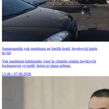
Samarqandda yuk mashinasi ag‘darilib ketdi, haydovchi halok
bo‘ldi
Yuk mashinasi kabinasida yong‘in chiqishi ortidan haydovchi
boshqaruvni yo‘qotib, beton to‘siqqa urilgan.
15:46 / 07.08.2026