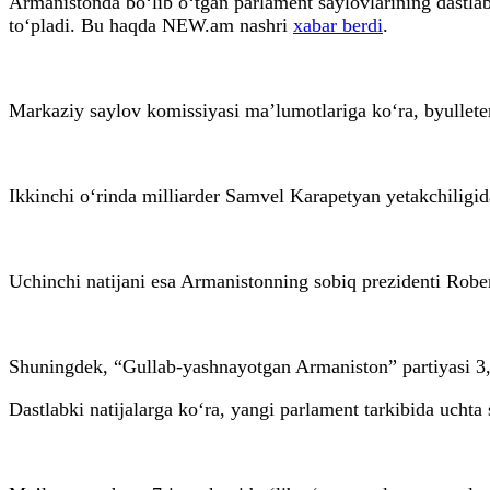
Armanistonda bo‘lib o‘tgan parlament saylovlarining dastlab
to‘pladi. Bu haqda NEW.am nashri
xabar berdi
.
Markaziy saylov komissiyasi ma’lumotlariga ko‘ra, byulleten
Ikkinchi o‘rinda milliarder Samvel Karapetyan yetakchiligid
Uchinchi natijani esa Armanistonning sobiq prezidenti Rober
Shuningdek, “Gullab-yashnayotgan Armaniston” partiyasi 3,99
Dastlabki natijalarga ko‘ra, yangi parlament tarkibida ucht