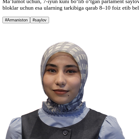
Ma’lumot uchun, 7-iyun kuni bo‘lib o‘tgan parlament saylovla
bloklar uchun esa ularning tarkibiga qarab 8–10 foiz etib be
#Armaniston
#saylov