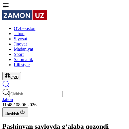
O'zbekiston
Jahon
Siyosat
Jinoyat
Madaniyat
Sport
Salomatlik
Lifestyle
O'ZB
Jahon
11:48 / 08.06.2026
Ulashish
Pashinyan saylovda g‘alaba qozondi