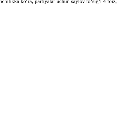
hilikka ko‘ra, partiyalar uchun saylov to‘sig‘i 4 foiz,