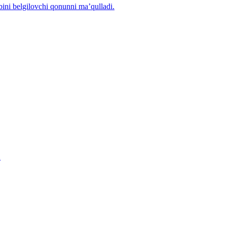
ibini belgilovchi qonunni ma’qulladi.
n