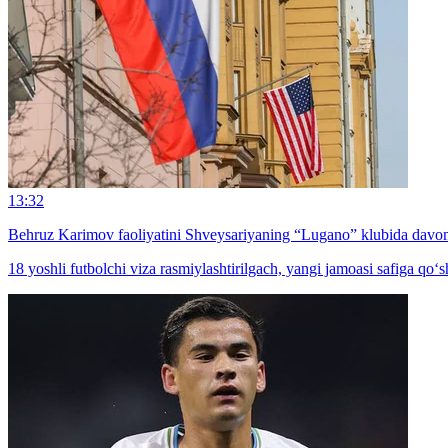
13:32
Behruz Karimov faoliyatini Shveysariyaning “Lugano” klubida davom
18 yoshli futbolchi viza rasmiylashtirilgach, yangi jamoasi safiga qo‘sh