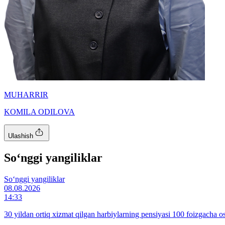
MUHARRIR
KOMILA ODILOVA
Ulashish
So‘nggi yangiliklar
So‘nggi yangiliklar
08.08.2026
14:33
30 yildan ortiq xizmat qilgan harbiylarning pensiyasi 100 foizgacha os