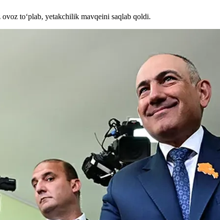
 ovoz to‘plab, yetakchilik mavqeini saqlab qoldi.