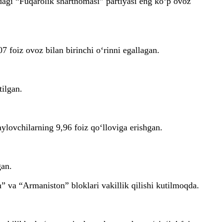
idagi “Fuqarolik shartnomasi” partiyasi eng ko‘p ovoz
 foiz ovoz bilan birinchi o‘rinni egallagan.
tilgan.
ylovchilarning 9,96 foiz qo‘lloviga erishgan.
gan.
” va “Armaniston” bloklari vakillik qilishi kutilmoqda.