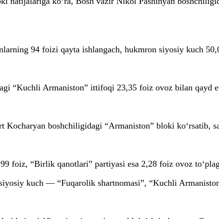
ki natijalariga ko‘ra, Bosh vazir Nikol Pashinyan boshchilig
larning 94 foizi qayta ishlangach, hukmron siyosiy kuch 50,07
agi “Kuchli Armaniston” ittifoqi 23,35 foiz ovoz bilan qayd e
t Kocharyan boshchiligidagi “Armaniston” bloki ko‘rsatib, sa
 foiz, “Birlik qanotlari” partiyasi esa 2,28 foiz ovoz to‘pla
a siyosiy kuch — “Fuqarolik shartnomasi”, “Kuchli Armaniston