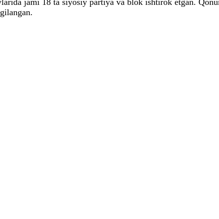
rida jami 18 ta siyosiy partiya va blok ishtirok etgan. Qonunc
lgilangan.