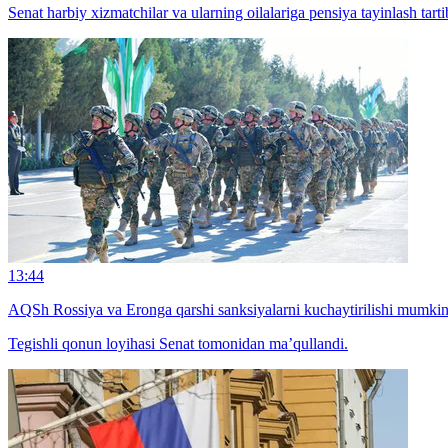
Senat harbiy xizmatchilar va ularning oilalariga pensiya tayinlash tart
13:44
AQSh Rossiya va Eronga qarshi sanksiyalarni kuchaytirilishi mumki
Tegishli qonun loyihasi Senat tomonidan ma’qullandi.