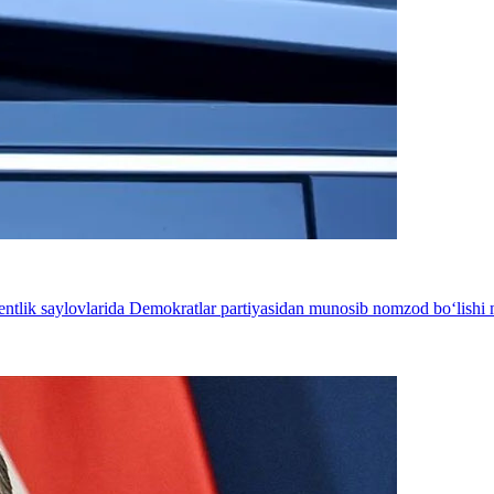
entlik saylovlarida Demokratlar partiyasidan munosib nomzod bo‘lishi 