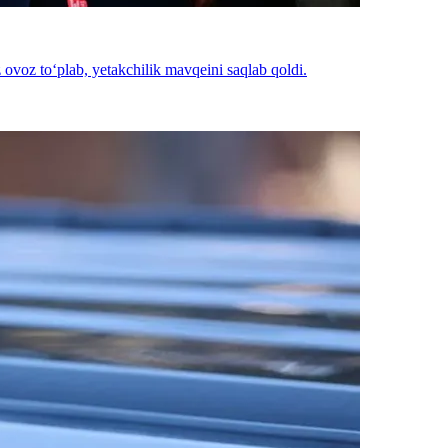
 ovoz to‘plab, yetakchilik mavqeini saqlab qoldi.