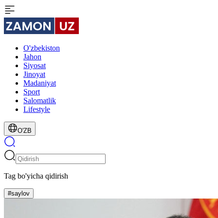
O'zbekiston
Jahon
Siyosat
Jinoyat
Madaniyat
Sport
Salomatlik
Lifestyle
O'ZB
Tag bo'yicha qidirish
#saylov