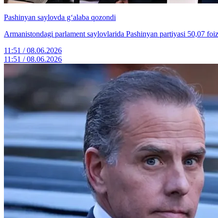
Pashinyan saylovda g‘alaba qozondi
Armanistondagi parlament saylovlarida Pashinyan partiyasi 50,07 foiz
11:51 / 08.06.2026
11:51 / 08.06.2026