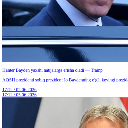
Hanter Bayden yaxshi natijalarga erisha oladi — Tramp
AQSH prezidenti sobiq prezident Jo Baydenning o'g'li keyingi prezid
17:12 / 05.06.2026
17:12 / 05.06.2026