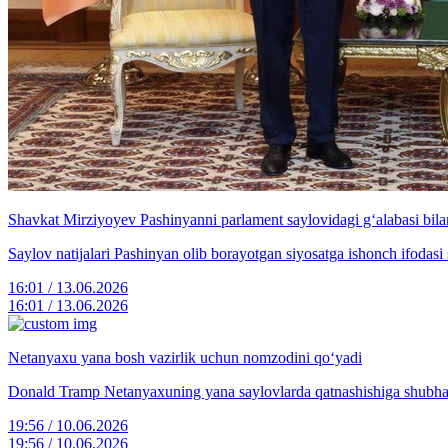
Shavkat Mirziyoyev Pashinyanni parlament saylovidagi g‘alabasi bilan
Saylov natijalari Pashinyan olib borayotgan siyosatga ishonch ifodasi 
16:01 / 13.06.2026
16:01 / 13.06.2026
Netanyaxu yana bosh vazirlik uchun nomzodini qo‘yadi
Donald Tramp Netanyaxuning yana saylovlarda qatnashishiga shubha 
19:56 / 10.06.2026
19:56 / 10.06.2026