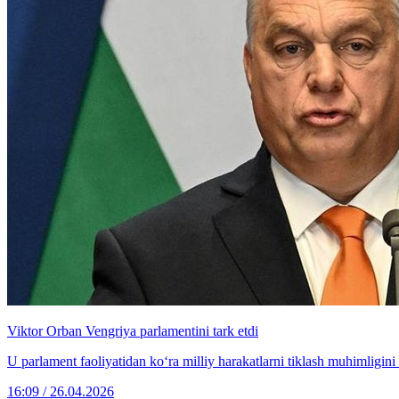
Viktor Orban Vengriya parlamentini tark etdi
U parlament faoliyatidan ko‘ra milliy harakatlarni tiklash muhimligini 
16:09 / 26.04.2026