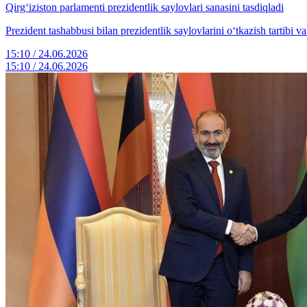
Qirgʻiziston parlamenti prezidentlik saylovlari sanasini tasdiqladi
Prezident tashabbusi bilan prezidentlik saylovlarini oʻtkazish tartibi v
15:10 / 24.06.2026
15:10 / 24.06.2026