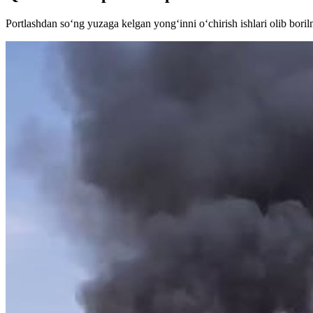
Portlashdan so‘ng yuzaga kelgan yong‘inni o‘chirish ishlari olib bori