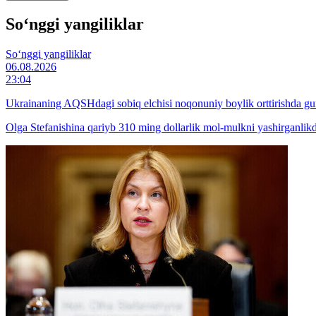
So‘nggi yangiliklar
So‘nggi yangiliklar
06.08.2026
23:04
Ukrainaning AQSHdagi sobiq elchisi noqonuniy boylik orttirishda 
Olga Stefanishina qariyb 310 ming dollarlik mol-mulkni yashirganlik