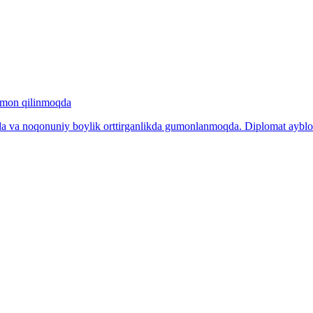
gumon qilinmoqda
da va noqonuniy boylik orttirganlikda gumonlanmoqda. Diplomat ayblov