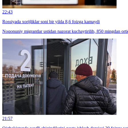
22:43
Rossiyada xorijliklar soni bir yilda 8,6 foizga kamaydi
Noqonuniy migrantlar ustidan nazorat kuchaytirilib, 850 mingdan ortiq
21:57