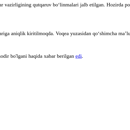
r vazirligining qutqaruv bo‘linmalari jalb etilgan. Hozirda po
ariga aniqlik kiritilmoqda. Voqea yuzasidan qo‘shimcha ma’lu
odir bo'lgani haqida xabar berilgan
edi
.