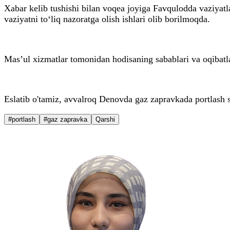
Xabar kelib tushishi bilan voqea joyiga Favqulodda vaziyatla
vaziyatni to‘liq nazoratga olish ishlari olib borilmoqda.
Mas’ul xizmatlar tomonidan hodisaning sabablari va oqibatl
Eslatib o'tamiz, avvalroq Denovda gaz zapravkada portlash s
#portlash
#gaz zapravka
Qarshi