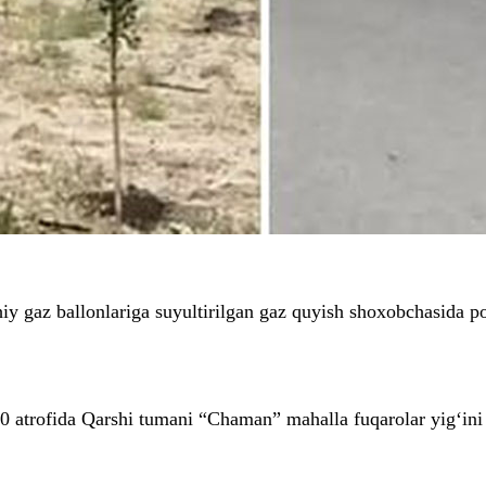
y gaz ballonlariga suyultirilgan gaz quyish shoxobchasida po
50 atrofida Qarshi tumani “Chaman” mahalla fuqarolar yig‘in