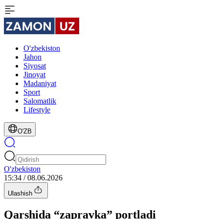
O'zbekiston
Jahon
Siyosat
Jinoyat
Madaniyat
Sport
Salomatlik
Lifestyle
O'ZB
O'zbekiston
15:34 / 08.06.2026
Ulashish
Qarshida “zapravka” portladi