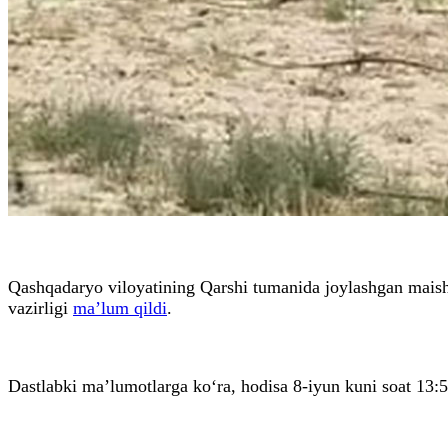
Qashqadaryo viloyatining Qarshi tumanida joylashgan maishi
vazirligi
ma’lum qildi
.
Dastlabki ma’lumotlarga ko‘ra, hodisa 8-iyun kuni soat 13: