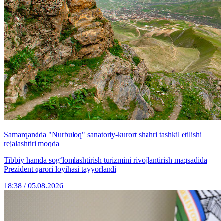
Samarqandda "Nurbuloq" sanatoriy-kurort shahri tashkil etilishi
rejalashtirilmoqda
Tibbiy hamda sog‘lomlashtirish turizmini rivojlantirish maqsadida
Prezident qarori loyihasi tayyorlandi
18:38 / 05.08.2026