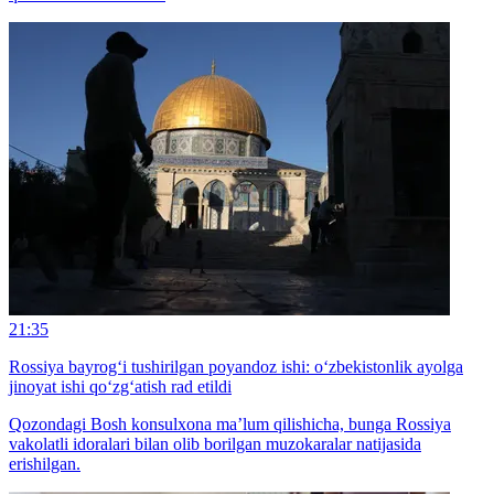
21:35
Rossiya bayrog‘i tushirilgan poyandoz ishi: o‘zbekistonlik ayolga
jinoyat ishi qo‘zg‘atish rad etildi
Qozondagi Bosh konsulxona ma’lum qilishicha, bunga Rossiya
vakolatli idoralari bilan olib borilgan muzokaralar natijasida
erishilgan.