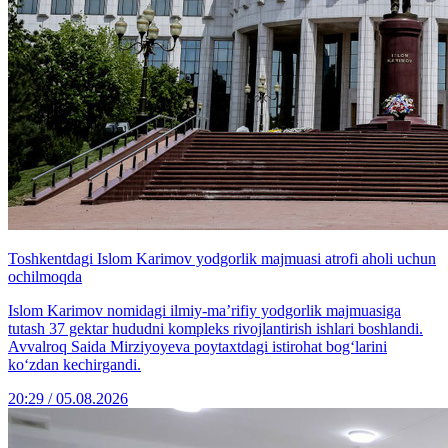
Toshkentdagi Islom Karimov yodgorlik majmuasi atrofi aholi uchun
ochilmoqda
Islom Karimov nomidagi ilmiy-ma’rifiy yodgorlik majmuasiga
tutash 37 gektar hududni kompleks rivojlantirish ishlari boshlandi.
Avvalroq Saida Mirziyoyeva poytaxtdagi istirohat bog‘larini
ko‘zdan kechirgandi.
20:29 / 05.08.2026