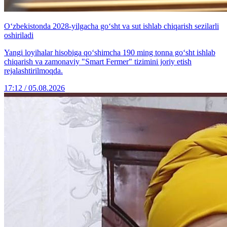
O‘zbekistonda 2028-yilgacha go‘sht va sut ishlab chiqarish sezilarli
oshiriladi
Yangi loyihalar hisobiga qo‘shimcha 190 ming tonna go‘sht ishlab
chiqarish va zamonaviy "Smart Fermer" tizimini joriy etish
rejalashtirilmoqda.
17:12 / 05.08.2026