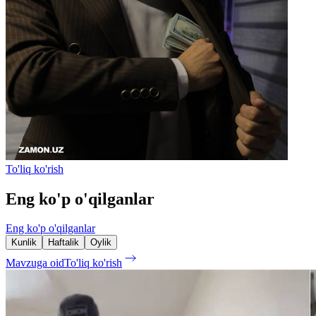
To'liq ko'rish
Eng ko'p o'qilganlar
Eng ko'p o'qilganlar
Kunlik
Haftalik
Oylik
Mavzuga oid
To'liq ko'rish