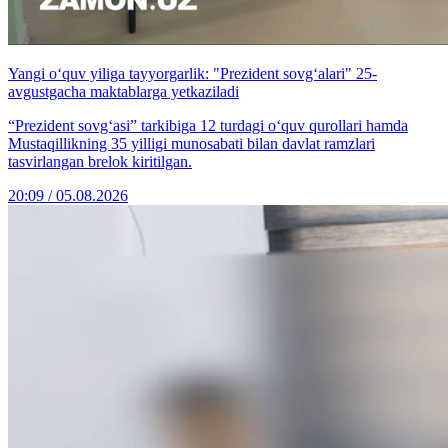
Yangi o‘quv yiliga tayyorgarlik: "Prezident sovg‘alari" 25-
avgustgacha maktablarga yetkaziladi
“Prezident sovg‘asi” tarkibiga 12 turdagi o‘quv qurollari hamda
Mustaqillikning 35 yilligi munosabati bilan davlat ramzlari
tasvirlangan brelok kiritilgan.
20:09 / 05.08.2026