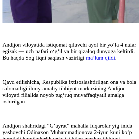
Andijon viloyatida istiqomat qiluvchi ayol bir yo‘la 4 nafar
egizak — uch nafari o‘g‘il va bir qizaloq dunyoga keltirdi.
Bu haqda Sog‘liqni saqlash vazirligi
ma’lum qildi
.
Qayd etilishicha, Respublika ixtisoslashtirilgan ona va bola
salomatligi ilmiy-amaliy tibbiyot markazining Andijon
viloyati filialida noyob tug‘ruq muvaffaqiyatli amalga
oshirilgan.
Andijon shahridagi “G‘ayrat” mahalla fuqarolar yig‘inida
yashovchi Odinaxon Muhammadjonova 2-iyun kuni ko‘p
homilali homiladorlik tashxisi bilan mazkur tibbiyot