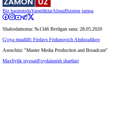
Biz haqimizda
Yangiliklar
Aloqa
Bizning jamoa
Shahodatnoma: №1346 Berilgan sana: 28.05.2020
G'oya muallifi: Firdavs Fridunovich Abduxalikov
Asoschisi: "Master Media Production and Broadcast"
Maxfiylik siyosati
Foydalanish shartlari