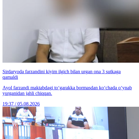
Sirdaryoda farzandini kiyim ilgich bilan urgan ona 3 sutkaga
qamaldi
Ayol farzandi maktabdagi to‘garakka bormasdan ko‘chada o‘ynab
yurganidan jahli chiqqan.
19:37 / 05.08.2026