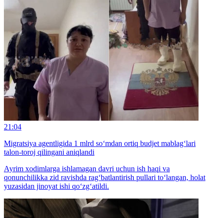
21:04
Migratsiya agentligida 1 mlrd so‘mdan ortiq budjet mablag‘lari
talon-toroj qilingani aniqlandi
Ayrim xodimlarga ishlamagan davri uchun ish haqi va
qonunchilikka zid ravishda rag‘batlantirish pullari to‘langan, holat
yuzasidan jinoyat ishi qo‘zg‘atildi.