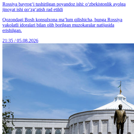
Rossiya bayrog‘i tushirilgan poyandoz ishi: o‘zbekistonlik ayolga
jinoyat ishi qo‘zg‘atish rad etildi
Qozondagi Bosh konsulxona ma’lum qilishicha, bunga Rossiya
vakolatli idoralari bilan olib borilgan muzokaralar natijasida
erishilgan.
21:35 / 05.08.2026