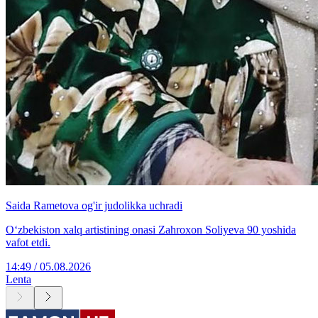
Saida Rametova og'ir judolikka uchradi
O‘zbekiston xalq artistining onasi Zahroxon Soliyeva 90 yoshida
vafot etdi.
14:49 / 05.08.2026
Lenta