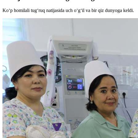
Ko‘p homilali tug‘ruq natijasida uch o‘g‘il va bir qiz dunyoga keldi.