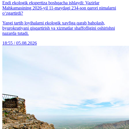
Endi ekologik ekspertiza boshqacha ishlaydi: Vazirlar
Mahkamasining 2026-yil 11-maydagi 234-son qarori nimalarni
o‘zgartirdi?
Yangi tartib loyihalarni ekologik xavfiga qarab baholash,
byurokratiyani qisqartirish va xizmatlar shaffofligini oshirishni
nazarda tutadi.
18:55 / 05.08.2026