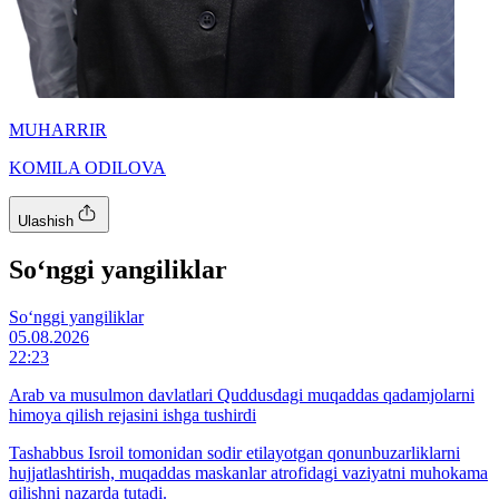
MUHARRIR
KOMILA ODILOVA
Ulashish
So‘nggi yangiliklar
So‘nggi yangiliklar
05.08.2026
22:23
Arab va musulmon davlatlari Quddusdagi muqaddas qadamjolarni
himoya qilish rejasini ishga tushirdi
Tashabbus Isroil tomonidan sodir etilayotgan qonunbuzarliklarni
hujjatlashtirish, muqaddas maskanlar atrofidagi vaziyatni muhokama
qilishni nazarda tutadi.