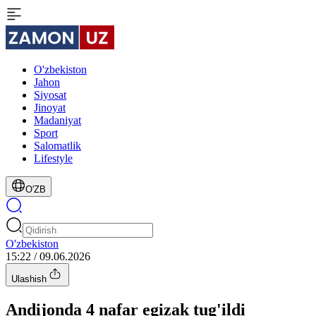
O'zbekiston
Jahon
Siyosat
Jinoyat
Madaniyat
Sport
Salomatlik
Lifestyle
O'ZB
O'zbekiston
15:22 / 09.06.2026
Ulashish
Andijonda 4 nafar egizak tug'ildi