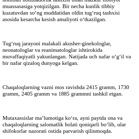
muassasasiga yotqizilgan. Bir necha kunlik tibbiy
kuzatuvdan so‘ng muddatidan oldin tug‘ruq tashxisi
asosida kesarcha kesish amaliyoti o‘tkazilgan.
Tug‘ruq jarayoni malakali akusher-ginekologlar,
neonatologlar va reanimatologlar ishtirokida
muvaffaqiyatli yakunlangan. Natijada uch nafar o‘g‘il va
bir nafar qizaloq dunyoga kelgan.
Chaqaloqlarning vazni mos ravishda 2415 gramm, 1730
gramm, 2405 gramm va 1885 grammni tashkil etgan.
Mutaxassislar ma’lumotiga ko‘ra, ayni paytda ona va
chaqaloqlarning salomatlik holati qoniqarli bo‘lib, ular
shifokorlar nazorati ostida parvarish qilinmoqda.