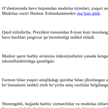
O‘zbekistonda havo hujumidan mudofaa tizimlari, yuqori aniq
Mudofaa vaziri Shuhrat Xolmuhammedov
ma’lum qildi
.
Qayd etilishicha, Prezident tomonidan 8-iyun kuni imzola
havo kuchlari jangovar qo‘mondonligi tashkil etiladi.
Mazkur qaror harbiy aviatsiya imkoniyatlarini yanada kengay
takomillashtirishga qaratilgan.
Farmon bilan yuqori aniqlikdagi qurollar bilan jihozlangan a
bo‘linmalarni tashkil etish bo‘yicha aniq vazifalar belgilang
Shuningdek, hujjatda harbiy xizmatchilar va mudofaa ishlari