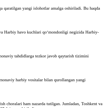
a qaratilgan yangi islohotlar amalga oshiriladi. Bu haqda
va Harbiy havo kuchlari qo‘mondonligi negizida Harbiy-
onaviy tahdidlarga tezkor javob qaytarish tizimini
amonaviy harbiy vositalar bilan qurollangan yangi
rish choralari ham nazarda tutilgan. Jumladan, Toshkent va