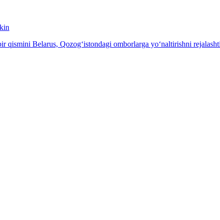
kin
 qismini Belarus, Qozog‘istondagi omborlarga yo‘naltirishni rejalash