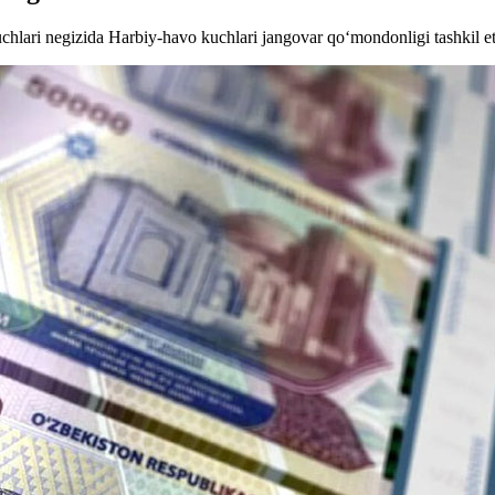
lari negizida Harbiy-havo kuchlari jangovar qo‘mondonligi tashkil eti