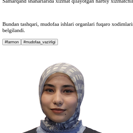
Samarqand shaharlarida xizmat qilayotgan harbiy xizmatchila
Bundan tashqari, mudofaa ishlari organlari fuqaro xodimlari
belgilandi.
#farmon
#mudofaa_vazirligi