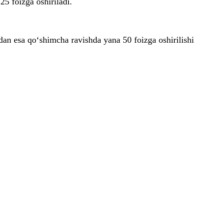
25 foizga oshiriladi.
dan esa qo‘shimcha ravishda yana 50 foizga oshirilishi