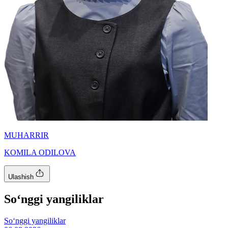
MUHARRIR
KOMILA ODILOVA
Ulashish
So‘nggi yangiliklar
So‘nggi yangiliklar