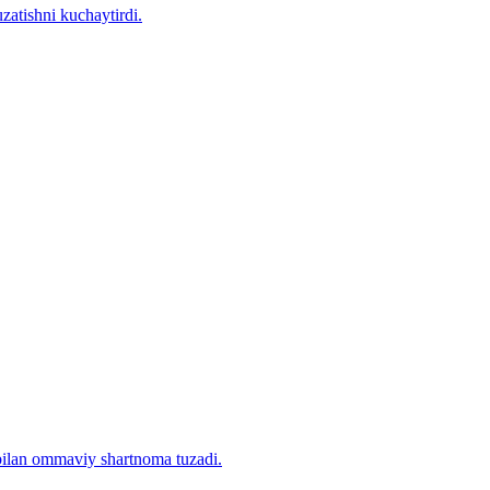
zatishni kuchaytirdi.
 bilan ommaviy shartnoma tuzadi.