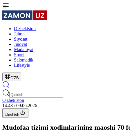
O'zbekiston
Jahon
Siyosat
Jinoyat
Madaniyat
Sport
Salomatlik
Lifestyle
O'ZB
O'zbekiston
14:48 / 09.06.2026
Ulashish
Mudofaa tizimi xodimlarining maoshi 70 fo