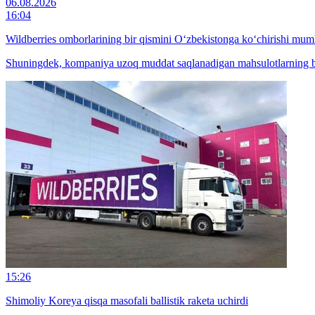
06.08.2026
16:04
Wildberries omborlarining bir qismini O‘zbekistonga ko‘chirishi mum
Shuningdek, kompaniya uzoq muddat saqlanadigan mahsulotlarning bir
15:26
Shimoliy Koreya qisqa masofali ballistik raketa uchirdi