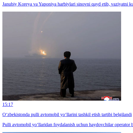
Janubiy Koreya va Yaponiya harbiylari sinovni qayd etib, vaziyatni ku
15:17
O‘zbekistonda pulli avtomobil yo‘llarini tashkil etish tartibi belgilandi
Pulli avtomobil yo‘llaridan foydalanish uchun haydovchilar operator