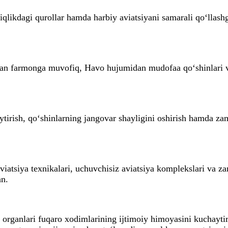
likdagi qurollar hamda harbiy aviatsiyani samarali qo‘llashg
ngan farmonga muvofiq, Havo hujumidan mudofaa qo‘shinlari 
tirish, qo‘shinlarning jangovar shayligini oshirish hamda zam
viatsiya texnikalari, uchuvchisiz aviatsiya komplekslari va z
an.
 organlari fuqaro xodimlarining ijtimoiy himoyasini kuchayti