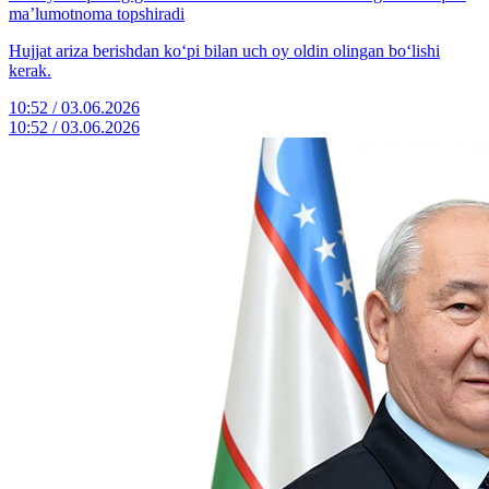
ma’lumotnoma topshiradi
Hujjat ariza berishdan ko‘pi bilan uch oy oldin olingan bo‘lishi
kerak.
10:52 / 03.06.2026
10:52 / 03.06.2026