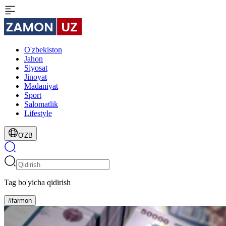
O'zbekiston
Jahon
Siyosat
Jinoyat
Madaniyat
Sport
Salomatlik
Lifestyle
O'ZB
Tag bo'yicha qidirish
#farmon