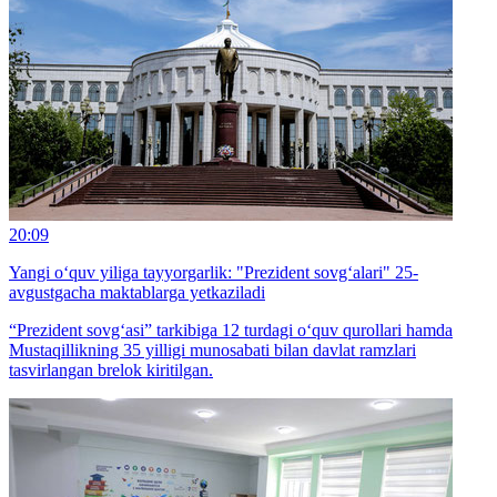
20:09
Yangi o‘quv yiliga tayyorgarlik: "Prezident sovg‘alari" 25-
avgustgacha maktablarga yetkaziladi
“Prezident sovg‘asi” tarkibiga 12 turdagi o‘quv qurollari hamda
Mustaqillikning 35 yilligi munosabati bilan davlat ramzlari
tasvirlangan brelok kiritilgan.