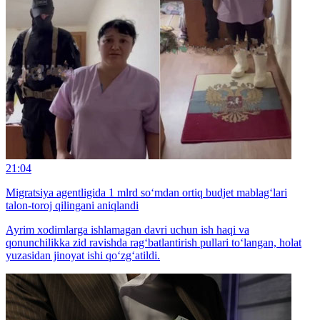
21:04
Migratsiya agentligida 1 mlrd so‘mdan ortiq budjet mablag‘lari
talon-toroj qilingani aniqlandi
Ayrim xodimlarga ishlamagan davri uchun ish haqi va
qonunchilikka zid ravishda rag‘batlantirish pullari to‘langan, holat
yuzasidan jinoyat ishi qo‘zg‘atildi.