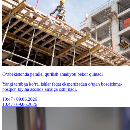
O‘zbekistonda parallel qurilish amaliyoti bekor qilinadi
Yangi tartibga ko‘ra, ishlar faqat ekspertizadan o‘tgan bosqichma-
bosqich loyiha asosida amalga oshiriladi.
10:47 / 09.06.2026
10:47 / 09.06.2026