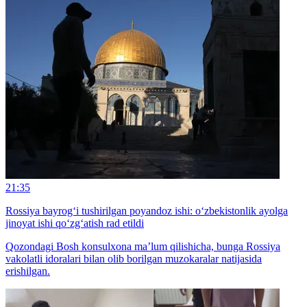
21:35
Rossiya bayrog‘i tushirilgan poyandoz ishi: o‘zbekistonlik ayolga
jinoyat ishi qo‘zg‘atish rad etildi
Qozondagi Bosh konsulxona ma’lum qilishicha, bunga Rossiya
vakolatli idoralari bilan olib borilgan muzokaralar natijasida
erishilgan.