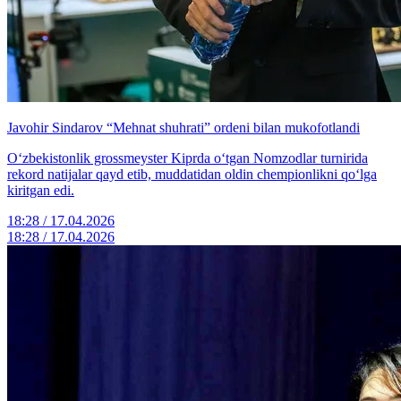
Javohir Sindarov “Mehnat shuhrati” ordeni bilan mukofotlandi
O‘zbekistonlik grossmeyster Kiprda o‘tgan Nomzodlar turnirida
rekord natijalar qayd etib, muddatidan oldin chempionlikni qo‘lga
kiritgan edi.
18:28 / 17.04.2026
18:28 / 17.04.2026