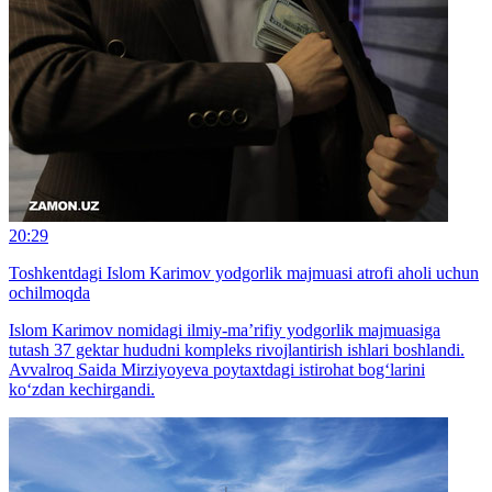
20:29
Toshkentdagi Islom Karimov yodgorlik majmuasi atrofi aholi uchun
ochilmoqda
Islom Karimov nomidagi ilmiy-ma’rifiy yodgorlik majmuasiga
tutash 37 gektar hududni kompleks rivojlantirish ishlari boshlandi.
Avvalroq Saida Mirziyoyeva poytaxtdagi istirohat bog‘larini
ko‘zdan kechirgandi.