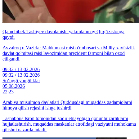
Qamchibek Tashiyev davolanishi yakunlanmay Qirg‘izistonga
qaytdi
Avvalroq u Vazirlar Mahkamasi raisi o'rinbosari va Milliy xavfsizlik
davlat qo'mitasi raisi lavozimidan prezident farmoni bilan ozod
etilgandi.
09:32 / 13.02.2026
09:32 / 13.02.2026
So‘nggi yangiliklar
05.08.2026
22:23
Arab va musulmon davlatlari Quddusdagi muqaddas qadamjolarni
himoya qilish rejasini ishga tushirdi
Tashabbus Isroil tomonidan sodir etilayotgan qonunbuzarliklarni
hujjatlashtirish, muqaddas maskanlar atrofidagi vaziyatni muhokama
qilishni nazarda tutadi.