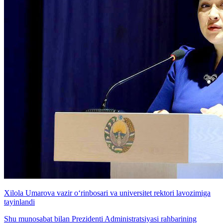
Xilola Umarova vazir o‘rinbosari va universitet rektori lavozimiga
tayinlandi
Shu munosabat bilan Prezidenti Administratsiyasi rahbarining