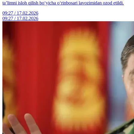
ta’limni isloh qilish bo‘yicha o‘rinbosari lavozimidan ozod etildi.
09:27 / 17.02.2026
09:27 / 17.02.2026