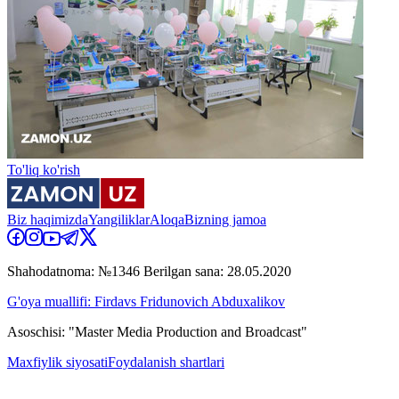
To'liq ko'rish
Biz haqimizda
Yangiliklar
Aloqa
Bizning jamoa
Shahodatnoma: №1346 Berilgan sana: 28.05.2020
G'oya muallifi: Firdavs Fridunovich Abduxalikov
Asoschisi: "Master Media Production and Broadcast"
Maxfiylik siyosati
Foydalanish shartlari