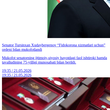
Senator Tursinxan Xudaybergenov “Fidokorona xizmatlari uchun”
ordeni bilan mukofotlandi
Mukofot senatorning ijtimoiy-siyosiy hayotdagi faol ishtiroki hamda
tavalludining 75-yilligi munosabati bilan berildi.
19:35 / 21.05.2026
19:35 / 21.05.2026