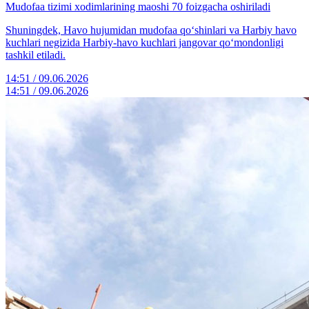
Mudofaa tizimi xodimlarining maoshi 70 foizgacha oshiriladi
Shuningdek, Havo hujumidan mudofaa qo‘shinlari va Harbiy havo
kuchlari negizida Harbiy-havo kuchlari jangovar qo‘mondonligi
tashkil etiladi.
14:51 / 09.06.2026
14:51 / 09.06.2026