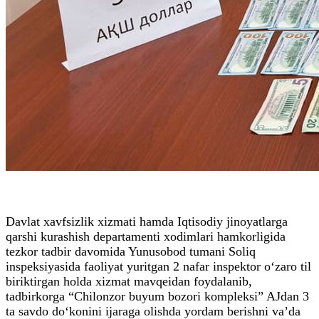
Davlat xavfsizlik xizmati hamda Iqtisodiy jinoyatlarga
qarshi kurashish departamenti xodimlari hamkorligida
tezkor tadbir davomida Yunusobod tumani Soliq
inspeksiyasida faoliyat yuritgan 2 nafar inspektor o‘zaro til
biriktirgan holda xizmat mavqeidan foydalanib,
tadbirkorga “Chilonzor buyum bozori kompleksi” AJdan 3
ta savdo do‘konini ijaraga olishda yordam berishni va’da