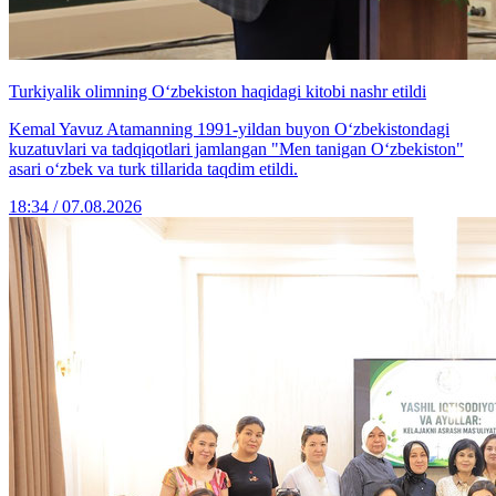
Turkiyalik olimning O‘zbekiston haqidagi kitobi nashr etildi
Kemal Yavuz Atamanning 1991-yildan buyon O‘zbekistondagi
kuzatuvlari va tadqiqotlari jamlangan "Men tanigan O‘zbekiston"
asari o‘zbek va turk tillarida taqdim etildi.
18:34 / 07.08.2026