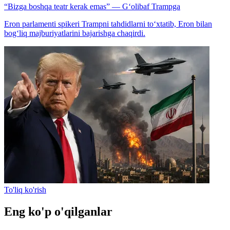
“Bizga boshqa teatr kerak emas” — G‘olibaf Trampga
Eron parlamenti spikeri Trampni tahdidlarni to‘xtatib, Eron bilan
bog‘liq majburiyatlarini bajarishga chaqirdi.
To'liq ko'rish
Eng ko'p o'qilganlar