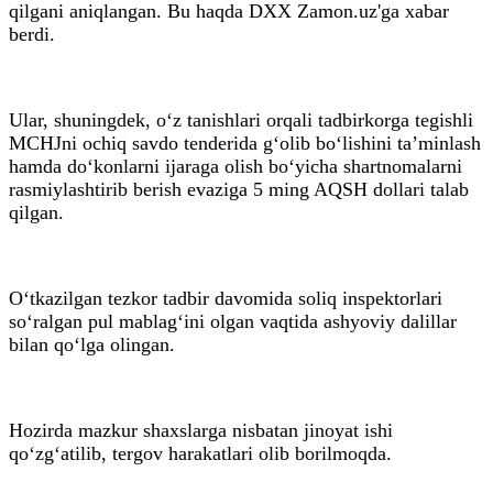
qilgani aniqlangan. Bu haqda DXX Zamon.uz'ga xabar
berdi.
Ular, shuningdek, o‘z tanishlari orqali tadbirkorga tegishli
MCHJni ochiq savdo tenderida g‘olib bo‘lishini ta’minlash
hamda do‘konlarni ijaraga olish bo‘yicha shartnomalarni
rasmiylashtirib berish evaziga 5 ming AQSH dollari talab
qilgan.
O‘tkazilgan tezkor tadbir davomida soliq inspektorlari
so‘ralgan pul mablag‘ini olgan vaqtida ashyoviy dalillar
bilan qo‘lga olingan.
Hozirda mazkur shaxslarga nisbatan jinoyat ishi
qo‘zg‘atilib, tergov harakatlari olib borilmoqda.