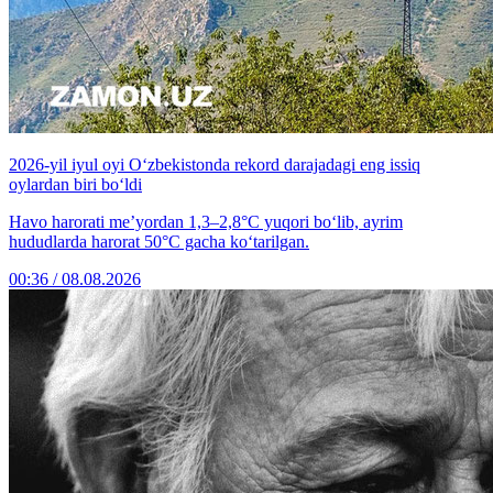
2026-yil iyul oyi O‘zbekistonda rekord darajadagi eng issiq
oylardan biri bo‘ldi
Havo harorati me’yordan 1,3–2,8°C yuqori bo‘lib, ayrim
hududlarda harorat 50°C gacha ko‘tarilgan.
00:36 / 08.08.2026