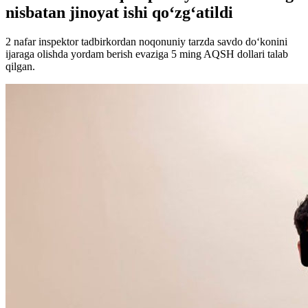
nisbatan jinoyat ishi qo‘zg‘atildi
2 nafar inspektor tadbirkordan noqonuniy tarzda savdo do‘konini
ijaraga olishda yordam berish evaziga 5 ming AQSH dollari talab
qilgan.