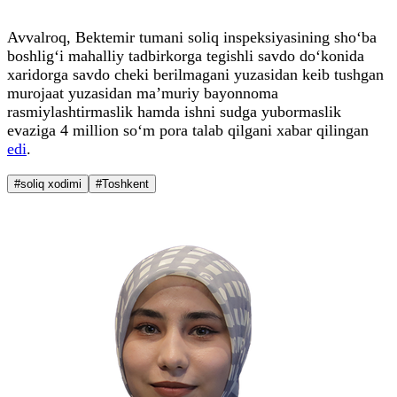
Avvalroq, Bektemir tumani soliq inspeksiyasining sho‘ba
boshlig‘i mahalliy tadbirkorga tegishli savdo do‘konida
xaridorga savdo cheki berilmagani yuzasidan keib tushgan
murojaat yuzasidan ma’muriy bayonnoma
rasmiylashtirmaslik hamda ishni sudga yubormaslik
evaziga 4 million so‘m pora talab qilgani xabar qilingan
edi
.
#soliq xodimi
#Toshkent