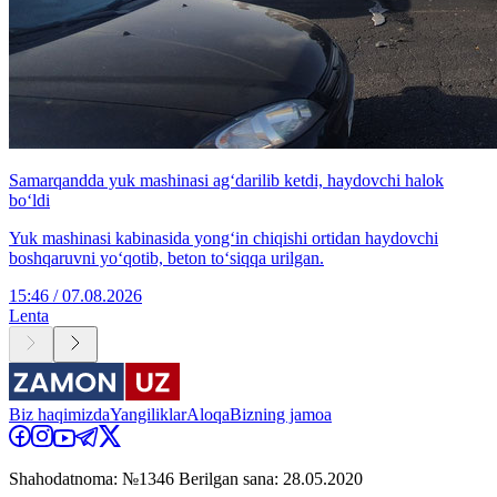
Samarqandda yuk mashinasi ag‘darilib ketdi, haydovchi halok
bo‘ldi
Yuk mashinasi kabinasida yong‘in chiqishi ortidan haydovchi
boshqaruvni yo‘qotib, beton to‘siqqa urilgan.
15:46 / 07.08.2026
Lenta
Biz haqimizda
Yangiliklar
Aloqa
Bizning jamoa
Shahodatnoma: №1346 Berilgan sana: 28.05.2020