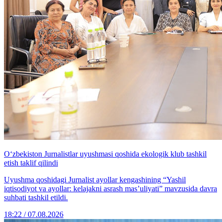
O‘zbekiston Jurnalistlar uyushmasi qoshida ekologik klub tashkil
etish taklif qilindi
Uyushma qoshidagi Jurnalist ayollar kengashining “Yashil
iqtisodiyot va ayollar: kelajakni asrash mas’uliyati” mavzusida davra
suhbati tashkil etildi.
18:22 / 07.08.2026