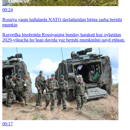
00:24
Rossiya yaqin haftalarda NATO davlatlaridan biriga zarba berishi
mumkin
Razvedka hisobotida Rossiyaning bunday harakati kuz oylaridan
2029-yilgacha bo‘lgan davrda yuz berishi mumkinligi qayd etilgan.
00:17