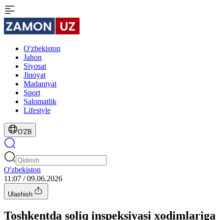
O'zbekiston
Jahon
Siyosat
Jinoyat
Madaniyat
Sport
Salomatlik
Lifestyle
O'ZB
O'zbekiston
11:07 / 09.06.2026
Ulashish
Toshkentda soliq inspeksiyasi xodimlariga