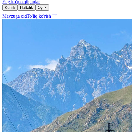
Eng ko'p o'qilganlar
Kunlik
Haftalik
Oylik
Mavzuga oid
To'liq ko'rish