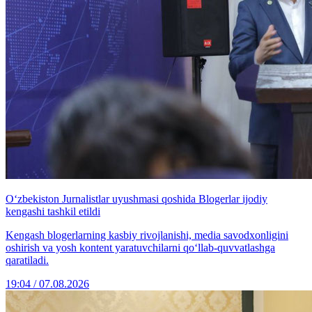
O‘zbekiston Jurnalistlar uyushmasi qoshida Blogerlar ijodiy
kengashi tashkil etildi
Kengash blogerlarning kasbiy rivojlanishi, media savodxonligini
oshirish va yosh kontent yaratuvchilarni qo‘llab-quvvatlashga
qaratiladi.
19:04 / 07.08.2026