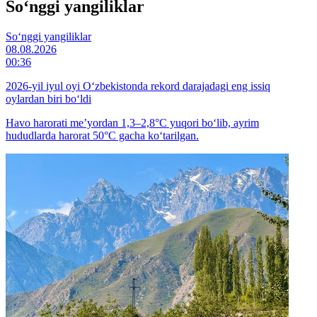
So‘nggi yangiliklar
So‘nggi yangiliklar
08.08.2026
00:36
2026-yil iyul oyi O‘zbekistonda rekord darajadagi eng issiq
oylardan biri bo‘ldi
Havo harorati me’yordan 1,3–2,8°C yuqori bo‘lib, ayrim
hududlarda harorat 50°C gacha ko‘tarilgan.