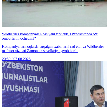
Wildberries kompaniyasi Rossiyani tark etib, O‘zbekistonda o‘z
omborlarini ochadimi?
Kompaniya tarmoqlarda tarqalgan xabarlarni rad etdi va Wildberries
matbuot xizmati Zamon.uz savollariga javob berdi.
20:59 / 07.08.2026