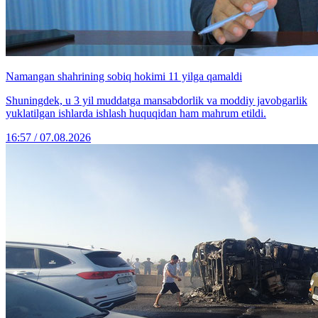
Namangan shahrining sobiq hokimi 11 yilga qamaldi
Shuningdek, u 3 yil muddatga mansabdorlik va moddiy javobgarlik
yuklatilgan ishlarda ishlash huquqidan ham mahrum etildi.
16:57 / 07.08.2026