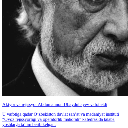
Aktyor va rejissyor Abdumannon Ubaydullayev vafot etdi
U vafotiga qadar O‘zbekiston davlat san’at va madaniyat instituti
“Ovoz rejissyorligi va operatorlik mahorati” kafedrasida talaba
yoshlarga ta’lim berib kelgan.