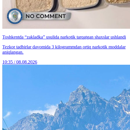
Toshkentda “zakladka” usulida narkotik tarqatgan shaxslar ushlandi
Tezkor tadbirlar davomida 3 kilogrammdan ortiq narkotik moddalar
aniqlangan.
10:35 / 08.08.2026