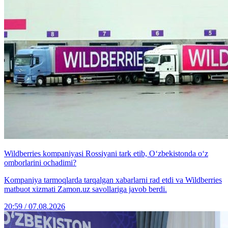
Wildberries kompaniyasi Rossiyani tark etib, O‘zbekistonda o‘z
omborlarini ochadimi?
Kompaniya tarmoqlarda tarqalgan xabarlarni rad etdi va Wildberries
matbuot xizmati Zamon.uz savollariga javob berdi.
20:59 / 07.08.2026