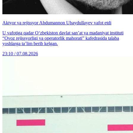
Aktyor va rejissyor Abdumannon Ubaydullayev vafot etdi
U vafotiga qadar O‘zbekiston davlat san’at va madaniyat instituti
“Ovoz rejissyorligi va operatorlik mahorati” kafedrasida talaba
yoshlarga ta’lim berib kelgan.
23:10 / 07.08.2026