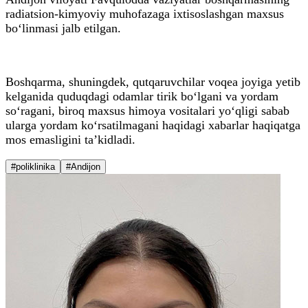
radiatsion-kimyoviy muhofazaga ixtisoslashgan maxsus
bo‘linmasi jalb etilgan.
Boshqarma, shuningdek, qutqaruvchilar voqea joyiga yetib
kelganida quduqdagi odamlar tirik bo‘lgani va yordam
so‘ragani, biroq maxsus himoya vositalari yo‘qligi sabab
ularga yordam ko‘rsatilmagani haqidagi xabarlar haqiqatga
mos emasligini ta’kidladi.
#poliklinika
#Andijon