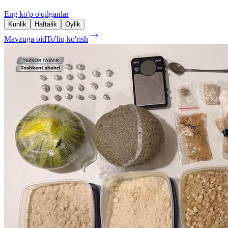
Eng ko'p o'qilganlar
Kunlik
Haftalik
Oylik
Mavzuga oid
To'liq ko'rish