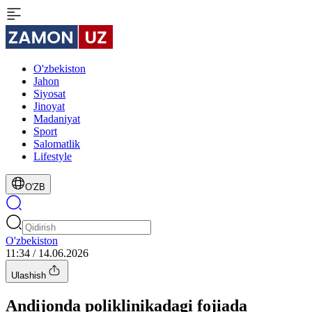
O'zbekiston
Jahon
Siyosat
Jinoyat
Madaniyat
Sport
Salomatlik
Lifestyle
O'ZB
O'zbekiston
11:34 / 14.06.2026
Ulashish
Andijonda poliklinikadagi fojiada