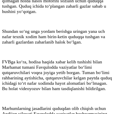
qilmagan holda nasos motorini sozlash uchun quduqqa
tushgan. Quduq ichida to‘plangan zaharli gazlar sabab u
hushini yo‘qotgan.
Shundan so‘ng unga yordam berishga uringan yana uch
nafar texnik xodim ham birin-ketin quduqqa tushgan va
zaharli gazlardan zaharlanib halok bo‘lgan.
FVBga ko‘ra, hodisa haqida xabar kelib tushishi bilan
Marhamat tumani Favqulodda vaziyatlar bo‘limi
qutqaruvchilari voqea joyiga yetib borgan. Tuman bo‘limi
rahbarining aytishicha, qutqaruvchilar kelgan paytda quduq
ichidagi to‘rt nafar xodimda hayot alomatlari bo‘lmagan.
Bu holat videoyozuv bilan ham tasdiqlanishi bildirilgan.
Marhumlarning jasadlarini quduqdan olib chiqish uchun
Andijon viloyati Favqulodda vaziyatlar boshqarmasining