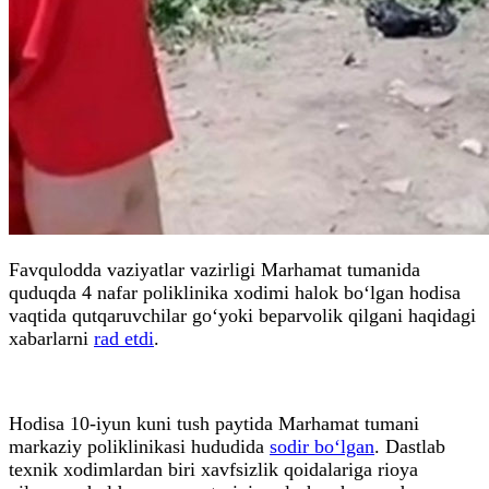
Favqulodda vaziyatlar vazirligi Marhamat tumanida
quduqda 4 nafar poliklinika xodimi halok bo‘lgan hodisa
vaqtida qutqaruvchilar go‘yoki beparvolik qilgani haqidagi
xabarlarni
rad etdi
.
Hodisa 10-iyun kuni tush paytida Marhamat tumani
markaziy poliklinikasi hududida
sodir bo‘lgan
. Dastlab
texnik xodimlardan biri xavfsizlik qoidalariga rioya