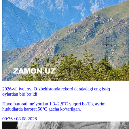
2026-yil iyul oyi O‘zbekistonda rekord darajadagi eng issiq
oylardan biri bo‘ldi
Havo harorati me’yordan 1,3–2,8°C yuqori bo‘lib, ayrim
hududlarda harorat 50°C gacha ko‘tarilgan.
00:36 / 08.08.2026