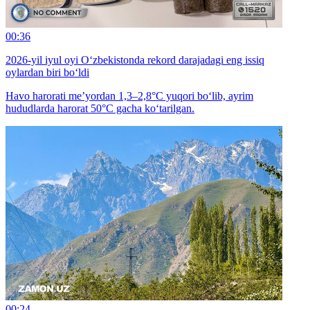
00:36
2026-yil iyul oyi O‘zbekistonda rekord darajadagi eng issiq
oylardan biri bo‘ldi
Havo harorati me’yordan 1,3–2,8°C yuqori bo‘lib, ayrim
hududlarda harorat 50°C gacha ko‘tarilgan.
00:24