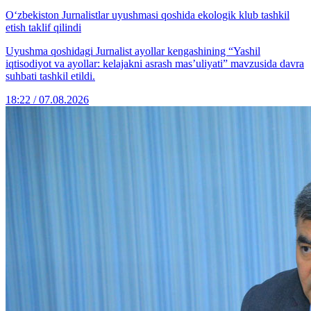
O‘zbekiston Jurnalistlar uyushmasi qoshida ekologik klub tashkil
etish taklif qilindi
Uyushma qoshidagi Jurnalist ayollar kengashining “Yashil
iqtisodiyot va ayollar: kelajakni asrash mas’uliyati” mavzusida davra
suhbati tashkil etildi.
18:22 / 07.08.2026