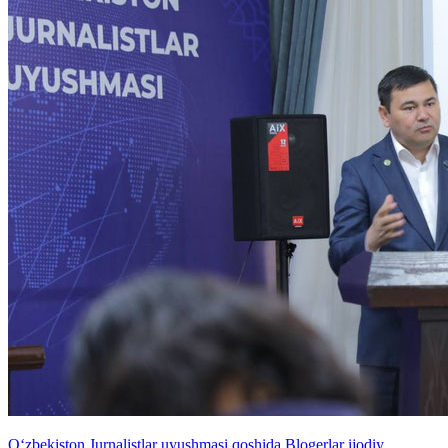
O‘zbekiston Jurnalistlar uyushmasi qoshida Blogerlar ijodiy