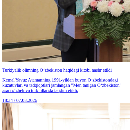
Turkiyalik olimning O‘zbekiston haqidagi kitobi nashr etildi
Kemal Yavuz Atamanning 1991-yildan buyon O‘zbekistondagi
kuzatuvlari va tadqiqotlari jamlangan "Men tanigan O‘zbekiston"
asari o‘zbek va turk tillarida taqdim etildi.
18:34 / 07.08.2026