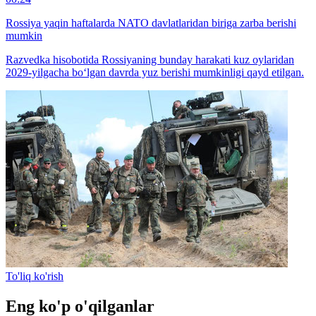
Rossiya yaqin haftalarda NATO davlatlaridan biriga zarba berishi
mumkin
Razvedka hisobotida Rossiyaning bunday harakati kuz oylaridan
2029-yilgacha bo‘lgan davrda yuz berishi mumkinligi qayd etilgan.
To'liq ko'rish
Eng ko'p o'qilganlar