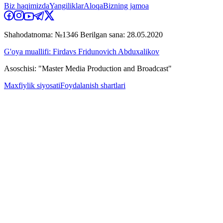
Biz haqimizda
Yangiliklar
Aloqa
Bizning jamoa
Shahodatnoma: №1346 Berilgan sana: 28.05.2020
G'oya muallifi: Firdavs Fridunovich Abduxalikov
Asoschisi: "Master Media Production and Broadcast"
Maxfiylik siyosati
Foydalanish shartlari