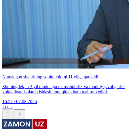
Namangan shahrining sobiq hokimi 11 yilga qamaldi
Shuningdek, u 3 yil muddatga mansabdorlik va moddiy javobgarlik
yuklatilgan ishlarda ishlash huquqidan ham mahrum etildi.
16:57 / 07.08.2026
Lenta