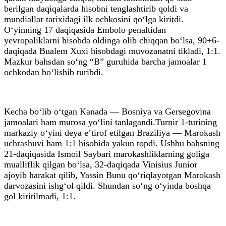
berilgan daqiqalarda hisobni tenglashtirib qoldi va
mundiallar tarixidagi ilk ochkosini qo‘lga kiritdi.
O‘yinning 17 daqiqasida Embolo penaltidan
yevropaliklarni hisobda oldinga olib chiqqan bo‘lsa, 90+6-
daqiqada Bualem Xuxi hisobdagi muvozanatni tikladi, 1:1.
Mazkur bahsdan so‘ng “B” guruhida barcha jamoalar 1
ochkodan bo‘lishib turibdi.
Kecha bo‘lib o‘tgan Kanada — Bosniya va Gersegovina
jamoalari ham murosa yo‘lini tanlagandi.Turnir 1-turining
markaziy o‘yini deya e’tirof etilgan Braziliya — Marokash
uchrashuvi ham 1:1 hisobida yakun topdi. Ushbu bahsning
21-daqiqasida Ismoil Saybari marokashliklarning goliga
mualliflik qilgan bo‘lsa, 32-daqiqada Vinisius Junior
ajoyib harakat qilib, Yassin Bunu qo‘riqlayotgan Marokash
darvozasini ishg‘ol qildi. Shundan so‘ng o‘yinda boshqa
gol kiritilmadi, 1:1.