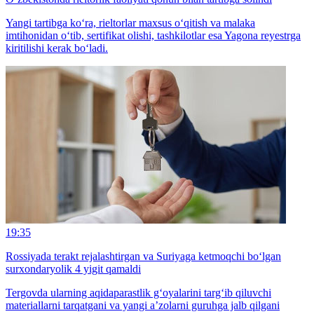
Yangi tartibga ko‘ra, rieltorlar maxsus o‘qitish va malaka
imtihonidan o‘tib, sertifikat olishi, tashkilotlar esa Yagona reyestrga
kiritilishi kerak bo‘ladi.
19:35
Rossiyada terakt rejalashtirgan va Suriyaga ketmoqchi bo‘lgan
surxondaryolik 4 yigit qamaldi
Tergovda ularning aqidaparastlik g‘oyalarini targ‘ib qiluvchi
materiallarni tarqatgani va yangi a’zolarni guruhga jalb qilgani