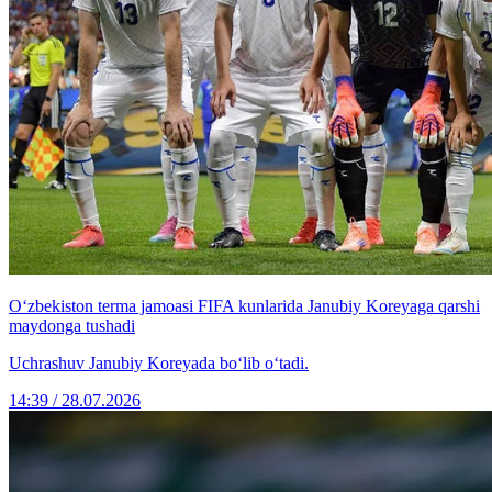
O‘zbekiston terma jamoasi FIFA kunlarida Janubiy Koreyaga qarshi
maydonga tushadi
Uchrashuv Janubiy Koreyada bo‘lib o‘tadi.
14:39 / 28.07.2026