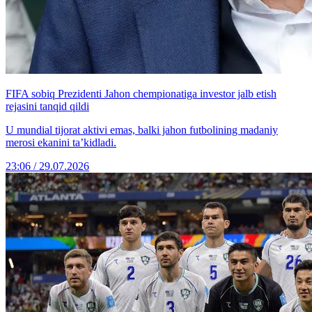
FIFA sobiq Prezidenti Jahon chempionatiga investor jalb etish
rejasini tanqid qildi
U mundial tijorat aktivi emas, balki jahon futbolining madaniy
merosi ekanini ta’kidladi.
23:06 / 29.07.2026