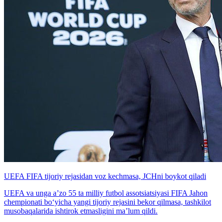
UEFA FIFA tijoriy rejasidan voz kechmasa, JCHni boykot qiladi
UEFA va unga a’zo 55 ta milliy futbol assotsiatsiyasi FIFA Jahon
chempionati bo‘yicha yangi tijoriy rejasini bekor qilmasa, tashkilot
musobaqalarida ishtirok etmasligini ma’lum qildi.