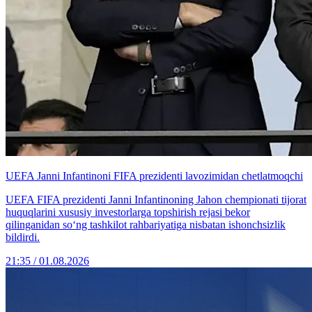
UEFA Janni Infantinoni FIFA prezidenti lavozimidan chetlatmoqchi
UEFA FIFA prezidenti Janni Infantinoning Jahon chempionati tijorat
huquqlarini xususiy investorlarga topshirish rejasi bekor
qilinganidan so‘ng tashkilot rahbariyatiga nisbatan ishonchsizlik
bildirdi.
21:35 / 01.08.2026