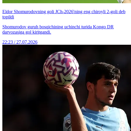
Eldor Shomurodovning goli JCh-2026'ning eng chiroyli 2-goli deb
topildi
Shomurodov guruh bosqichining uchinchi turida Kongo DR
darvozasiga gol kiritgandi.
22:23 / 27.07.2026