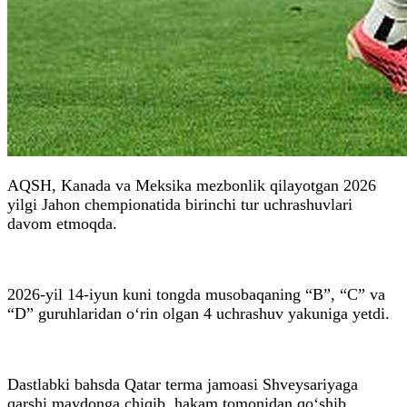
AQSH, Kanada va Meksika mezbonlik qilayotgan 2026
yilgi Jahon chempionatida birinchi tur uchrashuvlari
davom etmoqda.
2026-yil 14-iyun kuni tongda musobaqaning “B”, “C” va
“D” guruhlaridan o‘rin olgan 4 uchrashuv yakuniga yetdi.
Dastlabki bahsda Qatar terma jamoasi Shveysariyaga
qarshi maydonga chiqib, hakam tomonidan qo‘shib