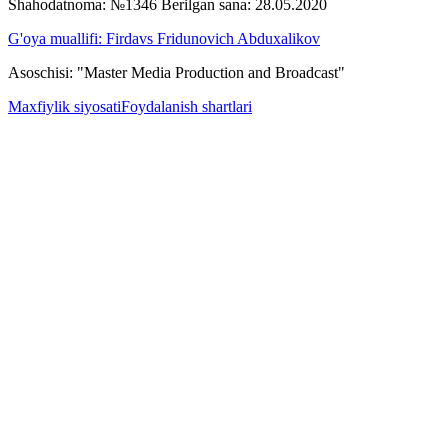
Shahodatnoma: №1346 Berilgan sana: 28.05.2020
G'oya muallifi: Firdavs Fridunovich Abduxalikov
Asoschisi: "Master Media Production and Broadcast"
Maxfiylik siyosati
Foydalanish shartlari