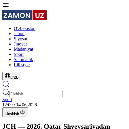
O'zbekiston
Jahon
Siyosat
Jinoyat
Madaniyat
Sport
Salomatlik
Lifestyle
O'ZB
Sport
12:00 / 14.06.2026
Ulashish
JCH — 2026. Qatar Shveysariyadan