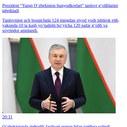
Prezident “Yangi O‘zbekiston bunyodkorlari” tanlovi g‘oliblarini
tabrikladi
Tanlovning uch bosqichida 124 mingdan ziyod yosh ishtirok etib,
yakunda 10 ta kasb yo‘nalishi bo‘yicha 120 nafar g‘olib va
sovrindor aniqlandi.
20:31
O‘zbekistonda rieltorlik faoliyati qonun bilan tartibga solindi