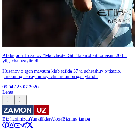
Abduqodir Husanov “Manchester Siti” bilan shartnomasini 2031-
yilgacha uzaytiradi
Husanov o‘tgan mavsum klub safida 37 ta uchrashuv o‘tkazib,
jamoaning asosiy himoyachilaridan biriga aylandi.
09:54 / 23.07.2026
Lenta
Biz haqimizda
Yangiliklar
Aloqa
Bizning jamoa