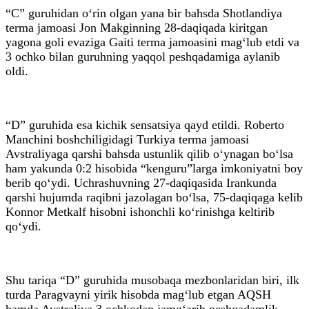
“C” guruhidan o‘rin olgan yana bir bahsda Shotlandiya
terma jamoasi Jon Makginning 28-daqiqada kiritgan
yagona goli evaziga Gaiti terma jamoasini mag‘lub etdi va
3 ochko bilan guruhning yaqqol peshqadamiga aylanib
oldi.
“D” guruhida esa kichik sensatsiya qayd etildi. Roberto
Manchini boshchiligidagi Turkiya terma jamoasi
Avstraliyaga qarshi bahsda ustunlik qilib o‘ynagan bo‘lsa
ham yakunda 0:2 hisobida “kenguru”larga imkoniyatni boy
berib qo‘ydi. Uchrashuvning 27-daqiqasida Irankunda
qarshi hujumda raqibni jazolagan bo‘lsa, 75-daqiqaga kelib
Konnor Metkalf hisobni ishonchli ko‘rinishga keltirib
qo‘ydi.
Shu tariqa “D” guruhida musobaqa mezbonlaridan biri, ilk
turda Paragvayni yirik hisobda mag‘lub etgan AQSH
hamda Avstraliya 3 ochkodan jamg‘arib peshqadamlik