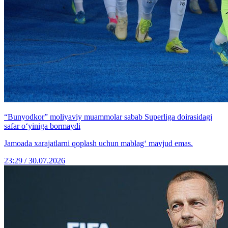
“Bunyodkor” moliyaviy muammolar sabab Superliga doirasidagi
safar o‘yiniga bormaydi
Jamoada xarajatlarni qoplash uchun mablag‘ mavjud emas.
23:29 / 30.07.2026