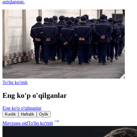
aniqlangan.
To'liq ko'rish
Eng ko'p o'qilganlar
Eng ko'p o'qilganlar
Kunlik
Haftalik
Oylik
Mavzuga oid
To'liq ko'rish