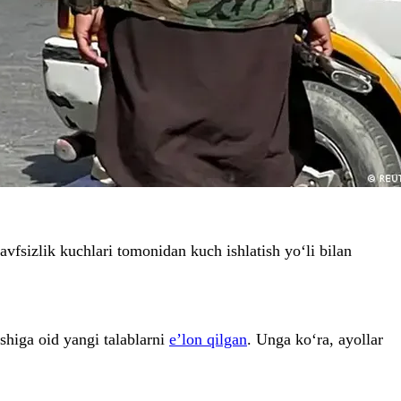
vfsizlik kuchlari tomonidan kuch ishlatish yo‘li bilan
ishiga oid yangi talablarni
e’lon qilgan
. Unga ko‘ra, ayollar