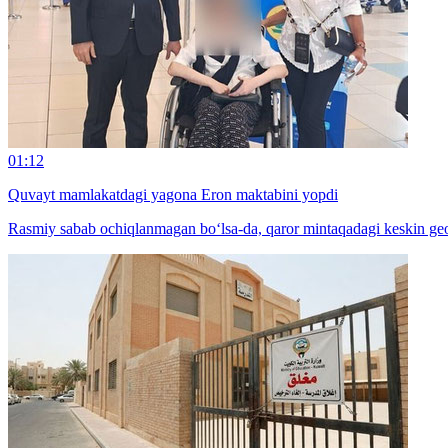
01:12
Quvayt mamlakatdagi yagona Eron maktabini yopdi
Rasmiy sabab ochiqlanmagan bo‘lsa-da, qaror mintaqadagi keskin geos