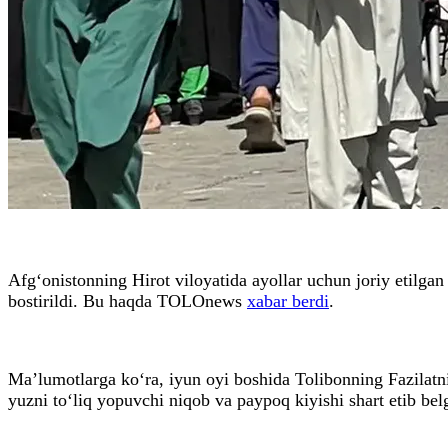
Afg‘onistonning Hirot viloyatida ayollar uchun joriy etilgan
bostirildi. Bu haqda TOLOnews
xabar berdi
.
Ma’lumotlarga ko‘ra, iyun oyi boshida Tolibonning Fazilatni y
yuzni to‘liq yopuvchi niqob va paypoq kiyishi shart etib bel