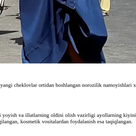
 yangi cheklovlar ortidan boshlangan norozilik namoyishlari xa
oyish va illatlarning oldini olish vazirligi ayollarning kiyin
gilangan, kosmetik vositalardan foydalanish esa taqiqlangan.