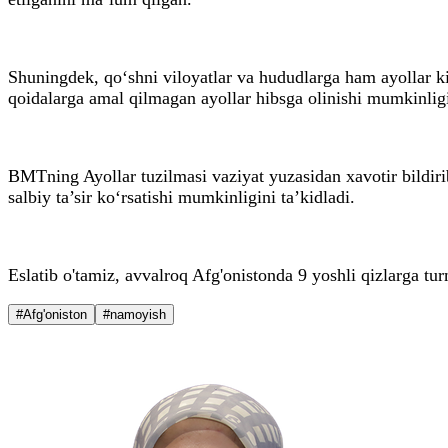
Shuningdek, qo‘shni viloyatlar va hududlarga ham ayollar kiy
qoidalarga amal qilmagan ayollar hibsga olinishi mumkinligi
BMTning Ayollar tuzilmasi vaziyat yuzasidan xavotir bildirib
salbiy ta’sir ko‘rsatishi mumkinligini ta’kidladi.
Eslatib o'tamiz, avvalroq Afg'onistonda 9 yoshli qizlarga tur
#Afg'oniston
#namoyish