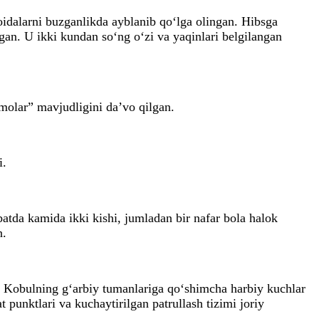
idalarni buzganlikda ayblanib qo‘lga olingan. Hibsga
gan. U ikki kundan so‘ng o‘zi va yaqinlari belgilangan
molar” mavjudligini da’vo qilgan.
i.
tda kamida ikki kishi, jumladan bir nafar bola halok
n.
va Kobulning g‘arbiy tumanlariga qo‘shimcha harbiy kuchlar
 punktlari va kuchaytirilgan patrullash tizimi joriy