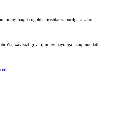
umkinligi haqida ogohlantirishlar yuborilgan. Ularda
obro‘si, xavfsizligi va ijtimoiy hayotiga uzoq muddatli
an
edi
.