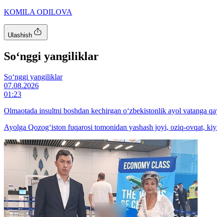
KOMILA ODILOVA
Ulashish
So‘nggi yangiliklar
So‘nggi yangiliklar
07.08.2026
01:23
Olmaotada insultni boshdan kechirgan o‘zbekistonlik ayol vatanga qay
Ayolga Qozog‘iston fuqarosi tomonidan yashash joyi, oziq-ovqat, kiyi