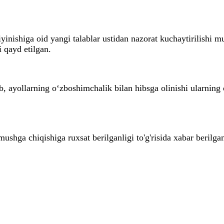
inishiga oid yangi talablar ustidan nazorat kuchaytirilishi m
 qayd etilgan.
, ayollarning o‘zboshimchalik bilan hibsga olinishi ularning 
mushga chiqishiga ruxsat berilganligi to'g'risida xabar berilg