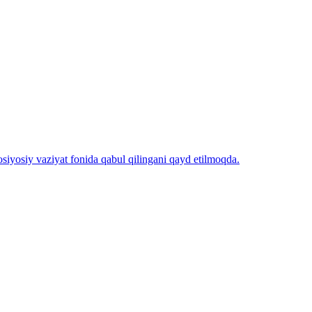
iyosiy vaziyat fonida qabul qilingani qayd etilmoqda.