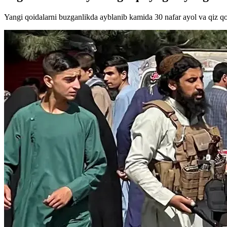
Yangi qoidalarni buzganlikda ayblanib kamida 30 nafar ayol va qiz qo