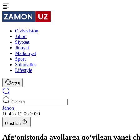
O'zbekiston
Jahon
Siyosat
Jinoyat
Madaniyat
Sport
Salomatlik
Lifestyle
O'ZB
Jahon
10:45 / 15.06.2026
Ulashish
Afg‘onistonda ayollarga qo‘yilgan yangi ch