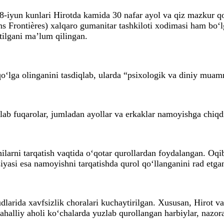
-iyun kunlari Hirotda kamida 30 nafar ayol va qiz mazkur qo
s Frontières) xalqaro gumanitar tashkiloti xodimasi ham bo‘l
tilgani ma’lum qilingan.
o‘lga olinganini tasdiqlab, ularda “psixologik va diniy muam
lab fuqarolar, jumladan ayollar va erkaklar namoyishga chiqd
rni tarqatish vaqtida o‘qotar qurollardan foydalangan. Oqiba
siyasi esa namoyishni tarqatishda qurol qo‘llanganini rad etga
dlarida xavfsizlik choralari kuchaytirilgan. Xususan, Hirot 
halliy aholi ko‘chalarda yuzlab qurollangan harbiylar, nazorat