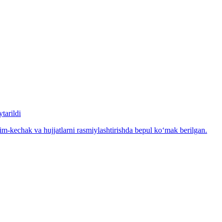
tarildi
m-kechak va hujjatlarni rasmiylashtirishda bepul ko‘mak berilgan.