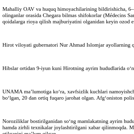
Mahalliy OAV va huquq himoyachilarining bildirishicha, 6–8
olinganlar orasida Chegara bilmas shifokorlar (Médecins San
qoidalarga rioya qilish majburiyatini olganidan keyin ozod e
Hirot viloyati gubernatori Nur Ahmad Islomjar ayollarning q
Hibslar ortidan 9-iyun kuni Hirotning ayrim hududlarida o‘n
UNAMA ma’lumotiga ko‘ra, xavfsizlik kuchlari namoyishchila
bo‘lgan, 20 dan ortiq fuqaro jarohat olgan. Afg‘oniston poli
Noroziliklar bostirilganidan so‘ng mamlakatning ayrim hudu
hamda zirhli texnikalar joylashtirilgani xabar qilinmoqda. Ma
etilganini ma’lum qilgan.