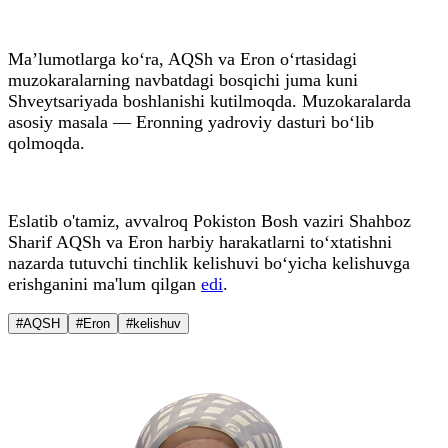
Ma’lumotlarga ko‘ra, AQSh va Eron o‘rtasidagi
muzokaralarning navbatdagi bosqichi juma kuni
Shveytsariyada boshlanishi kutilmoqda. Muzokaralarda
asosiy masala — Eronning yadroviy dasturi bo‘lib
qolmoqda.
Eslatib o'tamiz, avvalroq Pokiston Bosh vaziri Shahboz
Sharif AQSh va Eron harbiy harakatlarni to‘xtatishni
nazarda tutuvchi tinchlik kelishuvi bo‘yicha kelishuvga
erishganini ma'lum qilgan
edi
.
#AQSH
#Eron
#kelishuv