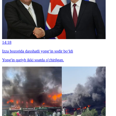
14:18
Izza bozorida daxshatli yong‘in sodir bo‘ldi
Yong'in qariyb ikki soatda o'chirilgan.