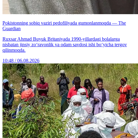
Pokistonning sobiq vaziri pedofiliyada gumonlanmoqda — The
Guardian
Ruxsar Ahmad Buyuk Britaniyada 1990-yillardagi bolalarga
nisbatan jinsiy zo‘ravonlik va odam savdosi ishi bo‘yicha tergov
qilinmoqda.
10:48 / 06.08.2026