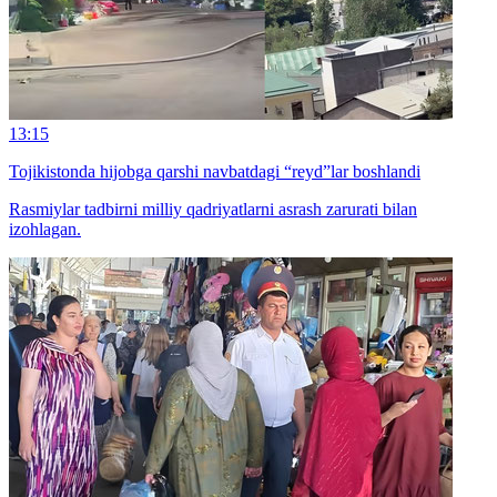
13:15
Tojikistonda hijobga qarshi navbatdagi “reyd”lar boshlandi
Rasmiylar tadbirni milliy qadriyatlarni asrash zarurati bilan
izohlagan.