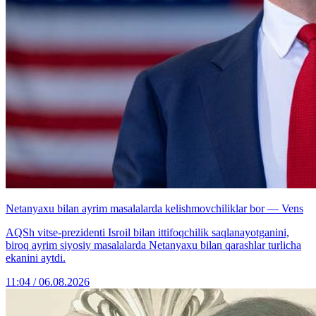
Netanyaxu bilan ayrim masalalarda kelishmovchiliklar bor — Vens
AQSh vitse-prezidenti Isroil bilan ittifoqchilik saqlanayotganini,
biroq ayrim siyosiy masalalarda Netanyaxu bilan qarashlar turlicha
ekanini aytdi.
11:04 / 06.08.2026