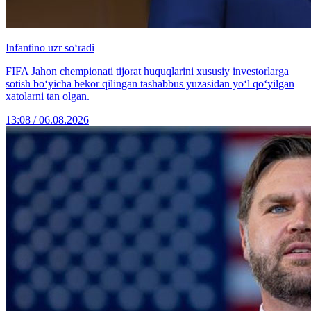
Infantino uzr so‘radi
FIFA Jahon chempionati tijorat huquqlarini xususiy investorlarga
sotish bo‘yicha bekor qilingan tashabbus yuzasidan yo‘l qo‘yilgan
xatolarni tan olgan.
13:08 / 06.08.2026