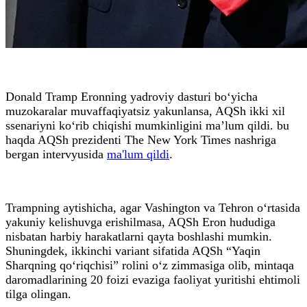
Donald Tramp Eronning yadroviy dasturi bo‘yicha
muzokaralar muvaffaqiyatsiz yakunlansa, AQSh ikki xil
ssenariyni ko‘rib chiqishi mumkinligini ma’lum qildi. bu
haqda AQSh prezidenti The New York Times nashriga
bergan intervyusida
ma'lum qildi
.
Trampning aytishicha, agar Vashington va Tehron o‘rtasida
yakuniy kelishuvga erishilmasa, AQSh Eron hududiga
nisbatan harbiy harakatlarni qayta boshlashi mumkin.
Shuningdek, ikkinchi variant sifatida AQSh “Yaqin
Sharqning qo‘riqchisi” rolini o‘z zimmasiga olib, mintaqa
daromadlarining 20 foizi evaziga faoliyat yuritishi ehtimoli
tilga olingan.