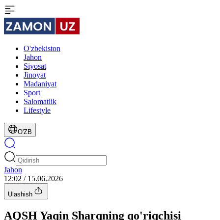
O'zbekiston
Jahon
Siyosat
Jinoyat
Madaniyat
Sport
Salomatlik
Lifestyle
O'ZB
Jahon
12:02 / 15.06.2026
Ulashish
AQSH Yaqin Sharqning qo'riqchisi