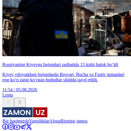
Rossiyaning Kiyevga hujumlari oqibatida 15 kishi halok bo‘ldi
Kiyev viloyatidagi hujumlarda Brovari, Bucha va Fastiv tumanlari
eng ko‘p zarar ko‘rgan hududlar sifatida qayd etildi.
11:54 / 05.08.2026
Lenta
Biz haqimizda
Yangiliklar
Aloqa
Bizning jamoa