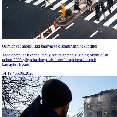
Olimlar yer aholisi ikki baravarga qisqartirishni taklif qildi
Tadqiqotchilar fikricha, tabiiy resurslar tanqisligining oldini olish
uchun 2200-yilgacha dunyo aholisini bosqichma-bosqich
kamaytirish zarur.
14:19 / 05.08.2026