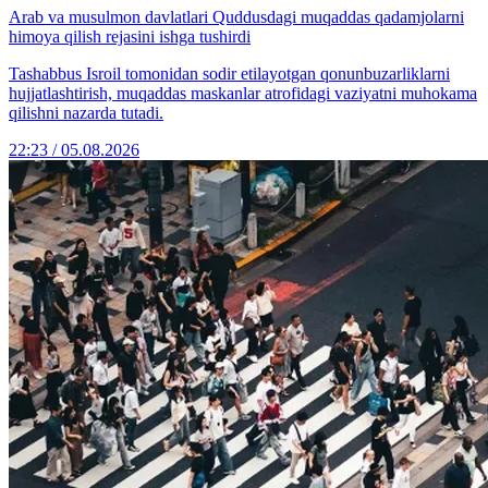
Arab va musulmon davlatlari Quddusdagi muqaddas qadamjolarni
himoya qilish rejasini ishga tushirdi
Tashabbus Isroil tomonidan sodir etilayotgan qonunbuzarliklarni
hujjatlashtirish, muqaddas maskanlar atrofidagi vaziyatni muhokama
qilishni nazarda tutadi.
22:23 / 05.08.2026