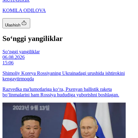
KOMILA ODILOVA
Ulashish
So‘nggi yangiliklar
So‘nggi yangiliklar
06.08.2026
15:06
Shimoliy Koreya Rossiyaning Ukrainadagi urushida ishtirokini
kengaytirmoqda
Razvedka ma'lumotlariga ko‘ra, Pxenyan ballistik raketa
bo‘linmalarini ham Rossiya hududiga yuborishni boshlagan.