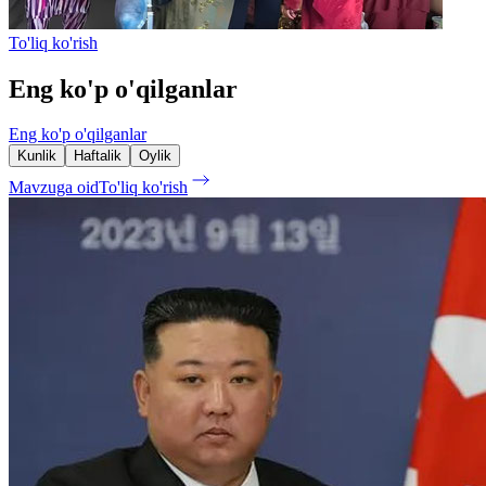
To'liq ko'rish
Eng ko'p o'qilganlar
Eng ko'p o'qilganlar
Kunlik
Haftalik
Oylik
Mavzuga oid
To'liq ko'rish