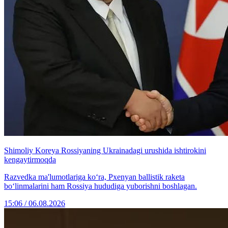
Shimoliy Koreya Rossiyaning Ukrainadagi urushida ishtirokini
kengaytirmoqda
Razvedka ma'lumotlariga ko‘ra, Pxenyan ballistik raketa
bo‘linmalarini ham Rossiya hududiga yuborishni boshlagan.
15:06 / 06.08.2026