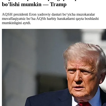
bo'lishi mumkin — Tramp
AQSH prezidenti Eron yadroviy dasturi bo‘yicha muzokaralar
muvaffaqiyatsiz bo‘lsa AQSh harbiy harakatlarni qayta boshlashi
mumkinligini aytdi.