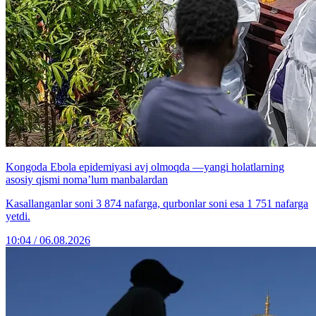
Kongoda Ebola epidemiyasi avj olmoqda —yangi holatlarning
asosiy qismi noma’lum manbalardan
Kasallanganlar soni 3 874 nafarga, qurbonlar soni esa 1 751 nafarga
yetdi.
10:04 / 06.08.2026