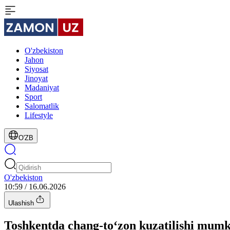
O'zbekiston
Jahon
Siyosat
Jinoyat
Madaniyat
Sport
Salomatlik
Lifestyle
O'ZB
O'zbekiston
10:59 / 16.06.2026
Ulashish
Toshkentda chang-to‘zon kuzatilishi mum