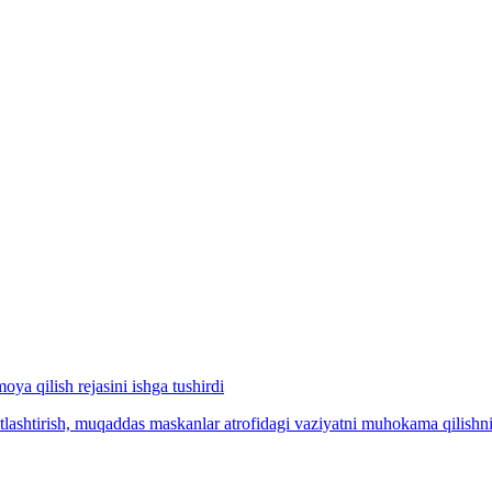
a qilish rejasini ishga tushirdi
tlashtirish, muqaddas maskanlar atrofidagi vaziyatni muhokama qilishni