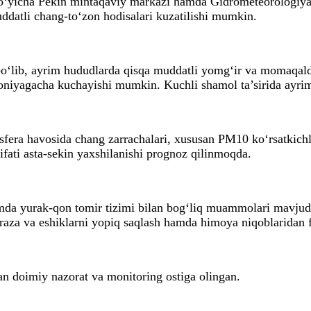
o‘yicha Pekin mintaqaviy markazi hamda Gidrometeorologiya 
uddatli chang-to‘zon hodisalari kuzatilishi mumkin.
‘lib, ayrim hududlarda qisqa muddatli yomg‘ir va momaqaldi
/soniyagacha kuchayishi mumkin. Kuchli shamol ta’sirida ayri
osfera havosida chang zarrachalari, xususan PM10 ko‘rsatkich
ifati asta-sekin yaxshilanishi prognoz qilinmoqda.
amda yurak-qon tomir tizimi bilan bog‘liq muammolari mavjud fu
raza va eshiklarni yopiq saqlash hamda himoya niqoblaridan 
n doimiy nazorat va monitoring ostiga olingan.