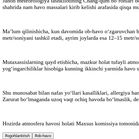
Jahon meteorologiya tashkilotining Chang-qum bo‘ronlari b
shahrida nam havo massalari kirib kelishi arafasida qisqa m
Ma’lum qilinishicha, kun davomida ob-havo o‘zgaruvchan bo
metr/soniyani tashkil etadi, ayrim joylarda esa 12–15 metr
Mutaxassislarning qayd etishicha, mazkur holat tufayli atm
yog‘ingarchiliklar hisobiga kunning ikkinchi yarmida havo s
Shu munosabat bilan nafas yo‘llari kasalliklari, allergiya h
Zarurat bo‘lmaganda uzoq vaqt ochiq havoda bo‘lmaslik, de
Hozirda atmosfera havosi holati Maxsus komissiya tomonida
#ogohlantirish
#ob-havo