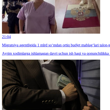
21:04
Migratsiya agentligida 1 mlrd so‘mdan ortiq budjet mablag‘lari talon-t
Ayrim xodimlarga ishlamagan davri uchun ish haqi va qonunchilikka zid 