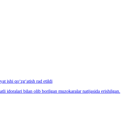
at ishi qo‘zg‘atish rad etildi
idoralari bilan olib borilgan muzokaralar natijasida erishilgan.