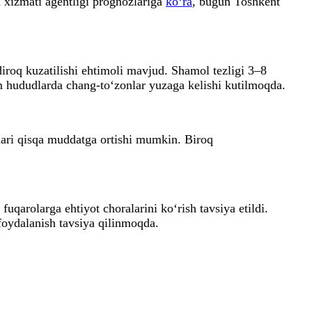
xizmati agentligi prognozlariga
ko‘ra
, bugun Toshkent
roq kuzatilishi ehtimoli mavjud. Shamol tezligi 3–8
m hududlarda chang-to‘zonlar yuzaga kelishi kutilmoqda.
lari qisqa muddatga ortishi mumkin. Biroq
qarolarga ehtiyot choralarini ko‘rish tavsiya etildi.
foydalanish tavsiya qilinmoqda.