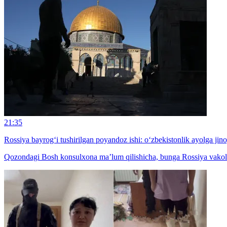
21:35
Rossiya bayrog‘i tushirilgan poyandoz ishi: o‘zbekistonlik ayolga jinoy
Qozondagi Bosh konsulxona ma’lum qilishicha, bunga Rossiya vakolatli 