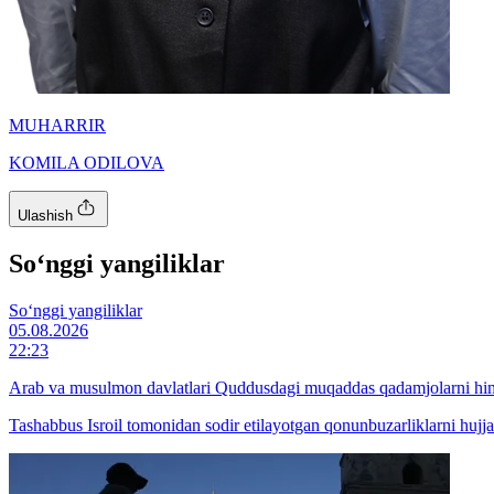
MUHARRIR
KOMILA ODILOVA
Ulashish
So‘nggi yangiliklar
So‘nggi yangiliklar
05.08.2026
22:23
Arab va musulmon davlatlari Quddusdagi muqaddas qadamjolarni himoy
Tashabbus Isroil tomonidan sodir etilayotgan qonunbuzarliklarni hujja