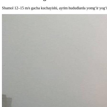
Shamol 12–15 m/s gacha kuchayishi, ayrim hududlarda yomg‘ir yog‘i