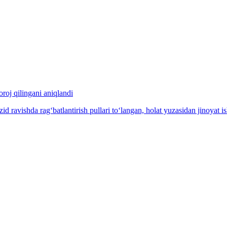
oroj qilingani aniqlandi
ravishda rag‘batlantirish pullari to‘langan, holat yuzasidan jinoyat ish