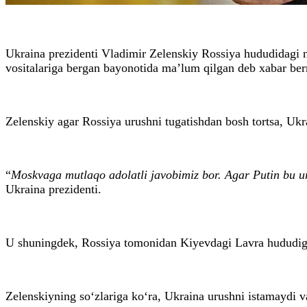
Ukraina prezidenti Vladimir Zelenskiy Rossiya hududidagi n
vositalariga bergan bayonotida ma’lum qilgan deb xabar b
Zelenskiy agar Rossiya urushni tugatishdan bosh tortsa, Ukra
“
Moskvaga mutlaqo adolatli javobimiz bor. Agar Putin bu uru
Ukraina prezidenti.
U shuningdek, Rossiya tomonidan Kiyevdagi Lavra hududiga q
Zelenskiyning so‘zlariga ko‘ra, Ukraina urushni istamaydi 