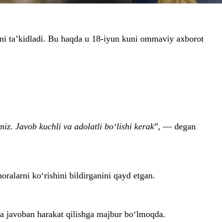
ini ta’kidladi. Bu haqda u 18-iyun kuni ommaviy axborot
z. Javob kuchli va adolatli bo‘lishi kerak
”, — degan
alarni ko‘rishini bildirganini qayd etgan.
ga javoban harakat qilishga majbur bo‘lmoqda.