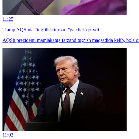
11:25
Tramp AQShda “tug‘ilish turizmi”ga chek qo‘ydi
AQSh prezidenti mamlakatga farzand tug‘ish maqsadida kelib, bola orq
11:02