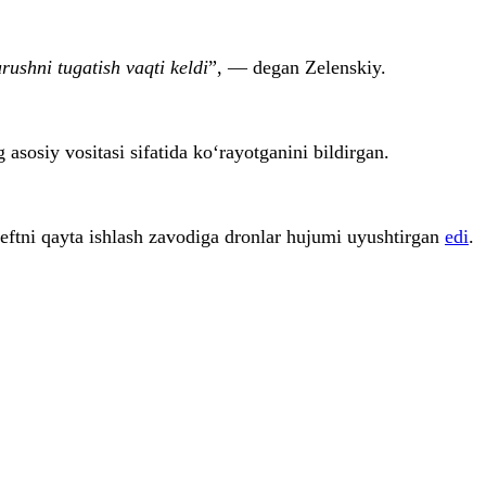
shni tugatish vaqti keldi
”, — degan Zelenskiy.
asosiy vositasi sifatida ko‘rayotganini bildirgan.
eftni qayta ishlash zavodiga dronlar hujumi uyushtirgan
edi
.