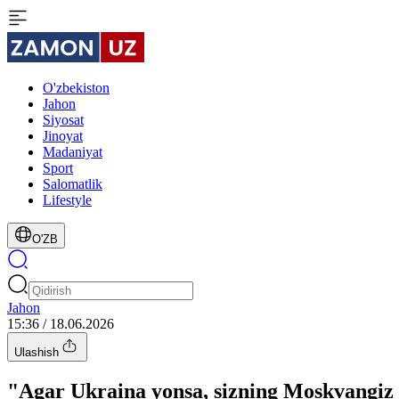
O'zbekiston
Jahon
Siyosat
Jinoyat
Madaniyat
Sport
Salomatlik
Lifestyle
O'ZB
Jahon
15:36 / 18.06.2026
Ulashish
"Agar Ukraina yonsa, sizning Moskvangiz