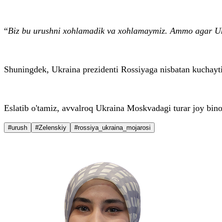
“
Biz bu urushni xohlamadik va xohlamaymiz. Ammo agar Ukr
Shuningdek, Ukraina prezidenti Rossiyaga nisbatan kuchaytiri
Eslatib o'tamiz, avvalroq Ukraina Moskvadagi turar joy bin
#urush
#Zelenskiy
#rossiya_ukraina_mojarosi