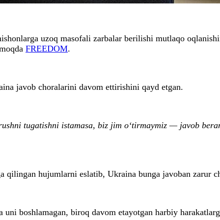
ishonlarga uzoq masofali zarbalar berilishi mutlaqo oqlanish
ermoqda
FREEDOM
.
ina javob choralarini davom ettirishini qayd etgan.
shni tugatishni istamasa, biz jim o‘tirmaymiz — javob berami
ilingan hujumlarni eslatib, Ukraina bunga javoban zarur chor
va uni boshlamagan, biroq davom etayotgan harbiy harakatlar