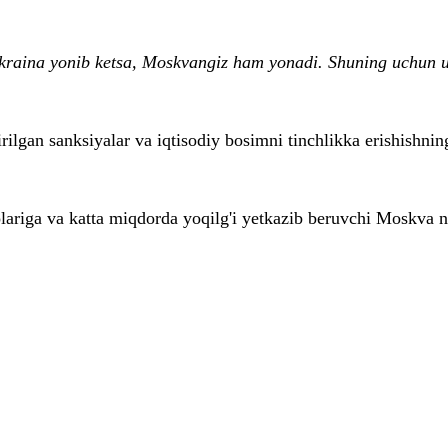
aina yonib ketsa, Moskvangiz ham yonadi. Shuning uchun uru
lgan sanksiyalar va iqtisodiy bosimni tinchlikka erishishning 
olariga va katta miqdorda yoqilg'i yetkazib beruvchi Moskva n