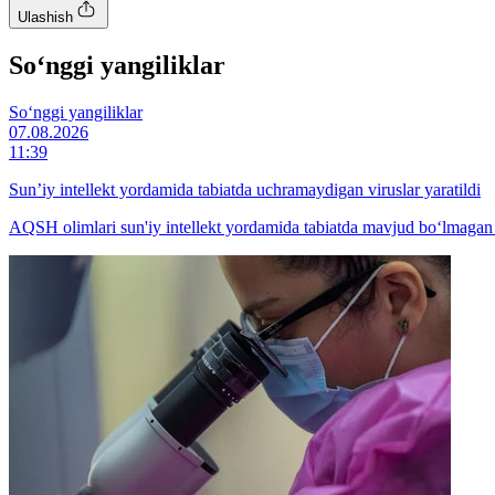
Ulashish
So‘nggi yangiliklar
So‘nggi yangiliklar
07.08.2026
11:39
Sun’iy intellekt yordamida tabiatda uchramaydigan viruslar yaratildi
AQSH olimlari sun'iy intellekt yordamida tabiatda mavjud bo‘lmagan 1