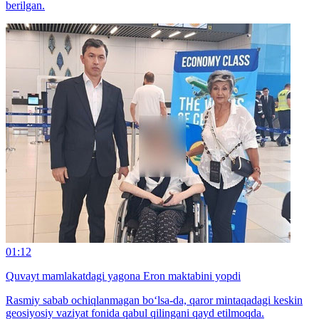
berilgan.
01:12
Quvayt mamlakatdagi yagona Eron maktabini yopdi
Rasmiy sabab ochiqlanmagan bo‘lsa-da, qaror mintaqadagi keskin
geosiyosiy vaziyat fonida qabul qilingani qayd etilmoqda.