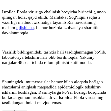
Isroilda Ebola virusiga chalinish bo‘yicha birinchi gumon
qilingan holat qayd etildi. Mamlakat Sog‘liqni saqlash
vazirligi matbuot xizmatiga tayanib Ria novostining
ma'lum
qilishicha
, bemor hozirda izolyatsiya sharoitida
davolanmoqda.
Vazirlik bildirganidek, tashxis hali tasdiqlanmagan bo‘lib,
laboratoriya tekshiruvlari olib borilmoqda. Yakuniy
natijalar 48 soat ichida e’lon qilinishi kutilmoqda.
Shuningdek, mutaxassislar bemor bilan aloqada bo‘lgan
shaxslarni aniqlash maqsadida epidemiologik tekshiruv
ishlarini boshlagan. Rasmiylarga ko‘ra, hozirgi bosqichda
bu faqat gumon hisoblanadi va Isroilda Ebola virusining
tasdiqlangan holati mavjud emas.