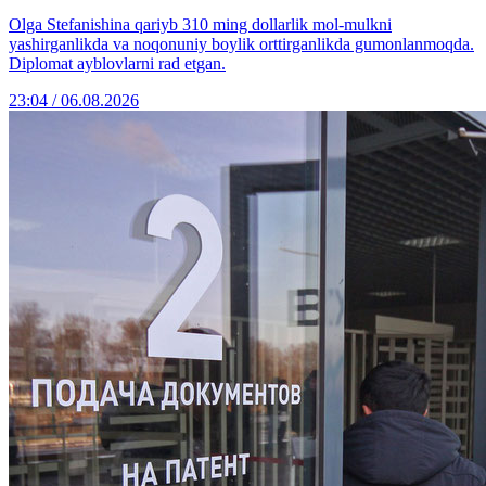
Olga Stefanishina qariyb 310 ming dollarlik mol-mulkni
yashirganlikda va noqonuniy boylik orttirganlikda gumonlanmoqda.
Diplomat ayblovlarni rad etgan.
23:04 / 06.08.2026