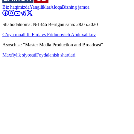
Biz haqimizda
Yangiliklar
Aloqa
Bizning jamoa
Shahodatnoma: №1346 Berilgan sana: 28.05.2020
G'oya muallifi: Firdavs Fridunovich Abduxalikov
Asoschisi: "Master Media Production and Broadcast"
Maxfiylik siyosati
Foydalanish shartlari