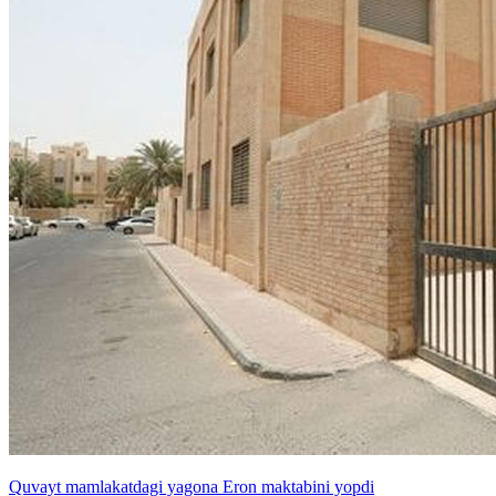
Quvayt mamlakatdagi yagona Eron maktabini yopdi