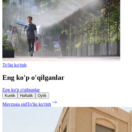
To'liq ko'rish
Eng ko'p o'qilganlar
Eng ko'p o'qilganlar
Kunlik
Haftalik
Oylik
Mavzuga oid
To'liq ko'rish