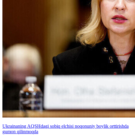
Ukrainaning AQSHdagi sobiq elchisi noqonuniy boylik orttirishda
gumon qilinmoqda