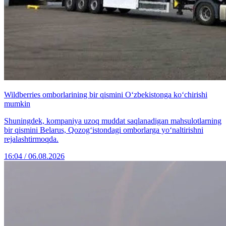
Wildberries omborlarining bir qismini O‘zbekistonga ko‘chirishi
mumkin
Shuningdek, kompaniya uzoq muddat saqlanadigan mahsulotlarning
bir qismini Belarus, Qozog‘istondagi omborlarga yo‘naltirishni
rejalashtirmoqda.
16:04 / 06.08.2026