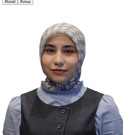
#Isroil
#virus