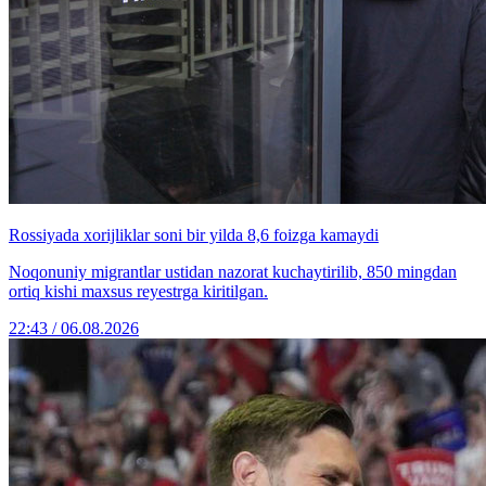
Rossiyada xorijliklar soni bir yilda 8,6 foizga kamaydi
Noqonuniy migrantlar ustidan nazorat kuchaytirilib, 850 mingdan
ortiq kishi maxsus reyestrga kiritilgan.
22:43 / 06.08.2026