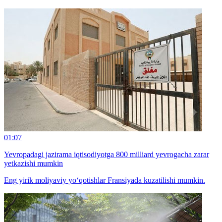
01:07
Yevropadagi jazirama iqtisodiyotga 800 milliard yevrogacha zarar
yetkazishi mumkin
Eng yirik moliyaviy yo‘qotishlar Fransiyada kuzatilishi mumkin.