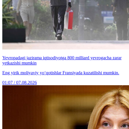
Yevropadagi jazirama iqtisodiyotga 800 milliard yevrogacha zarar
yetkazishi mumkin
Eng yirik moliyaviy yo‘qotishlar Fransiyada kuzatilishi mumkin.
01:07 / 07.08.2026