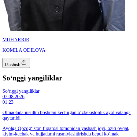
MUHARRIR
KOMILA ODILOVA
Ulashish
So‘nggi yangiliklar
So‘nggi yangiliklar
07.08.2026
01:23
Olmaotada insultni boshdan kechirgan o‘zbekistonlik ayol vatanga
qaytarildi
Ayolga Qozog‘iston fuqarosi tomonidan yashash joyi, oziq-ovqat,
kiyim-kechak va hujjatlarni rasmiylashtirishda bepul ko‘mak