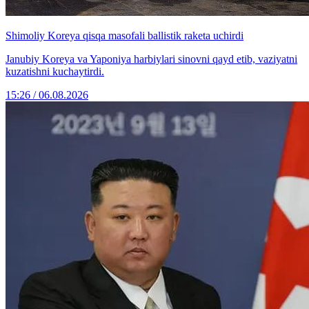
Shimoliy Koreya qisqa masofali ballistik raketa uchirdi
Janubiy Koreya va Yaponiya harbiylari sinovni qayd etib, vaziyatni
kuzatishni kuchaytirdi.
15:26 / 06.08.2026