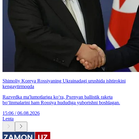
Shimoliy Koreya Rossiyaning Ukrainadagi urushida ishtirokini
kengaytirmoqda
Razvedka ma'lumotlariga ko‘ra, Pxenyan ballistik raketa
bo‘linmalarini ham Rossiya hududiga yuborishni boshlagan.
15:06 / 06.08.2026
Lenta