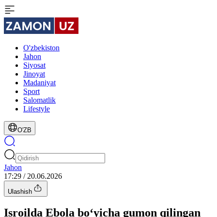
O'zbekiston
Jahon
Siyosat
Jinoyat
Madaniyat
Sport
Salomatlik
Lifestyle
O'ZB
Jahon
17:29 / 20.06.2026
Ulashish
Isroilda Ebola bo‘yicha gumon qilingan