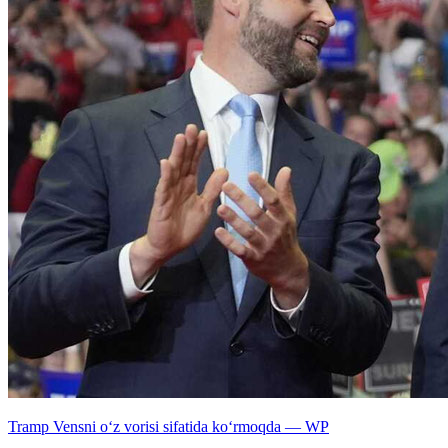
Tramp Vensni o‘z vorisi sifatida ko‘rmoqda — WP