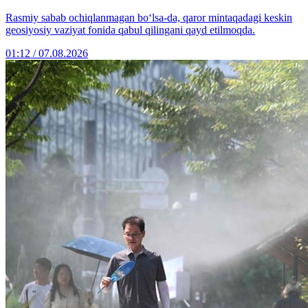
Rasmiy sabab ochiqlanmagan bo‘lsa-da, qaror mintaqadagi keskin
geosiyosiy vaziyat fonida qabul qilingani qayd etilmoqda.
01:12 / 07.08.2026