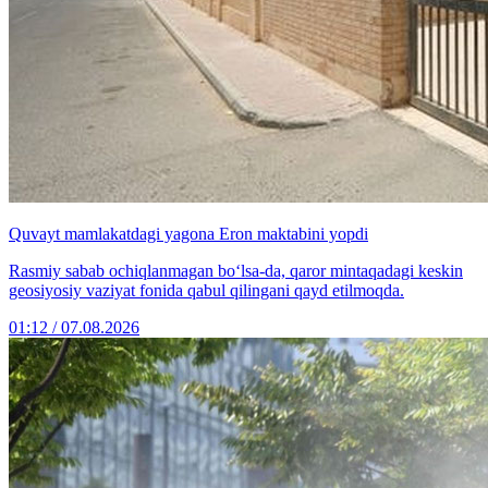
Quvayt mamlakatdagi yagona Eron maktabini yopdi
Rasmiy sabab ochiqlanmagan bo‘lsa-da, qaror mintaqadagi keskin
geosiyosiy vaziyat fonida qabul qilingani qayd etilmoqda.
01:12 / 07.08.2026