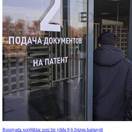
Rossiyada xorijliklar soni bir yilda 8,6 foizga kamaydi