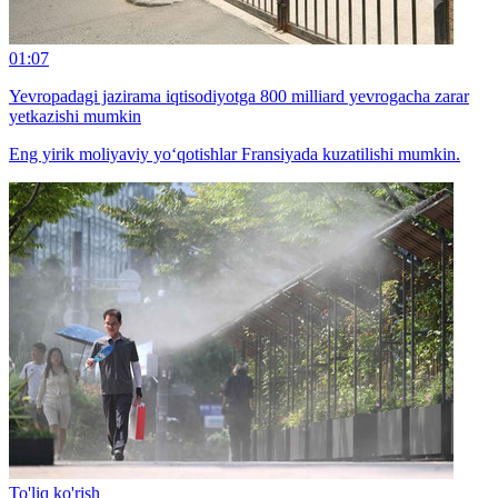
01:07
Yevropadagi jazirama iqtisodiyotga 800 milliard yevrogacha zarar
yetkazishi mumkin
Eng yirik moliyaviy yo‘qotishlar Fransiyada kuzatilishi mumkin.
To'liq ko'rish