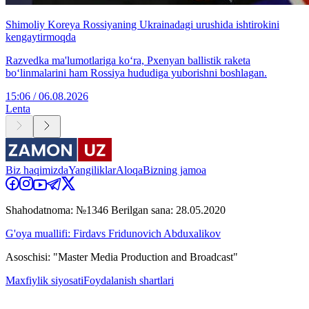
Shimoliy Koreya Rossiyaning Ukrainadagi urushida ishtirokini
kengaytirmoqda
Razvedka ma'lumotlariga ko‘ra, Pxenyan ballistik raketa
bo‘linmalarini ham Rossiya hududiga yuborishni boshlagan.
15:06 / 06.08.2026
Lenta
Biz haqimizda
Yangiliklar
Aloqa
Bizning jamoa
Shahodatnoma: №1346 Berilgan sana: 28.05.2020
G'oya muallifi: Firdavs Fridunovich Abduxalikov
Asoschisi: "Master Media Production and Broadcast"
Maxfiylik siyosati
Foydalanish shartlari