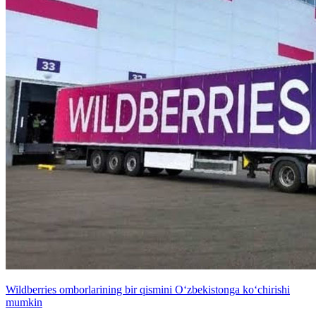
Wildberries omborlarining bir qismini O‘zbekistonga ko‘chirishi
mumkin