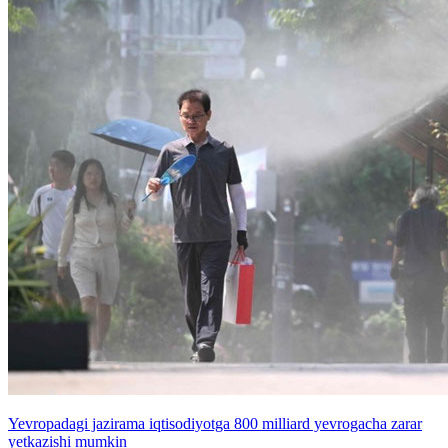
Yevropadagi jazirama iqtisodiyotga 800 milliard yevrogacha zarar
yetkazishi mumkin