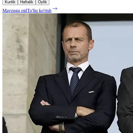
Kunlik
Haftalik
Oylik
Mavzuga oid
To'liq ko'rish