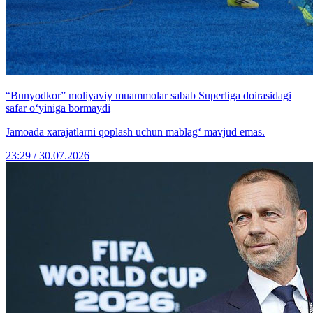
“Bunyodkor” moliyaviy muammolar sabab Superliga doirasidagi
safar o‘yiniga bormaydi
Jamoada xarajatlarni qoplash uchun mablag‘ mavjud emas.
23:29 / 30.07.2026