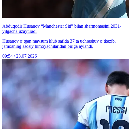
Abduqodir Husanov “Manchester Siti” bilan shartnomasini 2031-
yilgacha uzaytiradi
Husanov o‘tgan mavsum klub safida 37 ta uchrashuv o‘tkazib,
jamoaning asosiy himoyachilaridan biriga aylandi.
09:54 / 23.07.2026