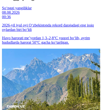
So‘nggi yangiliklar
08.08.2026
00:36
2026-yil iyul oyi O‘zbekistonda rekord darajadagi eng issiq
oylardan biri bo‘ldi
Havo harorati me’yordan 1,3–2,8°C yuqori bo‘lib, ayrim
hududlarda harorat 50°C gacha ko‘tarilgan.