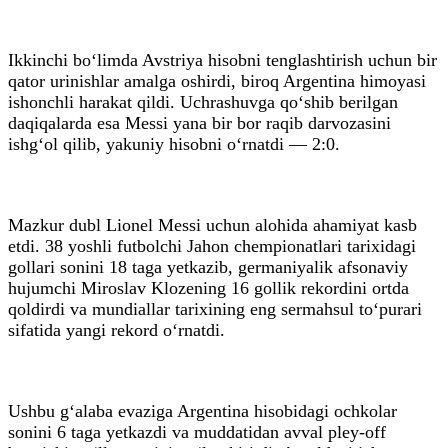
Ikkinchi bo‘limda Avstriya hisobni tenglashtirish uchun bir
qator urinishlar amalga oshirdi, biroq Argentina himoyasi
ishonchli harakat qildi. Uchrashuvga qo‘shib berilgan
daqiqalarda esa Messi yana bir bor raqib darvozasini
ishg‘ol qilib, yakuniy hisobni o‘rnatdi — 2:0.
Mazkur dubl Lionel Messi uchun alohida ahamiyat kasb
etdi. 38 yoshli futbolchi Jahon chempionatlari tarixidagi
gollari sonini 18 taga yetkazib, germaniyalik afsonaviy
hujumchi Miroslav Klozening 16 gollik rekordini ortda
qoldirdi va mundiallar tarixining eng sermahsul to‘purari
sifatida yangi rekord o‘rnatdi.
Ushbu g‘alaba evaziga Argentina hisobidagi ochkolar
sonini 6 taga yetkazdi va muddatidan avval pley-off