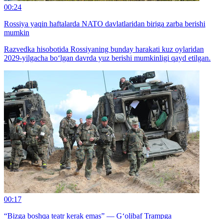
00:24
Rossiya yaqin haftalarda NATO davlatlaridan biriga zarba berishi
mumkin
Razvedka hisobotida Rossiyaning bunday harakati kuz oylaridan
2029-yilgacha bo‘lgan davrda yuz berishi mumkinligi qayd etilgan.
00:17
“Bizga boshqa teatr kerak emas” — G‘olibaf Trampga