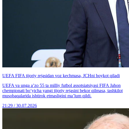
UEFA FIFA tijoriy rejasidan voz kechmasa, JCHni boykot qiladi
UEFA va unga a’zo 55 ta milliy futbol assotsiatsiyasi FIFA Jahon
chempionati bo‘yicha yangi tijoriy rejasini bekor qilmasa, tashkilot
musobaqalarida ishtirok etmasligini ma’lum qildi.
21:29 / 30.07.2026