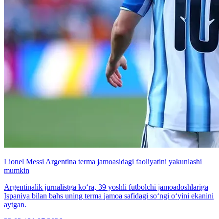
Lionel Messi Argentina terma jamoasidagi faoliyatini yakunlashi
mumkin
Argentinalik jurnalistga ko‘ra, 39 yoshli futbolchi jamoadoshlariga
Ispaniya bilan bahs uning terma jamoa safidagi so‘ngi o‘yini ekanini
aytgan.