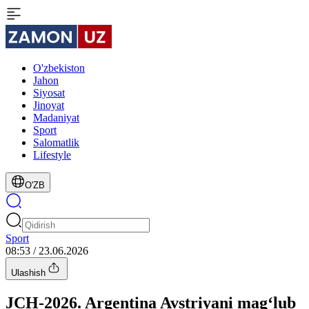
O'zbekiston
Jahon
Siyosat
Jinoyat
Madaniyat
Sport
Salomatlik
Lifestyle
O'ZB
Sport
08:53 / 23.06.2026
Ulashish
JCH-2026. Argentina Avstriyani magʻlub