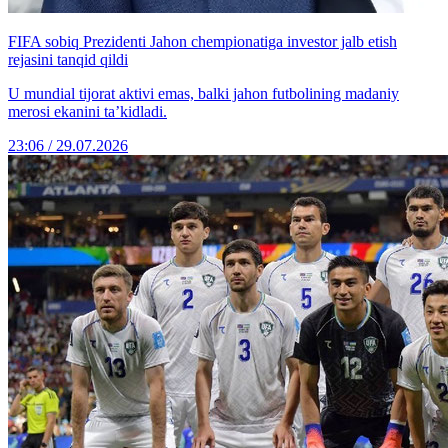
FIFA sobiq Prezidenti Jahon chempionatiga investor jalb etish
rejasini tanqid qildi
U mundial tijorat aktivi emas, balki jahon futbolining madaniy
merosi ekanini ta’kidladi.
23:06 / 29.07.2026