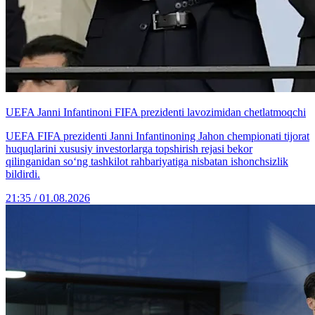
UEFA Janni Infantinoni FIFA prezidenti lavozimidan chetlatmoqchi
UEFA FIFA prezidenti Janni Infantinoning Jahon chempionati tijorat
huquqlarini xususiy investorlarga topshirish rejasi bekor
qilinganidan so‘ng tashkilot rahbariyatiga nisbatan ishonchsizlik
bildirdi.
21:35 / 01.08.2026