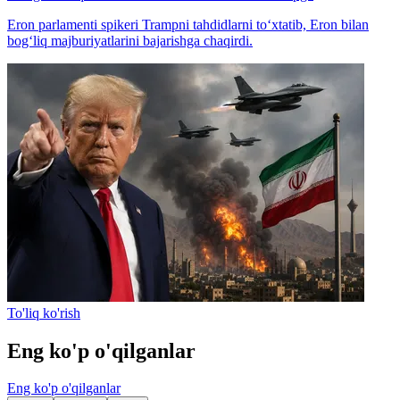
Eron parlamenti spikeri Trampni tahdidlarni to‘xtatib, Eron bilan
bog‘liq majburiyatlarini bajarishga chaqirdi.
To'liq ko'rish
Eng ko'p o'qilganlar
Eng ko'p o'qilganlar