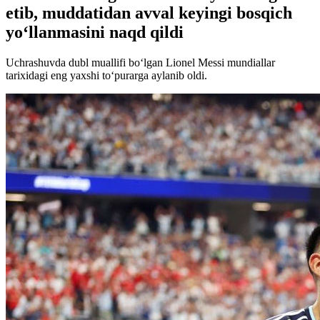
etib, muddatidan avval keyingi bosqich
yoʻllanmasini naqd qildi
Uchrashuvda dubl muallifi boʻlgan Lionel Messi mundiallar
tarixidagi eng yaxshi toʻpurarga aylanib oldi.