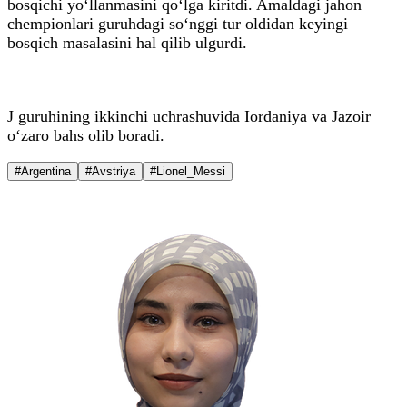
bosqichi yo‘llanmasini qo‘lga kiritdi. Amaldagi jahon
chempionlari guruhdagi so‘nggi tur oldidan keyingi
bosqich masalasini hal qilib ulgurdi.
J guruhining ikkinchi uchrashuvida Iordaniya va Jazoir
o‘zaro bahs olib boradi.
#Argentina
#Avstriya
#Lionel_Messi