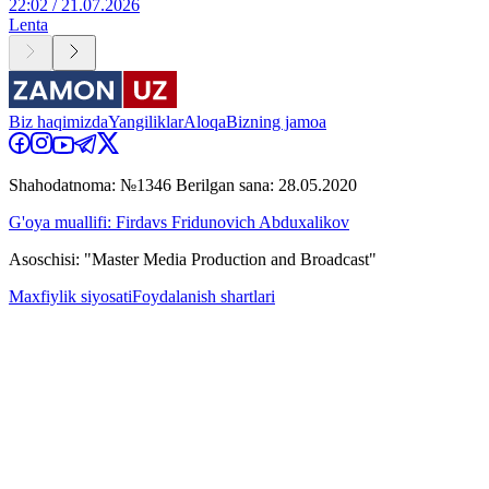
22:02 / 21.07.2026
Lenta
Biz haqimizda
Yangiliklar
Aloqa
Bizning jamoa
Shahodatnoma: №1346 Berilgan sana: 28.05.2020
G'oya muallifi: Firdavs Fridunovich Abduxalikov
Asoschisi: "Master Media Production and Broadcast"
Maxfiylik siyosati
Foydalanish shartlari