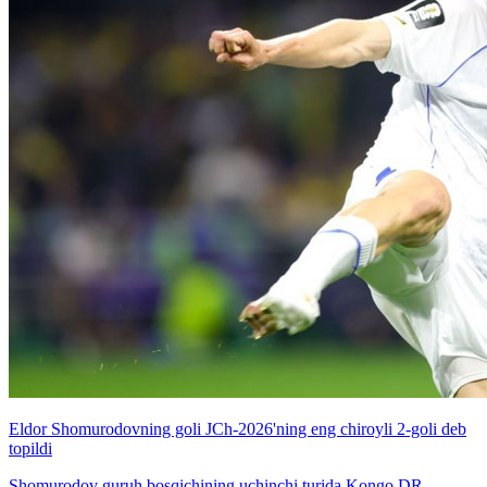
Eldor Shomurodovning goli JCh-2026'ning eng chiroyli 2-goli deb
topildi
Shomurodov guruh bosqichining uchinchi turida Kongo DR