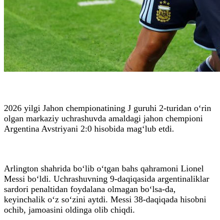
2026 yilgi Jahon chempionatining J guruhi 2-turidan o‘rin
olgan markaziy uchrashuvda amaldagi jahon chempioni
Argentina Avstriyani 2:0 hisobida mag‘lub etdi.
Arlington shahrida bo‘lib o‘tgan bahs qahramoni Lionel
Messi bo‘ldi. Uchrashuvning 9-daqiqasida argentinaliklar
sardori penaltidan foydalana olmagan bo‘lsa-da,
keyinchalik o‘z so‘zini aytdi. Messi 38-daqiqada hisobni
ochib, jamoasini oldinga olib chiqdi.