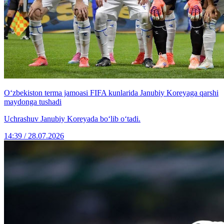
O‘zbekiston terma jamoasi FIFA kunlarida Janubiy Koreyaga qarshi
maydonga tushadi
Uchrashuv Janubiy Koreyada bo‘lib o‘tadi.
14:39 / 28.07.2026